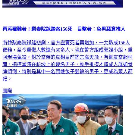
再添罹難者！梨泰院踩踏案156死 目擊者：兔男惡意推人
南韓梨泰院踩踏悲劇，官方證實死者再增加，一共造成156人
罹難，至今重傷人數還有30多人。現在警方組成蒐證小組，重
回現場蒐證，對於當時的真相目前謠言滿天飛，有網友當起柯
南，指控當時在斜坡上的幾名男子，動手推擠才造成人群如骨
牌傾倒，特別是其中一名頭戴兔子髮箍的男子，更成為眾人箭
靶。
國際