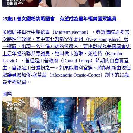
25歲川普女鐵粉挑戰國會 有望成為最年輕美國眾議員
美國即將舉行中期選舉（Midterm election），參眾議院許多席
次將進行改選，其中東北部新罕布夏州（New Hampshire）第
一選區，出現一名年僅25歲的候選人，要挑戰成為美國國會史
上最年輕的聯邦眾議員，她叫做卡洛琳・萊維特（Karoline
Leavitt），曾經是川普政府（Donald Trump）時期的白宮實習
生、自認是川普鐵粉之一，如果能順利當選、將能刷新由現任
眾議員歐加修-寇蒂茲（Alexandria Ocasio-Cortez）創下的29歲
最年輕紀錄。
國際