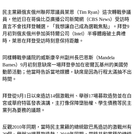
民主黨籍俄亥俄州聯邦眾議員萊恩（Tim Ryan）這次轉戰參議
員，他近日在哥倫比亞廣播公司新聞網（CBS News）受訪時
直言不會找拜登輔選，「我想讓自己成為選戰焦點」。拜登9
月初到俄亥俄州參加英特爾公司（Intel）半導體廠破土典禮
時，萊恩在拜登受訪時刻意保持距離。
同樣轉戰參議院的威斯康辛州副州長巴恩斯（Mandela 
Barnes）9月初刻意缺席一場拜登參加在密爾瓦基州的美國勞
動節活動；他當時告訴當地媒體，缺席是因為行程太滿抽不出
時間。
拜登從9月1日以來造訪14個激戰州、舉辦17場募款造勢並在白
宮或華府特區發表演講，主打像保障墮胎權、學生債務等民主
黨列為要務的議題。
反觀2010年同期，當時民主黨籍的總統歐巴馬造訪的激戰州有
20個、舉辦28場募款造勢；2018年同期，當時共和黨籍的總統