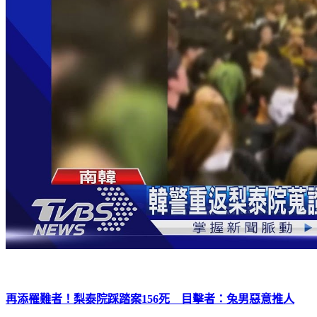
再添罹難者！梨泰院踩踏案156死 目擊者：兔男惡意推人