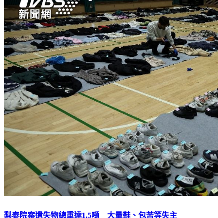
梨泰院案遺失物總重達1.5噸 大量鞋、包苦等失主