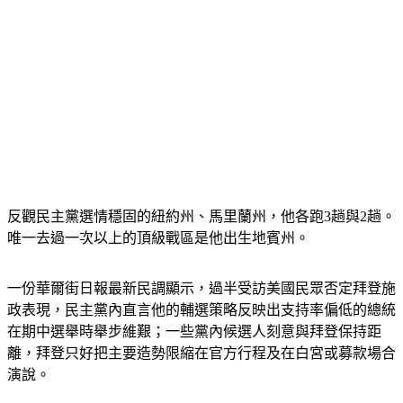
反觀民主黨選情穩固的紐約州、馬里蘭州，他各跑3趟與2趟。
唯一去過一次以上的頂級戰區是他出生地賓州。
一份華爾街日報最新民調顯示，過半受訪美國民眾否定拜登施
政表現，民主黨內直言他的輔選策略反映出支持率偏低的總統
在期中選舉時舉步維艱；一些黨內候選人刻意與拜登保持距
離，拜登只好把主要造勢限縮在官方行程及在白宮或募款場合
演說。