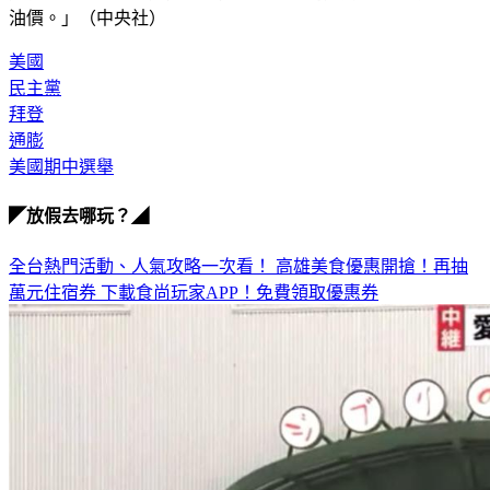
美國
民主黨
拜登
通膨
美國期中選舉
◤放假去哪玩？◢
全台熱門活動、人氣攻略一次看！
高雄美食優惠開搶！再抽
萬元住宿券
下載食尚玩家APP！免費領取優惠券