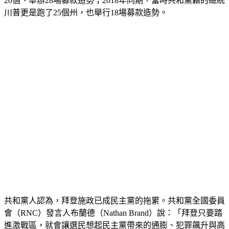
川普更是跑了25個州，也舉行18場募款造勢。
共和黨人認為，拜登施政已成民主黨的拖累。共和黨全國委員
會（RNC）發言人布蘭德（Nathan Brand）說：「拜登只要踏
進激戰區，就會讓選民想起民主黨帶來的通膨、犯罪飆升與高
油價。」（中央社）