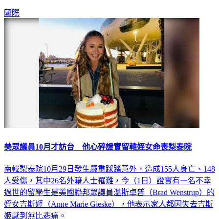
國際
美眾議員10月才訪台 他心碎證實留韓姪女命喪梨泰院
南韓梨泰院10月29日發生嚴重踩踏意外，造成155人身亡、148
人受傷，其中26名外籍人士罹難，今（1日）證實有一名不幸
過世的留學生是美國聯邦眾議員溫斯卓普（Brad Wenstrup）的
姪女吉斯姬（Anne Marie Gieske），他表示家人都因失去吉斯
姬感到無比悲痛。