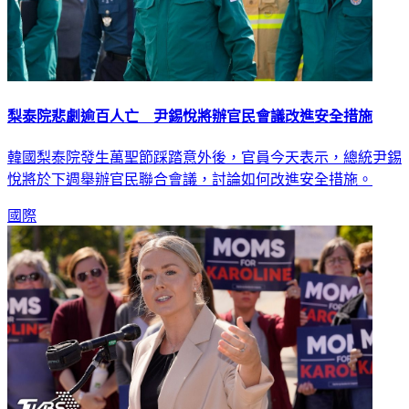
梨泰院悲劇逾百人亡 尹錫悅將辦官民會議改進安全措施
韓國梨泰院發生萬聖節踩踏意外後，官員今天表示，總統尹錫
悅將於下週舉辦官民聯合會議，討論如何改進安全措施。
國際