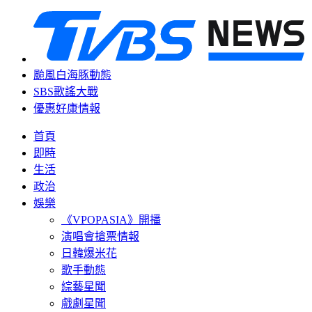
颱風白海豚動態
SBS歌謠大戰
優惠好康情報
首頁
即時
生活
政治
娛樂
《VPOPASIA》開播
演唱會搶票情報
日韓爆米花
歌手動態
綜藝星聞
戲劇星聞