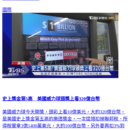
國際
史上獎金第5高 美國威力球頭獎上看320億台幣
美國威力球今天開獎，頭彩上看10億美元，大約320億台幣，
是美國史上獎金第五高的樂透獎金，一次提領扣掉聯邦稅、所
得稅實拿3億1400萬美元，大約100億台幣，另外要再扣3%到
11%的州稅，至少也有90億台幣。