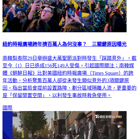
紐約時報廣場跨年擠百萬人為何沒事？ 三關鍵原因曝光
南韓梨泰院29日舉辦盛大萬聖節派對時發生「踩踏意外」，截
至今（1）日已造成156死149人受傷，引起國際關注；南韓媒
體《朝鮮日報》比對美國紐約時報廣場（Times Square）的跨
年活動，分析聚集百萬人卻從未發生類似意外的3項關鍵原
因，指出當局會提前設置路障、劃分區域隔離人流，更重要的
是「保留閒置空間」，以利發生事故時救急使用。
國際