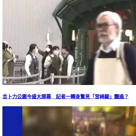
吉卜力公園今盛大開幕 記者一轉身驚見「宮崎駿」飄過？