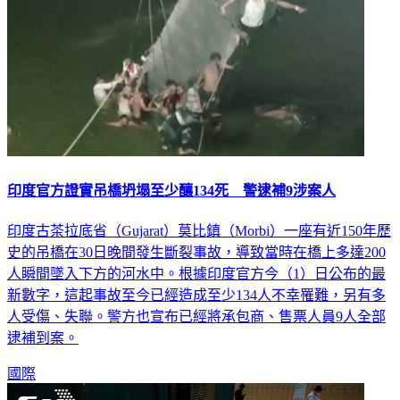
印度官方證實吊橋坍塌至少釀134死 警逮補9涉案人
印度古茶拉底省（Gujarat）莫比鎮（Morbi）一座有近150年歷
史的吊橋在30日晚間發生斷裂事故，導致當時在橋上多達200
人瞬間墜入下方的河水中。根據印度官方今（1）日公布的最
新數字，這起事故至今已經造成至少134人不幸罹難，另有多
人受傷、失聯。警方也宣布已經將承包商、售票人員9人全部
逮補到案。
國際