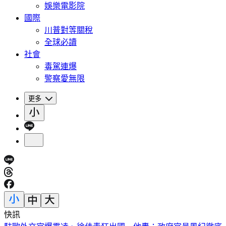
娛樂電影院
國際
川普對等關稅
全球必讀
社會
毒駕連爆
警察愛無限
更多
快訊