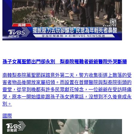
孫子女萬聖節出門卻永別 梨泰院罹難者爺爺醫院外哭斷腸
南韓梨泰院萬聖節踩踏意外第二天，警方收集街道上散落的受
害者物品後開放家屬招領。而設置在首爾醫院與梨泰院街頭的
靈堂，從早到晚都有許多民眾獻花悼念，一位爺爺在受訪時痛
哭，原本一開始還能跟孫子孫女通電話，沒想到不久後竟成永
別。
國際