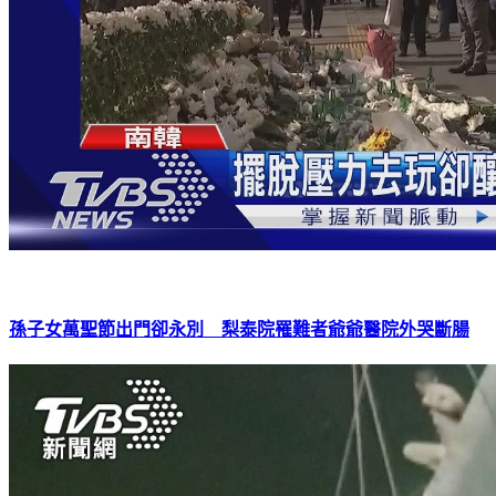
孫子女萬聖節出門卻永別 梨泰院罹難者爺爺醫院外哭斷腸