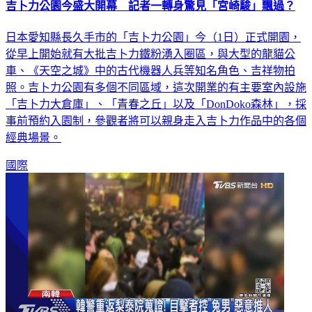
日本愛知縣長久手市的「吉卜力公園」今（1日）正式開園，
從早上開始就有大批吉卜力鐵粉湧入圈區，與大型的龍貓公
車、《天空之城》中的古代機器人兵等知名角色、吉祥物拍
照。吉卜力公園有多個不同區域，這次開業的有主要室內設施
「吉卜力大倉庫」、「青春之丘」以及「DonDoko森林」，採
事前預約入園制，參觀者將可以親身走入吉卜力作品中的各個
經典場景。
國際