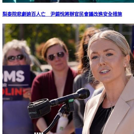
梨泰院悲劇逾百人亡 尹錫悅將辦官民會議改進安全措施