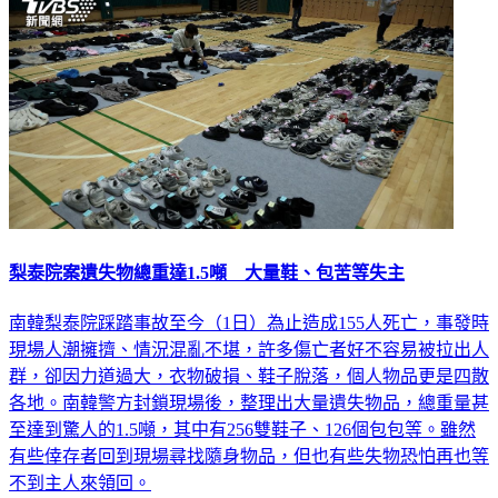
梨泰院案遺失物總重達1.5噸 大量鞋、包苦等失主
南韓梨泰院踩踏事故至今（1日）為止造成155人死亡，事發時
現場人潮擁擠、情況混亂不堪，許多傷亡者好不容易被拉出人
群，卻因力道過大，衣物破損、鞋子脫落，個人物品更是四散
各地。南韓警方封鎖現場後，整理出大量遺失物品，總重量甚
至達到驚人的1.5噸，其中有256雙鞋子、126個包包等。雖然
有些倖存者回到現場尋找隨身物品，但也有些失物恐怕再也等
不到主人來領回。