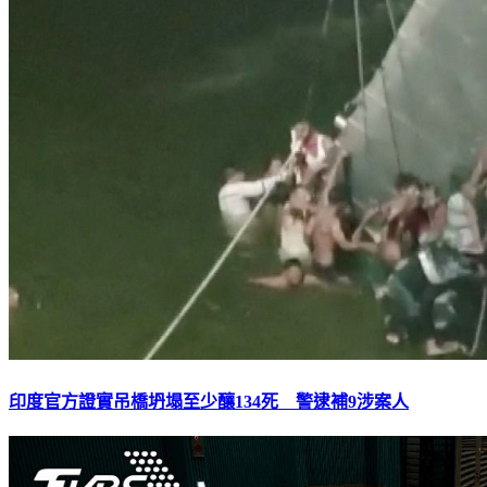
印度官方證實吊橋坍塌至少釀134死 警逮補9涉案人