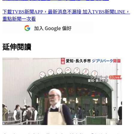
下載TVBS新聞APP，最新消息不漏接
加入TVBS新聞LINE，
重點新聞一次看
延伸閱讀
吉卜力公園今盛大開幕 記者一轉身驚見「宮崎駿」飄過？