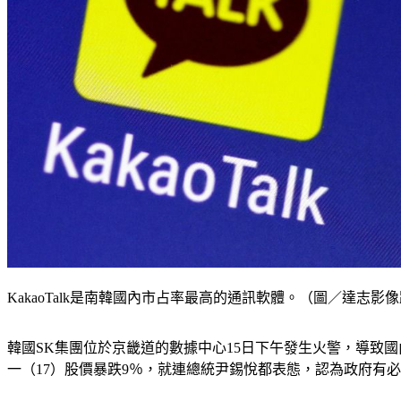
KakaoTalk是南韓國內市占率最高的通訊軟體。（圖／達志影
韓國SK集團位於京畿道的數據中心15日下午發生火警，導致國
一（17）股價暴跌9％，就連總統尹錫悅都表態，認為政府有必要