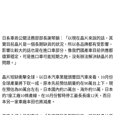
日系車商公關法務部部長謝琴韻：「以現在晶片來說的話，其
實目前晶片是一個長期缺貨的狀況，所以各品牌都有受影響，
影響比較大的話也是在進口車部分，像我們國產車目前供應都
還算穩定，可是進口車可能短期之內，沒有辦法解決缺晶片的
問題。」
晶片短缺衝擊全球，以日本汽車業龍頭豐田汽車來看，10月份
全球產量將下砍一成，原本先前預估銷量約在90萬台上下，現
在預估為80萬台左右，日本國內約25萬台、海外約55萬，日本
的7座工廠10條產線，在10月份暫時停工最長長達12天，而日
本另一家車廠本田也將減產。