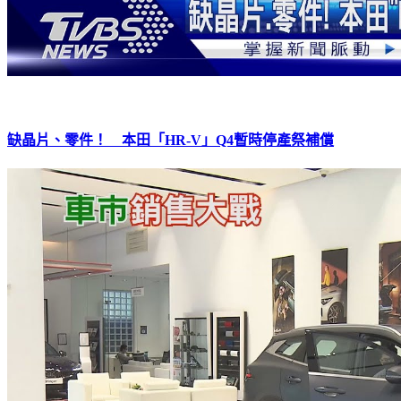
缺晶片、零件！ 本田「HR-V」Q4暫時停產祭補償