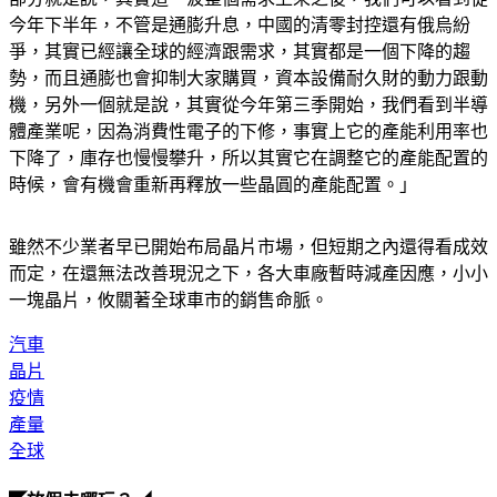
部分就是說，其實這一波整個需求上來之後，我們可以看到從
今年下半年，不管是通膨升息，中國的清零封控還有俄烏紛
爭，其實已經讓全球的經濟跟需求，其實都是一個下降的趨
勢，而且通膨也會抑制大家購買，資本設備耐久財的動力跟動
機，另外一個就是說，其實從今年第三季開始，我們看到半導
體產業呢，因為消費性電子的下修，事實上它的產能利用率也
下降了，庫存也慢慢攀升，所以其實它在調整它的產能配置的
時候，會有機會重新再釋放一些晶圓的產能配置。」
雖然不少業者早已開始布局晶片市場，但短期之內還得看成效
而定，在還無法改善現況之下，各大車廠暫時減產因應，小小
一塊晶片，攸關著全球車市的銷售命脈。
汽車
晶片
疫情
產量
全球