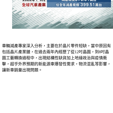
車輛減產專家深入分析，主要在於晶片零件短缺，當中原因有
包括晶片產業鏈，在過去兩年內經歷了從12吋晶圓，到8吋晶
圓工藝轉換過程中，出現結構性缺貨加上地緣政治與疫情衝
擊，超乎外界預期的新能源車爆發性需求，物流混亂等影響，
讓新車銷量出現問題。