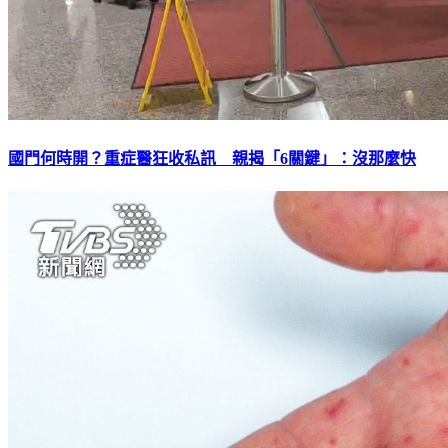
國門何時開？重症醫狂收私訊 親揭「6關鍵」：沒那麼快