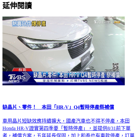
延伸閱讀
缺晶片、零件！ 本田「HR-V」Q4暫時停產祭補償
車用晶片短缺效應持續擴大，國產汽車也不得不停產，本田
Honda HR-V證實第四季要「暫時停產」，並提供8/31前下單