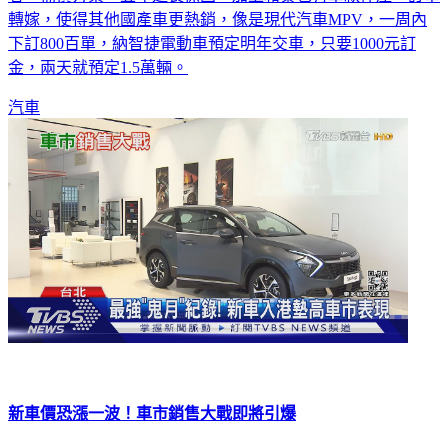
者，補償方案，五年延長保固，加上和泰也有車款停產，訂單
轉嫁，使得其他國產車更熱銷，像是現代汽車MPV，一周內
下訂800百單，納智捷電動車預定明年交車，只要1000元訂
金，兩天就預定1.5萬輛。
汽車
新車價恐漲一波！車市銷售大戰即將引爆