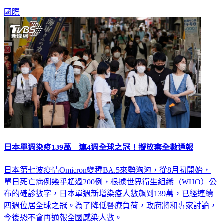
勢，而且可能顯示，歐洲疫情已開始降溫。
國際
日本單週染疫139萬 連4週全球之冠！擬放棄全數通報
日本第七波疫情Omicron變種BA.5來勢洶洶，從8月初開始，
單日死亡病例幾乎超過200例，根據世界衛生組織（WHO）公
布的確診數字，日本單週新增染疫人數飆到139萬，已經連續
四週位居全球之冠。為了降低醫療負荷，政府將和專家討論，