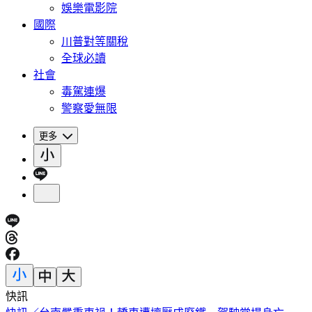
娛樂電影院
國際
川普對等關稅
全球必讀
社會
毒駕連爆
警察愛無限
更多
快訊