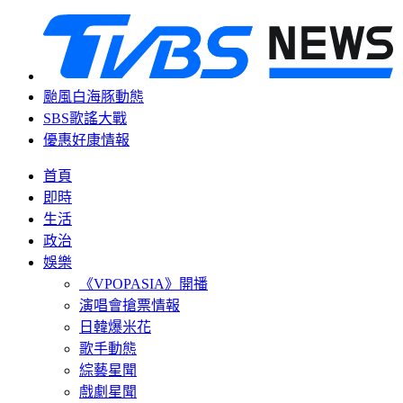
颱風白海豚動態
SBS歌謠大戰
優惠好康情報
首頁
即時
生活
政治
娛樂
《VPOPASIA》開播
演唱會搶票情報
日韓爆米花
歌手動態
綜藝星聞
戲劇星聞