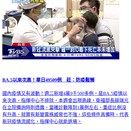
BA.5以來次高！單日49509例 莊：防疫鬆懈
國內疫情又有波動！週二新增4萬9千500多例，是BA.5疫情以
來次高，指揮中心不排除，本週會出現高峰。衛福部長薛瑞元
在立院備詢時則透露，當確診數降到1萬例左右、重症比例沒
有升高、就算有新變異株威脅也不強，這些條件具備時，代表
新冠疫情流感化，指揮中心就能退場。