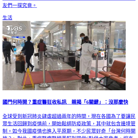
部設計卻遭受諸多批評，採訪團隊也實際申請採訪，帶觀眾朋
友們一探究竟。
生活
國門何時開？重症醫狂收私訊 親揭「6關鍵」：沒那麼快
全球受到新冠肺炎肆虐超過兩年的時間，現在各國為了要讓民
眾生活回歸到疫情前，開始鬆綁防疫政策，其中就包含邊境管