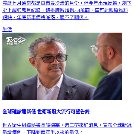
農曆七月通常都是車市最冷清的月份，但今年出現反轉，創下
史上超強鬼月紀錄，總掛牌數超過3.4萬輛，這可能跟原物料
短缺，年底新車價格喊漲，脫不了關係。
生活
全球確診達新低 世衛新冠大流行可望告終
世界衛生組織秘書長譚德塞，週三帶來好消息，宣布全球新冠