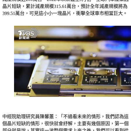
減產規模近200萬台，2022年以來截至9月初，全球汽車產業因
晶片短缺，累計減產規模315.61萬台，預計全年減產規模將為
399.51萬台，可見這小小一塊晶片，衝擊全球車市相當巨大。
中經院助理研究員陳馨蕙：「不過看未來的情形，我們認為這
個晶片短缺的情形，很快就會紓解，主要有幾個原因，第一個