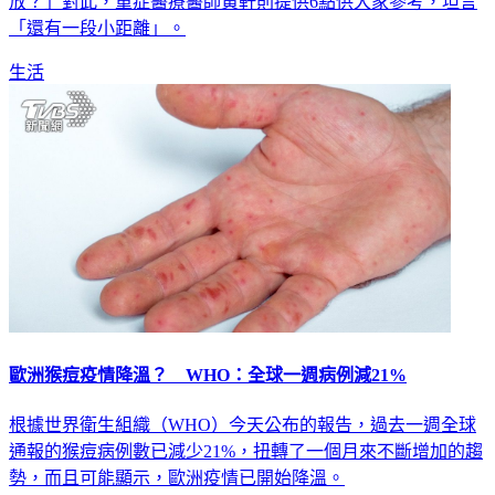
制。如今我國疫情也進入平原期，不少民眾好奇「台灣何時開
放？」對此，重症醫療醫師黃軒則提供6點供大家參考，坦言
「還有一段小距離」。
生活
歐洲猴痘疫情降溫？ WHO：全球一週病例減21%
根據世界衛生組織（WHO）今天公布的報告，過去一週全球
通報的猴痘病例數已減少21%，扭轉了一個月來不斷增加的趨