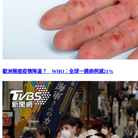
歐洲猴痘疫情降溫？ WHO：全球一週病例減21%