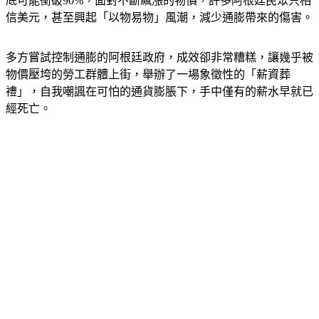
信美元，甚至興起「以物易物」風潮，減少通膨帶來的傷害。
多方嘗試控制通膨的阿根廷政府，成效卻非常糟糕，讓幾乎被
物價壓垮的勞工群體上街，舉辦了一場象徵性的「薪資葬
禮」，自我嘲諷在可怕的通貨膨脹下，手中僅有的薪水早就已
經死亡。