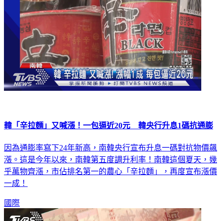
韓「辛拉麵」又喊漲！一包逼近20元 韓央行升息1碼抗通膨
因為通膨率寫下24年新高，南韓央行宣布升息一碼對抗物價飆
漲。這是今年以來，南韓第五度調升利率！南韓這個夏天，幾
乎萬物齊漲，市佔排名第一的農心「辛拉麵」，再度宣布漲價
一成！
國際