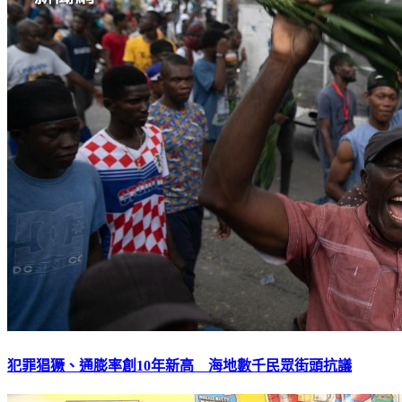
犯罪猖獗、通膨率創10年新高 海地數千民眾街頭抗議