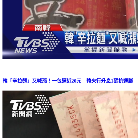
韓「辛拉麵」又喊漲！一包逼近20元 韓央行升息1碼抗通膨