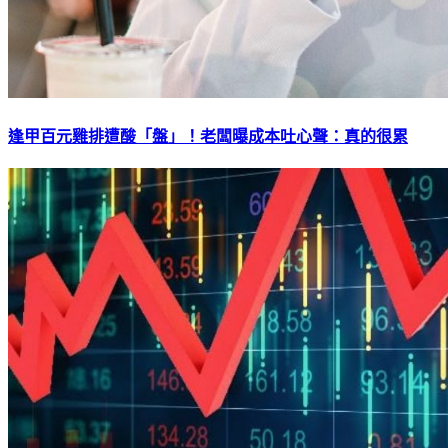
逢甲百元雞排遭酸「盤」！老闆曝成本吐心聲：真的很累