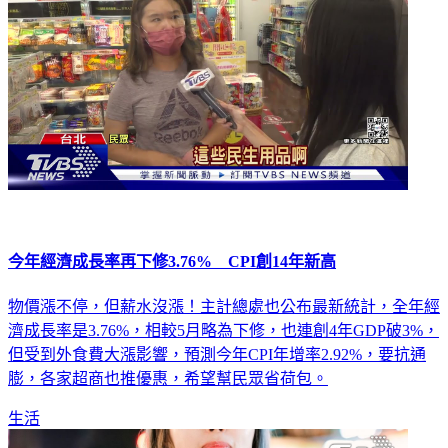
今年經濟成長率再下修3.76% CPI創14年新高
物價漲不停，但薪水沒漲！主計總處也公布最新統計，全年經
濟成長率是3.76%，相較5月略為下修，也連創4年GDP破3%，
但受到外食費大漲影響，預測今年CPI年增率2.92%，要抗通
膨，各家超商也推優惠，希望幫民眾省荷包。
生活