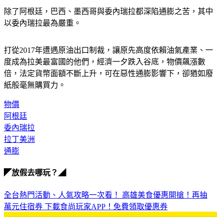
以委內瑞拉最為嚴重。
打從2017年遭遇原油出口制裁，讓原先高度依賴油氣產業、一
度成為拉美最富國的他們，經濟一夕跌入谷底，物價飆漲數
倍，法定貨幣面額不斷上升，可在惡性通膨影響下，卻猶如廢
紙般毫無購買力。
物價
阿根廷
委內瑞拉
拉丁美洲
通膨
◤放假去哪玩？◢
全台熱門活動、人氣攻略一次看！
高雄美食優惠開搶！再抽
萬元住宿券
下載食尚玩家APP！免費領取優惠券