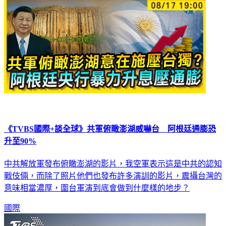
《TVBS國際+談全球》共軍俯瞰澎湖威嚇台 阿根廷通膨恐
升至90%
中共解放軍發布俯瞰澎湖的影片，我空軍表示這是中共的認知
戰伎倆，而除了照片他們也發布許多演訓的影片，震攝台灣的
意味相當濃厚，圍台軍演到底會做到什麼樣的地步？
國際