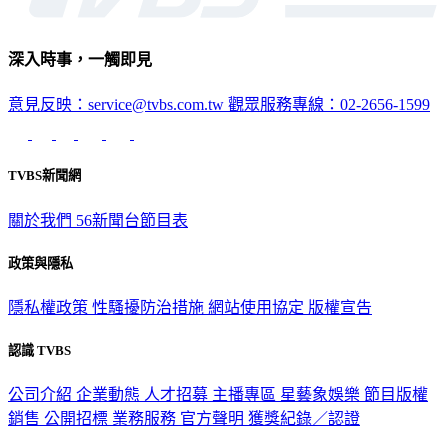
深入時事，一觸即見
意見反映：service@tvbs.com.tw
觀眾服務專線：02-2656-1599
TVBS新聞網
關於我們
56新聞台節目表
政策與隱私
隱私權政策
性騷擾防治措施
網站使用協定
版權宣告
認識 TVBS
公司介紹
企業動態
人才招募
主播專區
星藝象娛樂
節目版權
銷售
公開招標
業務服務
官方聲明
獲獎紀錄／認證