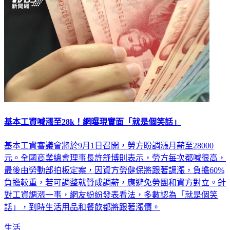
基本工資喊漲至28k！網曝現實面「就是個笑話」
基本工資審議會將於9月1日召開，勞方盼調漲月薪至28000
元。全國商業總會理事長許舒博則表示，勞方每次都喊很高，
最後由勞動部拍板定案，因資方勞健保將跟著調漲，負擔60%
負擔較重，若可調整就贊成調薪，應避免勞團和資方對立。針
對工資調漲一事，網友紛紛發表看法，多數認為「就是個笑
話」，到時生活用品和餐飲都將跟著漲價。
生活