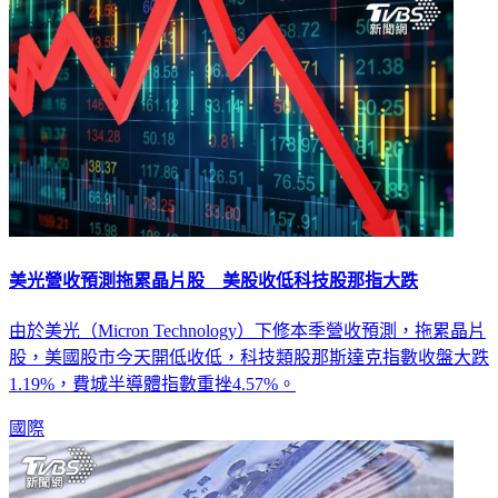
美光營收預測拖累晶片股 美股收低科技股那指大跌
由於美光（Micron Technology）下修本季營收預測，拖累晶片
股，美國股市今天開低收低，科技類股那斯達克指數收盤大跌
1.19%，費城半導體指數重挫4.57%。
國際