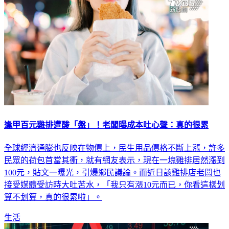
逢甲百元雞排遭酸「盤」！老闆曝成本吐心聲：真的很累
全球經濟通膨也反映在物價上，民生用品價格不斷上漲，許多
民眾的荷包首當其衝，就有網友表示，現在一塊雞排居然漲到
100元，貼文一曝光，引爆鄉民議論。而近日該雞排店老闆也
接受媒體受訪時大吐苦水，「我只有漲10元而已，你看這樣划
算不划算，真的很累啦」。
生活