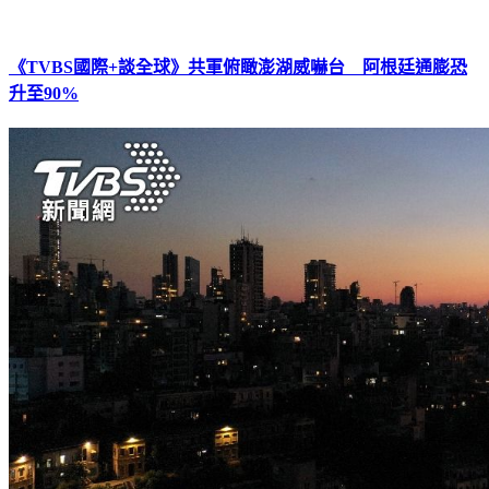
《TVBS國際+談全球》共軍俯瞰澎湖威嚇台 阿根廷通膨恐
升至90%