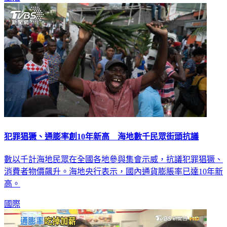
犯罪猖獗、通膨率創10年新高 海地數千民眾街頭抗議
數以千計海地民眾在全國各地參與集會示威，抗議犯罪猖獗、
消費者物價飆升。海地央行表示，國內通貨膨脹率已達10年新
高。
國際