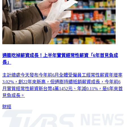
通膨吃掉薪資成長！上半年實質經常性薪資「6年首見負成
長」
主計總處今天發布今年前6月全體受僱員工經常性薪資年增率
3.02%，創22年來新高，但通膨持續抵銷薪資成長，今年前6
月實質經常性薪資新台幣4萬1452元、年減0.11%，是6年來首
見負成長。
財經