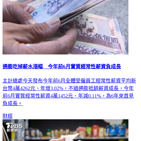
通膨吃掉薪水漲幅 今年前6月實質經常性薪資負成長
主計總處今天發布今年前6月全體受僱員工經常性薪資平均新
台幣4萬4262元、年增3.02%，不過通膨抵銷薪資成長，今年
前6月實質經常性薪資4萬1452元、年減0.11%，為6年來首見
負成長。
財經