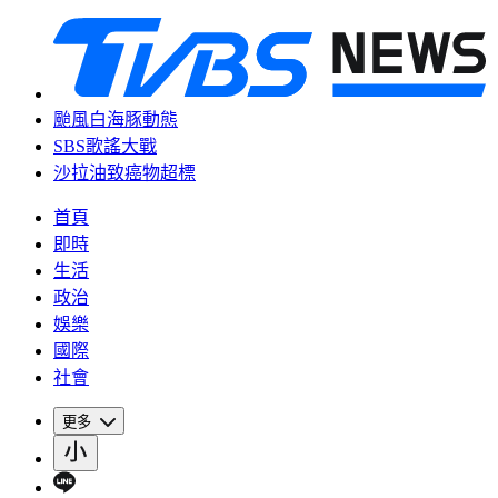
颱風白海豚動態
SBS歌謠大戰
沙拉油致癌物超標
首頁
即時
生活
政治
娛樂
國際
社會
更多