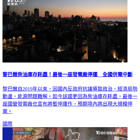
黎巴嫩柴油庫存耗盡！最後一座發電廠停運 全國供電中斷
黎巴嫩自2019年以來，因國內反政府抗議導致政治、經濟局勢
動盪，能源問題難解。如今該國更因為柴油庫存耗盡，最後一
座國營發電廠也宣布將暫停運作，預期境內將出現大規模停
電。
國際