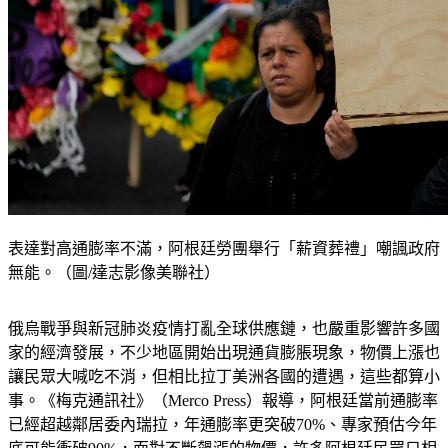
表達對高通膨率不滿，阿根廷勞團舉行「薪資葬禮」嘲諷政府
無能。（圖/達志影像美聯社）
俄烏戰爭與新冠肺炎疫情打亂全球供應鏈，也嚴重影響許多國
家的經濟發展，不少地區開始出現通貨膨脹現象，物價上漲也
讓民眾大喊吃不消，但相比拉丁美洲各國的遭遇，這些都算小
事。《梅克通訊社》（Merco Press）報導，阿根廷當前通膨率
已經超越鄰居委內瑞拉，年通膨率更突破70%、專家預估今年
底可能衝破90%，面對不斷飆漲的物價，許多阿根廷民眾只相