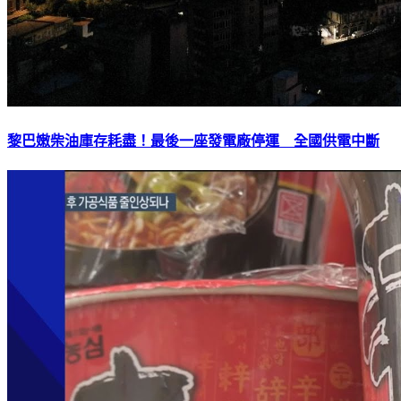
黎巴嫩柴油庫存耗盡！最後一座發電廠停運 全國供電中斷