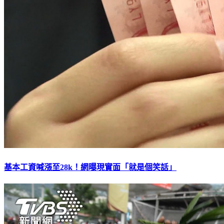
基本工資喊漲至28k！網曝現實面「就是個笑話」