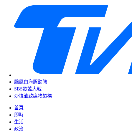
颱風白海豚動態
SBS歌謠大戰
沙拉油致癌物超標
首頁
即時
生活
政治