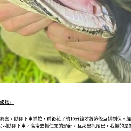
超級瞎」
奮，隨即下車捕蛇，前後花了約10分鐘才將這條巨蟒制伏。經過測
到尖叫隨即下車，高塔去抓住蛇的頭部，瓦萊里抓尾巴，我抓的是