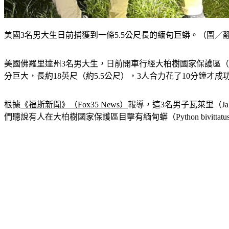
美國3名男大生日前捕獲到一條5.5公尺長的緬甸巨蟒。（圖／翻攝自推特I go
美國佛羅里達州3名男大生，日前開車行經大柏樹國家保護區（Big C
分巨大，長約18英尺（約5.5公尺），3人合力花了10分鐘才成
根據
《福斯新聞》（Fox35 News）
報導，這3名男子瓦萊里（Jake 
們聽說有人在大柏樹國家保護區目擊有緬甸蟒（Python bivit