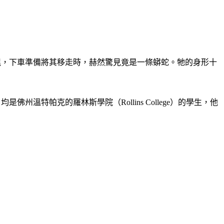
一根詭異木棍，下車準備將其移走時，赫然驚見竟是一條蟒蛇。牠的身形十
ta），均是佛州溫特帕克的羅林斯學院（Rollins College）的學生，他