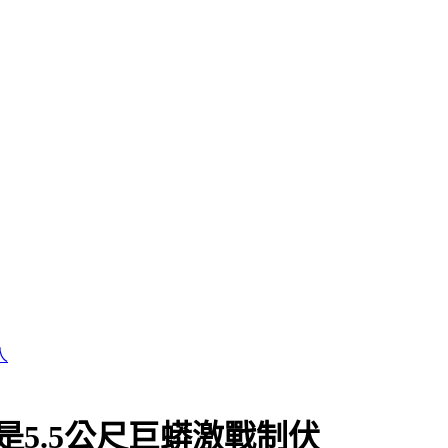
5.5公尺巨蟒激戰制伏