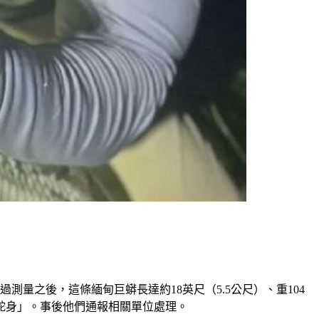
量之後，這條緬甸巨蟒長達約18英尺（5.5公尺）、重104
蛇身」。事後他們通報相關單位處理。