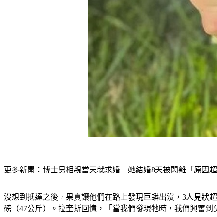
更多新聞：
博士男相親當天就求婚　她結婚8天被閃離「原因
沒想到抵達之後，果真讓他們在路上發現巨蟒出沒，3人見狀超興
磅（47公斤）。拉奎斯回憶，「當我們發現牠時，我們興奮