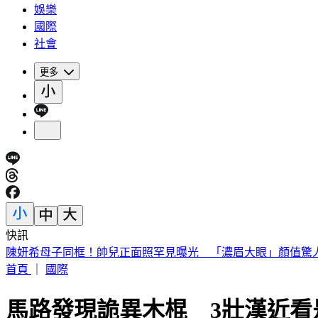
娛樂
國際
社會
更多
快訊
《花蓮好FUN》YOYO家族互動秀 每週六日花蓮鯉魚潭演出
首頁
｜
國際
馬路發現詭異木棍 3壯漢近看是