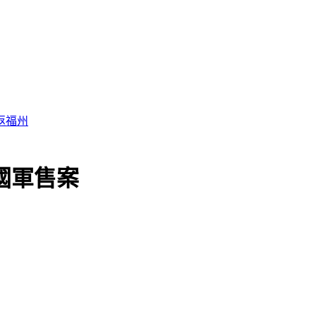
因
國軍售案