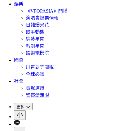
娛樂
《VPOPASIA》開播
演唱會搶票情報
日韓爆米花
歌手動態
綜藝星聞
戲劇星聞
娛樂電影院
國際
川普對等關稅
全球必讀
社會
毒駕連爆
警察愛無限
更多