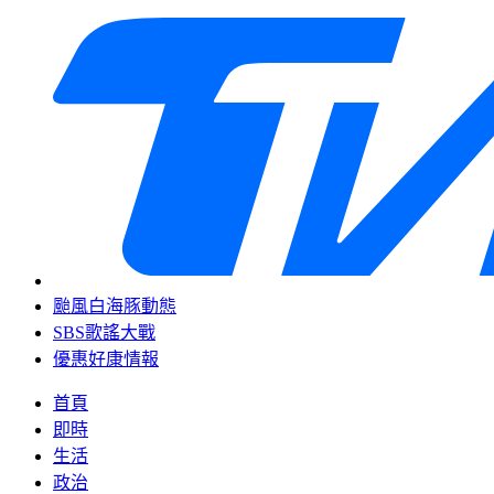
颱風白海豚動態
SBS歌謠大戰
優惠好康情報
首頁
即時
生活
政治