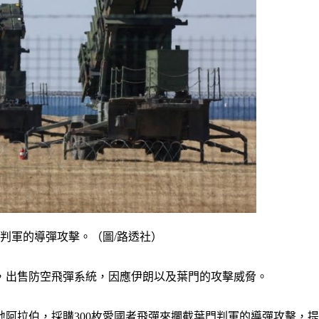
門判軍的導彈攻擊。（圖/路透社）
，出售防空飛彈系統，因應伊朗以及葉門的攻擊威脅。
阿拉伯，採購300枚愛國者飛彈來攔截葉門判軍的導彈攻擊，