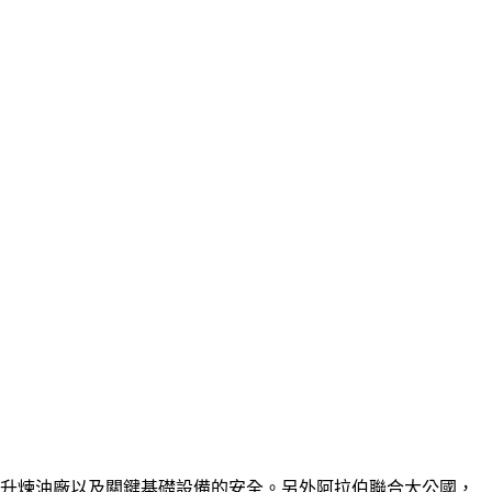
提升煉油廠以及關鍵基礎設備的安全。另外阿拉伯聯合大公國，