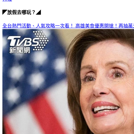
◤放假去哪玩？◢
全台熱門活動、人氣攻略一次看！
高雄美食優惠開搶！再抽萬