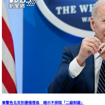
美警告北京別援俄侵烏 暗示不排除「二級制裁」