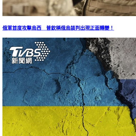
俄軍首度攻擊烏西 普欽稱俄烏談判出現正面轉變！