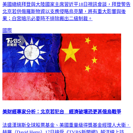
美國總統拜登與大陸國家主席習近平18日視訊會談，拜登警告
北京若供俄羅斯物資以支應侵略烏克蘭，將有重大影響與後
果；白宮暗示必要時不排除搬出二級制裁。
國際
美財經專家分析：北京若犯台 經濟破壞恐更甚俄烏戰爭
法盛漢瑞斯全球股票基金、美國重量級得獎基金經理人大衛．
赫羅（David Herro）17日接受《TVBS新聞網》越洋線上訪