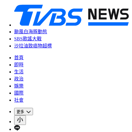
颱風白海豚動態
SBS歌謠大戰
沙拉油致癌物超標
首頁
即時
生活
政治
娛樂
國際
社會
更多