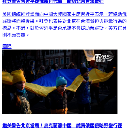
拜登警告習近平援俄將付代價 關切北京台海脅迫
美國總統拜登當面向中國大陸國家主席習近平表示，若協助俄
羅斯將面臨後果。拜登也表達對北京在台海脅迫與挑釁行為的
擔憂。不過，對於習近平是否承諾不會援助俄羅斯，美方官員
則不願答覆。
國際
繼美警告北京當局！烏克蘭籲中國 譴責俄國侵略野蠻行徑