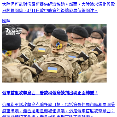
大陸仍可能對俄羅斯提供經濟協助。然而，大陸追求深化與歐
洲經貿關係，4月1日歐中峰會的後續發展值得關注。
國際
俄軍首度攻擊烏西 普欽稱俄烏談判出現正面轉變！
俄羅斯軍隊攻擊烏克蘭多處目標，包括第聶伯羅市區和周圍受
嚴重破壞，最西邊地區機場也遇襲，這是俄軍首度攻擊烏西；