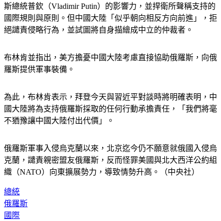
斯總統普欽（Vladimir Putin）的影響力，並捍衛所聲稱支持的
國際規則與原則。但中國大陸「似乎朝向相反方向前進」，拒
絕譴責侵略行為，並試圖將自身描繪成中立的仲裁者。
布林肯並指出，美方擔憂中國大陸考慮直接協助俄羅斯，向俄
羅斯提供軍事裝備。
為此，布林肯表示，拜登今天與習近平對談時將明確表明，中
國大陸將為支持俄羅斯採取的任何行動承擔責任，「我們將毫
不猶豫讓中國大陸付出代價」。
俄羅斯軍事入侵烏克蘭以來，北京迄今仍不願意就俄國入侵烏
克蘭，譴責親密盟友俄羅斯，反而怪罪美國與北大西洋公約組
織（NATO）向東擴展勢力，導致情勢升高。（中央社）
總統
俄羅斯
國際