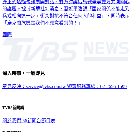
許正式透過視訊展開對話，雙方討論俄烏戰爭等雙方共同關心
的議題。據《新華社》消息，習近平強調「國家關係不能走到
兵戎相向這一步，衝突對抗不符合任何人的利益」，同時表示
「烏克蘭危機是我們不願意看到的！」
國際
深入時事，一觸即見
意見反映：service@tvbs.com.tw
觀眾服務專線：02-2656-1599
TVBS新聞網
關於我們
56新聞台節目表