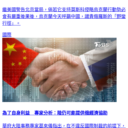
繼美國警告北京當局，倘若它支持莫斯科侵略烏克蘭行動勢必
會有嚴重後果後，烏克蘭今天呼籲中國，譴責俄羅斯的「野蠻
行徑」。
國際
為了自身利益 專家分析：陸仍可能提供俄經濟協助
華府大陸事務專家葛來儀指出，在不違反國際制裁的前提下，