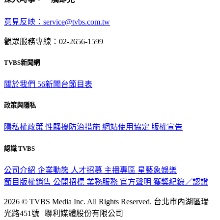
意見反映：service@tvbs.com.tw
觀眾服務專線：02-2656-1599
TVBS新聞網
關於我們
56新聞台節目表
政策與隱私
隱私權政策
性騷擾防治措施
網站使用協定
版權宣告
認識 TVBS
公司介紹
企業動態
人才招募
主播專區
星藝象娛樂
節目版權銷售
公開招標
業務服務
官方聲明
獲獎紀錄／認證
2026 © TVBS Media Inc. All Rights Reserved. 台北市內湖區瑞
光路451號 | 聯利媒體股份有限公司