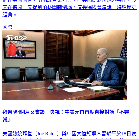
天在德國，又提到柏林圍牆倒塌。這幾場國會演說，堪稱歷史
經典。
國際
拜習隔4個月又會談 央視：中美元首再度直接對話「不尋
常」
美國總統拜登（Joe Biden）與中國大陸領導人習近平於18日晚