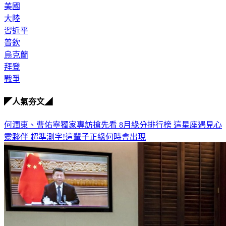
美國
大陸
習近平
普欽
烏克蘭
拜登
戰爭
◤人氣夯文◢
何潤東、曹佑寧獨家專訪搶先看
8月緣分排行榜 這星座遇見心
靈夥伴
超準測字!這輩子正緣何時會出現