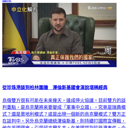
從珍珠港談到柏林圍牆 澤倫斯基國會演說堪稱經典
烏俄雙方很有可能在未來幾天，達成停火協議。目前雙方的談
判重點，是烏克蘭將來要變成「軍事中立國」，究竟是瑞典模
式？還是奧地利模式？或是出現一個新的烏克蘭模式？雙方正
在談判中。另外烏克蘭總統澤倫斯基，則持續打國際宣傳戰，
他在英國國會，引用邱吉爾名言。在美國提到珍珠港事件，今