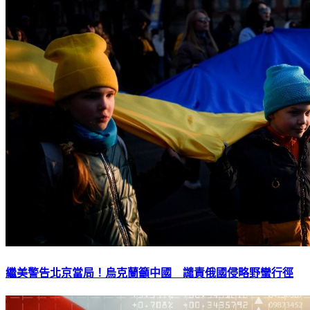
繼美警告北京當局！烏克蘭籲中國 譴責俄國侵略野蠻行徑