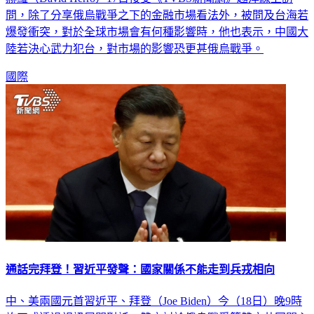
問，除了分享俄烏戰爭之下的金融市場看法外，被問及台海若
爆發衝突，對於全球市場會有何種影響時，他也表示，中國大
陸若決心武力犯台，對市場的影響恐更甚俄烏戰爭。
國際
通話完拜登！習近平發聲：國家關係不能走到兵戎相向
中、美兩國元首習近平、拜登（Joe Biden）今（18日）晚9時