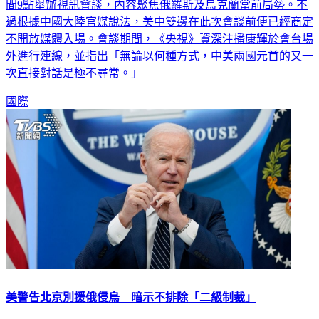
間9點舉辦視訊會談，內容聚焦俄羅斯及烏克蘭當前局勢。不
過根據中國大陸官媒說法，美中雙邊在此次會談前便已經商定
不開放媒體入場。會談期間，《央視》資深注播康輝於會台場
外進行連線，並指出「無論以何種方式，中美兩國元首的又一
次直接對話是極不尋常。」
國際
美警告北京別援俄侵烏 暗示不排除「二級制裁」