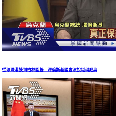
從珍珠港談到柏林圍牆 澤倫斯基國會演說堪稱經典