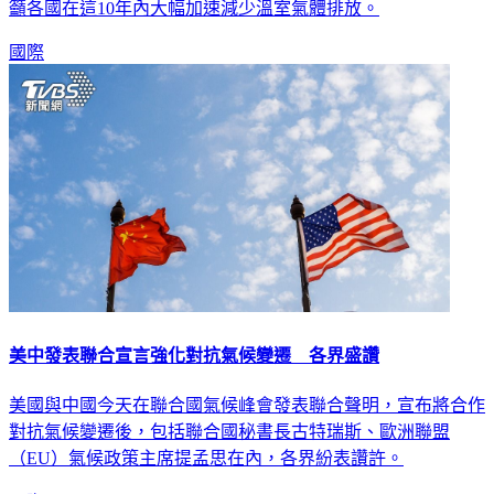
（COP26）一連串減排承諾恐怕對減緩全球暖化無濟於事，呼
籲各國在這10年內大幅加速減少溫室氣體排放。
國際
美中發表聯合宣言強化對抗氣候變遷 各界盛讚
美國與中國今天在聯合國氣候峰會發表聯合聲明，宣布將合作
對抗氣候變遷後，包括聯合國秘書長古特瑞斯、歐洲聯盟
（EU）氣候政策主席提孟思在內，各界紛表讚許。