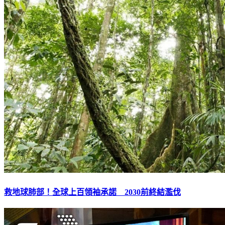
救地球肺部！全球上百領袖承諾 2030前終結濫伐