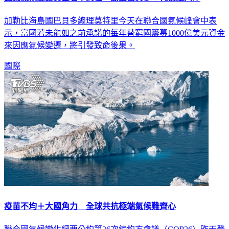
因應氣候變遷資金若不到位 島國巴貝多：代價是人命
加勒比海島國巴貝多總理莫特里今天在聯合國氣候峰會中表
示，富國若未能如之前承諾的每年替窮國籌募1000億美元資金
來因應氣候變遷，將引發致命後果。
國際
疫苗不均＋大國角力 全球共抗極端氣候難齊心