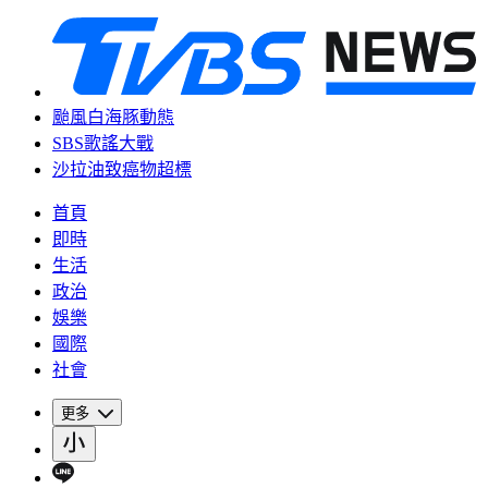
颱風白海豚動態
SBS歌謠大戰
沙拉油致癌物超標
首頁
即時
生活
政治
娛樂
國際
社會
更多