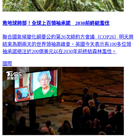
救地球肺部！全球上百領袖承諾 2030前終結濫伐
聯合國氣候變化綱要公約第26次締約方會議（COP26）明天將
結束為期兩天的世界領袖高峰會，英國今天表示有100多位領
袖承諾挹注近200億美元以在2030年前終結森林濫伐。
國際