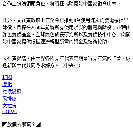
作為在二戰後唯一成功實現山林綠化國家，希望能在山林復育
合作上扮演領頭角色，將積極協助開發中國家復育山林。
此外，文在寅政府上任至今已推動8台使用煤炭的發電機提早
除役，目標在2050年前將所有使用煤炭的發電機除役；並藉由
綠色氣候基金、全球綠色成長研究所以及氣候技術中心，向開
發中國家提供低碳經濟轉型所需的資金及技術協助。
文在寅提議，由世界各國青年代表定期舉行青年氣候峰會，促
進新舊世代共同尋求解方。（中央社）
韓國
暖化
氣候變遷
碳排放
文在寅
COP26
◤放假去哪玩？◢