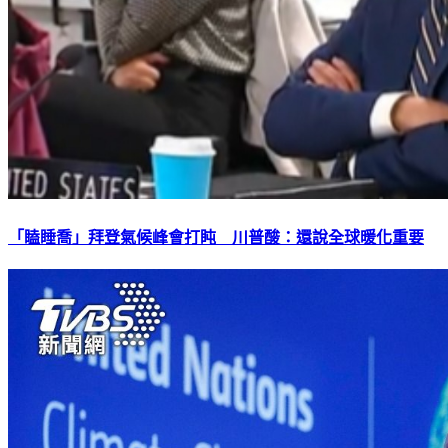
「瞌睡喬」拜登氣候峰會打盹 川普酸：還說全球暖化重要