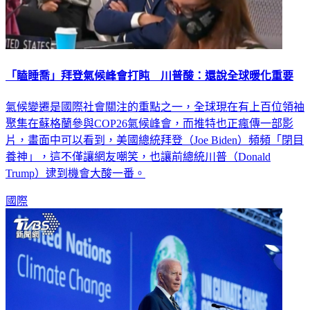
「瞌睡喬」拜登氣候峰會打盹 川普酸：還說全球暖化重要
氣候變遷是國際社會關注的重點之一，全球現在有上百位領袖
聚集在蘇格蘭參與COP26氣候峰會，而推特也正瘋傳一部影
片，畫面中可以看到，美國總統拜登（Joe Biden）頻頻「閉目
養神」，這不僅讓網友嘲笑，也讓前總統川普（Donald
Trump）逮到機會大酸一番。
國際