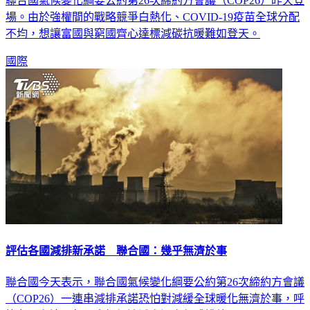
聯合國氣候變化綱要公約第26次締約方會議（COP26）昨天登
場。由於強權間的戰略競爭白熱化、COVID-19疫苗全球分配
不均，想讓富國與窮國齊心達標減碳抗暖難如登天。
國際
評估各國減排新承諾 聯合國：幾乎無濟於事
聯合國今天表示，聯合國氣候變化綱要公約第26次締約方會議