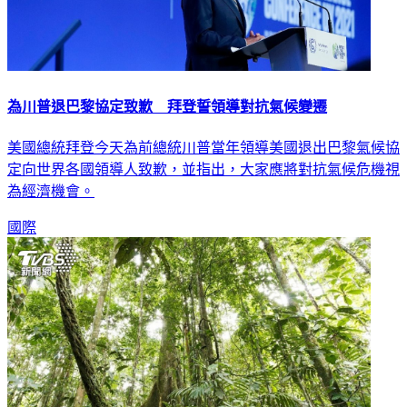
為川普退巴黎協定致歉 拜登誓領導對抗氣候變遷
美國總統拜登今天為前總統川普當年領導美國退出巴黎氣候協
定向世界各國領導人致歉，並指出，大家應將對抗氣候危機視
為經濟機會。
國際