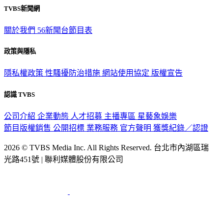
TVBS新聞網
關於我們
56新聞台節目表
政策與隱私
隱私權政策
性騷擾防治措施
網站使用協定
版權宣告
認識 TVBS
公司介紹
企業動態
人才招募
主播專區
星藝象娛樂
節目版權銷售
公開招標
業務服務
官方聲明
獲獎紀錄／認證
2026 © TVBS Media Inc. All Rights Reserved. 台北市內湖區瑞
光路451號 | 聯利媒體股份有限公司