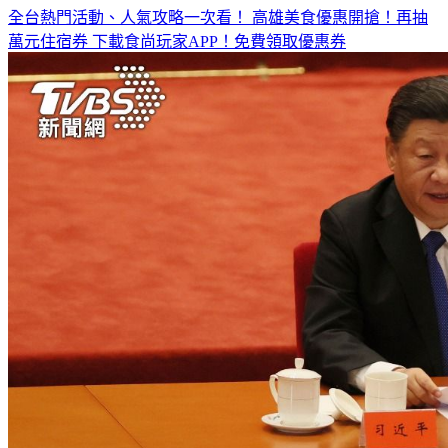
全台熱門活動、人氣攻略一次看！
高雄美食優惠開搶！再抽
萬元住宿券
下載食尚玩家APP！免費領取優惠券