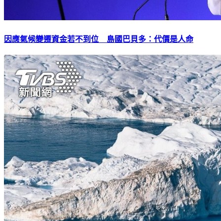
因應氣候變遷資金若不到位 島國巴貝多：代價是人命