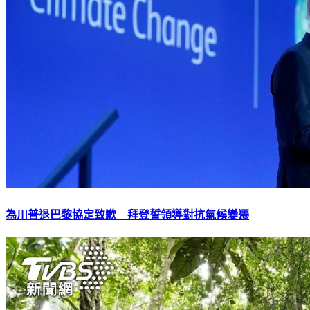
為川普退巴黎協定致歉 拜登誓領導對抗氣候變遷