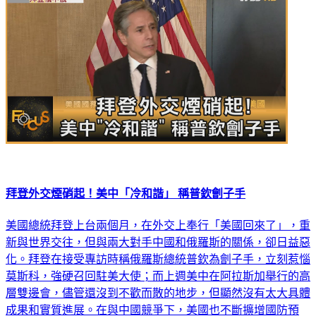
拜登外交煙硝起！美中「冷和諧」 稱普欽劊子手
美國總統拜登上台兩個月，在外交上奉行「美國回來了」，重
新與世界交往，但與兩大對手中國和俄羅斯的關係，卻日益惡
化。拜登在接受專訪時稱俄羅斯總統普欽為劊子手，立刻惹惱
莫斯科，強硬召回駐美大使；而上週美中在阿拉斯加舉行的高
層雙邊會，儘管還沒到不歡而散的地步，但顯然沒有太大具體