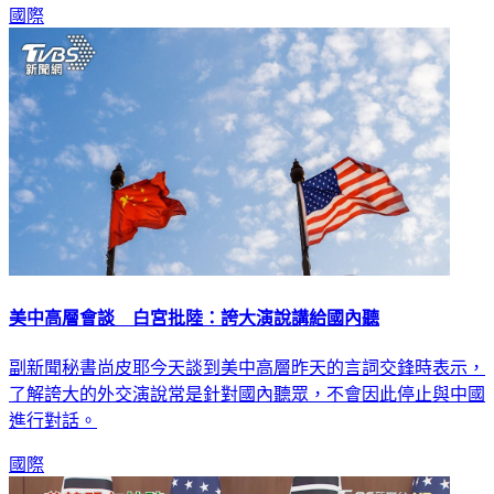
國際
美中高層會談 白宮批陸：誇大演說講給國內聽
副新聞秘書尚皮耶今天談到美中高層昨天的言詞交鋒時表示，
了解誇大的外交演說常是針對國內聽眾，不會因此停止與中國
進行對話。
國際