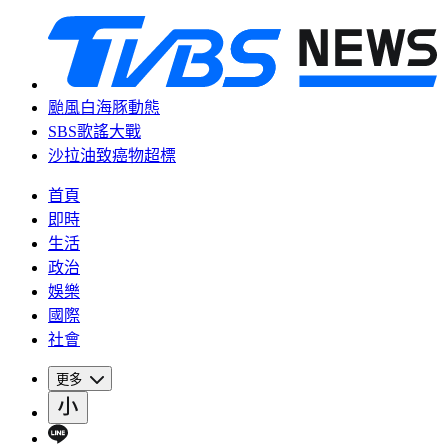
颱風白海豚動態
SBS歌謠大戰
沙拉油致癌物超標
首頁
即時
生活
政治
娛樂
國際
社會
更多