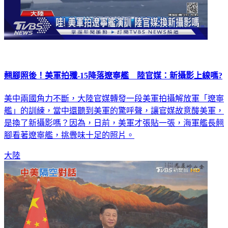
翹腳照後！美軍拍殲-15降落遼寧艦 陸官媒：新攝影上線嗎?
美中兩國角力不斷，大陸官媒轉發一段美軍拍攝解放軍「遼寧
艦」的訓練，當中還聽到美軍的驚呼聲，讓官媒故意酸美軍，
是換了新攝影嗎？因為，日前，美軍才張貼一張，海軍艦長翹
腳看著遼寧艦，挑釁味十足的照片。
大陸