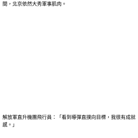
圖以武力改變現況，會是嚴重錯誤，再次對中國強硬表態同時
間，北京依然大秀軍事肌肉。
解放軍直升機團飛行員：「看到導彈直撲向目標，我很有成就
感。」