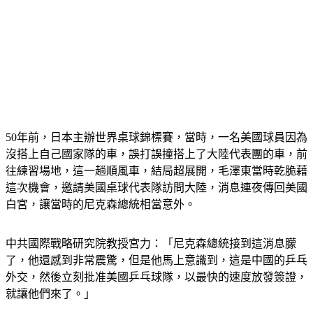
50年前，日本主辦世界桌球錦標賽，當時，一名美國球員因為
沒搭上自己國家隊的車，誤打誤撞搭上了大陸代表團的車，前
往練習場地，這一趟順風車，結局超展開，毛澤東當時乾脆藉
這次機會，邀請美國桌球代表隊訪問大陸，消息連夜傳回美國
白宮，讓當時的尼克森總統相當意外。
中共國際戰略研究院教授宮力：「尼克森總統接到這消息朦
了，他還感到非常震驚，但是他馬上意識到，這是中國的乒乓
外交，然後立刻批准美國乒乓球隊，以最快的速度放發簽證，
就讓他們來了。」