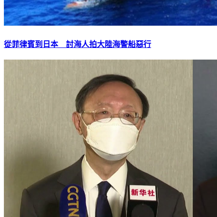
從菲律賓到日本 討海人拍大陸海警船惡行