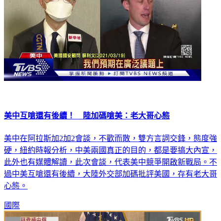
美中互嗆還有後續！ 陸加碼嗆美：老大哥心態
美中在阿拉斯加2加2會談，不歡而散，雙方言詞交鋒，態度強
硬，紐約時報分析，中美兩國真正的目的，都是要搞大內宣，
此外也有媒體解讀，此次會談，代表美中競爭開啟新戰局。不
過中美互嗆還有後續，大陸外交部加碼批評美國，存有老大哥
心態。
國際