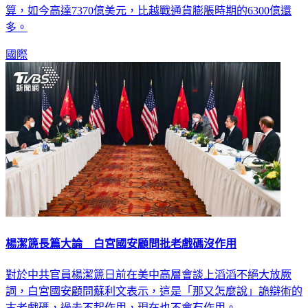
成果和實質進展。在與中國競爭下，美國也不斷擴增國防預
算，如今高達7370億美元，比越戰通貨膨脹時期的6300億還
多。
國際
楊潔篪長篇大論 白宮國安顧問批老戲碼沒作用
對於中共官員楊潔篪日前在美中高層會談上滔滔不絕大放厥
詞，白宮國安顧問蘇利文表示，這是「那又怎麼說」詭辯術的