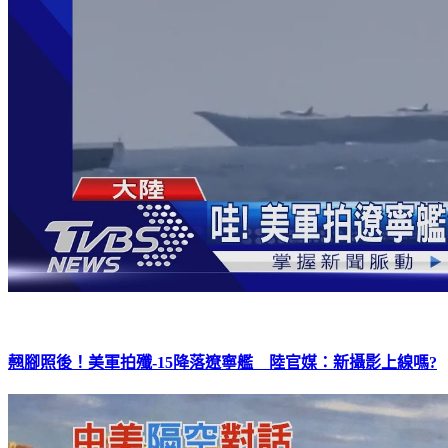
翹腳照後！美軍拍殲-15降落遼寧艦 陸官媒：新攝影上線嗎?