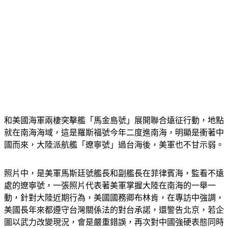
和美國海軍兩棲突擊艦「馬金島號」展開聯合遠征行動，地點
就在南海海域，這是羅斯福號今年二度進南海，明顯是衝著中
國而來，大陸派航艦「遼寧號」過台海後，美軍也不甘示弱。
照片中，是美軍馬斯廷號艦長和副艦長在菲律賓海，監看不遠
處的遼寧號，一張照片代表著美軍掌握大陸在南海的一舉一
動，針對大陸近期行為，美國國務卿布林肯，在專訪中強調，
美國長年來都遵守台灣關係法的對台承諾，還警告北京，若企