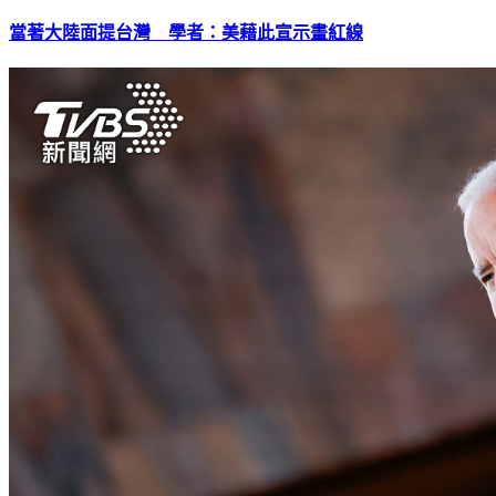
當著大陸面提台灣 學者：美藉此宣示畫紅線