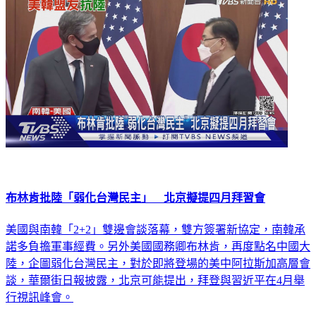
布林肯批陸「弱化台灣民主」 北京擬提四月拜習會
美國與南韓「2+2」雙邊會談落幕，雙方簽署新協定，南韓承
諾多負擔軍事經費。另外美國國務卿布林肯，再度點名中國大
陸，企圖弱化台灣民主，對於即將登場的美中阿拉斯加高層會
談，華爾街日報披露，北京可能提出，拜登與習近平在4月舉
行視訊峰會。