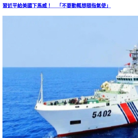
習近平給美國下馬威！ 「不要動輒想頤指氣使」