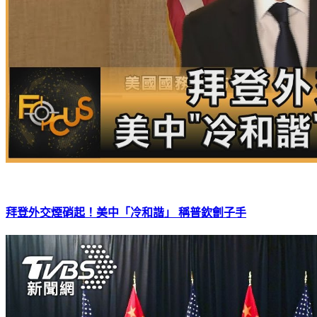
拜登外交煙硝起！美中「冷和諧」 稱普欽劊子手