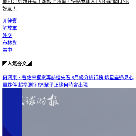
最HOT話題在這！想跟上時事，快點我加入TVBS新聞LINE
好友！
菲律賓
解放軍
外交
布林肯
美中
◤人氣夯文◢
何潤東、曹佑寧獨家專訪搶先看
8月緣分排行榜 這星座遇見心
靈夥伴
超準測字!這輩子正緣何時會出現