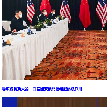
楊潔篪長篇大論 白宮國安顧問批老戲碼沒作用