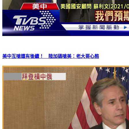
美中互嗆還有後續！ 陸加碼嗆美：老大哥心態