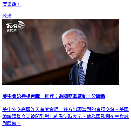
進行宣示藉此畫紅線，美中仍有不少合作空間，台灣不應該過
度樂觀。
政治
美中會晤唇槍舌戰 拜登：為國務卿感到十分驕傲
美中外交高層昨天首度會晤，雙方出現激烈的言詞交鋒。美國
總統拜登今天被問到對此的看法時表示，他為國務卿布林肯感
到驕傲。