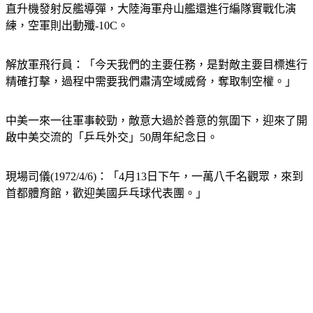
直升機發射反艦導彈，大陸海軍舟山艦還進行編隊實戰化演
練，空軍則出動殲-10C。
解放軍飛行員：「今天我們的主要任務，是對敵主要目標進行
精確打擊，過程中需要我們肅清空域威脅，奪取制空權。」
中美一來一往軍事較勁，敵意大過於善意的氛圍下，迎來了開
啟中美交流的「乒乓外交」50周年紀念日。
現場司儀(1972/4/6)：「4月13日下午，一萬八千名觀眾，來到
首都體育館，歡迎美國乒乓球代表團。」