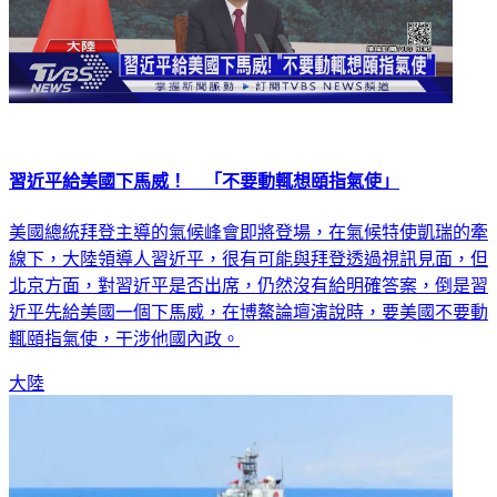
習近平給美國下馬威！ 「不要動輒想頤指氣使」
美國總統拜登主導的氣候峰會即將登場，在氣候特使凱瑞的牽
線下，大陸領導人習近平，很有可能與拜登透過視訊見面，但
北京方面，對習近平是否出席，仍然沒有給明確答案，倒是習
近平先給美國一個下馬威，在博鰲論壇演說時，要美國不要動
輒頤指氣使，干涉他國內政。
大陸