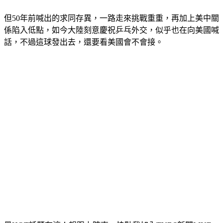
今天中美關係正面臨何去何從的，關鍵選擇。」
但50年前喊出的求同存異，一路走來挑戰重重，再加上美中關
係陷入低點，如今大陸刻意慶祝乒乓外交，似乎也在向美國喊
話，不過這球發出去，還要看美國會不會接。