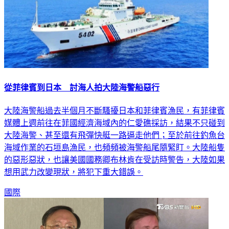
從菲律賓到日本 討海人拍大陸海警船惡行
大陸海警船過去半個月不斷騷擾日本和菲律賓漁民，有菲律賓
媒體上週前往在菲國經濟海域內的仁愛礁採訪，結果不只碰到
大陸海警、甚至還有飛彈快艇一路逼走他們；至於前往釣魚台
海域作業的石垣島漁民，也頻頻被海警船尾隨緊盯。大陸船隻
的惡形惡狀，也讓美國國務卿布林肯在受訪時警告，大陸如果
想用武力改變現狀，將犯下重大錯誤。
國際