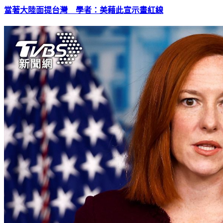
當著大陸面提台灣 學者：美藉此宣示畫紅線