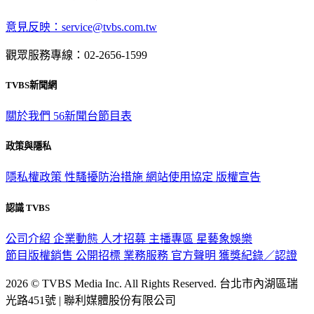
深入時事，一觸即見
意見反映：service@tvbs.com.tw
觀眾服務專線：02-2656-1599
TVBS新聞網
關於我們
56新聞台節目表
政策與隱私
隱私權政策
性騷擾防治措施
網站使用協定
版權宣告
認識 TVBS
公司介紹
企業動態
人才招募
主播專區
星藝象娛樂
節目版權銷售
公開招標
業務服務
官方聲明
獲獎紀錄／認證
2026 © TVBS Media Inc. All Rights Reserved. 台北市內湖區瑞