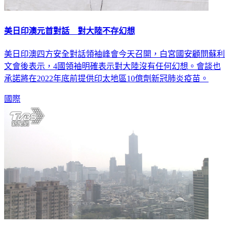
美日印澳元首對話 對大陸不存幻想
美日印澳四方安全對話領袖峰會今天召開，白宮國安顧問蘇利
文會後表示，4國領袖明確表示對大陸沒有任何幻想。會談也
承諾將在2022年底前提供印太地區10億劑新冠肺炎疫苗。
國際