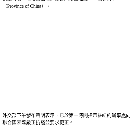
榜上有名，但報告依往例在台灣後面加註「中國省份」
（Province of China）。
外交部下午發布聲明表示，已於第一時間指示駐紐約辦事處向
聯合國表達嚴正抗議並要求更正。