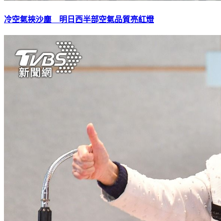
冷空氣挾沙塵 明日西半部空氣品質亮紅燈