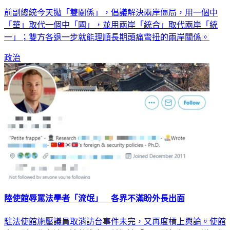
呂秀蓮拋一個中華取代一中 兩岸統合取代統一
前副總統今天拋「雙關係」，倡議解決兩岸僵局，用一個中
「華」取代一個中「國」，並用兩岸「統合」取代兩岸「統
一」；雙方各退一步就能理順長期頭痛彆扭的兩岸關係。
政治
陸使館辱罵法學者「流氓」 各界不滿盼外長出面