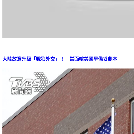
大陸故意升級「戰狼外交」！ 當面嗆美國早備妥劇本