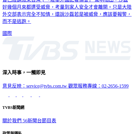
實已經調派來台灣；「駐華外國記者協會」 聲明指出，沙磊
好幾個月來都遭受威脅，考量到家人安全才會離開。只是大陸
外交部表示完全不知情，還說沙磊若是被威脅，應該要報警，
而不是逃跑。
國際
深入時事，一觸即見
意見反映：service@tvbs.com.tw
觀眾服務專線：02-2656-1599
TVBS新聞網
關於我們
56新聞台節目表