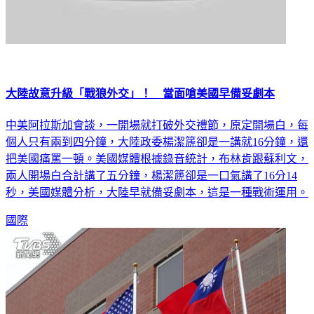
大陸故意升級「戰狼外交」！ 當面嗆美國早備妥劇本
中美阿拉斯加會談，一開場就打破外交禮節，原定開場白，每
個人只有兩到四分鐘，大陸政委楊潔篪卻是一講就16分鐘，還
把美國痛罵一頓。美國媒體根據錄音統計，布林肯跟蘇利文，
兩人開場白合計講了五分鐘，楊潔篪卻是一口氣講了16分14
秒，美國媒體分析，大陸早就備妥劇本，這是一種戰術運用。
國際