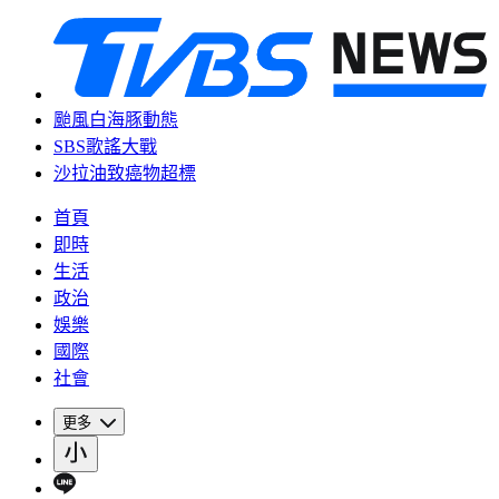
颱風白海豚動態
SBS歌謠大戰
沙拉油致癌物超標
首頁
即時
生活
政治
娛樂
國際
社會
更多