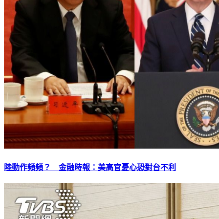
陸動作頻頻？ 金融時報：美高官憂心恐對台不利