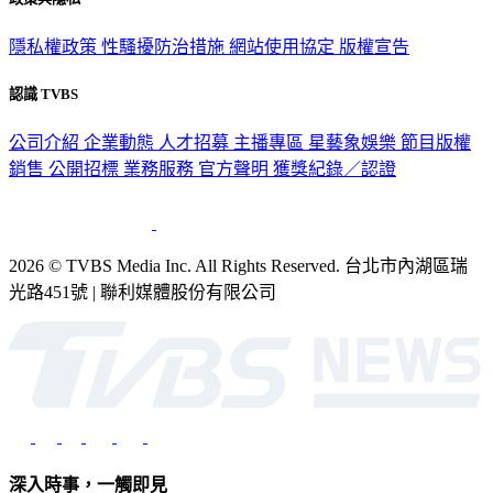
政策與隱私
隱私權政策
性騷擾防治措施
網站使用協定
版權宣告
認識 TVBS
公司介紹
企業動態
人才招募
主播專區
星藝象娛樂
節目版權
銷售
公開招標
業務服務
官方聲明
獲獎紀錄／認證
2026 © TVBS Media Inc. All Rights Reserved. 台北市內湖區瑞
光路451號 | 聯利媒體股份有限公司