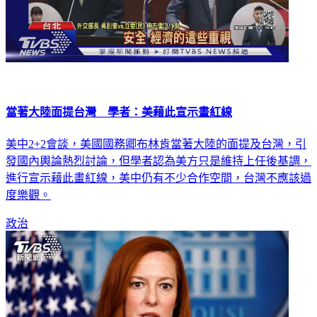
當著大陸面提台灣 學者：美藉此宣示畫紅線
美中2+2會談，美國國務卿布林肯當著大陸的面提及台灣，引
發國內輿論熱烈討論，但學者認為美方只是維持上任後基調，
進行宣示藉此畫紅線，美中仍有不少合作空間，台灣不應該過
度樂觀。
政治