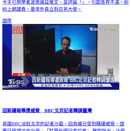
駐法使館施壓議員取消訪台事件未完，又再度槓上輿論。使館
今天引用學者波恩達茲推文，並評論「」，引起各界不滿，紛
紛上網譴責，要求外長立刻召見大使。
國際
因新疆報導遭威脅 BBC北京記者轉調臺灣
英國BBC派駐北京的記者沙磊，因為連日受到騷擾威脅，證