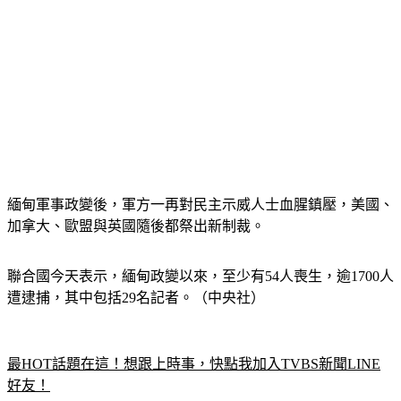
緬甸軍事政變後，軍方一再對民主示威人士血腥鎮壓，美國、
加拿大、歐盟與英國隨後都祭出新制裁。
聯合國今天表示，緬甸政變以來，至少有54人喪生，逾1700人
遭逮捕，其中包括29名記者。（中央社）
最HOT話題在這！想跟上時事，快點我加入TVBS新聞LINE
好友！