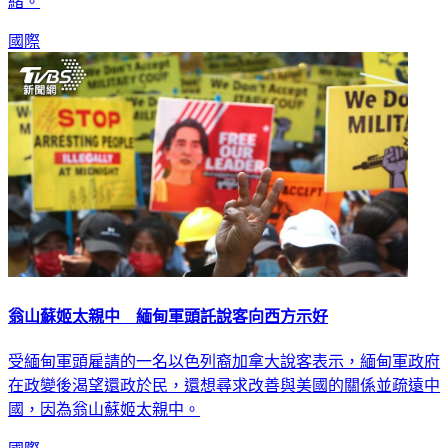
緒。
國際
翁山蘇姬太親中 緬甸軍頭託說客向西方示好
受緬甸軍頭雇請的一名以色列裔加拿大說客表示，緬甸軍政府
在政變後渴望還政於民，還想尋求改善與美國的關係並疏遠中
國，因為翁山蘇姬太親中。