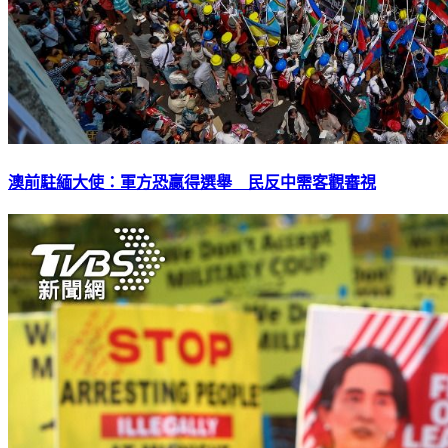
澳前駐緬大使：軍方恐贏得選舉 民反中需客觀審視