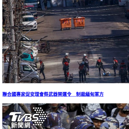
聯合國專家促安理會祭武器禁運令 制裁緬甸軍方