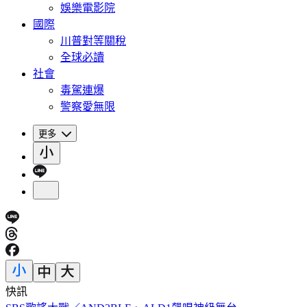
娛樂電影院
國際
川普對等關稅
全球必讀
社會
毒駕連爆
警察愛無限
更多
快訊