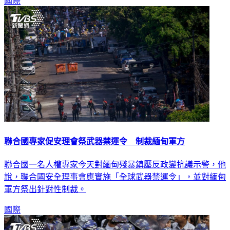
國際
聯合國專家促安理會祭武器禁運令 制裁緬甸軍方
聯合國一名人權專家今天對緬甸殘暴鎮壓反政變抗議示警，他
說，聯合國安全理事會應實施「全球武器禁運令」，並對緬甸
軍方祭出針對性制裁。
國際