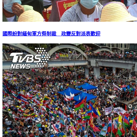
國際紛對緬甸軍方祭制裁 政變反對派表歡迎