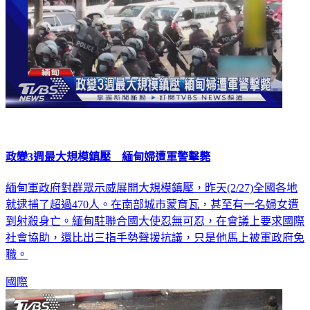
政變3週最大規模鎮壓 緬甸婦遭軍警擊斃
緬甸軍政府對群眾示威展開大規模鎮壓，昨天(2/27)全國各地
就逮捕了超過470人。在南部城市蒙育瓦，甚至有一名婦女遭
到射殺身亡。緬甸駐聯合國大使忍無可忍，在會議上要求國際
社會協助，還比出三指手勢聲援抗議，只是他馬上被軍政府免
職。
國際