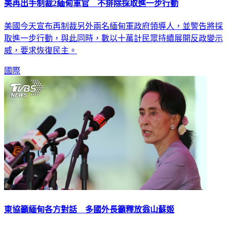
美再出手制裁2緬甸軍官 不排除採取進一步行動
美國今天宣布再制裁另外兩名緬甸軍政府領導人，並警告將採
取進一步行動，與此同時，數以十萬計民眾持續展開反政變示
威，要求恢復民主。
國際
東協籲緬甸各方對話 多國外長籲釋放翁山蘇姬