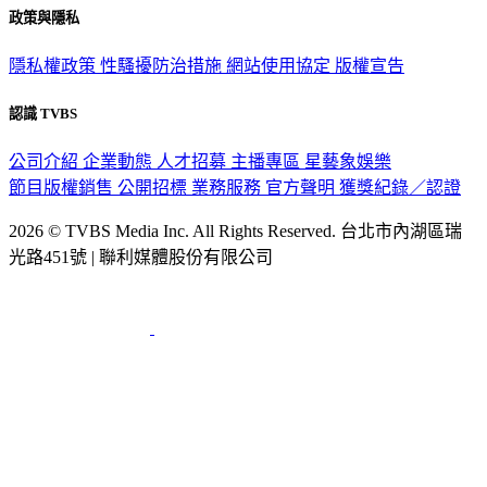
政策與隱私
隱私權政策
性騷擾防治措施
網站使用協定
版權宣告
認識 TVBS
公司介紹
企業動態
人才招募
主播專區
星藝象娛樂
節目版權銷售
公開招標
業務服務
官方聲明
獲獎紀錄／認證
2026 © TVBS Media Inc. All Rights Reserved. 台北市內湖區瑞
光路451號 | 聯利媒體股份有限公司