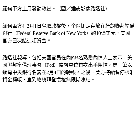
緬甸軍方上月發動政變。（圖／達志影像路透社）
緬甸軍方在2月1日奪取政權後，企圖挪走存放在紐約聯邦準備
銀行（Federal Reserve Bank of New York）約10億美元，美國
官方已凍結這項資金。
路透社報導，包括美國官員在內的3名熟悉內情人士表示，美
國聯邦準備理事會（Fed）監督單位首次出手阻擋，是一筆以
緬甸中央銀行名義在2月4日的轉帳。之後，美方持續暫停核准
資金轉帳，直到總統拜登授權無限期凍結。