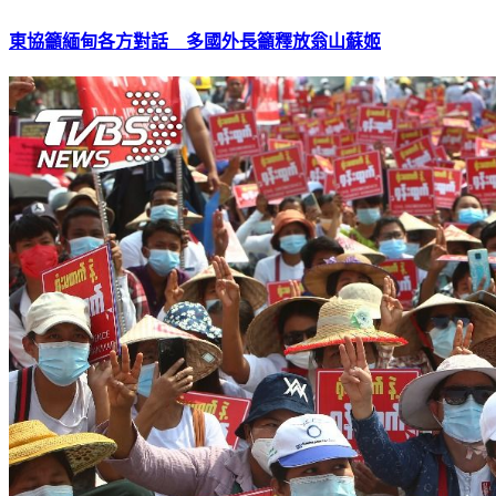
東協籲緬甸各方對話 多國外長籲釋放翁山蘇姬