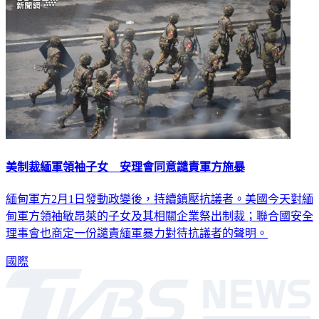
美制裁緬軍領袖子女 安理會同意譴責軍方施暴
緬甸軍方2月1日發動政變後，持續鎮壓抗議者。美國今天對緬
甸軍方領袖敏昂萊的子女及其相關企業祭出制裁；聯合國安全
理事會也商定一份譴責緬軍暴力對待抗議者的聲明。
國際