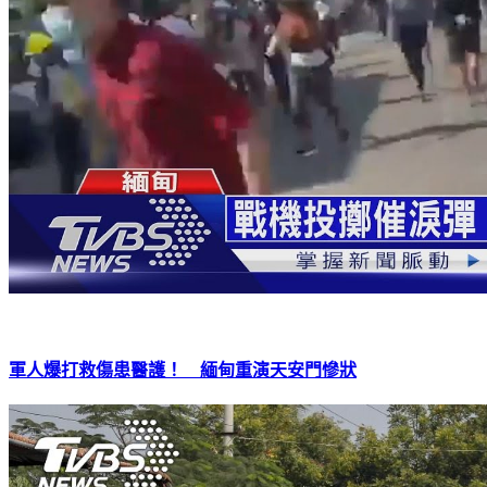
軍人爆打救傷患醫護！ 緬甸重演天安門慘狀