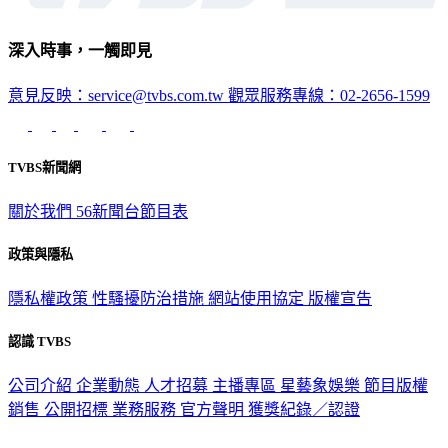
深入時事，一觸即見
意見反映：service@tvbs.com.tw
觀眾服務專線：02-2656-1599
TVBS新聞網
關於我們
56新聞台節目表
政策與隱私
隱私權政策
性騷擾防治措施
網站使用協定
版權宣告
認識 TVBS
公司介紹
企業動態
人才招募
主播專區
星藝象娛樂
節目版權
銷售
公開招標
業務服務
官方聲明
獲獎紀錄／認證