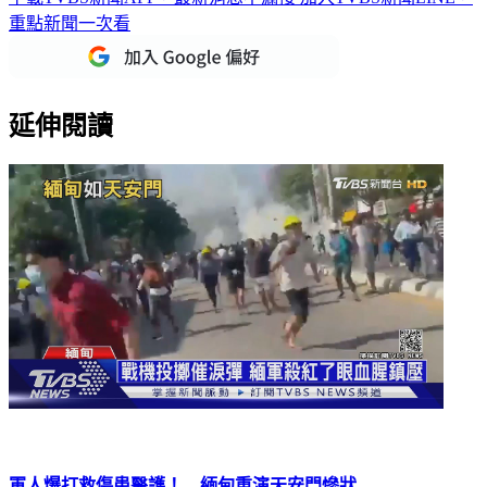
重點新聞一次看
延伸閱讀
軍人爆打救傷患醫護！ 緬甸重演天安門慘狀