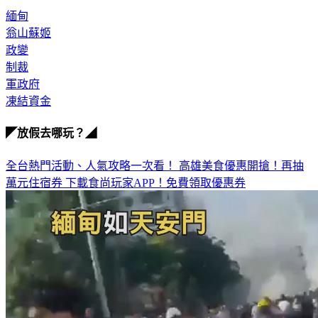
緬甸
翁山蘇姬
政變
制裁
軍政府
凍結資金
◤放假去哪玩？◢
全台熱門活動、人氣攻略一次看！
高雄美食優惠開搶！再抽
萬元住宿券
下載食尚玩家APP！免費領取優惠券