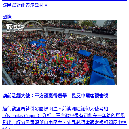
議民眾對此表示歡迎。
國際
澳前駐緬大使：軍方恐贏得選舉 民反中需客觀審視
緬甸動盪局勢引發國際關注。前澳洲駐緬甸大使考柏
（Nicholas Coppel）分析，軍方政黨很有可能在一年後的選舉
勝出；緬甸民眾渴望自由民主，外界必須客觀審視相關反中情