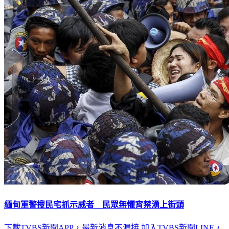
緬甸軍警搜民宅抓示威者 民眾無懼宵禁湧上街頭
下載TVBS新聞APP，最新消息不漏接
加入TVBS新聞LINE，