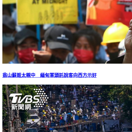
翁山蘇姬太親中 緬甸軍頭託說客向西方示好