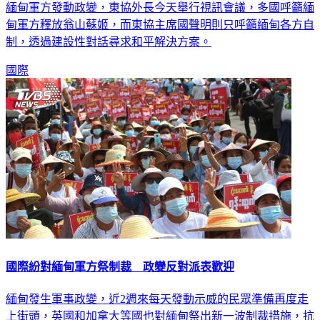
緬甸軍方發動政變，東協外長今天舉行視訊會議，多國呼籲緬
甸軍方釋放翁山蘇姬，而東協主席國聲明則只呼籲緬甸各方自
制，透過建設性對話尋求和平解決方案。
國際
國際紛對緬甸軍方祭制裁 政變反對派表歡迎
緬甸發生軍事政變，近2週來每天發動示威的民眾準備再度走
上街頭，英國和加拿大等國也對緬甸祭出新一波制裁措施，抗