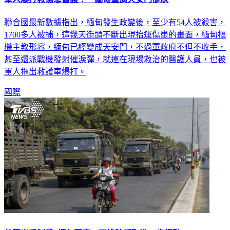
聯合國最新數據指出，緬甸發生政變後，至少有54人被殺害，
1700多人被捕，這幾天街頭不斷出現抬運傷患的畫面，緬甸樞
機主教形容，緬甸已經變成天安門，不過軍政府不但不收手，
甚至還派戰機發射催淚彈，就連在現場救治的醫護人員，也被
軍人拖出救護車爆打。
國際