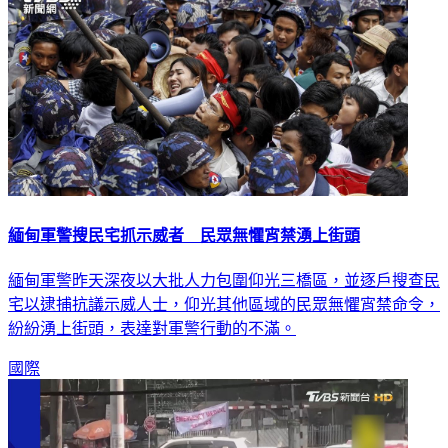
緬甸軍警搜民宅抓示威者 民眾無懼宵禁湧上街頭
緬甸軍警昨天深夜以大批人力包圍仰光三橋區，並逐戶搜查民
宅以逮捕抗議示威人士，仰光其他區域的民眾無懼宵禁命令，
紛紛湧上街頭，表達對軍警行動的不滿。
國際