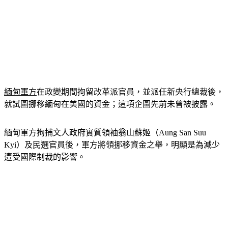
緬甸軍方
在政變期間拘留改革派官員，並派任新央行總裁後，
就試圖挪移緬甸在美國的資金；這項企圖先前未曾被披露。
緬甸軍方拘捕文人政府實質領袖翁山蘇姬（Aung San Suu 
Kyi）及民選官員後，軍方將領挪移資金之舉，明顯是為減少
遭受國際制裁的影響。