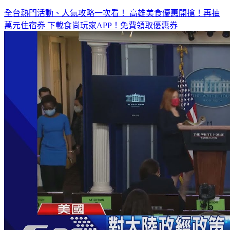
全台熱門活動、人氣攻略一次看！
高雄美食優惠開搶！再抽
萬元住宿券
下載食尚玩家APP！免費領取優惠券