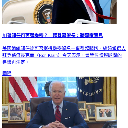
川普卸任可否獲機密？ 拜登幕僚長：聽專家意見
美國總統卸任後可否獲得機密資訊一事引起關切，總統當選人
拜登幕僚長克蘭（Ron Klain）今天表示，會等候情報顧問的
建議再決定。
國際