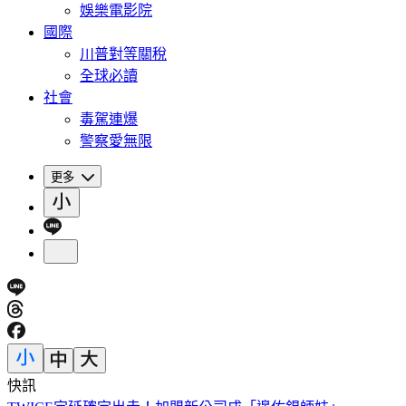
娛樂電影院
國際
川普對等關稅
全球必讀
社會
毒駕連爆
警察愛無限
更多
快訊