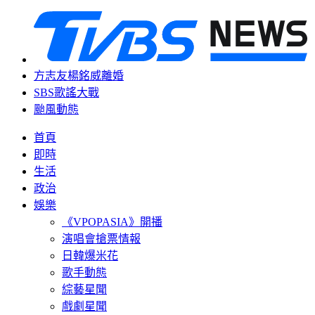
方志友楊銘威離婚
SBS歌謠大戰
颱風動態
首頁
即時
生活
政治
娛樂
《VPOPASIA》開播
演唱會搶票情報
日韓爆米花
歌手動態
綜藝星聞
戲劇星聞