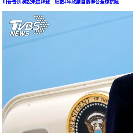
川普告別演說未提拜登 細數4年政績自豪聯合全球抗陸