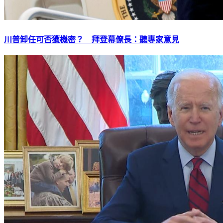
川普卸任可否獲機密？ 拜登幕僚長：聽專家意見