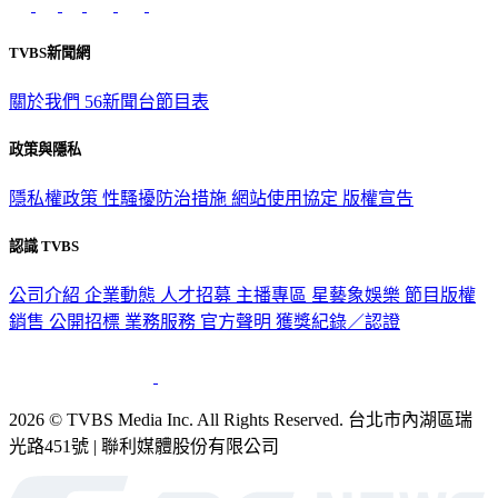
TVBS新聞網
關於我們
56新聞台節目表
政策與隱私
隱私權政策
性騷擾防治措施
網站使用協定
版權宣告
認識 TVBS
公司介紹
企業動態
人才招募
主播專區
星藝象娛樂
節目版權
銷售
公開招標
業務服務
官方聲明
獲獎紀錄／認證
2026 © TVBS Media Inc. All Rights Reserved. 台北市內湖區瑞
光路451號 | 聯利媒體股份有限公司