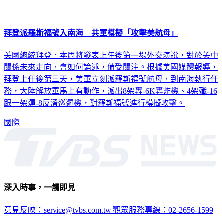
拜登派羅斯福號入南海 共軍模擬「攻擊美航母」
美國總統拜登，本周將發表上任後第一場外交演說，對於美中
關係未來走向，會如何論述，備受關注。根據美國媒體報導，
拜登上任後第三天，美軍立刻派羅斯福號航母，到南海執行任
務，大陸解放軍馬上有動作，派出8架轟-6K轟炸機、4架殲-16
跟一架運-8反潛巡邏機，對羅斯福號進行模擬攻擊。
國際
深入時事，一觸即見
意見反映：service@tvbs.com.tw
觀眾服務專線：02-2656-1599