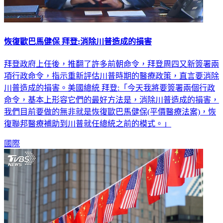
恢復歐巴馬健保 拜登:消除川普造成的損害
拜登政府上任後，推翻了許多前朝命令，拜登周四又新簽署兩
項行政命令，指示重新評估川普時期的醫療政策，直言要消除
川普造成的損害。美國總統 拜登:「今天我將要簽署兩個行政
命令，基本上形容它們的最好方法是，消除川普造成的損害，
我們目前要做的無非就是恢復歐巴馬健保(平價醫療法案)，恢
復聯邦醫療補助到川普就任總統之前的模式。」
國際