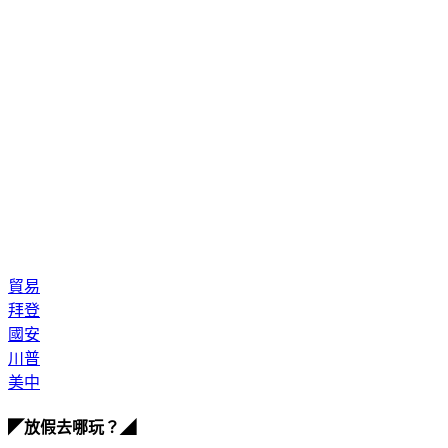
貿易
拜登
國安
川普
美中
◤放假去哪玩？◢