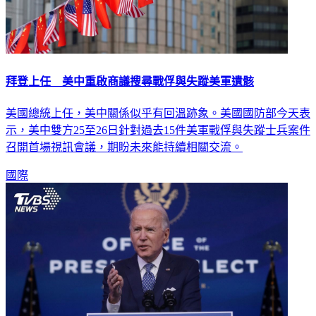
拜登上任 美中重啟商議搜尋戰俘與失蹤美軍遺骸
美國總統上任，美中關係似乎有回溫跡象。美國國防部今天表
示，美中雙方25至26日針對過去15件美軍戰俘與失蹤士兵案件
召開首場視訊會議，期盼未來能持續相關交流。
國際