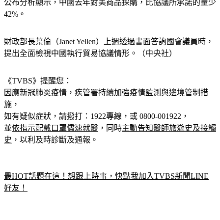
公布分析顯示，中國去年對美商品採購，比協議所承諾的量少
42%。
財政部長葉倫（Janet Yellen）上週透過書面答詢國會議員時，
提出全面檢視中國執行貿易協議情形。（中央社）
《TVBS》提醒您：
因應新冠肺炎疫情，疾管署持續加強疫情監測與邊境管制措
施，
如有疑似症狀，請撥打：1922專線，或 0800-001922，
並
依指示配戴口罩儘速就醫
，同時
主動告知醫師旅遊史及接觸
史
，以利及時診斷及通報。
最HOT話題在這！想跟上時事，快點我加入TVBS新聞LINE
好友！