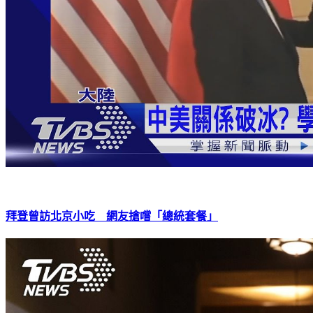
拜登曾訪北京小吃 網友搶嚐「總統套餐」