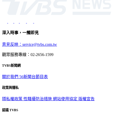
深入時事，一觸即見
意見反映：service@tvbs.com.tw
觀眾服務專線：02-2656-1599
TVBS新聞網
關於我們
56新聞台節目表
政策與隱私
隱私權政策
性騷擾防治措施
網站使用協定
版權宣告
認識 TVBS