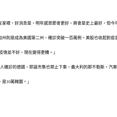
在家裡，好消息是，明年感恩節會更好，將會是史上最好，但今
，加州則是成為美國第二州，確診突破一百萬例。美股也收起對疫
疫情並不好，現在變得更糟。」
萬人確診的德國，耶誕市集也禁止下車，義大利的那不勒斯，汽
是10萬韓圜。」