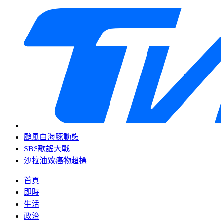
颱風白海豚動態
SBS歌謠大戰
沙拉油致癌物超標
首頁
即時
生活
政治