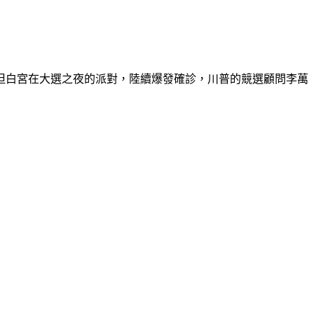
但白宮在大選之夜的派對，陸續爆發確診，川普的競選顧問李萬