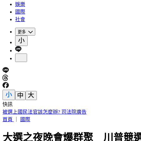
娛樂
國際
社會
更多
快訊
IU無預警召喚前男友 韓網替「她」心疼：很不舒服
首頁
｜
國際
大選之夜晚會爆群聚 川普競