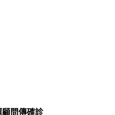
選顧問傳確診