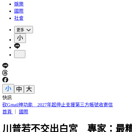
娛樂
國際
社會
更多
快訊
砍Gmail神功能 2027年起停止支援第三方帳號收寄信
首頁
｜
國際
川普若不交出白宮 專家：最