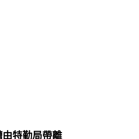
糟由特勤局帶離