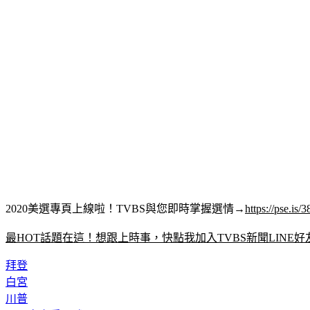
2020美選專頁上線啦！TVBS與您即時掌握選情→
https://pse.is/3
最HOT話題在這！想跟上時事，快點我加入TVBS新聞LINE好
拜登
白宮
川普