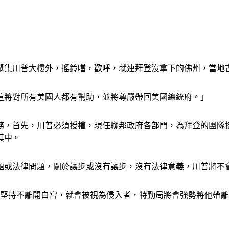
聚集川普大樓外，搖鈴噹，歡呼，就連拜登沒拿下的佛州，當地
這將對所有美國人都有幫助，並將尊嚴帶回美國總統府。」
務，首先，川普必須授權，現任聯邦政府各部門，為拜登的團隊
其中。
或法律問題，關於讓步或沒有讓步，沒有法律意義，川普將不會
他堅持不離開白宮，就會被視為侵入者，特勤局將會強勢將他帶