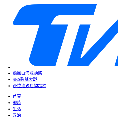
颱風白海豚動態
SBS歌謠大戰
沙拉油致癌物超標
首頁
即時
生活
政治