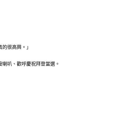
真的很高興。」
按喇叭、歡呼慶祝拜登當選。