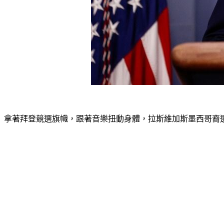
拿著拜登競選旗幟，跟著音樂扭動身體，拉斯維加斯墨西哥裔