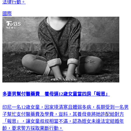
法律行動。
國際
多妻男幫付醫藥費 養母逼12歲女童當四房「報恩」
印尼一名12歲女童，因家境清寒且體弱多病，長期受到一名男
子幫忙支付醫藥費及學費，豈料，其養母竟將她許配給對方
「報恩」，讓女童叔叔相當不滿，認為姪女未達法定結婚年
齡，要求警方採取果斷行動。