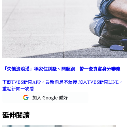
「失憶流浪漢」稱家住別墅、開超跑 警一查真實身分嚇傻
下載TVBS新聞APP，最新消息不漏接
加入TVBS新聞LINE，
重點新聞一次看
延伸閱讀