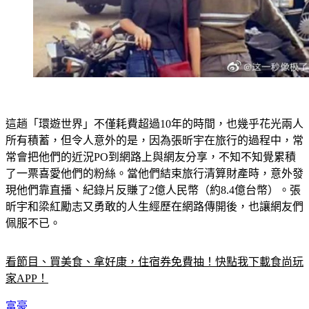
這趟「環遊世界」不僅耗費超過10年的時間，也幾乎花光兩人
所有積蓄，但令人意外的是，因為張昕宇在旅行的過程中，常
常會把他們的近況PO到網路上與網友分享，不知不知覺累積
了一票喜愛他們的粉絲。當他們結束旅行清算財產時，意外發
現他們靠直播、紀錄片反賺了2億人民幣（約8.4億台幣）。張
昕宇和梁紅勵志又勇敢的人生經歷在網路傳開後，也讓網友們
佩服不已。
看節目、買美食、拿好康，住宿券免費抽！快點我下載食尚玩
家APP！
富豪