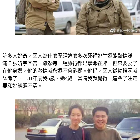
許多人好奇，兩人為什麼歷經這麼多次死裡逃生還能熱情滿
滿？張昕宇回答，雖然每一場旅行都是拿命在賭，但只要妻子
在他身邊，他的激情就永遠不會消褪。他稱，兩人從幼稚園就
認識了，「31年前我6歲、她4歲，當時我就覺得，這輩子注定
要和她糾纏不清。」