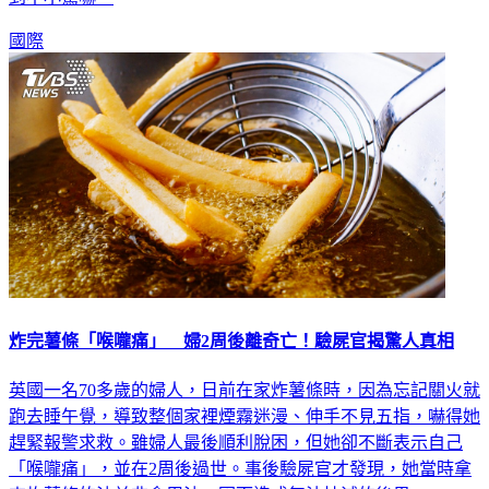
國際
炸完薯條「喉嚨痛」 婦2周後離奇亡！驗屍官揭驚人真相
英國一名70多歲的婦人，日前在家炸薯條時，因為忘記關火就
跑去睡午覺，導致整個家裡煙霧迷漫、伸手不見五指，嚇得她
趕緊報警求救。雖婦人最後順利脫困，但她卻不斷表示自己
「喉嚨痛」，並在2周後過世。事後驗屍官才發現，她當時拿