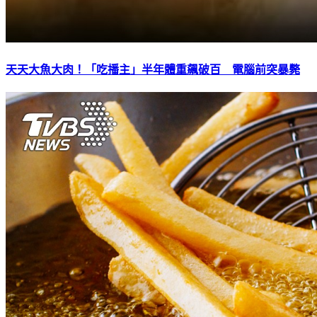
天天大魚大肉！「吃播主」半年體重飆破百 電腦前突暴斃