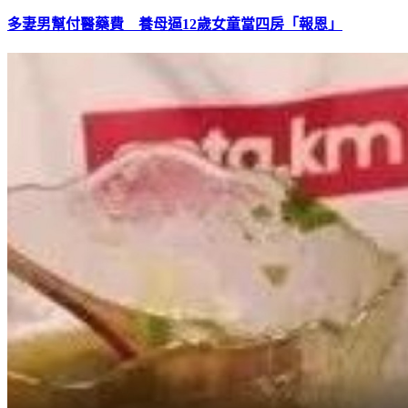
多妻男幫付醫藥費 養母逼12歲女童當四房「報恩」