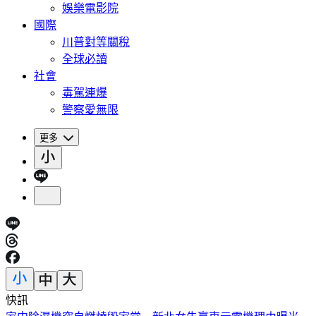
娛樂電影院
國際
川普對等關稅
全球必讀
社會
毒駕連爆
警察愛無限
更多
快訊