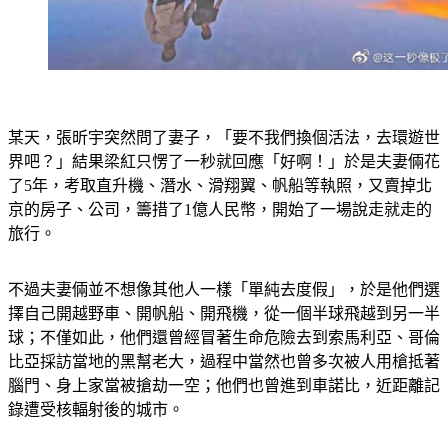
某天，張昕宇突然問了妻子，「要不我們換個活法，去環遊世
界吧？」結果梁紅只愣了一秒就回應「好啊！」於是夫妻倆花
了5年，考取直升機、潛水、滑翔翼、帆船等執照，又賣掉北
京的房子、公司，籌措了1億人民幣，開始了一場說走就走的
旅行。
不過夫妻倆並不想像其他人一樣「單純去度假」，於是他們選
擇自己開越野車、開帆船、開飛機，從一個半球飛越到另一半
球；不僅如此，他們還曾經冒著生命危險去到索馬利亞、哥倫
比亞採訪當地的黑幫老大，過程中當然也曾多次被人用槍抵著
腦門、身上家當被搶劫一空；他們也曾進到車諾比，近距離記
錄遭受核輻射後的城市。