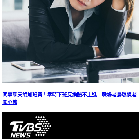
同事聊天領加班費！準時下班反挨酸不上進 職場老鳥曝慣老
闆心態