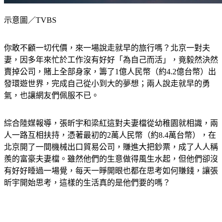
示意圖／TVBS
你敢不顧一切代價，來一場說走就早的旅行嗎？北京一對夫
妻，因多年來忙於工作沒有好好「為自己而活」，竟毅然決然
賣掉公司，賭上全部身家，籌了1億人民幣（約4.2億台幣）出
發環遊世界，完成自己從小到大的夢想；兩人說走就早的勇
氣，也讓網友們佩服不已。
綜合陸媒報導，張昕宇和梁紅這對夫妻檔從幼稚園就相識，兩
人一路互相扶持，憑著最初的2萬人民幣（約8.4萬台幣），在
北京開了一間機械出口貿易公司，賺進大把鈔票，成了人人稱
羨的富豪夫妻檔。雖然他們的生意做得風生水起，但他們卻沒
有好好睡過一場覺，每天一睜開眼也都在思考如何賺錢，讓張
昕宇開始思考，這樣的生活真的是他們要的嗎？