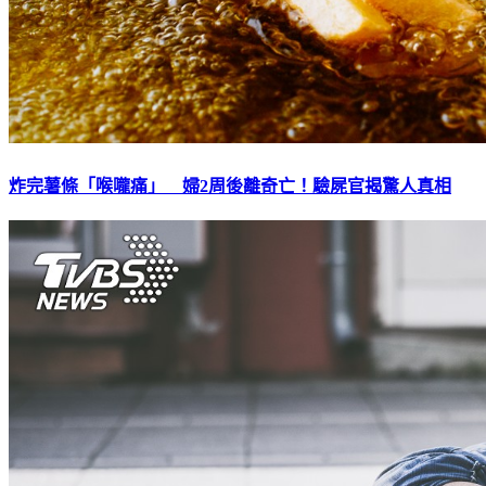
炸完薯條「喉嚨痛」 婦2周後離奇亡！驗屍官揭驚人真相