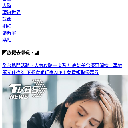
大陸
環遊世界
玩命
網紅
張昕宇
梁紅
◤放假去哪玩？◢
全台熱門活動、人氣攻略一次看！
高雄美食優惠開搶！再抽
萬元住宿券
下載食尚玩家APP！免費領取優惠券