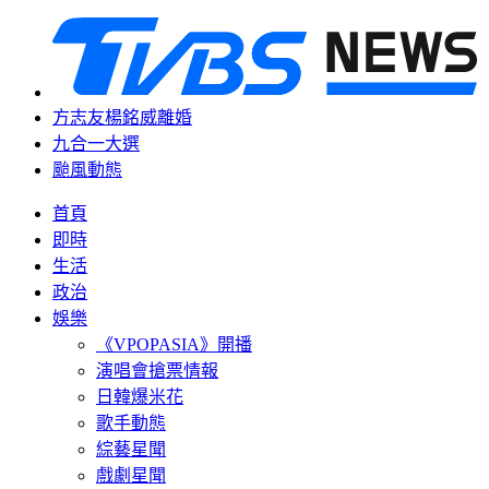
方志友楊銘威離婚
九合一大選
颱風動態
首頁
即時
生活
政治
娛樂
《VPOPASIA》開播
演唱會搶票情報
日韓爆米花
歌手動態
綜藝星聞
戲劇星聞