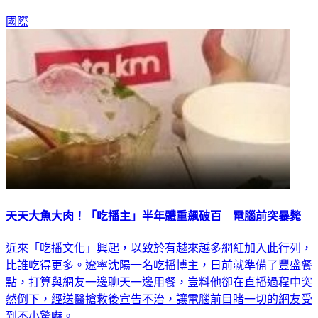
國際
天天大魚大肉！「吃播主」半年體重飆破百 電腦前突暴斃
近來「吃播文化」興起，以致於有越來越多網紅加入此行列，
比誰吃得更多。遼寧沈陽一名吃播博主，日前就準備了豐盛餐
點，打算與網友一邊聊天一邊用餐，豈料他卻在直播過程中突
然倒下，經送醫搶救後宣告不治，讓電腦前目睹一切的網友受
到不小驚嚇。