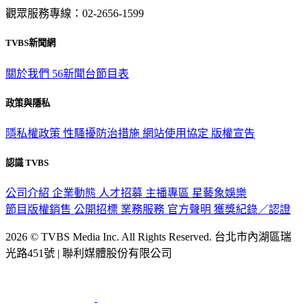
觀眾服務專線：02-2656-1599
TVBS新聞網
關於我們
56新聞台節目表
政策與隱私
隱私權政策
性騷擾防治措施
網站使用協定
版權宣告
認識 TVBS
公司介紹
企業動態
人才招募
主播專區
星藝象娛樂
節目版權銷售
公開招標
業務服務
官方聲明
獲獎紀錄／認證
2026 © TVBS Media Inc. All Rights Reserved. 台北市內湖區瑞
光路451號 | 聯利媒體股份有限公司