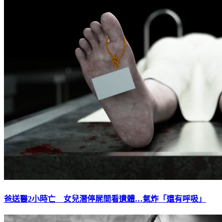
爸送醫2小時亡 女兒潛停屍間看遺體…氣炸「還有呼吸」