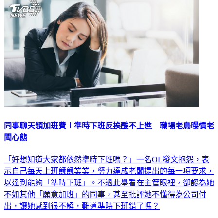
同事聊天領加班費！準時下班反挨酸不上進 職場老鳥曝慣老
闆心態
「好想知道大家都依然準時下班嗎？」一名OL發文抱怨，表
示自己每天上班競競業業，努力達成老闆提出的每一項要求，
以達到能夠「準時下班」。不過此舉看在主管眼裡，卻認為她
不如其他「願意加班」的同事，甚至批評她不懂得為公司付
出，讓她感到很不解，難道準時下班錯了嗎？