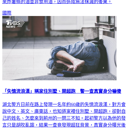
來炸薯條的油並非食用油，因而造成無法抹滅的後果。
國際
「失憶流浪漢」稱家住別墅、開超跑 警一查真實身分嚇傻
湖北警方日前在路上發現一名年約60歲的失憶流浪漢，對方會
說中文、英文、廣東話，也知道家裡住別墅、開超跑，卻對自
己的姓名、怎麼來到荊州的一問三不知。起初警方以為他的發
言只是胡吹亂謅，結果一查竟發現超狂背景，真實身分曝光後