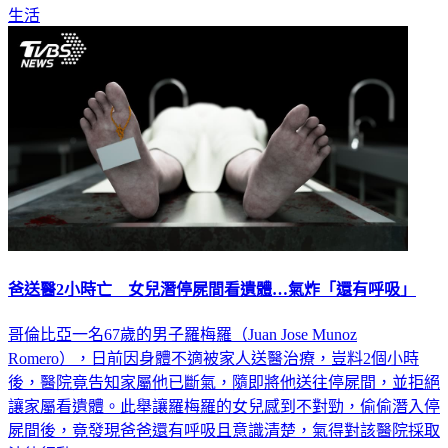
生活
爸送醫2小時亡 女兒潛停屍間看遺體…氣炸「還有呼吸」
哥倫比亞一名67歲的男子羅梅羅（Juan Jose Munoz
Romero），日前因身體不適被家人送醫治療，豈料2個小時
後，醫院竟告知家屬他已斷氣，隨即將他送往停屍間，並拒絕
讓家屬看遺體。此舉讓羅梅羅的女兒感到不對勁，偷偷潛入停
屍間後，竟發現爸爸還有呼吸且意識清楚，氣得對該醫院採取