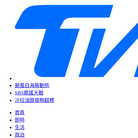
颱風白海豚動態
SBS歌謠大戰
沙拉油致癌物超標
首頁
即時
生活
政治