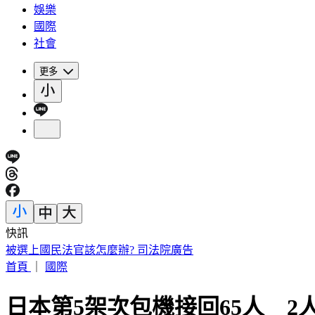
娛樂
國際
社會
更多
快訊
獨／病人自稱請假回家拿東西 竟「吊點滴騎車」上路 院方
首頁
｜
國際
日本第5架次包機接回65人 2