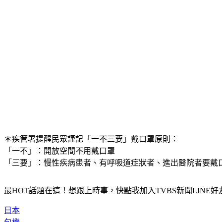
＊疾管署提醒民眾謹記
「一不三要」
戴口罩原則：
「一不」：開放空間不用戴口罩
「三要」：慢性疾病患者、有呼吸道症狀者、進出醫院者要戴
最HOT話題在這！想跟上時事，快點我加入TVBS新聞LINE好
日本