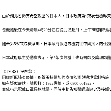
由於湖北省仍有希望返國的日本人，日本政府第5架次包機昨天
包機隨後在今天清晨4時20分左右從武漢起飛，上午7時前降落
隨著第5架次包機落地，日本政府派遣包機前往中國接人的任
日本政府厚生勞動省表示，第5架次包機上也有醫師及護理師
《TVBS》提醒您：
因應新冠肺炎疫情，疾管署持續加強疫情監測與邊境管制措施
如有疑似症狀，請撥打：1922專線，或 0800-001922，
並
依指示配戴口罩儘速就醫
，同時
主動告知醫師旅遊史及接觸