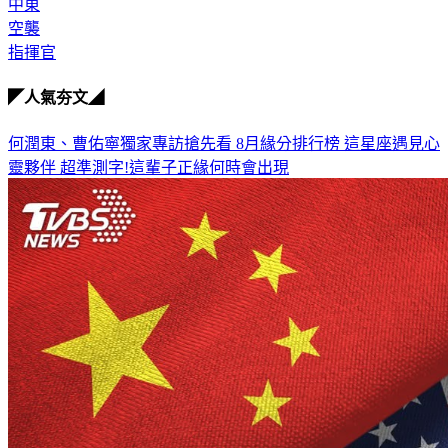
卡達
中東
空襲
指揮官
◤人氣夯文◢
何潤東、曹佑寧獨家專訪搶先看
8月緣分排行榜 這星座遇見心
靈夥伴
超準測字!這輩子正緣何時會出現