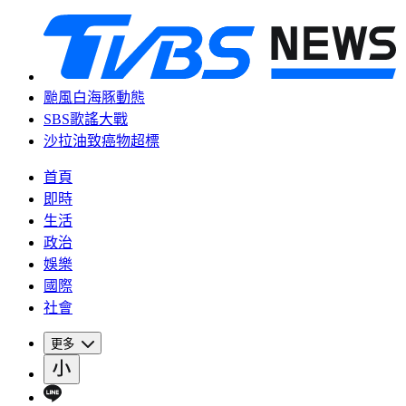
颱風白海豚動態
SBS歌謠大戰
沙拉油致癌物超標
首頁
即時
生活
政治
娛樂
國際
社會
更多