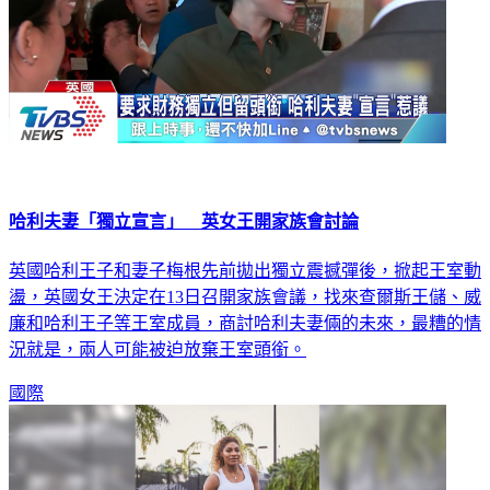
哈利夫妻「獨立宣言」 英女王開家族會討論
英國哈利王子和妻子梅根先前拋出獨立震撼彈後，掀起王室動
盪，英國女王決定在13日召開家族會議，找來查爾斯王儲、威
廉和哈利王子等王室成員，商討哈利夫妻倆的未來，最糟的情
況就是，兩人可能被迫放棄王室頭銜。
國際