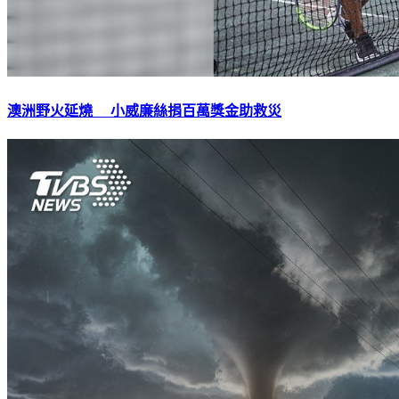
澳洲野火延燒 小威廉絲捐百萬獎金助救災