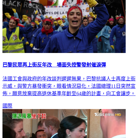
巴黎民眾再上街反年改 場面失控警發射催淚彈
法國工會與政府的年改談判遲遲無果，巴黎抗議人士再度上街
示威，與警方暴發衝突，眼看情況惡化，法國總理11日突然宣
佈，願意放棄提高退休基準年齡至64歲的計畫，向工會讓步。
國際