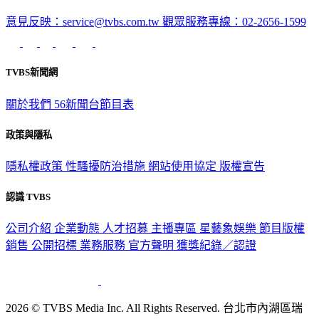
深入時事，一觸即見
意見反映：service@tvbs.com.tw
觀眾服務專線：02-2656-1599
TVBS新聞網
關於我們
56新聞台節目表
政策與隱私
隱私權政策
性騷擾防治措施
網站使用協定
版權宣告
認識 TVBS
公司介紹
企業動態
人才招募
主播專區
星藝象娛樂
節目版權
銷售
公開招標
業務服務
官方聲明
獲獎紀錄／認證