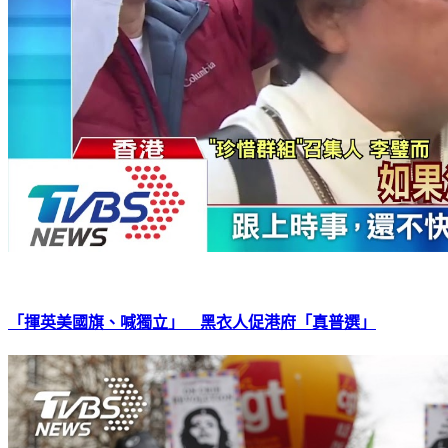
「揮英美國旗、喊獨立」 黑衣人促港府「真普選」