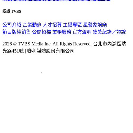
隱私權政策
性騷擾防治措施
網站使用協定
版權宣告
認識 TVBS
公司介紹
企業動態
人才招募
主播專區
星藝象娛樂
節目版權銷售
公開招標
業務服務
官方聲明
獲獎紀錄／認證
2026 © TVBS Media Inc. All Rights Reserved. 台北市內湖區瑞
光路451號 | 聯利媒體股份有限公司