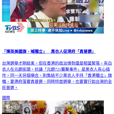
「揮英美國旗、喊獨立」 黑衣人促港府「真普選」
台灣選舉才剛結束，但在香港的政治情勢還是相當緊張，有白
衣人在元朗街頭，抗議「元朗721襲擊事件」是黑衣人有心操
作。同一天另個場合，則集結不少黑衣人手持「香港獨立」旗
幟，要港府落實真普選，同時特首選舉，也要實行如台灣的全
民普選。
國際