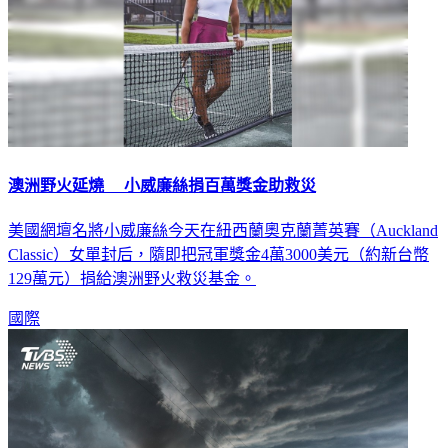
澳洲野火延燒 小威廉絲捐百萬獎金助救災
美國網壇名將小威廉絲今天在紐西蘭奧克蘭菁英賽（Auckland
Classic）女單封后，隨即把冠軍獎金4萬3000美元（約新台幣
129萬元）捐給澳洲野火救災基金。
國際