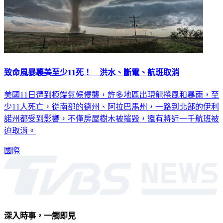
致命風暴襲美至少11死！ 洪水、斷電、航班取消
美國11日遭到極端氣候侵襲，許多地區出現龍捲風和暴雨，至
少11人死亡，從南部的德州、阿拉巴馬州，一路到北部的伊利
諾州都受到影響，不僅房屋樹木被摧毀，還有將近一千航班被
迫取消。
國際