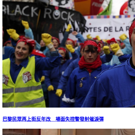
巴黎民眾再上街反年改 場面失控警發射催淚彈