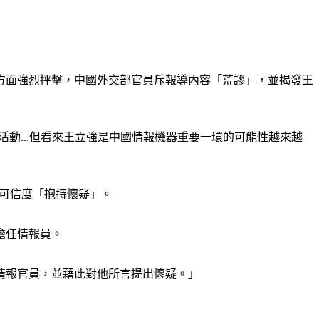
方面強烈抨擊，中國外交部官員斥報導內容「荒謬」，並揭發王
外間諜活動...但看來王立強是中國情報機器重要一環的可能性越來越
他的可信度「抱持懷疑」。
擔任情報員。
情報官員，並藉此對他所言提出懷疑。」