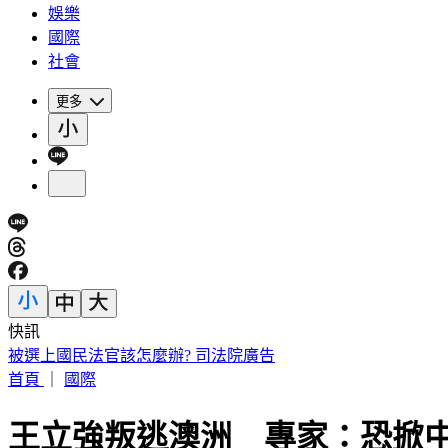
娛樂
國際
社會
更多
快訊
賠償承諾全跳票 割頸案楊爸淚怒轟加害者：做樣子給法官看
首頁
｜
國際
王立強叛逃澳洲 專家：恐掀