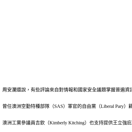
周安瀾還說，有些評論來自對情報和國家安全議題掌握普遍資
曾任澳洲空勤特種部隊（SAS）軍官的自由黨（Liberal Par
澳洲工黨參議員吉欽（Kimberly Kitching）也支持提供王立