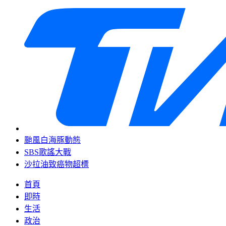
颱風白海豚動態
SBS歌謠大戰
沙拉油致癌物超標
首頁
即時
生活
政治