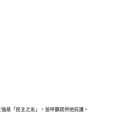
e）稱王立強是「民主之友」，並呼籲提供他庇護。