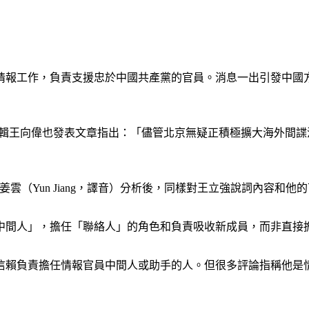
情報工作，負責支援忠於中國共產黨的官員。消息一出引發中國
Post）前總編輯王向偉也發表文章指出：「儘管北京無疑正積極擴大海
超和姜雲（Yun Jiang，譯音）分析後，同樣對王立強說詞內容和
中間人」，擔任「聯絡人」的角色和負責吸收新成員，而非直接
信賴負責擔任情報官員中間人或助手的人。但很多評論指稱他是