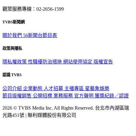
觀眾服務專線：02-2656-1599
TVBS新聞網
關於我們
56新聞台節目表
政策與隱私
隱私權政策
性騷擾防治措施
網站使用協定
版權宣告
認識 TVBS
公司介紹
企業動態
人才招募
主播專區
星藝象娛樂
節目版權銷售
公開招標
業務服務
官方聲明
獲獎紀錄／認證
2026 © TVBS Media Inc. All Rights Reserved. 台北市內湖區瑞
光路451號 | 聯利媒體股份有限公司