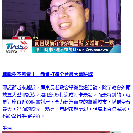
耶誕樹不夠看！ 教會打造全台最大薑餅城
耶誕節越來越近，屏東長老教會舉辦點燈活動，除了教會外頭
放置大型耶誕樹，還把迴廊打造成打卡景點，而最特別的，就
是這座由近80個薑餅屋，合力建造而成的薑餅城市，堪稱全台
最大，裡面的燈光一點亮，看起來超夢幻，現場上百位民眾，
紛紛拿出手機猛拍。
生活