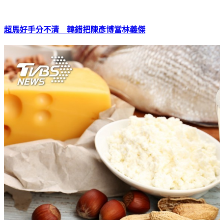
超馬好手分不清 韓錯把陳彥博當林義傑