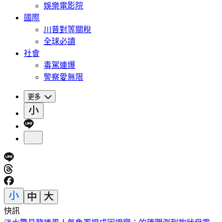
娛樂電影院
國際
川普對等關稅
全球必讀
社會
毒駕連爆
警察愛無限
更多
快訊