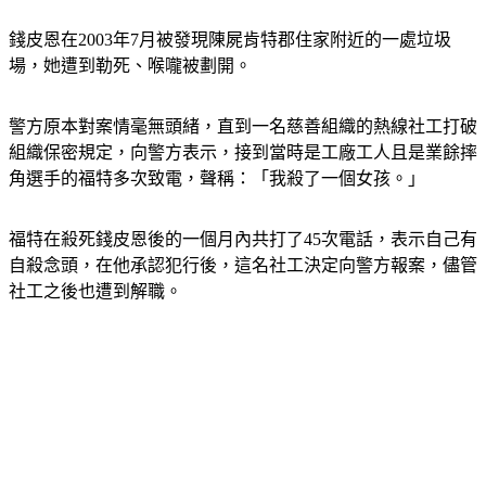
錢皮恩在2003年7月被發現陳屍肯特郡住家附近的一處垃圾
場，她遭到勒死、喉嚨被劃開。
警方原本對案情毫無頭緒，直到一名慈善組織的熱線社工打破
組織保密規定，向警方表示，接到當時是工廠工人且是業餘摔
角選手的福特多次致電，聲稱：「我殺了一個女孩。」
福特在殺死錢皮恩後的一個月內共打了45次電話，表示自己有
自殺念頭，在他承認犯行後，這名社工決定向警方報案，儘管
社工之後也遭到解職。