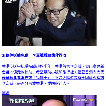
無條件送錢免還 李嘉誠撒39億救經濟
香港反送中抗爭持續超過半年，香港首富李嘉誠，發出高達新
台幣39億元的補助，希望幫助小販和旅行社。儘管香港人大代
表吳秋北罵李嘉誠「蟑螂王」，不過大陸還是有全國政委稱讚
李嘉誠，是百分百愛香港、愛國家的人。
國際