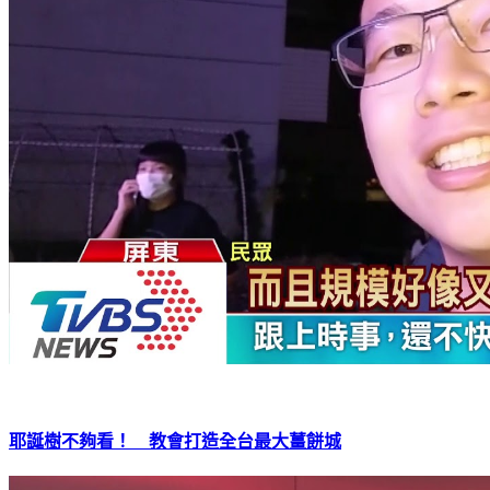
耶誕樹不夠看！ 教會打造全台最大薑餅城