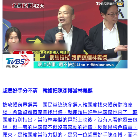
超馬好手分不清 韓錯把陳彥博當林義傑
搶攻體育界選票！國民黨總統參選人韓國瑜找來體育健將座
談，希望幫體育產業找出路，就連超馬好手林義傑也來了！韓
國瑜特別指出，當時林義傑的電影上映後，沒有人看他還去包
場，但一旁的林義傑不但沒有感動的神情，反倒是臉色鐵青，
原來，是韓國瑜當時力挺的，是另一位超馬好手陳彥博，而不