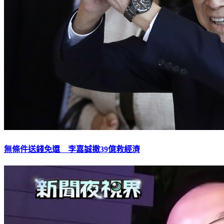
無條件送錢免還 李嘉誠撒39億救經濟