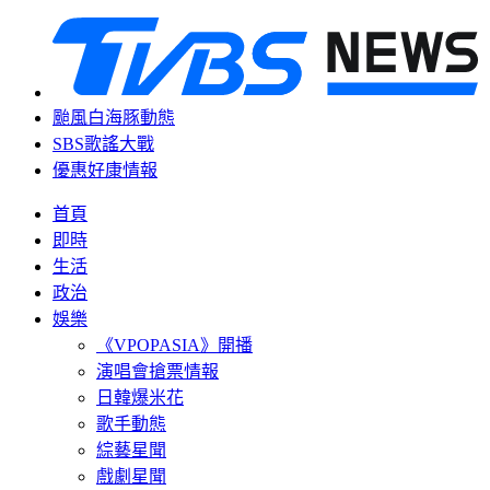
颱風白海豚動態
SBS歌謠大戰
優惠好康情報
首頁
即時
生活
政治
娛樂
《VPOPASIA》開播
演唱會搶票情報
日韓爆米花
歌手動態
綜藝星聞
戲劇星聞