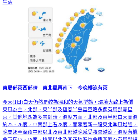
生活
東局部雨西部晴 東北風再南下 今晚轉涼有雨
今天(1日)白天仍然是較為溫和的天氣型態，環境大致上為偏
東風為主，北部、東半部及恆春半島雲量略多偶有局部零星
雨，其他地區為多雲到晴，溫度方面，北部及東半部白天高溫
約25、26度，中南部上看28度，而隨著新一股東北季風增強，
晚間起至深夜中部以北及東北部越晚感受將會越涼，溫度有機
會下探17、18度，桃園以北及宜花地區也會逐漸轉為有局部短