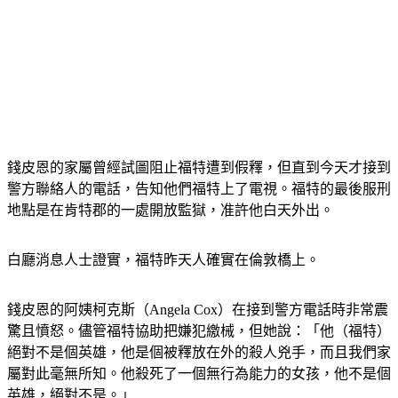
錢皮恩的家屬曾經試圖阻止福特遭到假釋，但直到今天才接到
警方聯絡人的電話，告知他們福特上了電視。福特的最後服刑
地點是在肯特郡的一處開放監獄，准許他白天外出。
白廳消息人士證實，福特昨天人確實在倫敦橋上。
錢皮恩的阿姨柯克斯（Angela Cox）在接到警方電話時非常震
驚且憤怒。儘管福特協助把嫌犯繳械，但她說：「他（福特）
絕對不是個英雄，他是個被釋放在外的殺人兇手，而且我們家
屬對此毫無所知。他殺死了一個無行為能力的女孩，他不是個
英雄，絕對不是。」