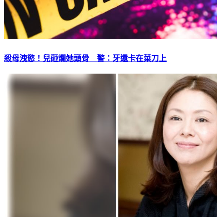
殺母洩慾！兒砸爛她頭骨 警：牙還卡在菜刀上