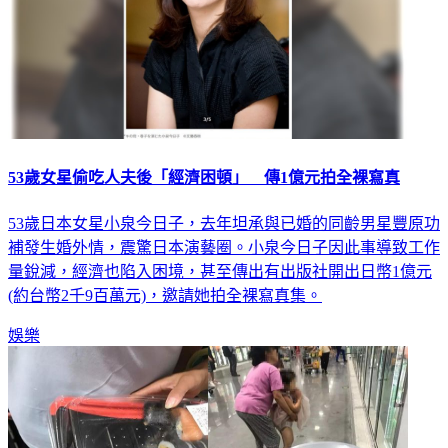
53歲女星偷吃人夫後「經濟困頓」 傳1億元拍全裸寫真
53歲日本女星小泉今日子，去年坦承與已婚的同齡男星豐原功
補發生婚外情，震驚日本演藝圈。小泉今日子因此事導致工作
量銳減，經濟也陷入困境，甚至傳出有出版社開出日幣1億元
(約台幣2千9百萬元)，邀請她拍全裸寫真集。
娛樂