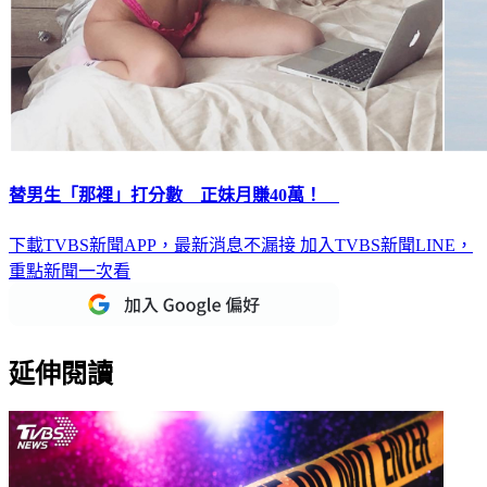
替男生「那裡」打分數 正妹月賺40萬！
下載TVBS新聞APP，最新消息不漏接
加入TVBS新聞LINE，
重點新聞一次看
延伸閱讀