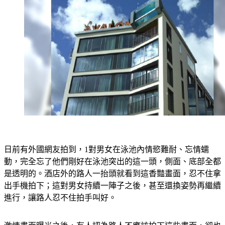
日前有外國網友拍到，1對男女在泳池內情慾難耐、忘情蠕
動，完全忘了他們剛好在泳池突出的這一頭，側面、底部全都
是透明的。酒店外的路人一抬頭就看到這香豔畫面，忍不住拿
出手機拍下；這對男女持續一陣子之後，甚至還換姿勢再繼續
進行，讓路人忍不住拍手叫好。
激情畫面曝光之後，有人認為路人不應該拍下這些畫面，卻也