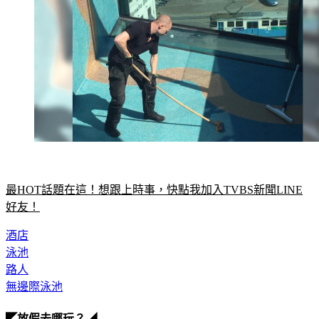
最HOT話題在這！想跟上時事，快點我加入TVBS新聞LINE
好友！
酒店
泳池
路人
無邊際泳池
◤放假去哪玩？◢