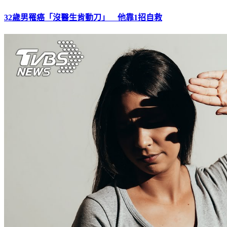
32歲男罹癌「沒醫生肯動刀」 他靠1招自救