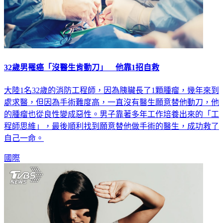
32歲男罹癌「沒醫生肯動刀」 他靠1招自救
大陸1名32歲的消防工程師，因為胰臟長了1顆腫瘤，幾年來到
處求醫，但因為手術難度高，一直沒有醫生願意替他動刀，他
的腫瘤也從良性變成惡性。男子靠著多年工作培養出來的「工
程師思維」，最後順利找到願意替他做手術的醫生，成功救了
自己一命。
國際