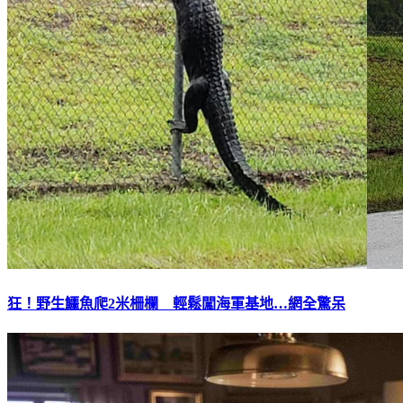
狂！野生鱷魚爬2米柵欄 輕鬆闖海軍基地…網全驚呆