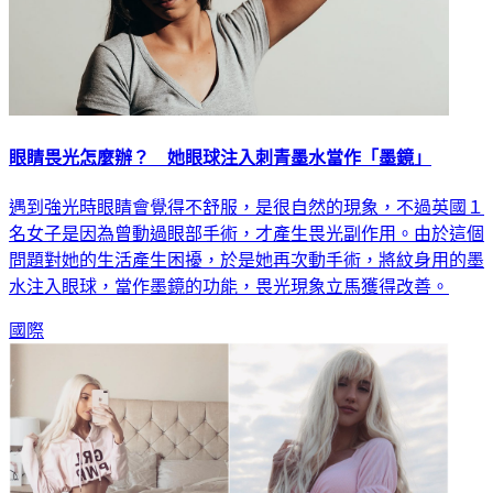
眼睛畏光怎麼辦？ 她眼球注入刺青墨水當作「墨鏡」
遇到強光時眼睛會覺得不舒服，是很自然的現象，不過英國１
名女子是因為曾動過眼部手術，才產生畏光副作用。由於這個
問題對她的生活產生困擾，於是她再次動手術，將紋身用的墨
水注入眼球，當作墨鏡的功能，畏光現象立馬獲得改善。
國際