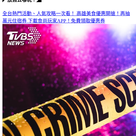
全台熱門活動、人氣攻略一次看！
高雄美食優惠開搶！再抽
萬元住宿券
下載食尚玩家APP！免費領取優惠券