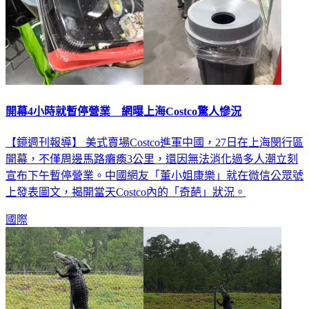
開幕4小時就暫停營業 網曝上海Costco驚人慘況
【鏡週刊報導】 美式賣場Costco進軍中國，27日在上海閔行區
開幕，不僅周邊馬路癱瘓3公里，還因無法消化過多人潮立刻
宣布下午暫停營業。中國網友「董小姐康樂」就在微信公眾號
上發表圖文，揭開當天Costco內的「奇葩」狀況。
國際