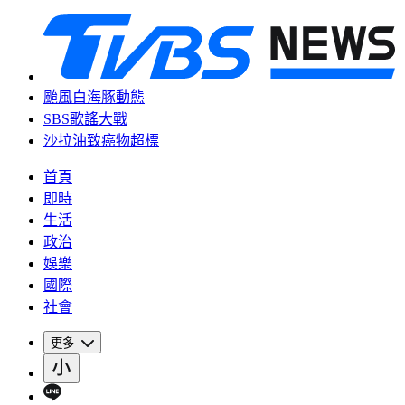
颱風白海豚動態
SBS歌謠大戰
沙拉油致癌物超標
首頁
即時
生活
政治
娛樂
國際
社會
更多