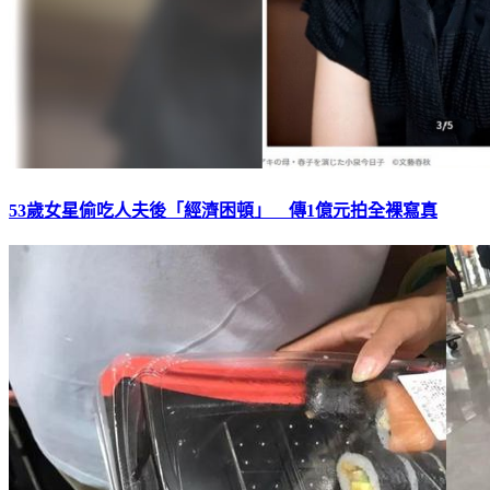
53歲女星偷吃人夫後「經濟困頓」 傳1億元拍全裸寫真