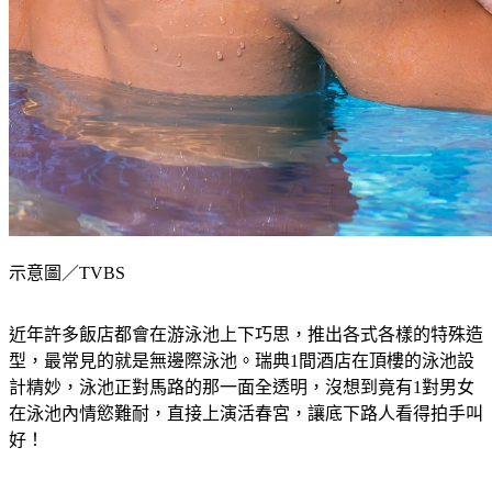
示意圖／TVBS
近年許多飯店都會在游泳池上下巧思，推出各式各樣的特殊造
型，最常見的就是無邊際泳池。瑞典1間酒店在頂樓的泳池設
計精妙，泳池正對馬路的那一面全透明，沒想到竟有1對男女
在泳池內情慾難耐，直接上演活春宮，讓底下路人看得拍手叫
好！
綜合外媒報導，瑞典哥特堡(Gothenburg)的阿瓦隆酒店(Avalon 