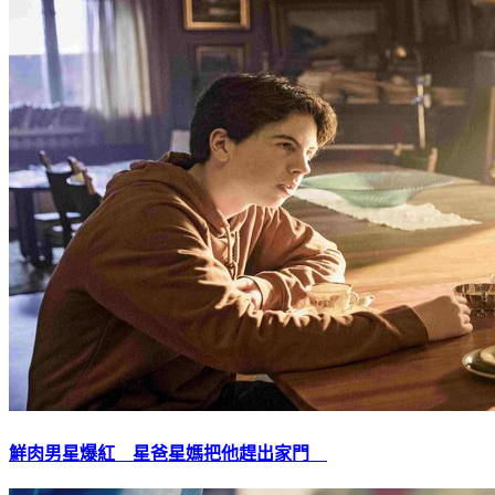
鮮肉男星爆紅 星爸星媽把他趕出家門