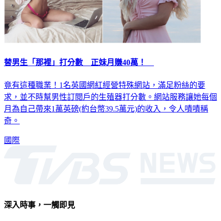
替男生「那裡」打分數 正妹月賺40萬！
竟有這種職業！1名英國網紅經營特殊網站，滿足粉絲的要
求，並不時幫男性訂閱戶的生殖器打分數。網站服務讓她每個
月為自己帶來1萬英磅(約台幣39.5萬元)的收入，令人嘖嘖稱
奇。
國際
深入時事，一觸即見
意見反映：service@tvbs.com.tw
觀眾服務專線：02-2656-1599