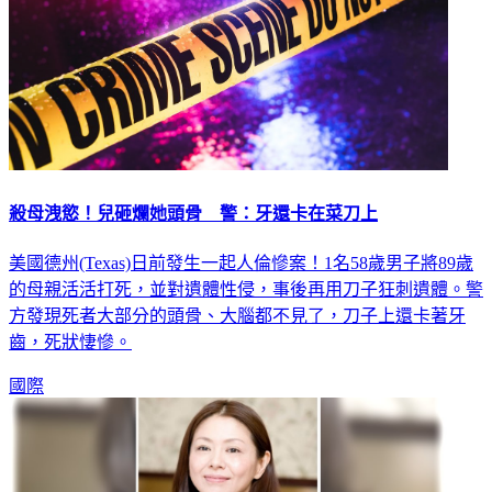
殺母洩慾！兒砸爛她頭骨 警：牙還卡在菜刀上
美國德州(Texas)日前發生一起人倫慘案！1名58歲男子將89歲
的母親活活打死，並對遺體性侵，事後再用刀子狂刺遺體。警
方發現死者大部分的頭骨、大腦都不見了，刀子上還卡著牙
齒，死狀悽慘。
國際