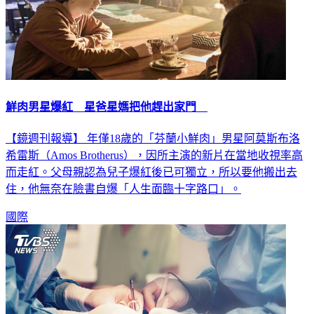
鮮肉男星爆紅 星爸星媽把他趕出家門
【鏡週刊報導】 年僅18歲的「芬蘭小鮮肉」男星阿莫斯布洛
希雷斯（Amos Brotherus），因所主演的新片在當地收視率高
而走紅。父母親認為兒子爆紅後已可獨立，所以要他搬出去
住，他無奈在臉書自爆「人生面臨十字路口」。
國際