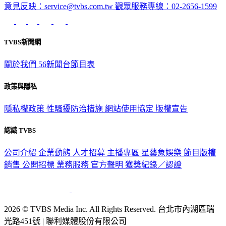
TVBS新聞網
關於我們
56新聞台節目表
政策與隱私
隱私權政策
性騷擾防治措施
網站使用協定
版權宣告
認識 TVBS
公司介紹
企業動態
人才招募
主播專區
星藝象娛樂
節目版權
銷售
公開招標
業務服務
官方聲明
獲獎紀錄／認證
2026 © TVBS Media Inc. All Rights Reserved. 台北市內湖區瑞
光路451號 | 聯利媒體股份有限公司