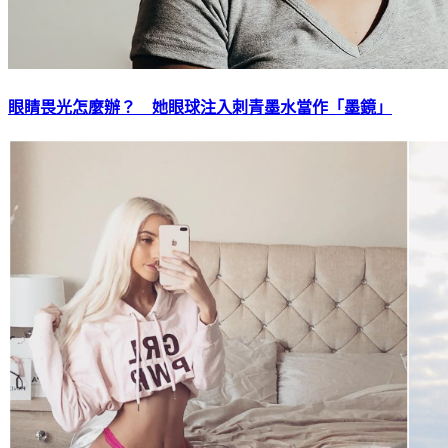
眼睛畏光怎麼辦？ 她眼球注入刺青墨水當作「墨鏡」