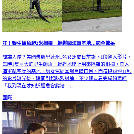
狂！野生鱷魚爬2米柵欄 輕鬆闖海軍基地…網全驚呆
間諜入侵？美國佛羅里達州1名女駕駛日前錄下1段驚人影片，
當時1隻巨大的野生鱷魚，輕鬆地爬上用來隔離的柵欄，闖入
海軍航空兵的基地，讓女駕駛當場目瞪口呆。而這段短短11秒
的影片曝光後，瞬間引起熱烈討論，不少網友看完紛紛驚呼
「我到現在才知道鱷魚會爬牆！」
國際