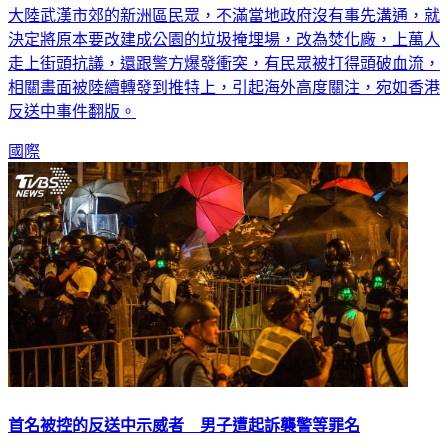
大陸武漢市郊的新洲區民眾，不滿當地政府沒有事先溝通，就
決定將原本要改建成公園的垃圾掩埋場，改為焚化廠，上萬人
走上街頭抗議，還跟警方爆發衝突，有民眾被打得頭破血流，
相關畫面被陸續轉發到推特上，引起海外高度關注，宛如香港
反送中事件翻版。
國際