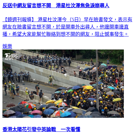
反送中網友留言想不開 港星杜汶澤焦急淚崩尋人
【鏡週刊報導】 港星杜汶澤今（5日）早在臉書發文，表示有
網友在臉書留言想不開，於是開車外出尋人，他邊開車邊直
播，希望大家能幫忙聯絡到想不開的網友，阻止憾事發生。
娛樂