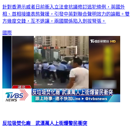
香港太陽花引發中英論戰 一次看懂
針對香港示威者日前衝入立法會抗議修訂逃犯條例，英國外
相、首相接連表態聲援，引發中英對聯合聲明效力的論戰。雙
方幾度交鋒，互不退讓，兩國關係陷入劍拔弩張。
國際
反垃圾焚化廠 武漢萬人上街爆警民衝突