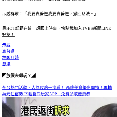
選在九龍區舉行大遊行，要大聲喊出人民心聲。
示威群眾：「我要真普選我要真普選，撤回惡法。」
最HOT話題在這！想跟上時事，快點我加入TVBS新聞LINE
好友！
示威
真普選
林鄭月娥
惡法
◤放假去哪玩？◢
全台熱門活動、人氣攻略一次看！
高雄美食優惠開搶！再抽
萬元住宿券
下載食尚玩家APP！免費領取優惠券