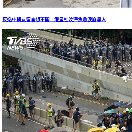
反送中網友留言想不開 港星杜汶澤焦急淚崩尋人