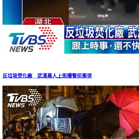
反垃圾焚化廠 武漢萬人上街爆警民衝突