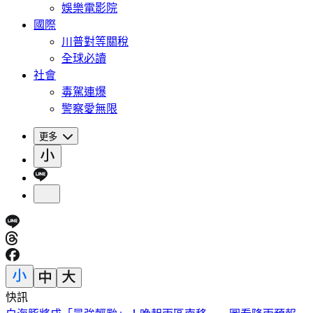
娛樂電影院
國際
川普對等關稅
全球必讀
社會
毒駕連爆
警察愛無限
更多
快訊