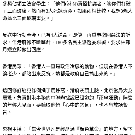
參與佔領立法會學生：「他們(港府)責怪抗議者，噢你們打破
了三面玻璃，然而有3人死諫喪命，如果兩相比較，我想3條人
命遠比三面玻璃重要。」
反送中行動至今，已有4人送命，即使一再重申撤回惡法的訴
求，但港府卻不斷跳針，180多名民主派選委聯署，要求林鄭
月娥立即做出回應。
香港民眾：「香港人一直是政治冷感的動物，但現在香港人不
論老少，都站出來反抗，這都是政府自己搞出來的。」
這回修訂逃犯條例捅了馬蜂窩，港府灰頭土臉，北京當局大為
震驚，負責對港事務的中聯辦據說已經邀約「雨傘運動」陣營
的年輕人見面，要聽取他們「心中的怨氣」，也不忘放話警
告。