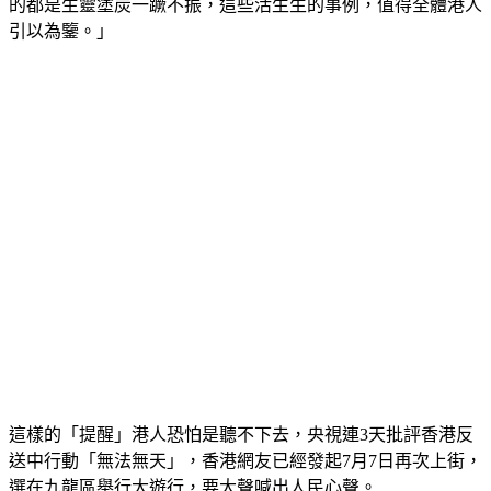
央視主播：「當今世界凡是經歷過『顏色革命』的地方，留下
的都是生靈塗炭一蹶不振，這些活生生的事例，值得全體港人
引以為鑒。」
這樣的「提醒」港人恐怕是聽不下去，央視連3天批評香港反
送中行動「無法無天」，香港網友已經發起7月7日再次上街，