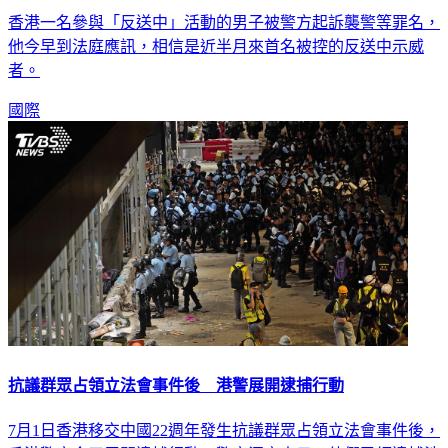
首名被控的反送中示威者 男子遭起訴襲警等罪名
香港一名參與「反送中」活動的男子被警方起訴襲警等罪名，
他今早到法庭應訊，相信是近半月來首名被控的反送中示威
者。
國際
抗議群眾占領立法會事件後 港警展開逮捕行動