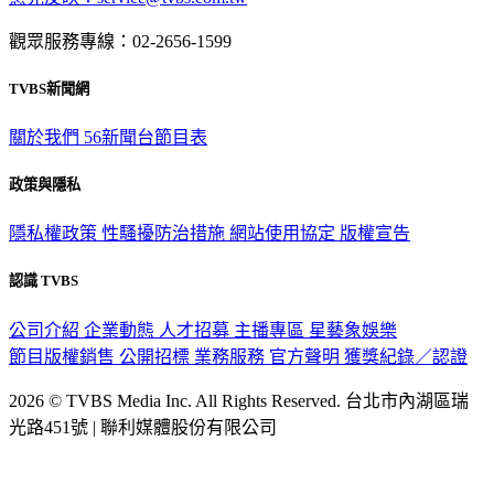
意見反映：service@tvbs.com.tw
觀眾服務專線：02-2656-1599
TVBS新聞網
關於我們
56新聞台節目表
政策與隱私
隱私權政策
性騷擾防治措施
網站使用協定
版權宣告
認識 TVBS
公司介紹
企業動態
人才招募
主播專區
星藝象娛樂
節目版權銷售
公開招標
業務服務
官方聲明
獲獎紀錄／認證
2026 © TVBS Media Inc. All Rights Reserved. 台北市內湖區瑞
光路451號 | 聯利媒體股份有限公司