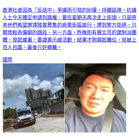
連署譴責示威 港團體設攤遭百人包圍
香港社會因為「反送中」爭議而引發的紛擾，持續延燒，抗議
人士今天確定申請到路權，要在星期天再次走上街頭，只是原
本他們希望選擇陸客聚集的商業街區遊行，遭到警方拒絕，只
開放較為偏僻的路段，另一方面，昨晚則有親北京的建制派團
體，發起連署，要譴責示威活動，結果才剛擺起攤位，就被上
百人包圍，最後只好撤離。
國際