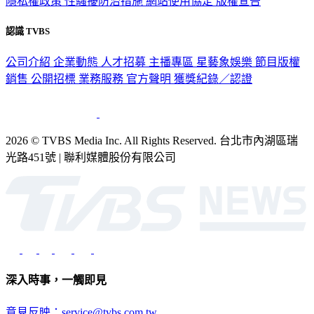
隱私權政策
性騷擾防治措施
網站使用協定
版權宣告
認識 TVBS
公司介紹
企業動態
人才招募
主播專區
星藝象娛樂
節目版權
銷售
公開招標
業務服務
官方聲明
獲獎紀錄／認證
2026 © TVBS Media Inc. All Rights Reserved. 台北市內湖區瑞
光路451號 | 聯利媒體股份有限公司
深入時事，一觸即見