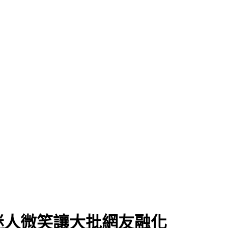
迷人微笑讓大批網友融化