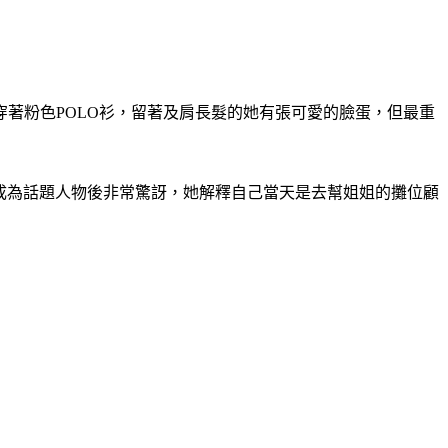
著粉色POLO衫，留著及肩長髮的她有張可愛的臉蛋，但最重
網路上成為話題人物後非常驚訝，她解釋自己當天是去幫姐姐的攤位顧