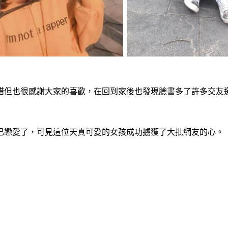
措但也很感謝大家的喜歡，在回到家後也發現臉書多了許多交友
己戀愛了，可見這位天真可愛的女孩成功擄獲了大批網友的心。