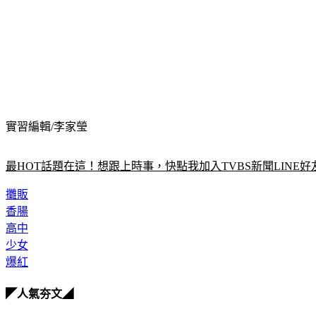
實習編輯/李家瑩
最HOT話題在這！想跟上時事，快點我加入TVBS新聞LINE好
攤販
香腸
高中
少女
爆紅
◤人氣夯文◢