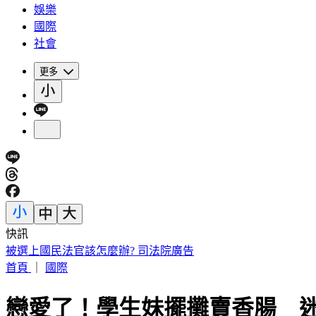
娛樂
國際
社會
更多
快訊
昔遭轟阻慈濟買疫苗！陳時中：「不實指控者」應道歉
首頁
｜
國際
戀愛了！學生妹擺攤賣香腸 