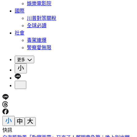
娛樂電影院
國際
川普對等關稅
全球必讀
社會
毒駕連爆
警察愛無限
更多
快訊