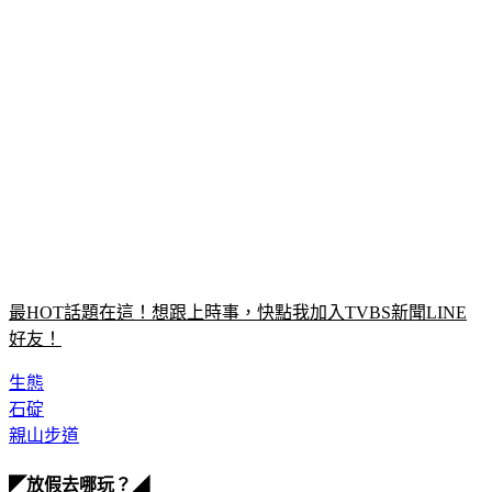
最HOT話題在這！想跟上時事，快點我加入TVBS新聞LINE
好友！
生態
石碇
親山步道
◤放假去哪玩？◢