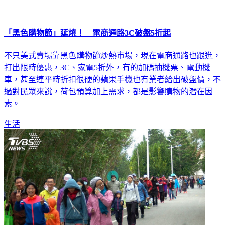
「黑色購物節」延燒！ 電商通路3C破盤5折起
不只美式賣場靠黑色購物節炒熱市場，現在電商通路也跟進，
打出限時優惠，3C、家電5折外，有的加碼抽機票、電動機
車，甚至連平時折扣很硬的蘋果手機也有業者給出破盤價，不
過對民眾來說，荷包預算加上需求，都是影響購物的潛在因
素。
生活