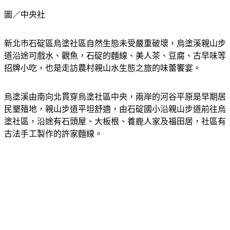
圖／中央社
新北市石碇區烏塗社區自然生態未受嚴重破壞，烏塗溪親山步
道沿途可戲水、觀魚，石碇的麵線、美人茶、豆腐、古早味等
招牌小吃，也是走訪農村親山水生態之旅的味蕾饗宴。
烏塗溪由南向北貫穿烏塗社區中央，兩岸的河谷平原是早期居
民墾殖地，親山步道平坦舒適，由石碇國小沿親山步道前往烏
塗社區，沿途有石頭屋、大板根、養鹿人家及福田居，社區有
古法手工製作的許家麵線。