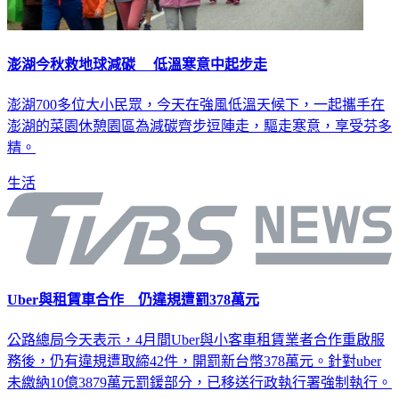
澎湖今秋救地球減碳 低溫寒意中起步走
澎湖700多位大小民眾，今天在強風低溫天候下，一起攜手在
澎湖的菜園休憩園區為減碳齊步逗陣走，驅走寒意，享受芬多
精。
生活
Uber與租賃車合作 仍違規遭罰378萬元
公路總局今天表示，4月間Uber與小客車租賃業者合作重啟服
務後，仍有違規遭取締42件，開罰新台幣378萬元。針對uber
未繳納10億3879萬元罰鍰部分，已移送行政執行署強制執行。