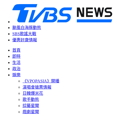
颱風白海豚動態
SBS歌謠大戰
優惠好康情報
首頁
即時
生活
政治
娛樂
《VPOPASIA》開播
演唱會搶票情報
日韓爆米花
歌手動態
綜藝星聞
戲劇星聞