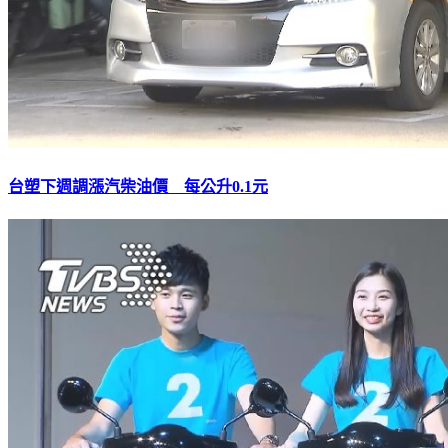
台塑下週調漲汽柴油價 每公升0.1元