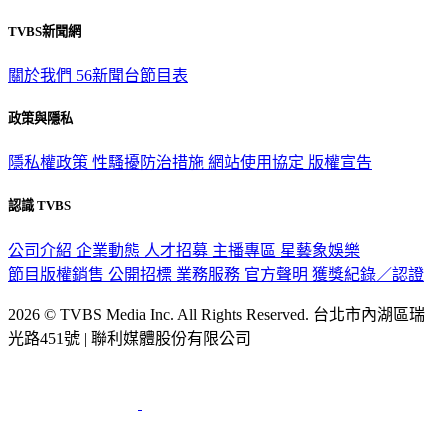
TVBS新聞網
關於我們
56新聞台節目表
政策與隱私
隱私權政策
性騷擾防治措施
網站使用協定
版權宣告
認識 TVBS
公司介紹
企業動態
人才招募
主播專區
星藝象娛樂
節目版權銷售
公開招標
業務服務
官方聲明
獲獎紀錄／認證
2026 © TVBS Media Inc. All Rights Reserved. 台北市內湖區瑞
光路451號 | 聯利媒體股份有限公司