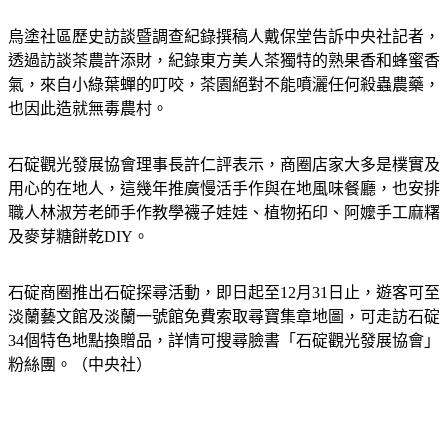
烏塗社區歷史訪談暨調查紀錄撰稿人戴保堂告訴中央社記者，
透過訪談茶農許添財，紀錄東方美人茶獨特的熟果香和蜂蜜香
氣，來自小綠葉蟬的叮咬，茶園絕對不能噴灑任何殺蟲農藥，
也因此造就無毒農村。
石碇觀光發展協會理事長許仁評表示，商圈店家大多是樸實及
用心的在地人，這幾年推廣慢活手作與在地風味餐廳，也安排
職人林淑芳老師手作教學襪子娃娃、植物拓印、阿嬤手工麻糬
及麥芽糖餅乾DIY。
石碇商圈推出石碇探尋活動，即日起至12月31日止，遊客可至
淡蘭藝文館及淡蘭一號館免費索取尋寶集章地圖，可走訪石碇
34個特色地點換贈品，詳情可搜尋臉書「石碇觀光發展協會」
粉絲團。（中央社）