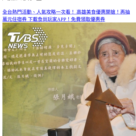
全台熱門活動、人氣攻略一次看！
高雄美食優惠開搶！再抽
萬元住宿券
下載食尚玩家APP！免費領取優惠券