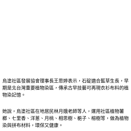
烏塗社區發展協會理事長王思婷表示，石碇適合藍草生長，早
期是北台灣重要植物染區，傳承古早技藝可再現衣衫布料的植
物染記憶。
她說，烏塗社區在地居民林月娥老師等人，運用社區植物薯
榔、七里香、洋蔥、月桃、相思樹、梔子、榕樹等，做為植物
染與拼布材料，環保又健康。