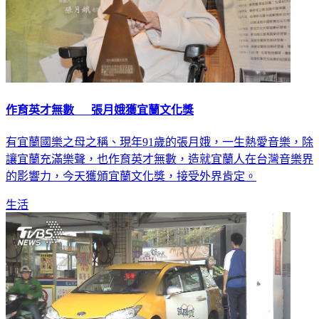
作育英才無數 張月娥獲宜蘭文化獎
有宜蘭國樂之母之稱、現年91歲的張月娥，一生熱愛音樂，除
讓宜蘭充滿樂聲，也作育英才無數，造就宜蘭人在台灣音樂界
的影響力，今天獲頒宜蘭文化獎，接受外界肯定。
生活