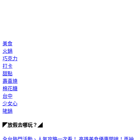
美食
火鍋
巧克力
打卡
甜點
壽喜燒
棉花糖
台中
少女心
咾鍋
◤放假去哪玩？◢
全台熱門活動、人氣攻略一次看！
高雄美食優惠開搶！再抽