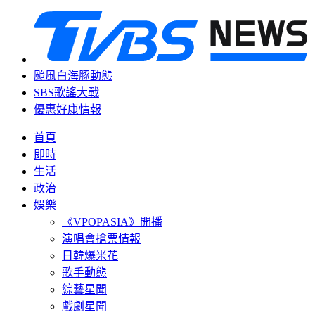
颱風白海豚動態
SBS歌謠大戰
優惠好康情報
首頁
即時
生活
政治
娛樂
《VPOPASIA》開播
演唱會搶票情報
日韓爆米花
歌手動態
綜藝星聞
戲劇星聞