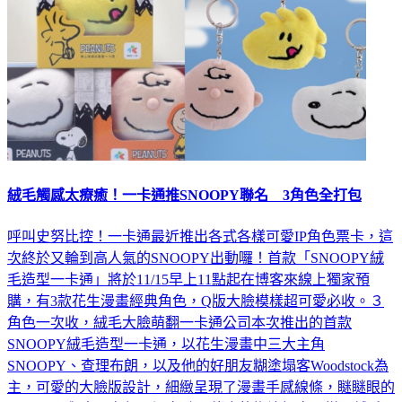
絨毛觸感太療癒！一卡通推SNOOPY聯名 3角色全打包
呼叫史努比控！一卡通最近推出各式各樣可愛IP角色票卡，這
次終於又輪到高人氣的SNOOPY出動囉！首款「SNOOPY絨
毛造型一卡通」將於11/15早上11點起在博客來線上獨家預
購，有3款花生漫畫經典角色，Q版大臉模樣超可愛必收。３
角色一次收，絨毛大臉萌翻一卡通公司本次推出的首款
SNOOPY絨毛造型一卡通，以花生漫畫中三大主角
SNOOPY、查理布朗，以及他的好朋友糊塗塌客Woodstock為
主，可愛的大臉版設計，細緻呈現了漫畫手感線條，瞇瞇眼的