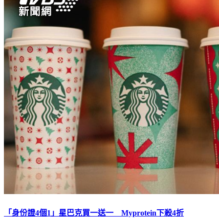
「身份證4個1」星巴克買一送一 Myprotein下殺4折