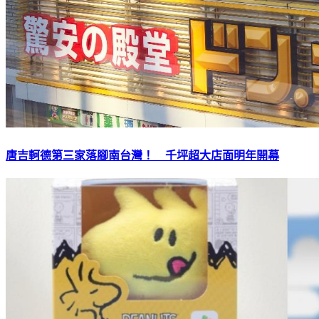
唐吉軻德第三家落腳南台灣！ 千坪超大店面明年開幕