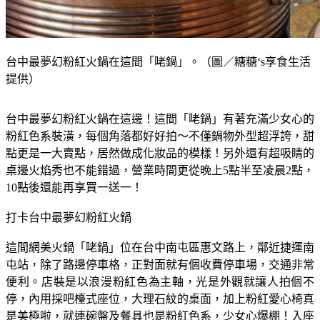
台中最夢幻粉紅火鍋在這間「咾鍋」。（圖／糖糖‘s享食生活
提供）
台中最夢幻粉紅火鍋在這邊！這間「咾鍋」有著充滿少女心的
粉紅色系裝潢，每個角落都好好拍～不僅鍋物外型超浮誇，甜
點更是一大賣點，居然做成化妝品的模樣！另外還有超吸睛的
桌邊火焰秀也不能錯過，營業時間更從晚上5點半至凌晨2點，
10點後還能再享買一送一！
打卡台中最夢幻粉紅火鍋
這間網美火鍋「咾鍋」位在台中南屯區惠文路上，鄰近捷運南
屯站，除了路邊停車格，正對面就有個收費停車場，交通非常
便利。店裝是以浪漫粉紅色為主軸，光是外觀就讓人拍個不
停，內用採吧檯式座位，大理石紋的桌面，加上粉紅愛心椅真
是美極啦，就連碗盤及餐具也是粉紅色系，少女心爆棚！入座