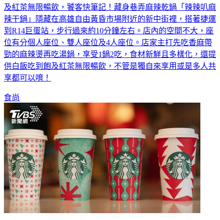
及紅茶無限暢飲，饕客快筆記！藏身巷弄麻辣乾鍋「辣辣叭麻
辣干鍋」隱藏在高雄自由黃昏市場附近的新中街裡，搭著捷運
到R14巨蛋站，步行過來約10分鐘左右。店內的空間不大，座
位有分個人座位、雙人座位及4人座位。店家主打先吃香麻帶
勁的麻辣燙再吃湯鍋，享受1鍋2吃，食材新鮮且多樣化，還提
供白飯吃到飽及紅茶無限暢飲，不管是獨自來享用或是多人共
享都可以唷！
食尚