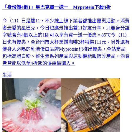
「身份證4個1」星巴克買一送一 Myprotein下殺4折
今（11）日是雙11，不少線上線下業者都推出優惠活動。消費
者最愛的星巴克，今日也應景推出雙11好友分享，只要身分證
字號含有4個以上的1即可以享有買一送一優惠。85℃今（11）
日也有優惠，全台門市大杯黑鑽咖啡2杯特價111元。另外還有
健身人必喝的乳清蛋白品牌Myprotein也推出優惠，全站商品
包括高蛋白粉、維生素系列產品與運動機能服飾等產品，消費
者皆能以低至4折起的優惠價購入。
生活