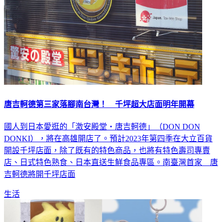
唐吉軻德第三家落腳南台灣！ 千坪超大店面明年開幕
國人到日本愛逛的「激安殿堂・唐吉軻德」（DON DON
DONKI），將在高雄開店了。預計2023年第四季在大立百貨
開設千坪店面，除了既有的特色商品，也將有特色壽司專賣
店、日式特色熟食、日本直送生鮮食品專區。南臺灣首家 唐
吉軻德將開千坪店面
生活