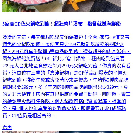
5家高CP值火鍋吃到飽！超狂肉片瀑布 點餐就送海鮮船
冷冷的天氣，每天都想吃鍋又怕傷荷包！全台5家高CP值又有
特色的火鍋吃到飽，最便宜只要199元就能吃超酷的迴轉火
鍋，299元可享牛豬雞5種肉品吃到飽，還有超狂的肉片瀑布、
霸氣海鮮船免費送！01. 新北／倉津鍋物 ５種肉吃到飽只要
299元大台北地區竟然吃得到299元火鍋吃到飽？你真的沒有看
錯，這間位在三重的「倉津鍋物」是CP值高到爆表的平價火
鍋吃到飽，推薦午餐或宵夜時段來最優惠，牛豬雞5種肉品吃
到飽只要299元，多了羊肉的8種肉品吃到飽也只要329元，真
的是非常便宜！店內有無限供應的免費自助吧、咖哩飯、豐富
的蔬菜與火鍋料任你吃，個人鍋還可搭配鴛鴦湯底，相當加
分，是1個人也能享受的吃到飽火鍋，即便需要加收1成服務
費，CP值仍是相當高的。
食尚