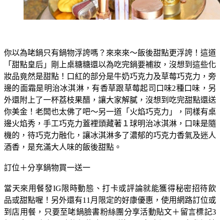
你以為咾鍋只有鍋物浮誇嗎？來來來～飯後甜點更浮誇！這道
「甜點皇后」剛上桌糖糖還以為吃完鍋要補妝，沒想到這些化
妝品竟然是甜點！口紅的部分是牛奶巧克力及草莓巧克力，旁
邊的面霜是明治冰淇淋，有香草跟草莓起司口味2種口味，另
外還附上了一杯荔枝果醋，讓大家解膩，沒想到吃完甜點還送
你美金！老闆也太佛了吧～另一道「火焰巧克力」，同樣有桌
邊火焰秀，手工巧克力蓋裡頭藏著１球明治冰淇淋，口味是隨
機的，待巧克力融化，讓冰淇淋多了濃郁的巧克力香氣及迷人
酒香，是充滿大人味的飯後甜點。
訂位＋分享鍋物買一送一
當天來用餐發IG限時動態、打卡或評論就能獲得秘密招待飲
品或甜點喔！另外還有11月限定的好康優惠，使用網路訂位或
到店用餐，只要至咾鍋臉書粉絲團分享活動貼文＋留言標記3