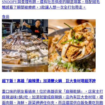
SNOOPY與查理布朗，還有吐舌俏皮的糊塗塌客，搭配絨毛
觸感看了瞬間被療癒，3款讓人想一次全打包帶走。
食尚
超下飯！高雄「麻辣燙」加湯變火鍋 巨大食材塔超浮誇
重口味的朋友看過來！位於高雄這家「麻辣乾鍋」，店家主打
麻辣滷味1鍋2吃，加湯就變成麻辣鍋，店內有巨大食材塔，裡
面肉類、海鮮、蔬菜通通任你夾，而且還提供白飯免費吃到飽