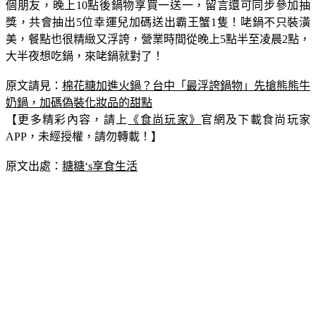
個朋友，晚上10點後鍋物享買一送一，留言還可同步參加抽
獎，共會抽出5位幸運兒加碼送出霸王蟹1隻！咾鍋不只裝潢
美，餐點也很精緻又浮誇，營業時間從晚上5點半至凌晨2點，
大半夜想吃鍋，來咾鍋就對了！
原文請見：
棉花糖加進火鍋？台中「最浮誇鍋物」先搶熊熊牛
奶鍋，加碼偽裝化妝品的甜點
【更多精彩內容，請上
《食尚玩家》
官網及下載食尚玩家
APP，未經授權，請勿轉載！】
原文出處：
糖糖‘s享食生活