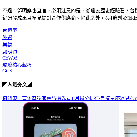
不過，郭明錤也直言，必須注意的是，從過去歷史經驗看，台積電
鍵研發成果且罕見提到合作供應商。除此之外，8月群創及Ibi
台積電
外資
樂觀
郭明錤
CoWoS
玻璃核心載板
GCS
◤人氣夯文◢
何潤東、曹佑寧獨家專訪搶先看
8月緣分排行榜 這星座遇見心