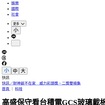
娛樂
國際
社會
更多
快訊
中國出入境新規將上路 陸委會曝「這類人」最危險
首頁
｜
科技
高盛保守看台積電GCS玻璃載