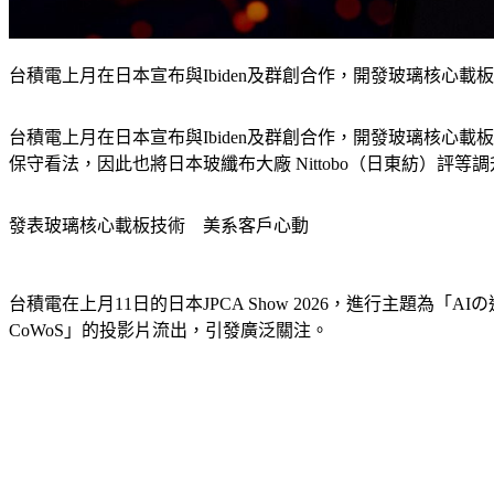
台積電上月在日本宣布與Ibiden及群創合作，開發玻璃核心載板（G
台積電上月在日本宣布與Ibiden及群創合作，開發玻璃核心載板（g
保守看法，因此也將日本玻纖布大廠 Nittobo（日東紡）評
發表玻璃核心載板技術　美系客戶心動
台積電在上月11日的日本JPCA Show 2026，進行主題為「AIの進
CoWoS」的投影片流出，引發廣泛關注。