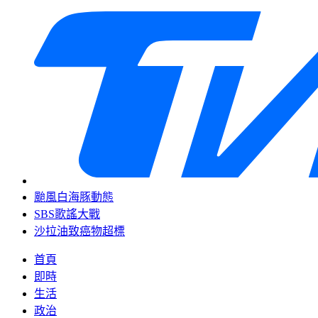
颱風白海豚動態
SBS歌謠大戰
沙拉油致癌物超標
首頁
即時
生活
政治