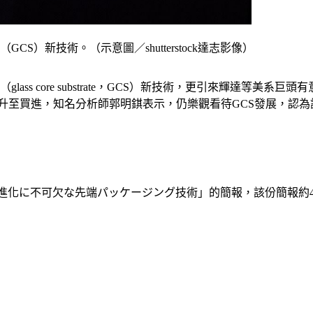
CS）新技術。（示意圖／shutterstock達志影像）
lass core substrate，GCS）新技術，更引來輝達等
等調升至買進，知名分析師郭明錤表示，仍樂觀看待GCS發展，認
化に不可欠な先端パッケージング技術」的簡報，該份簡報約40頁，當中某張標題為