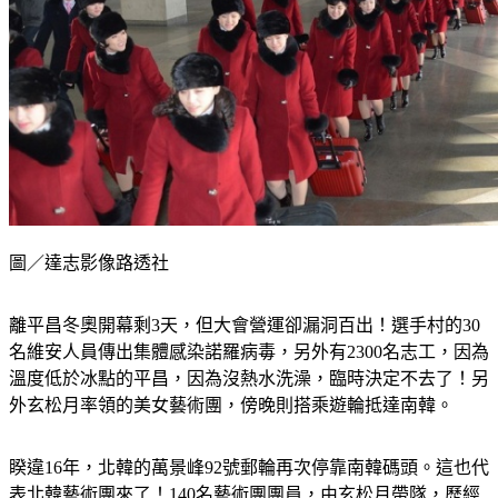
圖／達志影像路透社
離平昌冬奧開幕剩3天，但大會營運卻漏洞百出！選手村的30
名維安人員傳出集體感染諾羅病毒，另外有2300名志工，因為
溫度低於冰點的平昌，因為沒熱水洗澡，臨時決定不去了！另
外玄松月率領的美女藝術團，傍晚則搭乘遊輪抵達南韓。
睽違16年，北韓的萬景峰92號郵輪再次停靠南韓碼頭。這也代
表北韓藝術團來了！140名藝術團團員，由玄松月帶隊，歷經
一整天的航海，金正恩妹妹金與正親自前往送行，週一從平壤