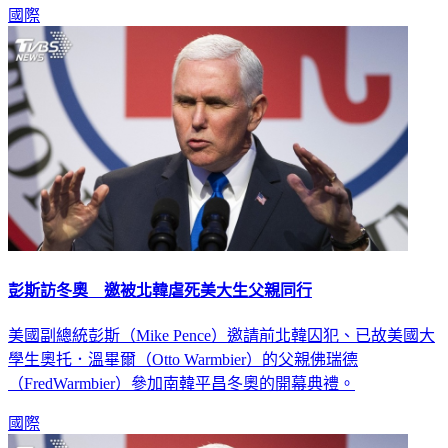
彭斯訪冬奧 邀被北韓虐死美大生父親同行
美國副總統彭斯（Mike Pence）邀請前北韓囚犯、已故美國大
學生奧托．溫畢爾（Otto Warmbier）的父親佛瑞德
（FredWarmbier）參加南韓平昌冬奧的開幕典禮。
國際