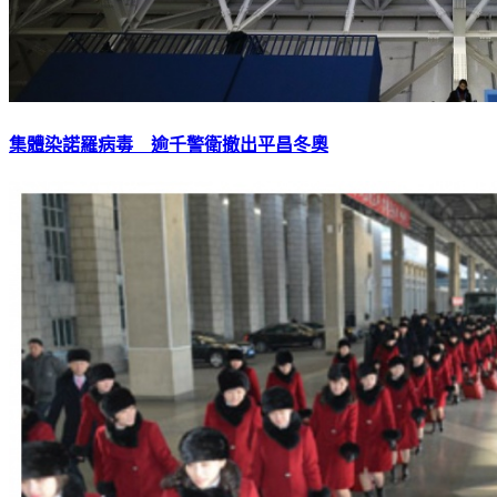
集體染諾羅病毒 逾千警衛撤出平昌冬奧