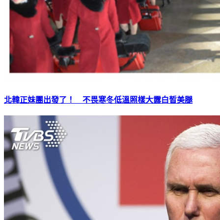
北韓正妹團出發了！ 不畏寒冬低溫照樣大露白皙美腿