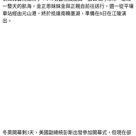
車站經由元山港，終於抵達南韓墨湖，準備在8日在江陵演
出。
冬奧開幕剩3天，美國副總統彭斯出發參加開幕式，但現在卻
傳出，住在選手村裡的維安人員集體感染諾羅病毒，超過1200