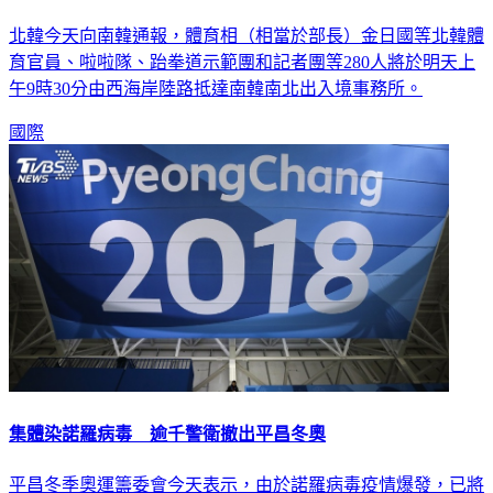
北韓今天向南韓通報，體育相（相當於部長）金日國等北韓體
育官員、啦啦隊、跆拳道示範團和記者團等280人將於明天上
午9時30分由西海岸陸路抵達南韓南北出入境事務所。
國際
集體染諾羅病毒 逾千警衛撤出平昌冬奧
平昌冬季奧運籌委會今天表示，由於諾羅病毒疫情爆發，已將
1200多名保全人員撤出工作崗位。