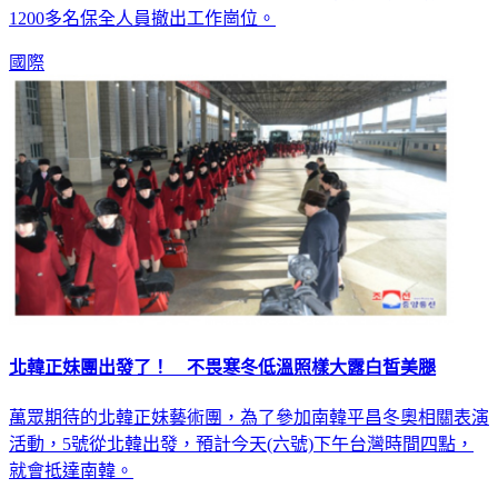
國際
北韓正妹團出發了！ 不畏寒冬低溫照樣大露白皙美腿
萬眾期待的北韓正妹藝術團，為了參加南韓平昌冬奧相關表演
活動，5號從北韓出發，預計今天(六號)下午台灣時間四點，
就會抵達南韓。
國際