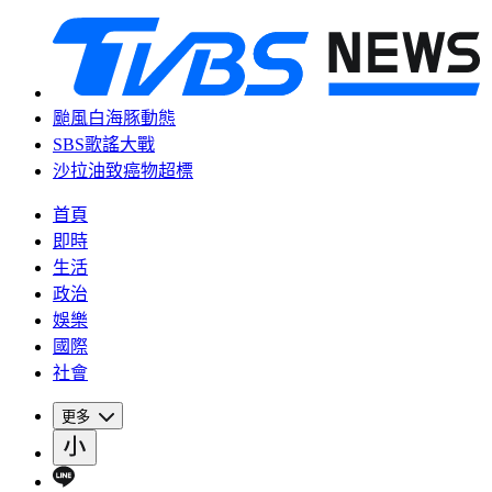
颱風白海豚動態
SBS歌謠大戰
沙拉油致癌物超標
首頁
即時
生活
政治
娛樂
國際
社會
更多