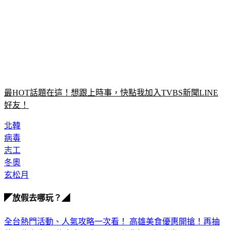
最HOT話題在這！想跟上時事，快點我加入TVBS新聞LINE
好友！
北韓
病毒
志工
冬奧
玄松月
◤放假去哪玩？◢
全台熱門活動、人氣攻略一次看！
高雄美食優惠開搶！再抽
萬元住宿券
下載食尚玩家APP！免費領取優惠券