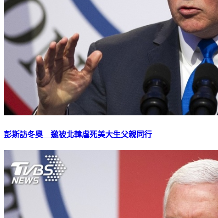
彭斯訪冬奧 邀被北韓虐死美大生父親同行