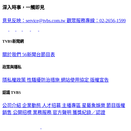
深入時事，一觸即見
意見反映：service@tvbs.com.tw
觀眾服務專線：02-2656-1599
TVBS新聞網
關於我們
56新聞台節目表
政策與隱私
隱私權政策
性騷擾防治措施
網站使用協定
版權宣告
認識 TVBS
公司介紹
企業動態
人才招募
主播專區
星藝象娛樂
節目版權
銷售
公開招標
業務服務
官方聲明
獲獎紀錄／認證