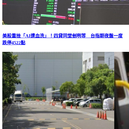
美股重挫「AI遭血洗」！四貸同堂剉咧等 台指期夜盤一度
跌停4522點