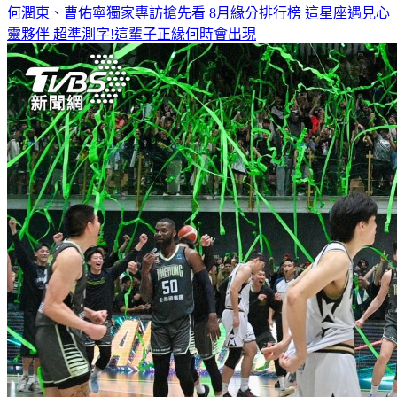
何潤東、曹佑寧獨家專訪搶先看
8月緣分排行榜 這星座遇見心
靈夥伴
超準測字!這輩子正緣何時會出現