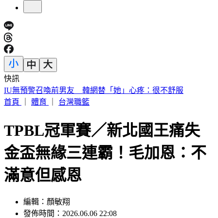
快訊
快訊／財神爺不在家 威力彩頭獎、二獎雙槓龜
首頁
｜
體育
｜
台灣職籃
TPBL冠軍賽／新北國王痛失
金盃無緣三連霸！毛加恩：不
滿意但感恩
編輯：顏敏翔
發佈時間：2026.06.06 22:08