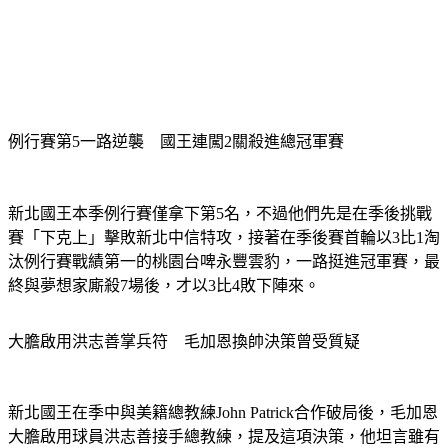
例行賽第5一路逆襲　國王連闖2關殺進總冠軍賽
新北國王本季例行賽僅拿下第5名，不過他們先是在季後挑戰
賽「下克上」擊敗新北中信特攻，接著在季後賽首輪以3比1淘
汰例行賽戰績第一的桃園台啤永豐雲豹，一路挺進冠軍賽，最
終與夢想家廝殺7場後，才以3比4敗下陣來。
大膽啟用洪志善掌兵符　毛加恩換帥決策曾受質疑
新北國王在季中與美籍總教練John Patrick合作破局後，毛加恩
大膽啟用球員洪志善接手總教練，提及這項決策，他坦言雖有