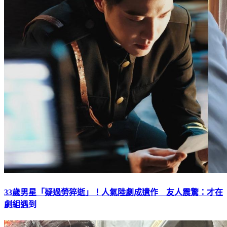
33歲男星「疑過勞猝逝」！人氣陸劇成遺作 友人震驚：才在
劇組遇到