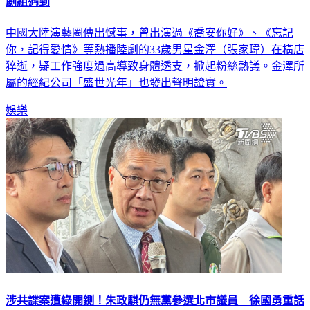
劇組遇到
中國大陸演藝圈傳出憾事，曾出演過《喬安你好》、《忘記
你，記得愛情》等熱播陸劇的33歲男星金澤（張家瑋）在橫店
猝逝，疑工作強度過高導致身體透支，掀起粉絲熱議。金澤所
屬的經紀公司「盛世光年」也發出聲明證實。
娛樂
涉共諜案遭綠開鍘！朱政騏仍無黨參選北市議員 徐國勇重話