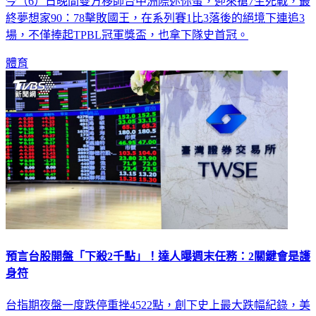
今（6）日晚間雙方移師台中洲際迷你蛋，迎來搶7生死戰，最
終夢想家90：78擊敗國王，在系列賽1比3落後的絕境下連追3
場，不僅捧起TPBL冠軍獎盃，也拿下隊史首冠。
體育
預言台股開盤「下殺2千點」！達人曝週末任務：2關鍵會是護
身符
台指期夜盤一度跌停重挫4522點，創下史上最大跌幅紀錄，美