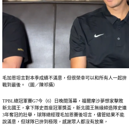
毛加恩坦言對本季成績不滿意，但很榮幸可以和所有人一起拚
戰到最後。（圖／陳祁攝）
TPBL總冠軍賽G7今（6）日晚間落幕，福爾摩沙夢想家擊敗
新北國王，拿下隊史首座冠軍獎盃，新北國王無緣締造隊史連
3年奪冠的壯舉，球隊總經理毛加恩賽後坦言，儘管結果不能
說滿意，但球隊已拚到極限，感謝眾人都沒有放棄，