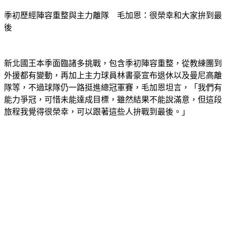
季初歷經陣容重整與主力離隊　毛加恩：很榮幸和大家拚到最
後
新北國王本季面臨諸多挑戰，包含季初陣容重整，從教練團到
外援都有變動，再加上主力球員林書豪宣布退休以及曼尼高離
隊等，不過球隊仍一路挺進總冠軍賽，毛加恩坦言，「我們有
能力爭冠，可惜未能達成目標，雖然結果不能說滿意，但這段
旅程我覺得很榮幸，可以跟著這些人拚戰到最後。」