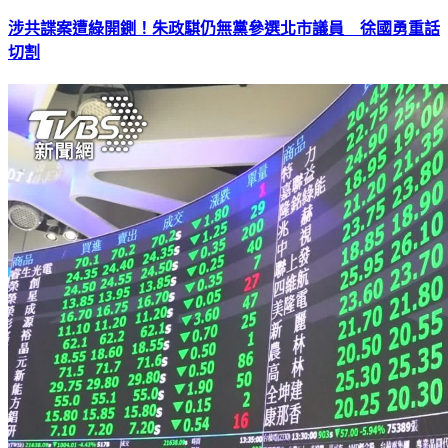
涉共諜案遭綠開鍘！朱政騏仍無黨參選北市議員 徐國勇重話
切割