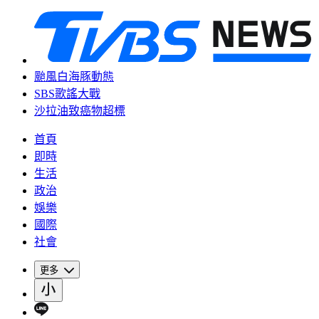
颱風白海豚動態
SBS歌謠大戰
沙拉油致癌物超標
首頁
即時
生活
政治
娛樂
國際
社會
更多