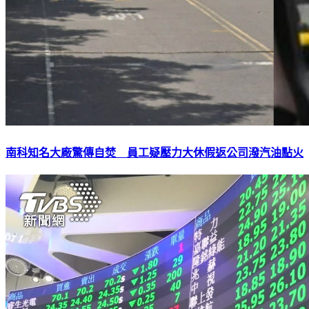
南科知名大廠驚傳自焚 員工疑壓力大休假返公司潑汽油點火