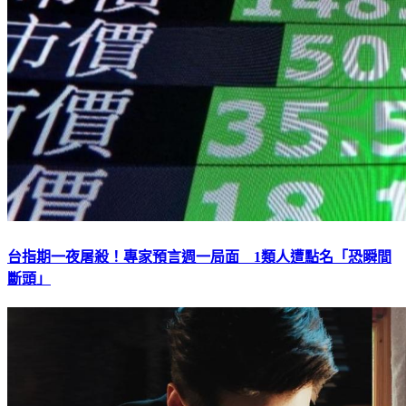
台指期一夜屠殺！專家預言週一局面 1類人遭點名「恐瞬間
斷頭」