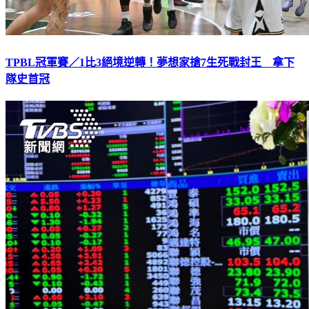
TPBL冠軍賽／1比3絕境逆轉！夢想家搶7生死戰封王 拿下
隊史首冠