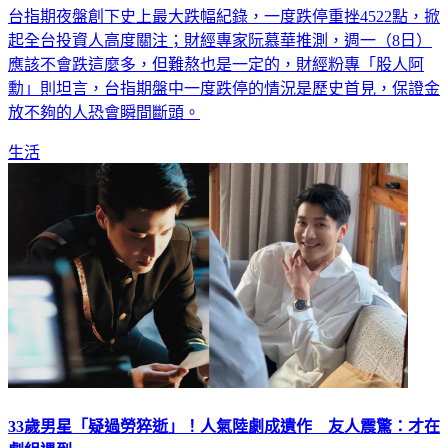
台指期夜盤創下史上最大跌幅紀錄，一度跌停重挫4522點，掀
起全台投資人高度關注；財經專家阮慕華推測，週一（8日）
應該不會跌這麼多，但難熬也是一定的，財經粉專「股人阿
勳」則坦言，台指期盤中一度跌停的情況是歷史首見，保證金
放不夠的人恐會瞬間斷頭。
生活
33歲男星「疑過勞猝逝」！人氣陸劇成遺作 友人震驚：才在