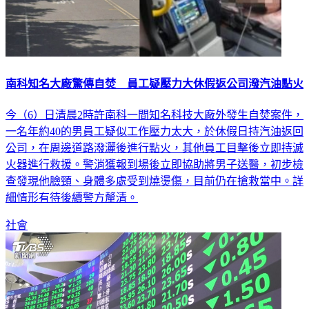
南科知名大廠驚傳自焚 員工疑壓力大休假返公司潑汽油點火
今（6）日清晨2時許南科一間知名科技大廠外發生自焚案件，
一名年約40的男員工疑似工作壓力太大，於休假日持汽油返回
公司，在周邊道路潑灑後進行點火，其他員工目擊後立即持滅
火器進行救援。警消獲報到場後立即協助將男子送醫，初步檢
查發現他臉頸、身體多處受到燒燙傷，目前仍在搶救當中。詳
細情形有待後續警方釐清。
社會