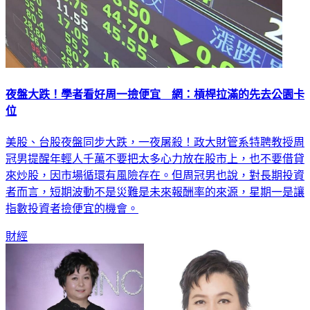
夜盤大跌！學者看好周一撿便宜 網：槓桿拉滿的先去公園卡
位
美股、台股夜盤同步大跌，一夜屠殺！政大財管系特聘教授周
冠男提醒年輕人千萬不要把太多心力放在股市上，也不要借貸
來炒股，因市場循環有風險存在。但周冠男也說，對長期投資
者而言，短期波動不是災難是未來報酬率的來源，星期一是讓
指數投資者撿便宜的機會。
財經