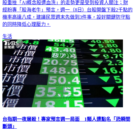
股重挫「AI概念股遭血洗」的走勢更是受到投資人關注；財
經粉專「股海老牛」預言，週一（8日）台股開盤下殺2千點的
機率高達八成，建議民眾週末先做到3件事，設好關鍵防守點
的同時降低心理壓力。
生活
台指期一夜屠殺！專家預言週一局面 1類人遭點名「恐瞬間
斷頭」