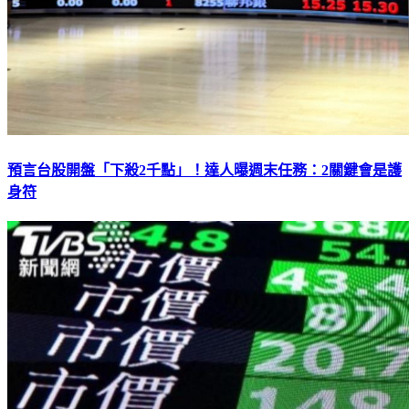
預言台股開盤「下殺2千點」！達人曝週末任務：2關鍵會是護
身符