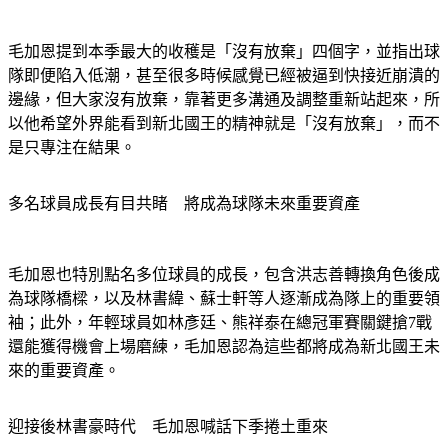
毛加恩提到本季最大的收穫是「沒有放棄」四個字，並指出球
隊即便陷入低潮，甚至很多時候感覺已經被逼到快接近崩潰的
邊緣，但大家沒有放棄，靠著更多溝通及調整重新站起來，所
以他希望外界能看到新北國王的精神就是「沒有放棄」，而不
是只專注在結果。
多名球員成長有目共睹　將成為球隊未來重要資產
毛加恩也特別點名多位球員的成長，包含洪志善轉換角色後成
為球隊橋樑，以及林書緯、蘇士軒等人逐漸成為隊上的重要領
袖；此外，年輕球員如林彥廷、熊祥泰在總冠軍賽關鍵搶7戰
還能獲得機會上場磨練，毛加恩認為這些都將成為新北國王未
來的重要資產。
迎接後林書豪時代　毛加恩喊話下季捲土重來