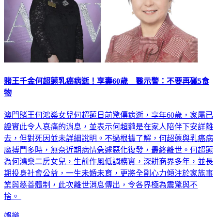
賭王千金何超蕸乳癌病逝！享壽60歲 醫示警：不要再碰5食
物
澳門賭王何鴻燊女兒何超蕸日前驚傳病逝，享年60歲，家屬已
證實此令人哀痛的消息，並表示何超蕸是在家人陪伴下安詳離
去，但對死因並未詳細說明。不過根據了解，何超蕸與乳癌病
魔搏鬥多時，無奈近期病情急遽惡化復發，最終離世。何超蕸
為何鴻燊二房女兒，生前作風低調務實，深耕商界多年，並長
期投身社會公益，一生未婚未育，更將全副心力傾注於家族事
業與慈善體制，此次離世消息傳出，令各界極為震驚與不
捨。
娛樂