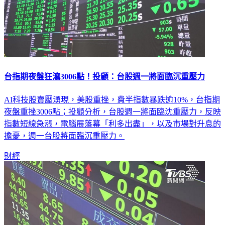
台指期夜盤狂瀉3006點！投顧：台股週一將面臨沉重壓力
AI科技股賣壓湧現，美股重挫，費半指數暴跌逾10%，台指期
夜盤重挫3006點；投顧分析，台股週一將面臨沈重壓力，反映
指數短線急漲，電腦展落幕「利多出盡」，以及市場對升息的
擔憂，週一台股將面臨沉重壓力。
財經