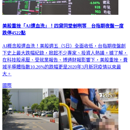
美股重挫「AI遭血洗」！四貸同堂剉咧等 台指期夜盤一度
跌停4522點
AI概念股遭血洗！美股週五（5日）全面收低，台指期夜盤創
下史上最大跌幅紀錄，掀起不少專家、投資人熱議。據了解，
在科技股承壓、受就業報告、博通財報影響下，美股重挫，費
城半導體指數10.26%的跌幅更是2020年3月新冠疫情以來最
大。
國際