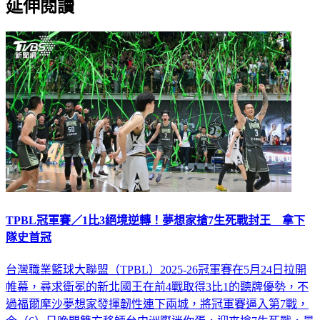
延伸閱讀
TPBL冠軍賽／1比3絕境逆轉！夢想家搶7生死戰封王 拿下
隊史首冠
台灣職業籃球大聯盟（TPBL）2025-26冠軍賽在5月24日拉開
帷幕，尋求衛冕的新北國王在前4戰取得3比1的聽牌優勢，不
過福爾摩沙夢想家發揮韌性連下兩城，將冠軍賽逼入第7戰，