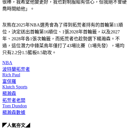
很棒，我希望他變更好，我也對制服組有信心，但我絕不會硬
喬時間給他」。
灰熊在2025年NBA選秀會為了得到拓荒者持有的首輪第11順
位，決定送出首輪第16順位、1張2028年首輪籤，以及2027
年、2028年各1張次輪籤，而拓荒者也趁勢選下楊瀚森。不
過，這位潛力中鋒菜鳥年僅打了43場比賽（1場先發），場均
只有2.2分1.5籃板0.5助攻。
NBA
波特蘭拓荒者
Rich Paul
富保羅
Klutch Sports
楊瀚森
拓荒者老闆
Tom Dundon
楊瀚森數據
◤人氣夯文◢