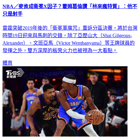
NBA／麥肯成衛冕X因子？霍姆葛倫讚「林來瘋特質」：他不
只是射手
雷霆突破2019年後的「衛冕軍魔咒」重返分區決賽，將於台灣
時間19日迎來與馬刺的交鋒，除了亞歷山大（Shai Gilgeous-
Alexander）、文班亞馬（Victor Wembanyama）等王牌球員的
發揮之外，雙方深厚的板凳火力也被視為一大看點。
體育