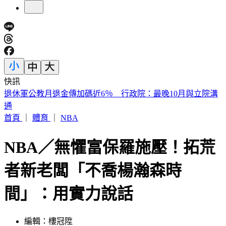
快訊
《紐時》曝台人赴陸「個資、足跡」全監控 陸委會：符合事
實
首頁
｜
體育
｜
NBA
NBA／無懼富保羅施壓！拓荒
者新老闆「不喬楊瀚森時
間」：用實力說話
編輯：樓冠陞