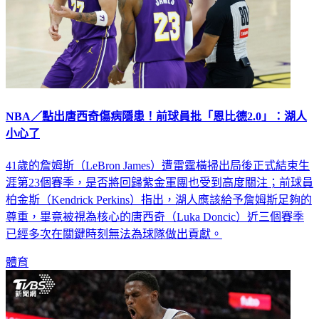
NBA／點出唐西奇傷病隱患！前球員批「恩比德2.0」：湖人
小心了
41歲的詹姆斯（LeBron James）遭雷霆橫掃出局後正式結束生
涯第23個賽季，是否將回歸紫金軍團也受到高度關注；前球員
柏金斯（Kendrick Perkins）指出，湖人應該給予詹姆斯足夠的
尊重，畢竟被視為核心的唐西奇（Luka Doncic）近三個賽季
已經多次在關鍵時刻無法為球隊做出貢獻。
體育