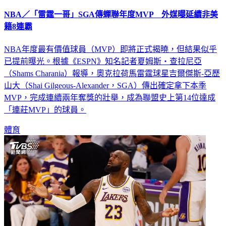
NBA／「雷霆一哥」SGA傳蟬聯年度MVP 外媒曝延續非美
籍8連霸
NBA年度最有價值球員（MVP）即將正式揭曉，但結果似乎
已提前曝光。根據《ESPN》知名記者夏姆斯・查拉尼亞
（Shams Charania）報導，奧克拉荷馬雷霆球星吉爾傑斯-亞歷
山大（Shai Gilgeous-Alexander，SGA）傳出確定拿下本季
MVP，完成連續兩年奪獎的壯舉，成為聯盟史上第14位達成
「連莊MVP」的球員。
體育