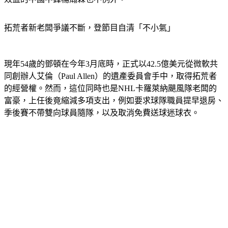
拓荒者新老闆爭議不斷，登節目自清「不小氣」
現年54歲的鄧頓在今年3月底時，正式以42.5億美元從微軟共
同創辦人艾倫（Paul Allen）的遺產委員會手中，取得拓荒者
的經營權。然而，這位同時也是NHL卡羅萊納颶風隊老闆的
富豪，上任後竟縮減多項支出，例如要求球隊職員提早退房、
季後賽不帶雙向球員隨隊，以及取消免費送球迷球衣。