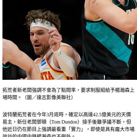
拓荒者新老闆強調不會為了點閱率，要求制服組給予楊瀚森上
場時間。（圖／達志影像美聯社）
波特蘭拓荒者在今年3月底時，確定以高達42.5億美元的天價
易主，新任老闆鄧頓（Tom Dundon）接手後雖爭議不斷，但
他近日仍在節目上強調最看重「實力」，即使是具有龐大市場
效益的中國中鋒楊瀚森也不例外。