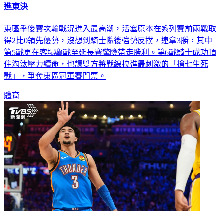
進東決
東區季後賽次輪戰況進入最高潮，活塞原本在系列賽前兩戰取
得2比0領先優勢，沒想到騎士隨後強勢反撲，連拿3勝，其中
第5戰更在客場鏖戰至延長賽驚險帶走勝利。第6戰騎士成功頂
住淘汰壓力續命，也讓雙方將戰線拉進最刺激的「搶七生死
戰」，爭奪東區冠軍賽門票。
體育