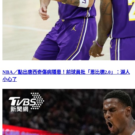
NBA／點出唐西奇傷病隱患！前球員批「恩比德2.0」：湖人
小心了