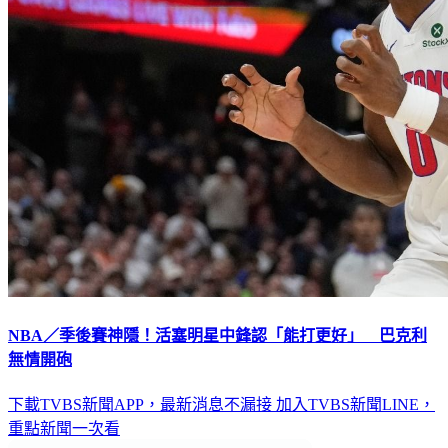
NBA／季後賽神隱！活塞明星中鋒認「能打更好」 巴克利
無情開砲
下載TVBS新聞APP，最新消息不漏接
加入TVBS新聞LINE，
重點新聞一次看