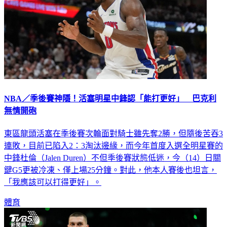
NBA／季後賽神隱！活塞明星中鋒認「能打更好」 巴克利
無情開砲
東區龍頭活塞在季後賽次輪面對騎士雖先奪2勝，但隨後苦吞3
連敗，目前已陷入2：3淘汰邊緣，而今年首度入選全明星賽的
中鋒杜倫（Jalen Duren）不但季後賽狀態低迷，今（14）日關
鍵G5更被冷凍、僅上場25分鐘。對此，他本人賽後也坦言，
「我應該可以打得更好」。
體育