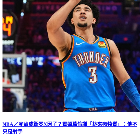
NBA／麥肯成衛冕X因子？霍姆葛倫讚「林來瘋特質」：他不
只是射手