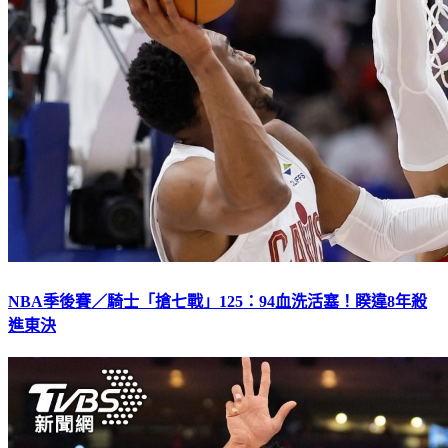
NBA季後賽／騎士「搶七戰」125：94血洗活塞！睽違8年殺
進東決