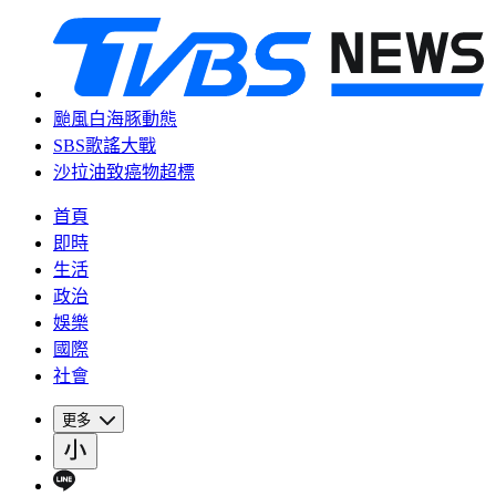
颱風白海豚動態
SBS歌謠大戰
沙拉油致癌物超標
首頁
即時
生活
政治
娛樂
國際
社會
更多