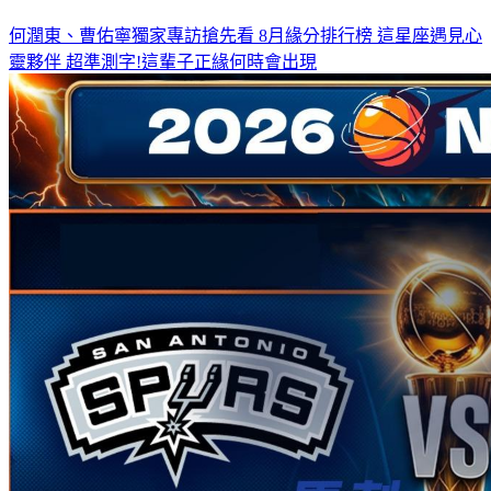
何潤東、曹佑寧獨家專訪搶先看
8月緣分排行榜 這星座遇見心
靈夥伴
超準測字!這輩子正緣何時會出現