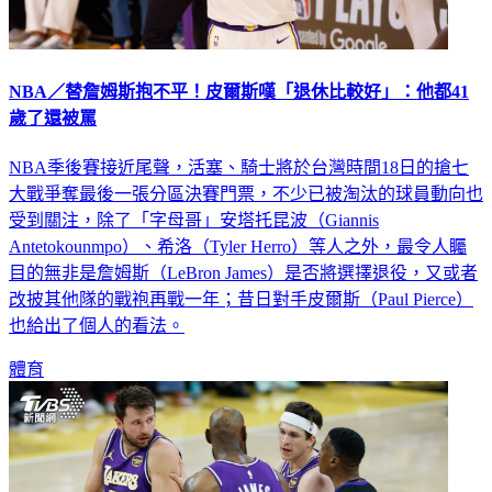
NBA／替詹姆斯抱不平！皮爾斯嘆「退休比較好」：他都41
歲了還被罵
NBA季後賽接近尾聲，活塞、騎士將於台灣時間18日的搶七
大戰爭奪最後一張分區決賽門票，不少已被淘汰的球員動向也
受到關注，除了「字母哥」安塔托昆波（Giannis
Antetokounmpo）、希洛（Tyler Herro）等人之外，最令人矚
目的無非是詹姆斯（LeBron James）是否將選擇退役，又或者
改披其他隊的戰袍再戰一年；昔日對手皮爾斯（Paul Pierce）
也給出了個人的看法。
體育