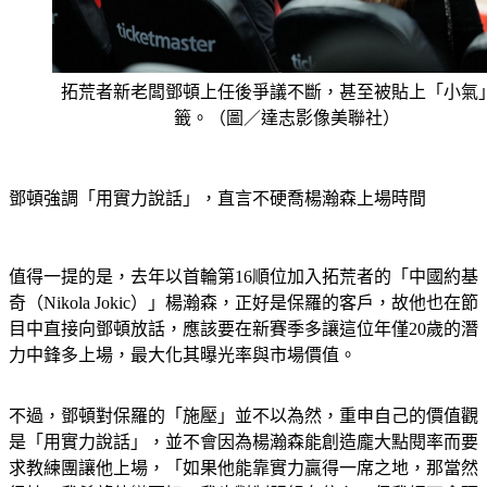
拓荒者新老闆鄧頓上任後爭議不斷，甚至被貼上「小氣
籤。（圖／達志影像美聯社）
鄧頓強調「用實力說話」，直言不硬喬楊瀚森上場時間
值得一提的是，去年以首輪第16順位加入拓荒者的「中國約基
奇（Nikola Jokic）」楊瀚森，正好是保羅的客戶，故他也在節
目中直接向鄧頓放話，應該要在新賽季多讓這位年僅20歲的潛
力中鋒多上場，最大化其曝光率與市場價值。
不過，鄧頓對保羅的「施壓」並不以為然，重申自己的價值觀
是「用實力說話」，並不會因為楊瀚森能創造龐大點閱率而要
求教練團讓他上場，「如果他能靠實力贏得一席之地，那當然