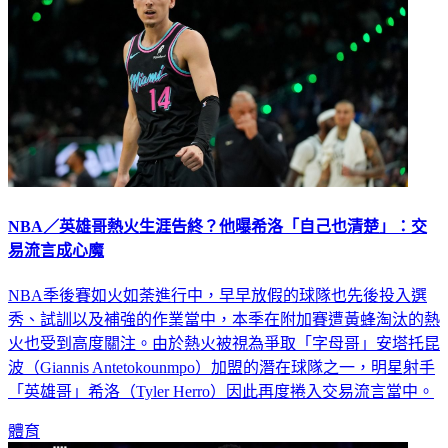
NBA／英雄哥熱火生涯告終？他曝希洛「自己也清楚」：交
易流言成心魔
NBA季後賽如火如荼進行中，早早放假的球隊也先後投入選
秀、試訓以及補強的作業當中，本季在附加賽遭黃蜂淘汰的熱
火也受到高度關注。由於熱火被視為爭取「字母哥」安塔托昆
波（Giannis Antetokounmpo）加盟的潛在球隊之一，明星射手
「英雄哥」希洛（Tyler Herro）因此再度捲入交易流言當中。
體育