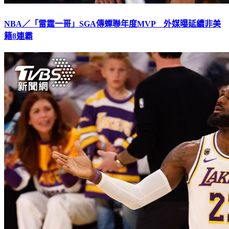
NBA／「雷霆一哥」SGA傳蟬聯年度MVP 外媒曝延續非美
籍8連霸