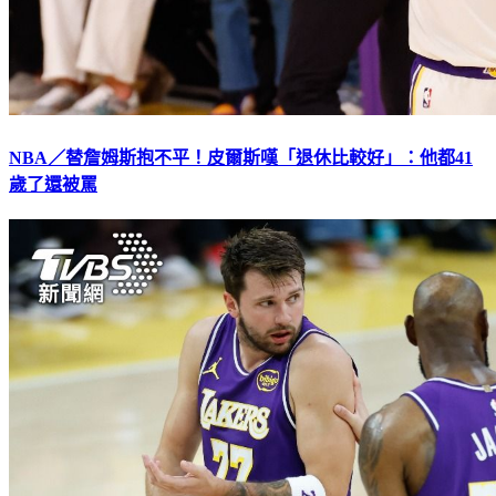
NBA／替詹姆斯抱不平！皮爾斯嘆「退休比較好」：他都41
歲了還被罵