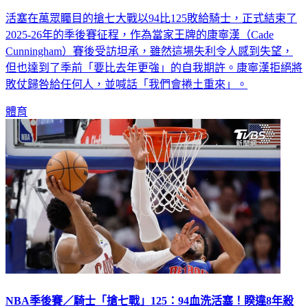
活塞在萬眾矚目的搶七大戰以94比125敗給騎士，正式結束了
2025-26年的季後賽征程，作為當家王牌的康寧漢（Cade
Cunningham）賽後受訪坦承，雖然這場失利令人感到失望，
但也達到了季前「要比去年更強」的自我期許。康寧漢拒絕將
敗仗歸咎給任何人，並喊話「我們會捲土重來」。
體育
NBA季後賽／騎士「搶七戰」125：94血洗活塞！睽違8年殺