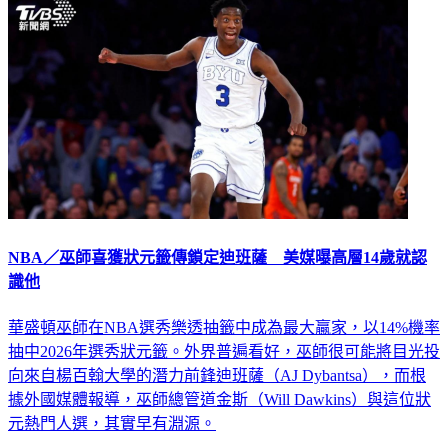
NBA／巫師喜獲狀元籤傳鎖定迪班薩 美媒曝高層14歲就認
識他
華盛頓巫師在NBA選秀樂透抽籤中成為最大贏家，以14%機率
抽中2026年選秀狀元籤。外界普遍看好，巫師很可能將目光投
向來自楊百翰大學的潛力前鋒迪班薩（AJ Dybantsa），而根
據外國媒體報導，巫師總管道金斯（Will Dawkins）與這位狀
元熱門人選，其實早有淵源。