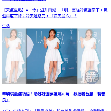
【天氣重點】●「今」溫升雨減；「明」更強冷氣團南下，氣
溫再度下降；冷天還沒完，『這天最冷』！
生活
辛曉琪最痛領悟！助姊妹圓夢遭坑40萬 狠批黎台麗「裝善
良」
A先生告訴本刊，「煲湯女神」黎台麗到處借錢、以債養債，