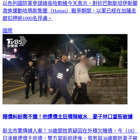
激進運動哈瑪斯集團（Hamas）戰爭期間，以軍已經在加薩走
廊扣押逾1000名俘虜。
國際
賭債糾紛喬不攏！他遭債主狂噴辣椒水 妻子林口當街被擄
新北市驚傳擄人案！39歲鄧姓男疑因在外積欠賭債，今（18）
日凌晨遭債主追債，雙方當街追逐後，鄧男與38歲鄭姓妻子被
噴辣椒水，鄭女一度還被強押上車帶走，林口警方獲報後深入