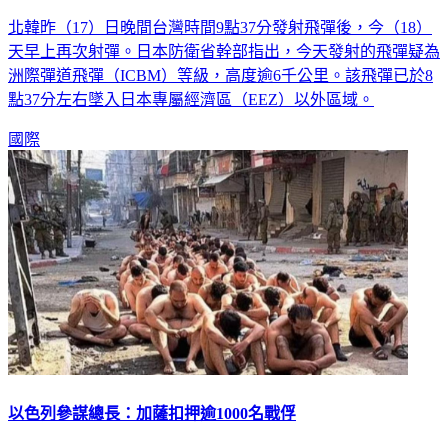
北韓昨（17）日晚間台灣時間9點37分發射飛彈後，今（18）
天早上再次射彈。日本防衛省幹部指出，今天發射的飛彈疑為
洲際彈道飛彈（ICBM）等級，高度逾6千公里。該飛彈已於8
點37分左右墜入日本專屬經濟區（EEZ）以外區域。
國際
以色列參謀總長：加薩扣押逾1000名戰俘
以色列國防軍參謀總長哈勒維今天表示，對抗巴勒斯坦伊斯蘭