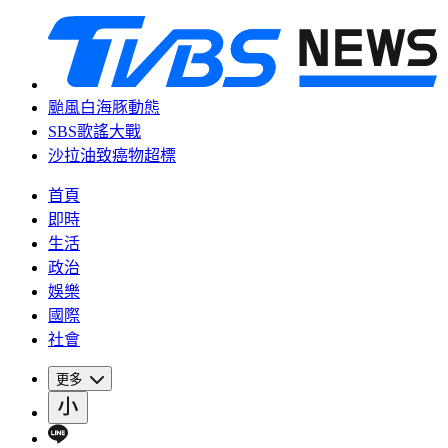
颱風白海豚動態
SBS歌謠大戰
沙拉油致癌物超標
首頁
即時
生活
政治
娛樂
國際
社會
更多