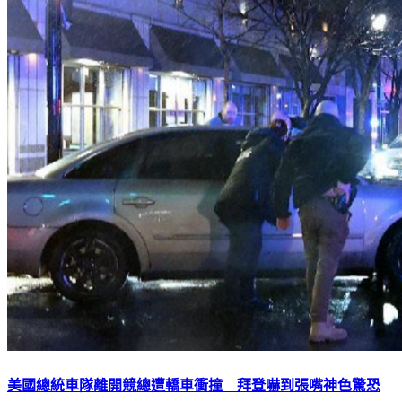
美國總統車隊離開競總遭轎車衝撞 拜登嚇到張嘴神色驚恐