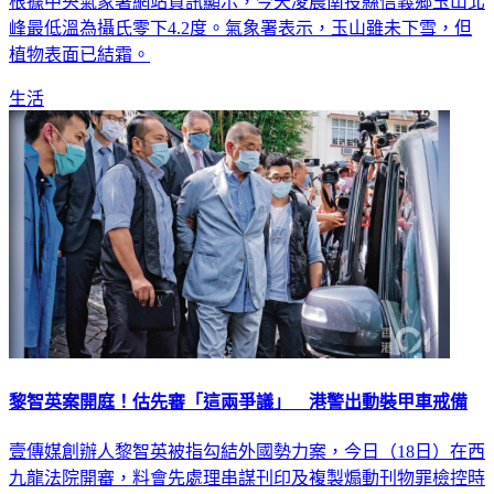
峰最低溫為攝氏零下4.2度。氣象署表示，玉山雖未下雪，但
植物表面已結霜。
生活
黎智英案開庭！估先審「這兩爭議」 港警出動裝甲車戒備
壹傳媒創辦人黎智英被指勾結外國勢力案，今日（18日）在西
九龍法院開審，料會先處理串謀刊印及複製煽動刊物罪檢控時
限的法律爭議，才會讀出開案陳詞。黎案一直廣受關注，除了