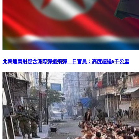
北韓連兩射疑含洲際彈道飛彈 日官員：高度超過6千公里