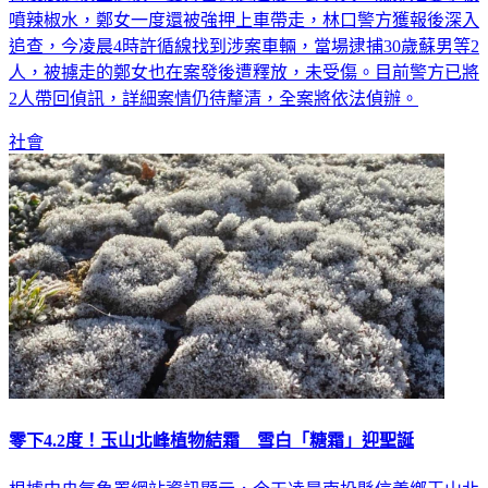
追查，今凌晨4時許循線找到涉案車輛，當場逮捕30歲蘇男等2
人，被擄走的鄭女也在案發後遭釋放，未受傷。目前警方已將
2人帶回偵訊，詳細案情仍待釐清，全案將依法偵辦。
社會
零下4.2度！玉山北峰植物結霜 雪白「糖霜」迎聖誕
根據中央氣象署網站資訊顯示，今天凌晨南投縣信義鄉玉山北