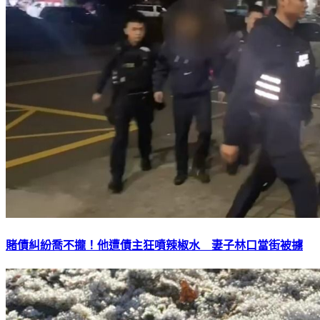
賭債糾紛喬不攏！他遭債主狂噴辣椒水 妻子林口當街被擄