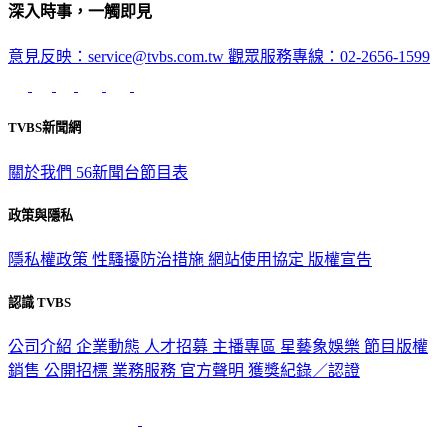
意見反映：service@tvbs.com.tw
觀眾服務專線：02-2656-1599
TVBS新聞網
關於我們
56新聞台節目表
政策與隱私
隱私權政策
性騷擾防治措施
網站使用協定
版權宣告
認識 TVBS
公司介紹
企業動態
人才招募
主播專區
星藝象娛樂
節目版權
銷售
公開招標
業務服務
官方聲明
獲獎紀錄／認證
2026 © TVBS Media Inc. All Rights Reserved. 台北市內湖區瑞