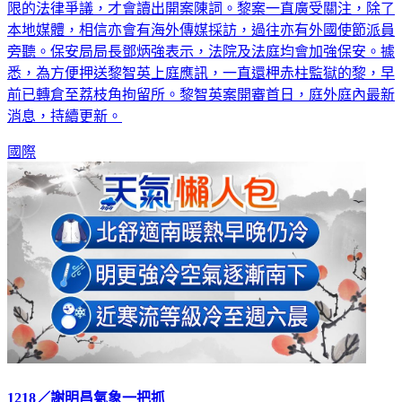
本地媒體，相信亦會有海外傳媒採訪，過往亦有外國使節派員
旁聽。保安局局長鄧炳強表示，法院及法庭均會加強保安。據
悉，為方便押送黎智英上庭應訊，一直還柙赤柱監獄的黎，早
前已轉倉至荔枝角拘留所。黎智英案開審首日，庭外庭內最新
消息，持續更新。
國際
1218／謝明昌氣象一把抓