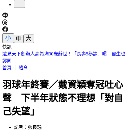
快訊
美股開盤／聯準會升息疑慮意外減緩！標普、那指「雙開高」
首頁
｜
體育
羽球年終賽／戴資穎奪冠吐心
聲 下半年狀態不理想「對自
己失望」
記者：張良瑜
發佈時間：2023.12.18 10:24