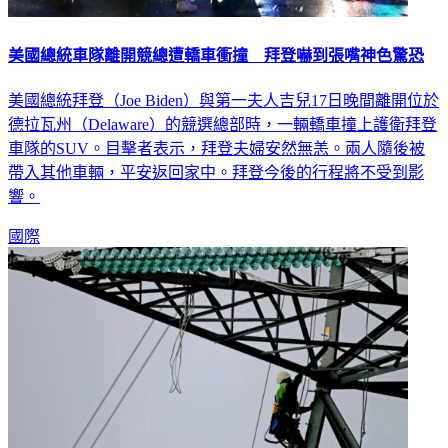
美國總統車隊離開競總遭轎車衝撞 拜登嚇到張嘴神色驚恐
美國總統拜登（Joe Biden）與第一夫人吉兒17日晚間離開位於
德拉瓦州（Delaware）的競選總部時，一輛轎車撞上護衛拜登
車隊的SUV。目擊者表示，拜登夫婦安然無恙。兩人隨後被
帶入其他車輛，平安返回家中。拜登今後的行程將不受到影
響。
國際