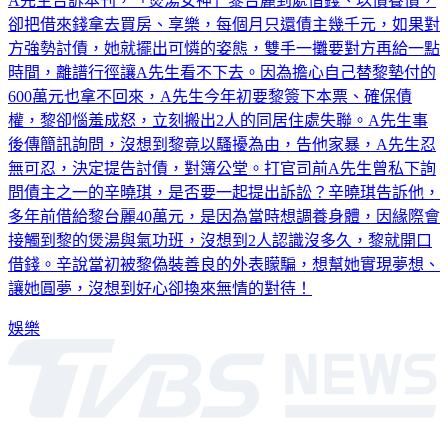
卻把借來錢拿去買房、享樂，每個月只還債主幾千元，如果對
方強勢討債，她就擺出可憐的姿態，雙手一攤要對方再給一點
時間，離譜行徑讓A先生看不下去。因為擔心自己替黎墊付的
600萬元也拿不回來，A先生今年初要黎簽下本票、確保債
權，黎卻惱羞成怒，立刻搬出2人的同居住處失聯。A先生事
後傳簡訊詢問，沒想到黎竟以騷擾為由，告他家暴，A先生忍
無可忍，決定提告討債，對簿公堂。打官司前A先生曾私下詢
問債主之一的辛曉琪，是否要一起提出訴訟？辛曉琪告訴他，
多年前借給黎台麗40萬元，是因為當時想調養身體，因緣際會
接觸到黎的煲湯與氣功班，沒想到2人認識沒多久，黎就開口
借錢。辛說當初被黎偽裝善良的外表矇騙，想幫她實現夢想、
讓她圓夢，沒想到好心卻換來無情的對待！
娛樂
深入時事，一觸即見