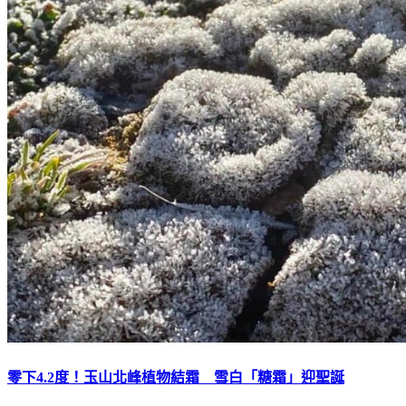
零下4.2度！玉山北峰植物結霜 雪白「糖霜」迎聖誕