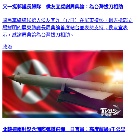
國民黨總統候選人侯友宜昨（17日）在屏東造勢，過去挺郭立
場鮮明的屏東縣議長周典論首度站台並表態支持；侯友宜表
示，感謝周典論為台灣拔刀相助。
政治
北韓連兩射疑含洲際彈道飛彈 日官員：高度超過6千公里