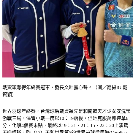
戴資穎奪得年終賽冠軍，發長文吐露心聲。（圖／翻攝IG 戴
資穎）
世界羽球年終賽，台灣球后戴資穎先是和南韓天才少女安洗瑩
激戰三局，儘管小戴一度以10：19落後，但她克服萬難連拿6
分、化解4個賽末點，最終以19：21、21：15、22：20上演驚
天逆轉勝，昨（17）天和世界第5的世界前球后馬琳(Carolina 
Marin)爭冠，最終以12：21、21：14、21：18擊敗馬琳奪得個