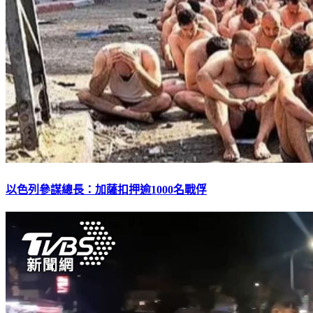
以色列參謀總長：加薩扣押逾1000名戰俘