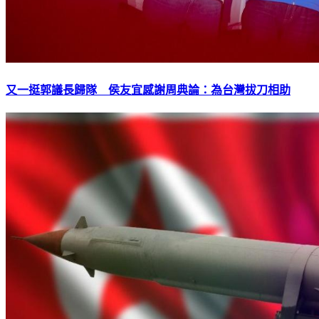
又一挺郭議長歸隊 侯友宜感謝周典論：為台灣拔刀相助