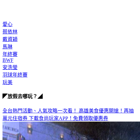
愛心
蔡依林
戴資穎
馬琳
年終賽
BWF
安洗瑩
羽球年終賽
玩美
◤放假去哪玩？◢
全台熱門活動、人氣攻略一次看！
高雄美食優惠開搶！再抽
萬元住宿券
下載食尚玩家APP！免費領取優惠券