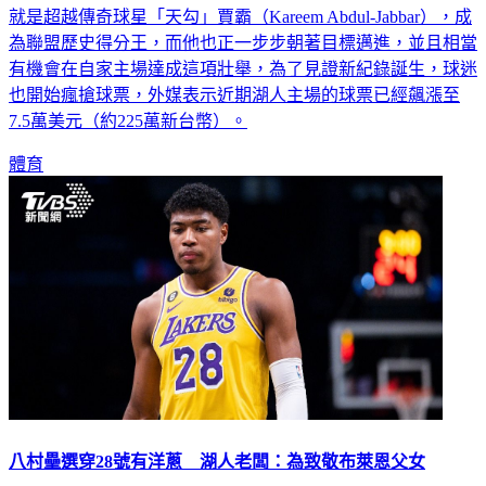
為聯盟歷史得分王，而他也正一步步朝著目標邁進，並且相當
有機會在自家主場達成這項壯舉，為了見證新紀錄誕生，球迷
也開始瘋搶球票，外媒表示近期湖人主場的球票已經飆漲至
7.5萬美元（約225萬新台幣）。
體育
八村壘選穿28號有洋蔥 湖人老闆：為致敬布萊恩父女
NBA日籍混血球員八村壘（Rui Hachimura）本季透過交易從