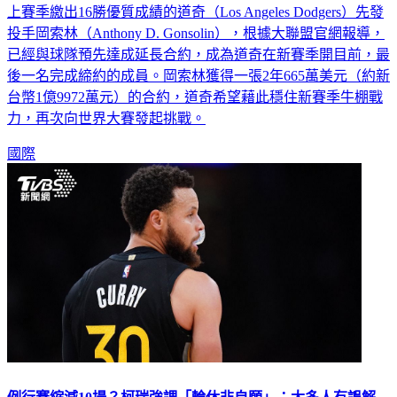
投手岡索林（Anthony D. Gonsolin），根據大聯盟官網報導，
已經與球隊預先達成延長合約，成為道奇在新賽季開目前，最
後一名完成締約的成員。岡索林獲得一張2年665萬美元（約新
台幣1億9972萬元）的合約，道奇希望藉此穩住新賽季牛棚戰
力，再次向世界大賽發起挑戰。
國際
例行賽縮減10場？柯瑞強調「輪休非自願」：太多人有誤解