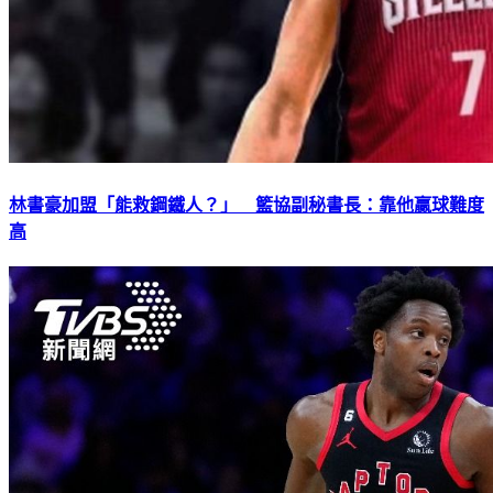
林書豪加盟「能救鋼鐵人？」 籃協副秘書長：靠他贏球難度
高