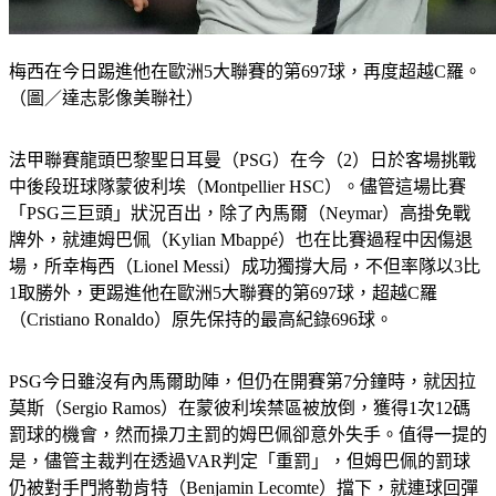
梅西在今日踢進他在歐洲5大聯賽的第697球，再度超越C羅。
（圖／達志影像美聯社）
法甲聯賽龍頭巴黎聖日耳曼（PSG）在今（2）日於客場挑戰
中後段班球隊蒙彼利埃（Montpellier HSC）。儘管這場比賽
「PSG三巨頭」狀況百出，除了內馬爾（Neymar）高掛免戰
牌外，就連姆巴佩（Kylian Mbappé）也在比賽過程中因傷退
場，所幸梅西（Lionel Messi）成功獨撐大局，不但率隊以3比
1取勝外，更踢進他在歐洲5大聯賽的第697球，超越C羅
（Cristiano Ronaldo）原先保持的最高紀錄696球。
PSG今日雖沒有內馬爾助陣，但仍在開賽第7分鐘時，就因拉
莫斯（Sergio Ramos）在蒙彼利埃禁區被放倒，獲得1次12碼
罰球的機會，然而操刀主罰的姆巴佩卻意外失手。值得一提的
是，儘管主裁判在透過VAR判定「重罰」，但姆巴佩的罰球
仍被對手門將勒肯特（Benjamin Lecomte）擋下，就連球回彈
到腳前，他也未能把握。