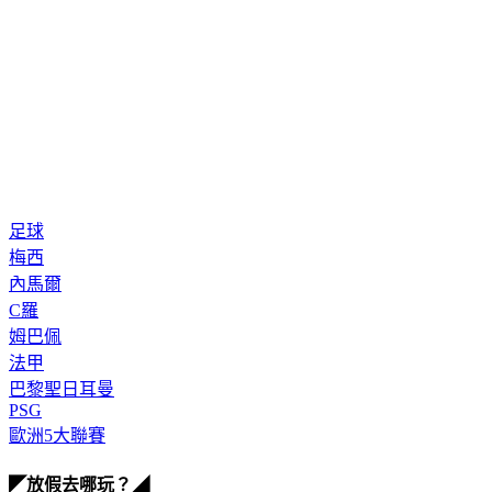
足球
梅西
內馬爾
C羅
姆巴佩
法甲
巴黎聖日耳曼
PSG
歐洲5大聯賽
◤放假去哪玩？◢