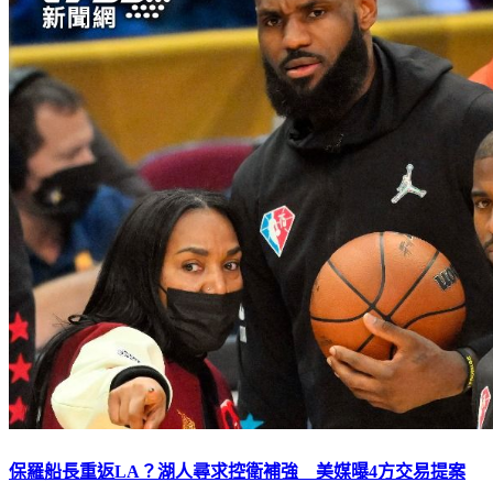
保羅船長重返LA？湖人尋求控衛補強 美媒曝4方交易提案