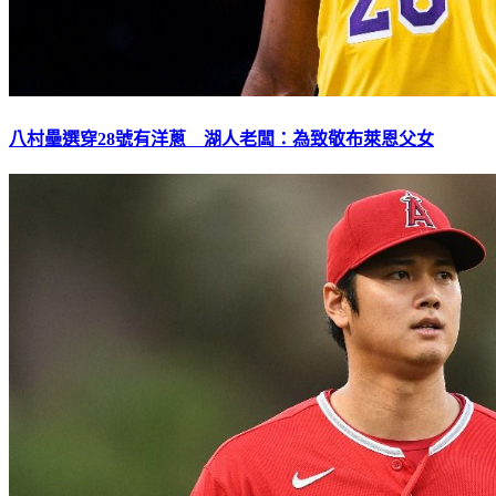
八村壘選穿28號有洋蔥 湖人老闆：為致敬布萊恩父女