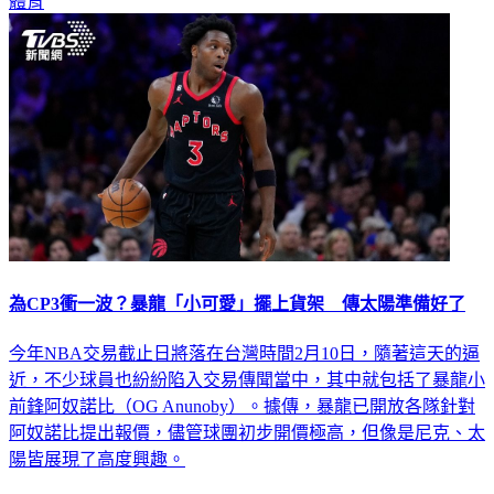
為CP3衝一波？暴龍「小可愛」擺上貨架 傳太陽準備好了
今年NBA交易截止日將落在台灣時間2月10日，隨著這天的逼
近，不少球員也紛紛陷入交易傳聞當中，其中就包括了暴龍小
前鋒阿奴諾比（OG Anunoby）。據傳，暴龍已開放各隊針對
阿奴諾比提出報價，儘管球團初步開價極高，但像是尼克、太
陽皆展現了高度興趣。
體育