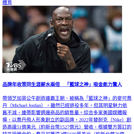
品牌年收等同生涯薪水兩倍 「籃球之神」吸金能力驚人
帶領芝加哥公牛創造連霸王朝、被稱為「籃球之神」的麥可喬
丹（Michael Jordan），雖然已經退役多年，但其明星魅力依
舊不減，連帶影響週邊商品的銷售量。綜合多家美國媒體報
導，以喬丹飛人形象創立的副品牌，2022年替耐克（Nike）創
造高達51億美元（約新台幣1527億元）營收，根據雙方簽訂的
特許授權合約，喬丹可獲得2億5600萬美元（約新台幣76億