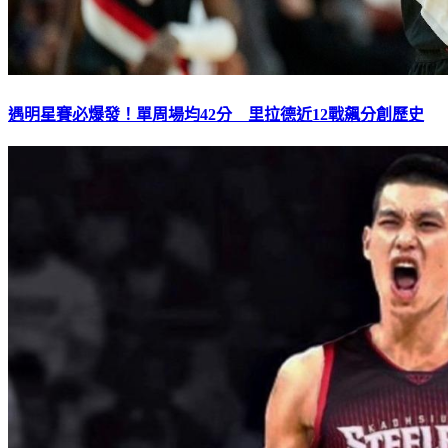
遇明星賽必爆發！單周場均42分 里拉德近12戰飆分創歷史