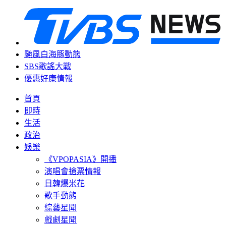
颱風白海豚動態
SBS歌謠大戰
優惠好康情報
首頁
即時
生活
政治
娛樂
《VPOPASIA》開播
演唱會搶票情報
日韓爆米花
歌手動態
綜藝星聞
戲劇星聞