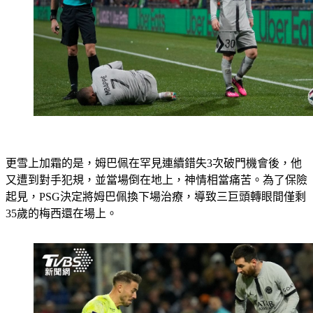
更雪上加霜的是，姆巴佩在罕見連續錯失3次破門機會後，他
又遭到對手犯規，並當場倒在地上，神情相當痛苦。為了保險
起見，PSG決定將姆巴佩換下場治療，導致三巨頭轉眼間僅剩
35歲的梅西還在場上。