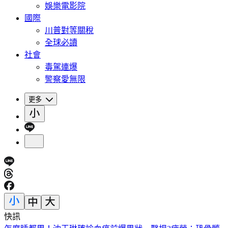
娛樂電影院
國際
川普對等關稅
全球必讀
社會
毒駕連爆
警察愛無限
更多
快訊