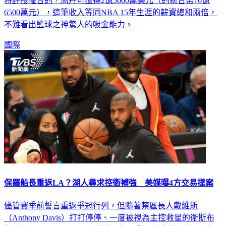
6500萬元），這筆收入等同NBA 15年生涯的薪資總和兩倍，
不難看出籃球之神驚人的吸金能力。
國際
保羅船長重返LA？湖人尋求控衛補強 美媒曝4方交易提案
儘管賽季前誓言重返爭冠行列，但隨著禁區長人戴維斯
（Anthony Davis）打打停停、一度被視為主控救星的衛斯布
魯克（Russell Westbrook）狀態不如預期，湖人的戰績顯得相