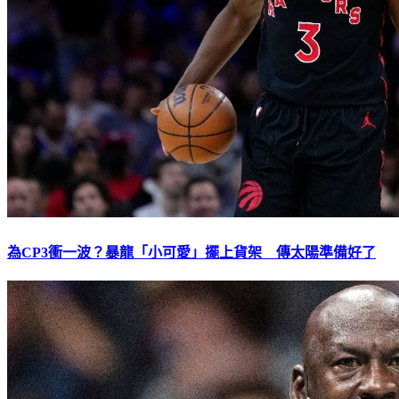
為CP3衝一波？暴龍「小可愛」擺上貨架 傳太陽準備好了