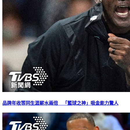
品牌年收等同生涯薪水兩倍 「籃球之神」吸金能力驚人