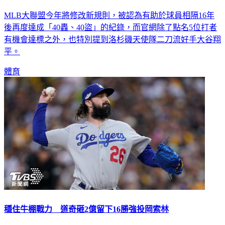
MLB大聯盟今年將修改新規則，被認為有助於球員相隔16年
後再度達成「40轟、40盜」的紀錄，而官網除了點名5位打者
有機會達標之外，也特別提到洛杉磯天使隊二刀流好手大谷翔
平。
體育
穩住牛棚戰力 道奇砸2億留下16勝強投岡索林
上賽季繳出16勝優質成績的道奇（Los Angeles Dodgers）先發