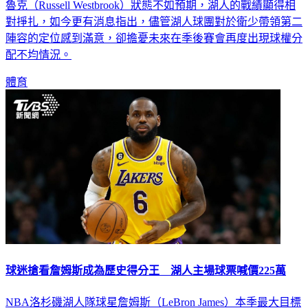
對掙扎，如今更有消息指出，儘管湖人球團對於衛少帶領第二
陣容的定位感到滿意，卻擔憂未來在季後賽會再度出現球權分
配不均情況。
體育
球迷搶看詹姆斯成為歷史得分王 湖人主場球票喊價225萬
NBA洛杉磯湖人隊球星詹姆斯（LeBron James）本季最大目標
就是超越傳奇球星「天勾」賈霸（Kareem Abdul-Jabbar），成