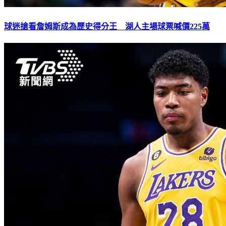
球迷搶看詹姆斯成為歷史得分王 湖人主場球票喊價225萬