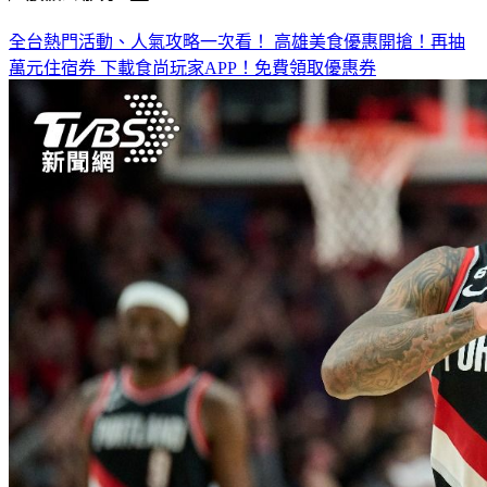
全台熱門活動、人氣攻略一次看！
高雄美食優惠開搶！再抽
萬元住宿券
下載食尚玩家APP！免費領取優惠券