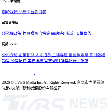
關於我們
56新聞台節目表
政策與隱私
隱私權政策
性騷擾防治措施
網站使用協定
版權宣告
認識 TVBS
公司介紹
企業動態
人才招募
主播專區
星藝象娛樂
節目版權
銷售
公開招標
業務服務
官方聲明
獲獎紀錄／認證
2026 © TVBS Media Inc. All Rights Reserved. 台北市內湖區瑞
光路451號 | 聯利媒體股份有限公司