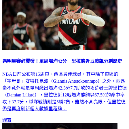
遇明星賽必爆發！單周場均42分 里拉德近12戰飆分創歷史
NBA日前公布第15周東、西區最佳球員，其中除了東區的
「字母哥」安特托昆波（Giannis Antetokounmpo）之外，西區
豪不意外就是單周繳出場均42.3分7.7助攻的拓荒者王牌里拉德
（Damian Lillard），里拉德近12戰場均能夠以67.5%的命中率
攻下37.7分，球隊戰績則是5勝7負，雖然不甚亮眼、但里拉德
仍是再度刷新個人數據里程碑。
體育