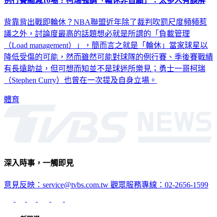
背靠背出戰即輪休？NBA聯盟近年除了裁判吹罰尺度頻頻惹
議之外，討論度最高的話題想必就是所謂的「負載管理
（Load management）」，簡而言之就是「輪休」當家球星以
降低受傷的可能，然而雖然可能對球隊的例行賽、季後賽戰績
有長遠助益，但可想而知並不是球迷所樂見；勇士一哥柯瑞
（Stephen Curry）也曾在一次提及自身立場。
體育
深入時事，一觸即見
意見反映：service@tvbs.com.tw
觀眾服務專線：02-2656-1599
TVBS新聞網