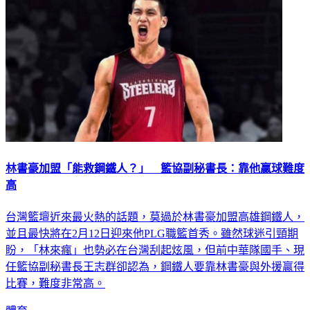
林書豪加盟「能救鋼鐵人？」 籃協副秘書長：靠他贏球難度
高
台灣籃壇近來最火熱的話題，莫過於林書豪加盟高雄鋼鐵人，
並且最快將在2月12日迎來他PLG職籃首秀。雖然球迷引頸期
盼，「林來瘋」也勢必在台灣刮起炫風，但前中華隊國手、現
任籃協副秘書長王志群卻認為，鋼鐵人要靠林書豪與外援贏得
比賽，難度非常高。
體育