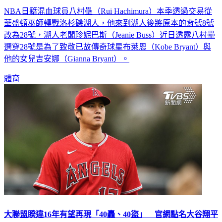
華盛頓巫師轉戰洛杉磯湖人，他來到湖人後將原本的背號8號
改為28號，湖人老闆珍妮巴斯（Jeanie Buss）近日透露八村壘
選穿28號是為了致敬已故傳奇球星布萊恩（Kobe Bryant）與
他的女兒吉安娜（Gianna Bryant）。
體育
大聯盟睽違16年有望再現「40轟、40盜」 官網點名大谷翔平