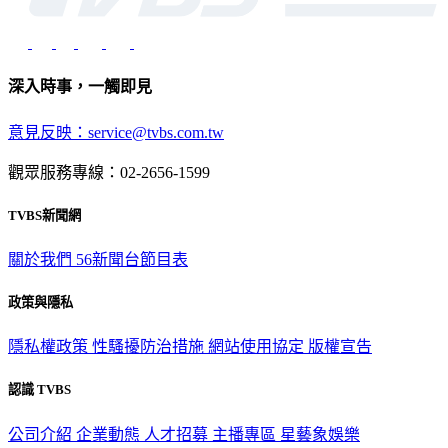
深入時事，一觸即見
意見反映：service@tvbs.com.tw
觀眾服務專線：02-2656-1599
TVBS新聞網
關於我們
56新聞台節目表
政策與隱私
隱私權政策
性騷擾防治措施
網站使用協定
版權宣告
認識 TVBS
公司介紹
企業動態
人才招募
主播專區
星藝象娛樂
節目版權銷售
公開招標
業務服務
官方聲明
獲獎紀錄／認證