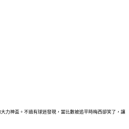
寐以求的大力神盃。不過有球迷發現，當比數被追平時梅西卻笑了，讓