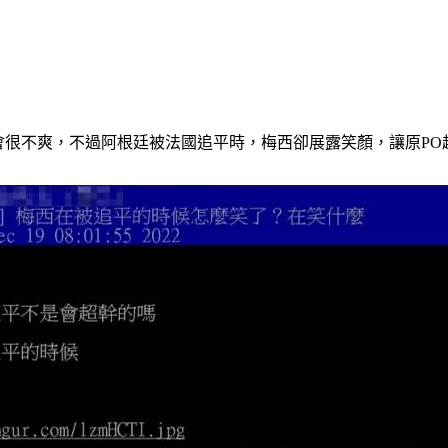
會很不爽，不過阿根廷被法國追平時，梅西卻展露笑顏，讓原PO