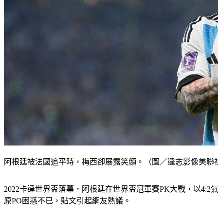
阿根廷被法國追平時，梅西卻展露笑顏。（圖／達志影像美聯
2022卡達世界盃落幕，阿根廷在世界盃冠軍賽PK大戰，以4:2
原PO困惑不已，貼文引起網友熱議。