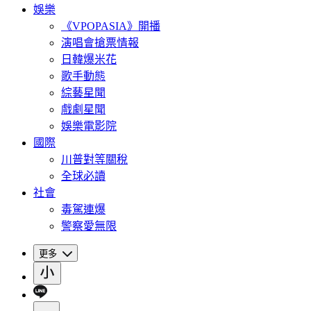
娛樂
《VPOPASIA》開播
演唱會搶票情報
日韓爆米花
歌手動態
綜藝星聞
戲劇星聞
娛樂電影院
國際
川普對等關稅
全球必讀
社會
毒駕連爆
警察愛無限
更多