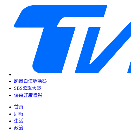
颱風白海豚動態
SBS歌謠大戰
優惠好康情報
首頁
即時
生活
政治