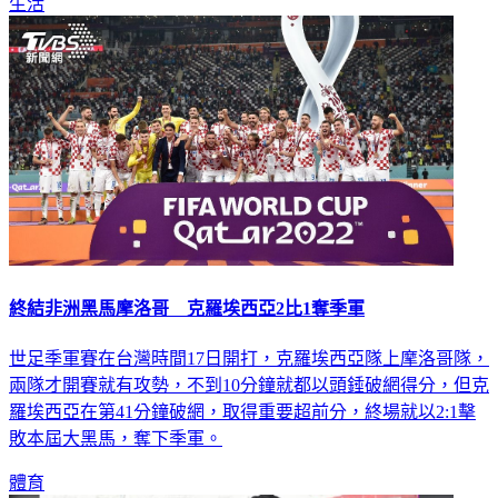
生活
終結非洲黑馬摩洛哥 克羅埃西亞2比1奪季軍
世足季軍賽在台灣時間17日開打，克羅埃西亞隊上摩洛哥隊，
兩隊才開賽就有攻勢，不到10分鐘就都以頭錘破網得分，但克
羅埃西亞在第41分鐘破網，取得重要超前分，終場就以2:1擊
敗本屆大黑馬，奪下季軍。
體育