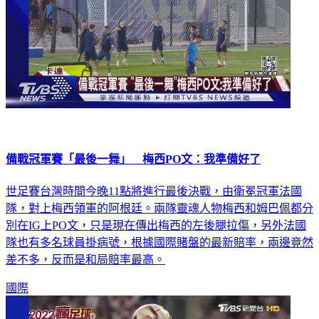
備戰冠軍賽「最後一舞」 梅西PO文：我準備好了
世足賽台灣時間今晚11點將進行最後決戰，由衛冕冠軍法國
隊，對上梅西領軍的阿根廷。兩隊靈魂人物梅西和姆巴佩都分
別在IG上PO文，只是現在傳出梅西的左後腿拉傷，另外法國
隊也有多名球員掛病號，根據國際賭盤的最新賠率，兩邊竟然
差不多，反而是和局賠率最高。
國際