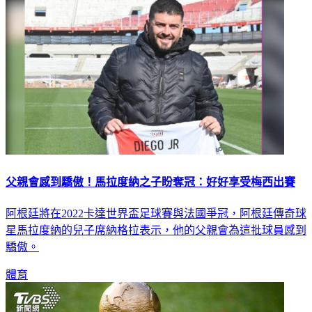
父親會感到驕傲！馬拉度納之子盼奪冠：好好享受梅西出賽
阿根廷將在2022卡達世界盃足球賽與法國爭冠，阿根廷傳奇球
星馬拉度納的兒子席納格拉表示，他的父親會為這批球員感到
驕傲。
體育