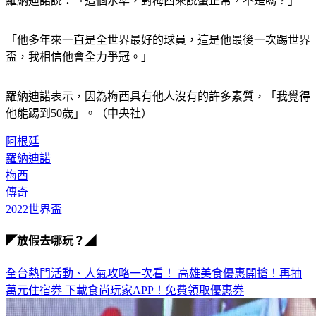
羅納迪諾說：「這個水準，對梅西來說蠻正常，不是嗎？」
「他多年來一直是全世界最好的球員，這是他最後一次踢世界
盃，我相信他會全力爭冠。」
羅納迪諾表示，因為梅西具有他人沒有的許多素質，「我覺得
他能踢到50歲」。（中央社）
阿根廷
羅納迪諾
梅西
傳奇
2022世界盃
◤放假去哪玩？◢
全台熱門活動、人氣攻略一次看！
高雄美食優惠開搶！再抽
萬元住宿券
下載食尚玩家APP！免費領取優惠券