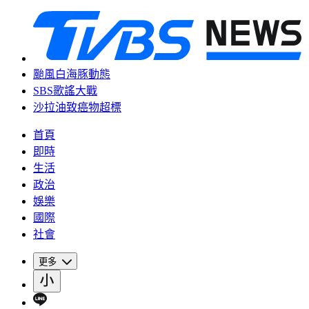
颱風白海豚動態
SBS歌謠大戰
沙拉油致癌物超標
首頁
即時
生活
政治
娛樂
國際
社會
更多