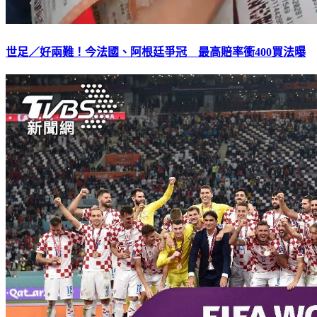
世足／好兩難！今法國、阿根廷爭冠 最高賠率衝400買法曝