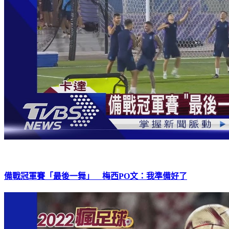
備戰冠軍賽「最後一舞」 梅西PO文：我準備好了