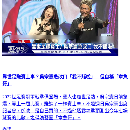
靠世足賺賓士車？吳宗憲急改口「我不賭啦」 但自稱「章魚
哥」
2022世足賽冠軍戰準備登場，藝人也瘋世足熱，吳宗憲日前驚
爆，靠上一屆比賽，賺進了一輛賓士車，不過週日吳宗憲出席
記者會，卻改口是自己買的，不過他透露精準預測出今年七場
球賽的比數，堪稱演藝圈「章魚哥」。
娛樂