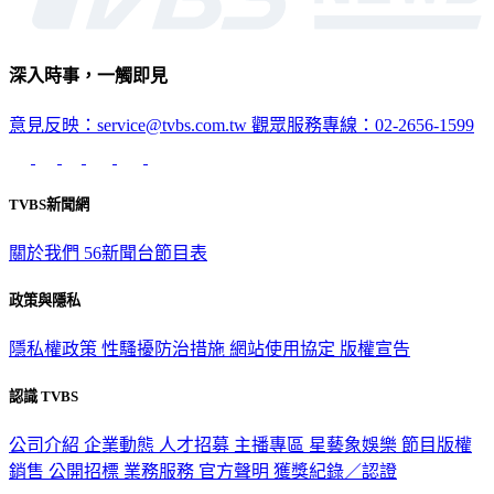
深入時事，一觸即見
意見反映：service@tvbs.com.tw
觀眾服務專線：02-2656-1599
TVBS新聞網
關於我們
56新聞台節目表
政策與隱私
隱私權政策
性騷擾防治措施
網站使用協定
版權宣告
認識 TVBS
公司介紹
企業動態
人才招募
主播專區
星藝象娛樂
節目版權
銷售
公開招標
業務服務
官方聲明
獲獎紀錄／認證