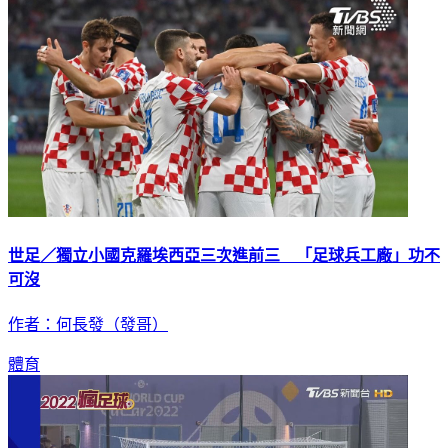
世足／獨立小國克羅埃西亞三次進前三 「足球兵工廠」功不
可沒
作者：何長發（發哥）
體育