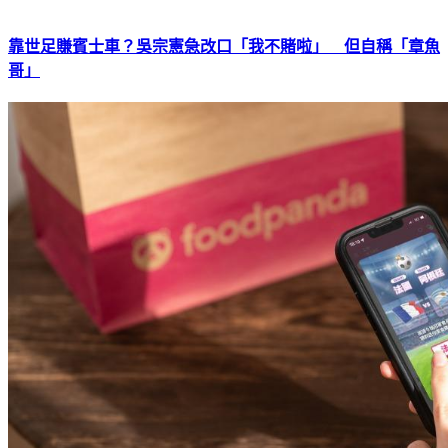
靠世足賺賓士車？吳宗憲急改口「我不賭啦」 但自稱「章魚
哥」