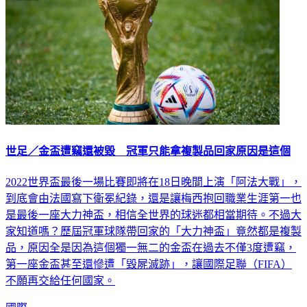
世足／金盃遭竊還被毀 冠軍只能拿複製品回家原因是這個
2022世界盃最後一場比賽即將在18日晚間上演「阿法大戰」，
到底會由法國寫下衛冕紀錄，還是讓梅西抱回職業生涯第一也
是最後一座大力神盃，相信全世界的球迷都相當期待。不過大
家知道嗎？歷屆冠軍球隊帶回家的「大力神盃」竟然都是複製
品，原因全是因為這個獨一無二的金盃在過去不僅3度遭竊，
第一座金盃甚至還慘遭「毀屍滅跡」，讓國際足聯（FIFA）
不願再交給任何國家。