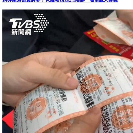
粉碎摩洛哥奪牌夢！克羅埃西亞2:1險勝 魔笛感人終戰