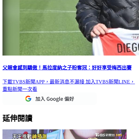
父親會感到驕傲！馬拉度納之子盼奪冠：好好享受梅西出賽
下載TVBS新聞APP，最新消息不漏接
加入TVBS新聞LINE，
重點新聞一次看
延伸閱讀