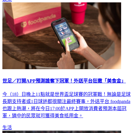
世足／打開APP預測誰奪下冠軍！外送平台狂撒「美食金」
今（18）日晚上11點就是世界盃足球賽的冠軍戰！無論是足球
長期支持者或1日球迷都很關注最終賽事，外送平台 foodpanda
也跟上熱潮，將在今日17:00於APP上開放消費者預測本屆冠
軍，猜中的民眾就可獲得美食抵用金。
生活