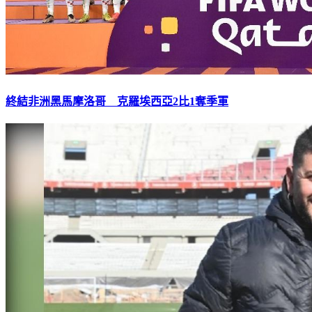
終結非洲黑馬摩洛哥 克羅埃西亞2比1奪季軍