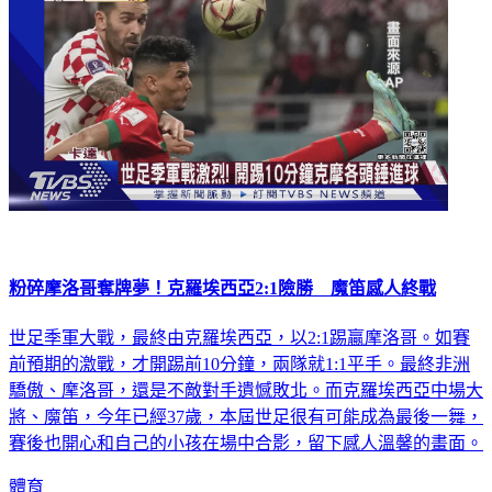
粉碎摩洛哥奪牌夢！克羅埃西亞2:1險勝 魔笛感人終戰
世足季軍大戰，最終由克羅埃西亞，以2:1踢贏摩洛哥。如賽
前預期的激戰，才開踢前10分鐘，兩隊就1:1平手。最終非洲
驕傲、摩洛哥，還是不敵對手遺憾敗北。而克羅埃西亞中場大
將、魔笛，今年已經37歲，本屆世足很有可能成為最後一舞，
賽後也開心和自己的小孩在場中合影，留下感人溫馨的畫面。
體育