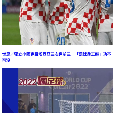
世足／獨立小國克羅埃西亞三次進前三 「足球兵工廠」功不
可沒