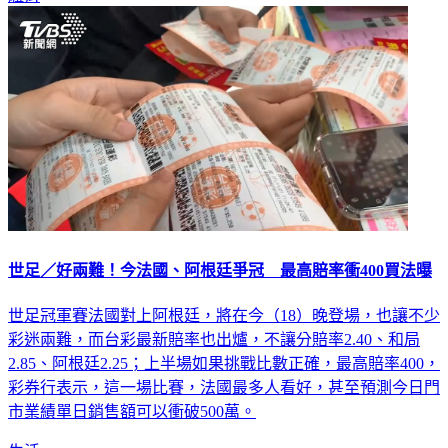
世足／好兩難！今法國、阿根廷爭冠 最高賠率衝400買法曝
世足冠軍賽法國對上阿根廷，將在今（18）晚登場，也讓不少
彩迷兩難，而台彩最新賠率也出爐，不讓分賠率2.40、和局
2.85、阿根廷2.25；上半場如果挑戰比數正確，最高賠率400，
彩券行表示，這一場比賽，法國最多人看好，甚至預測今日門
市業績單日銷售額可以衝破500萬。