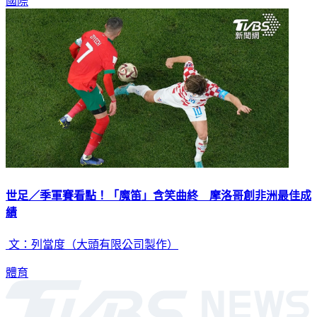
國際
世足／季軍賽看點！「魔笛」含笑曲終 摩洛哥創非洲最佳成
績
文：列當度（大頭有限公司製作）
體育