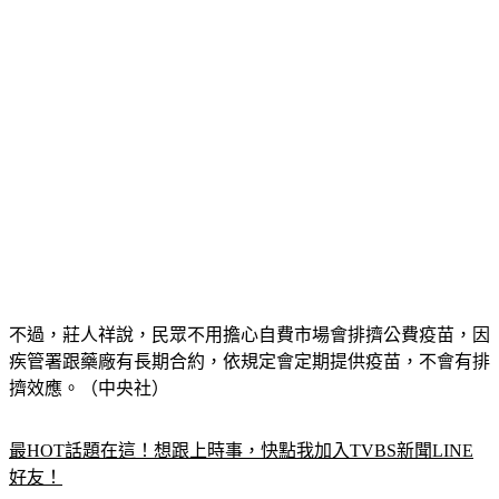
不過，莊人祥說，民眾不用擔心自費市場會排擠公費疫苗，因
疾管署跟藥廠有長期合約，依規定會定期提供疫苗，不會有排
擠效應。（中央社）
最HOT話題在這！想跟上時事，快點我加入TVBS新聞LINE
好友！
中國