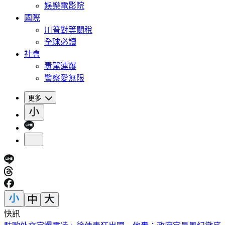
娛樂電影院
國際
川普對等關稅
全球必讀
社會
毒駕連爆
警察愛無限
更多
快訊