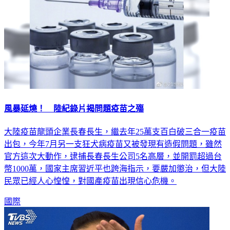
風暴延燒！ 陸紀錄片揭問題疫苗之殤
大陸疫苗龍頭企業長春長生，繼去年25萬支百白破三合一疫苗
出包，今年7月另一支狂犬病疫苗又被發現有造假問題，雖然
官方這次大動作，逮捕長春長生公司5名高層，並開罰超過台
幣1000萬，國家主席習近平也跨海指示，要嚴加懲治，但大陸
民眾已經人心惶惶，對國產疫苗出現信心危機。
國際