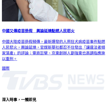
中國又傳疫苗造假 輿論延燒點燃人民怒火
中國大陸疫苗造假頻傳，最新爆發的人用狂犬病疫苗事件點燃
人民怒火，輿論延燒，官媒新華社都忍不住發出「讓違法者傾
家蕩產」的評論；電商巨擘、京東創辦人劉強東也高調指應施
以重刑。
國際
深入時事，一觸即見
意見反映：service@tvbs.com.tw
觀眾服務專線：02-2656-1599