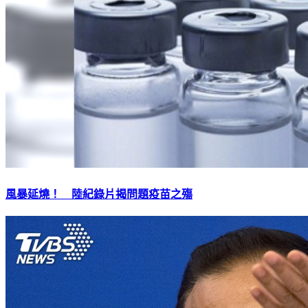
風暴延燒！ 陸紀錄片揭問題疫苗之殤