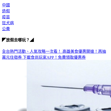
造假
疫苗
狂犬病
公費
◤放假去哪玩？◢
全台熱門活動、人氣攻略一次看！
高雄美食優惠開搶！再抽
萬元住宿券
下載食尚玩家APP！免費領取優惠券