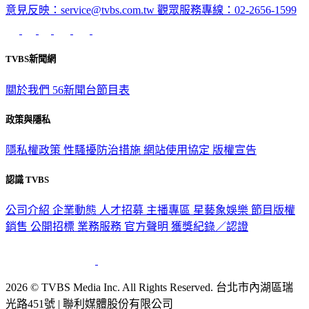
TVBS新聞網
關於我們
56新聞台節目表
政策與隱私
隱私權政策
性騷擾防治措施
網站使用協定
版權宣告
認識 TVBS
公司介紹
企業動態
人才招募
主播專區
星藝象娛樂
節目版權
銷售
公開招標
業務服務
官方聲明
獲獎紀錄／認證
2026 © TVBS Media Inc. All Rights Reserved. 台北市內湖區瑞
光路451號 | 聯利媒體股份有限公司