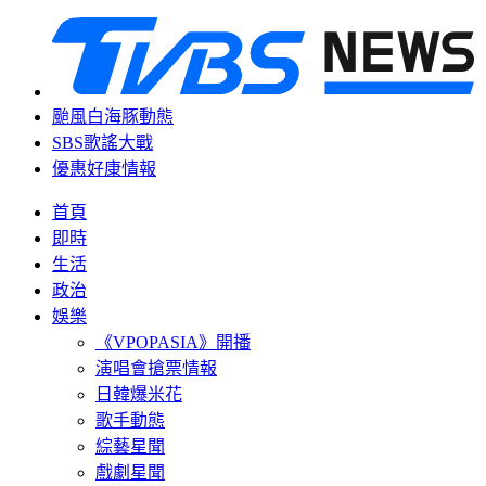
颱風白海豚動態
SBS歌謠大戰
優惠好康情報
首頁
即時
生活
政治
娛樂
《VPOPASIA》開播
演唱會搶票情報
日韓爆米花
歌手動態
綜藝星聞
戲劇星聞