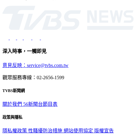
深入時事，一觸即見
意見反映：service@tvbs.com.tw
觀眾服務專線：02-2656-1599
TVBS新聞網
關於我們
56新聞台節目表
政策與隱私
隱私權政策
性騷擾防治措施
網站使用協定
版權宣告
認識 TVBS