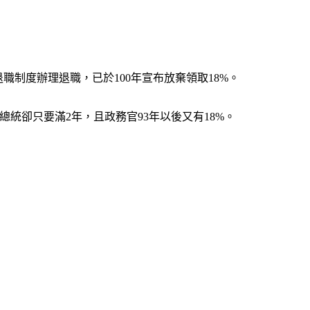
制度辦理退職，已於100年宣布放棄領取18%。
總統卻只要滿2年，且政務官93年以後又有18%。