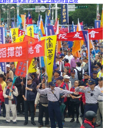
靈夥伴
超準測字!這輩子正緣何時會出現