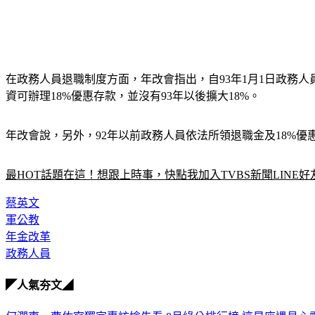
在政務人員退職制度方面，年改會指出，自93年1月1日政務人
資可辦理18%優惠存款，並沒有93年以後擴大18%。
年改會說，另外，92年以前政務人員依法所領退職金及18%
最HOT話題在這！想跟上時事，快點我加入TVBS新聞LINE好
蔡英文
軍公教
年金改革
政務人員
◤人氣夯文◢