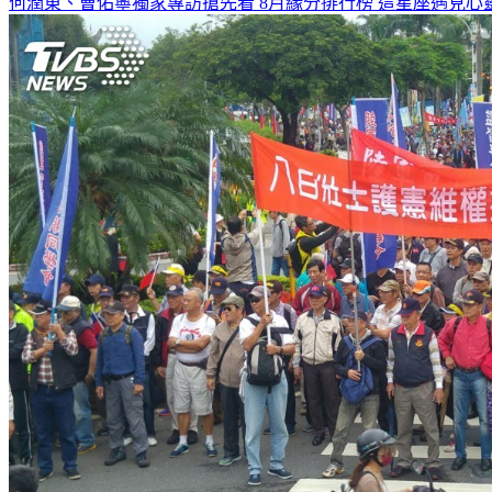
何潤東、曹佑寧獨家專訪搶先看
8月緣分排行榜 這星座遇見心