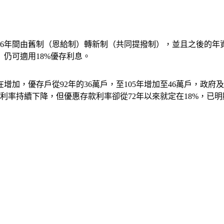
86年間由舊制（恩給制）轉新制（共同提撥制），並且之後的
仍可適用18%優存利息。
加，優存戶從92年的36萬戶，至105年增加至46萬戶，政府及
利率持續下降，但優惠存款利率卻從72年以來就定在18%，已