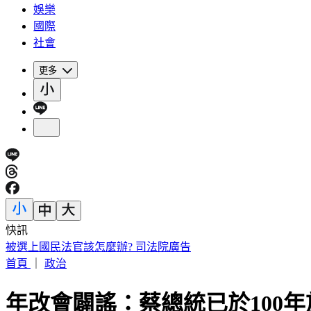
娛樂
國際
社會
更多
快訊
白海豚颱風路徑又變了！北部首當其衝 風雨最猛時刻曝
首頁
｜
政治
年改會闢謠：蔡總統已於100年