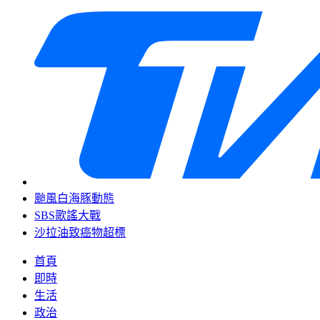
颱風白海豚動態
SBS歌謠大戰
沙拉油致癌物超標
首頁
即時
生活
政治