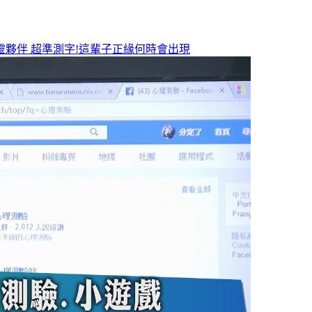
靈夥伴
超準測字!這輩子正緣何時會出現