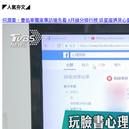
◤人氣夯文◢
何潤東、曹佑寧獨家專訪搶先看
8月緣分排行榜 這星座遇見心