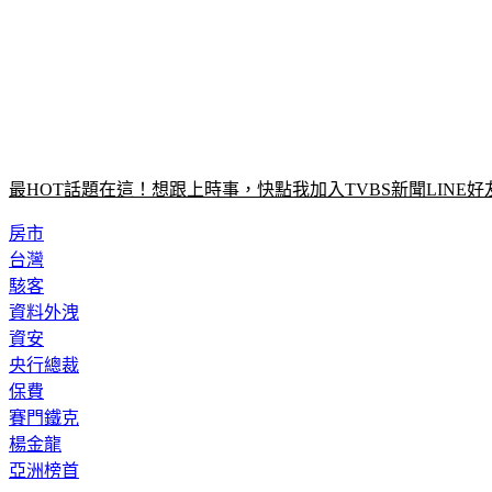
最HOT話題在這！想跟上時事，快點我加入TVBS新聞LINE好
房市
台灣
駭客
資料外洩
資安
央行總裁
保費
賽門鐵克
楊金龍
亞洲榜首