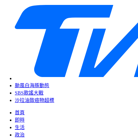
颱風白海豚動態
SBS歌謠大戰
沙拉油致癌物超標
首頁
即時
生活
政治