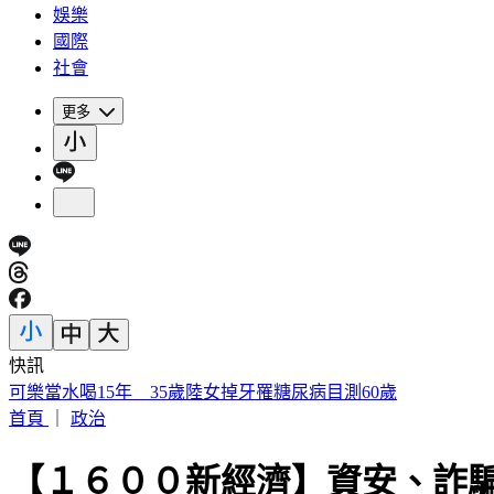
娛樂
國際
社會
更多
快訊
可樂當水喝15年 35歲陸女掉牙罹糖尿病目測60歲
首頁
｜
政治
【１６００新經濟】資安、詐