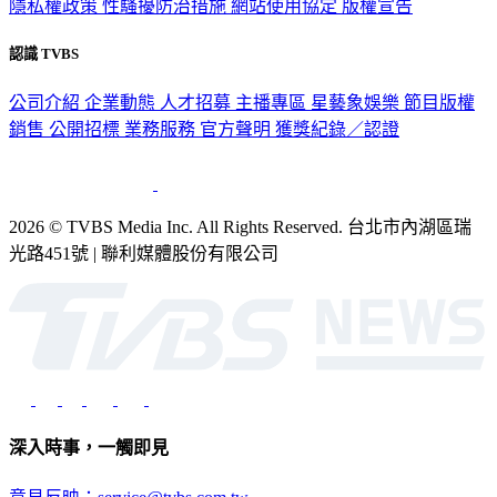
隱私權政策
性騷擾防治措施
網站使用協定
版權宣告
認識 TVBS
公司介紹
企業動態
人才招募
主播專區
星藝象娛樂
節目版權
銷售
公開招標
業務服務
官方聲明
獲獎紀錄／認證
2026 © TVBS Media Inc. All Rights Reserved. 台北市內湖區瑞
光路451號 | 聯利媒體股份有限公司
深入時事，一觸即見