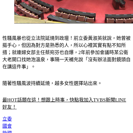
性騷風暴也從立法院延燒到政壇！前立委黃淑英就說，她曾被
摳手心，但因為對方是熟悉的人，所以心裡其實有點不知所
措；就連婦女部主任蔡宛芬也自爆，2年前參加會議時某公衛
大老開口找她泡溫泉，事隔一天補充說「沒有辦法面對鏡頭自
在講這件事」。
隨著性騷風波持續延燒，越多女性選擇站出來。
最HOT話題在這！想跟上時事，快點我加入TVBS新聞LINE
好友！
立委
國會