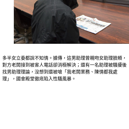
多半女立委都說不知情。據傳，這男助理曾親吻女助理臉頰，
對方老闆接到被害人電話卻消極解決；還有一名助理被騷擾後
找男助理理論，沒想到還被嗆「我老闆業務、陳情都我處
理」，國會殿堂徹底陷入性騷風暴。