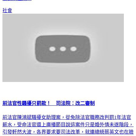
社會
前法官性騷擾只罰款！ 司法院：改二審制
前法官陳鴻斌騷擾女助理案，從免除法官職務改判罰1年法官
薪水，受命法官還上廣播節目說這案件只是婚外情未遂階段，
引發軒然大波，各界要求要司法改革，就連總統蔡英文也在臉