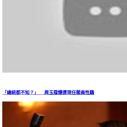
「總統都不知？」 周玉蔻爆遭現任閣員性騷