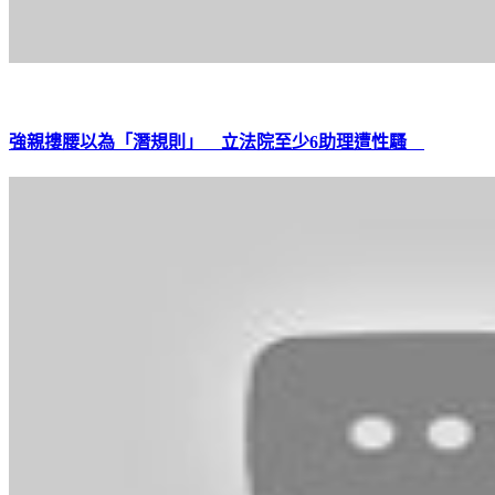
強親摟腰以為「潛規則」 立法院至少6助理遭性騷