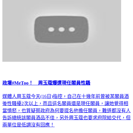
政壇#MeToo！ 周玉蔻爆遭現任閣員性騷
媒體人周玉蔻今天(16日)指控，自己在十幾年前曾被某閣員酒
後性騷擾2次以上，而且這名閣員還是現任閣員，讓她覺得相
當憤怒，也質疑蔡政府為何要提名他擔任閣員，難道都沒有人
告訴總統該閣員酒品不佳，另外周玉蔻也要求府院給交代，但
兩單位是低調沒有回應！