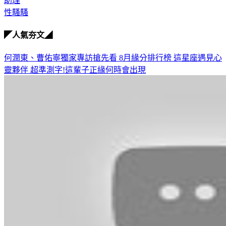
助理
性騷騷
◤人氣夯文◢
何潤東、曹佑寧獨家專訪搶先看
8月緣分排行榜 這星座遇見心
靈夥伴
超準測字!這輩子正緣何時會出現