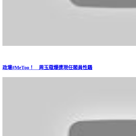
政壇#MeToo！ 周玉蔻爆遭現任閣員性騷