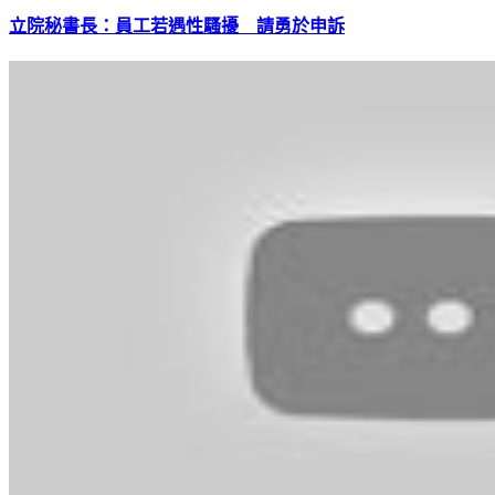
立院秘書長：員工若遇性騷擾 請勇於申訴