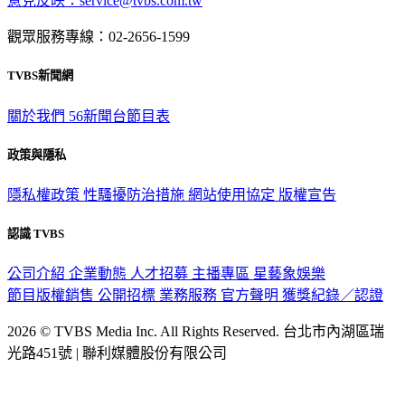
意見反映：service@tvbs.com.tw
觀眾服務專線：02-2656-1599
TVBS新聞網
關於我們
56新聞台節目表
政策與隱私
隱私權政策
性騷擾防治措施
網站使用協定
版權宣告
認識 TVBS
公司介紹
企業動態
人才招募
主播專區
星藝象娛樂
節目版權銷售
公開招標
業務服務
官方聲明
獲獎紀錄／認證
2026 © TVBS Media Inc. All Rights Reserved. 台北市內湖區瑞
光路451號 | 聯利媒體股份有限公司