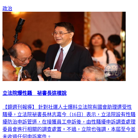
政治
立法院爆性騷 祕書長這樣說
【鏡週刊報導】 針對社運人士爆料立法院有國會助理遭受性
騷擾，立法院祕書長林志嘉今（16日）表示，立法院設有性騷
擾防治申訴管道，在接獲員工申訴後，由性騷擾申訴調查處理
委員會進行相關的調查處置。不過，立院也強調，本屆至今並
未收過任何申訴案件。