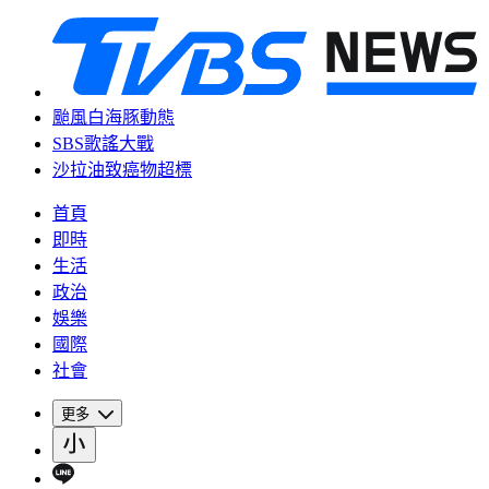
颱風白海豚動態
SBS歌謠大戰
沙拉油致癌物超標
首頁
即時
生活
政治
娛樂
國際
社會
更多