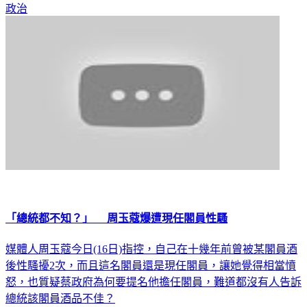
政治
「總統都不知？」 周玉蔻爆遭現任閣員性騷
媒體人周玉蔻今日(16日)指控，自己在十幾年前曾被某閣員酒
後性騷擾2次，而且這名閣員還是現任閣員，讓她覺得相當憤
怒，也質疑蔡政府為何要提名他擔任閣員，難道都沒有人告訴
總統該閣員酒品不佳？