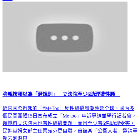
強親摟腰以為「潛規則」 立法院至少6助理遭性騷
近來國際掀起的「#MeToo」反性騷擾風潮蔓延全球，國內多
個民間團體15日宣布成立「Me too」申訴專線並舉行記者會，
還爆料立法院內也有性騷擾問題，而且至少有6名助理受害，
民進黨婦女部主任蔡宛芬更自爆，曾被某「公衛大老」邀請單
獨去泡溫泉！