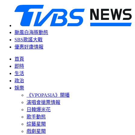
颱風白海豚動態
SBS歌謠大戰
優惠好康情報
首頁
即時
生活
政治
娛樂
《VPOPASIA》開播
演唱會搶票情報
日韓爆米花
歌手動態
綜藝星聞
戲劇星聞