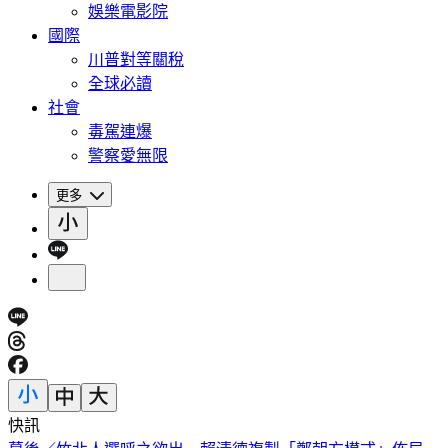
娛樂電影院
國際
川普對等關稅
全球必讀
社會
毒駕連爆
警察愛無限
更多
快訊