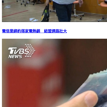
電信業綁約搭家電熱銷 結盟通路壯大