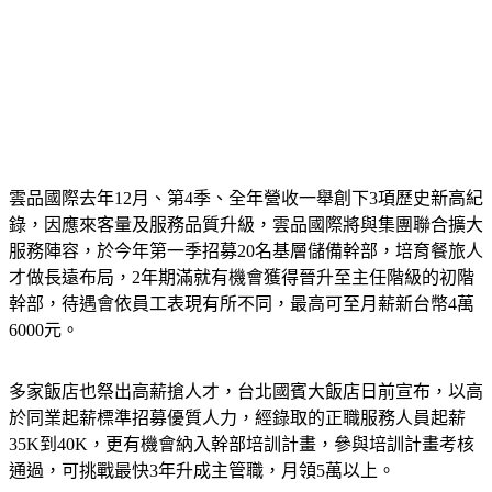
雲品國際去年12月、第4季、全年營收一舉創下3項歷史新高紀
錄，因應來客量及服務品質升級，雲品國際將與集團聯合擴大
服務陣容，於今年第一季招募20名基層儲備幹部，培育餐旅人
才做長遠布局，2年期滿就有機會獲得晉升至主任階級的初階
幹部，待遇會依員工表現有所不同，最高可至月薪新台幣4萬
6000元。
多家飯店也祭出高薪搶人才，台北國賓大飯店日前宣布，以高
於同業起薪標準招募優質人力，經錄取的正職服務人員起薪
35K到40K，更有機會納入幹部培訓計畫，參與培訓計畫考核
通過，可挑戰最快3年升成主管職，月領5萬以上。