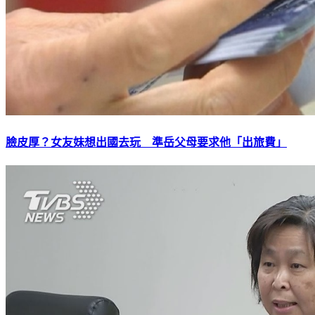
臉皮厚？女友妹想出國去玩 準岳父母要求他「出旅費」