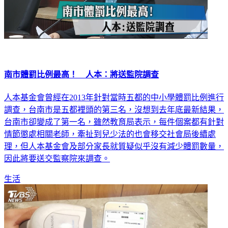
南市體罰比例最高！ 人本：將送監院調查
人本基金會曾經在2013年針對當時五都的中小學體罰比例進行
調查，台南市是五都裡頭的第三名，沒想到去年底最新結果，
台南市卻變成了第一名，雖然教育局表示，每件個案都有針對
情節懲處相關老師，牽扯到兒少法的也會移交社會局後續處
理，但人本基金會及部分家長就質疑似乎沒有減少體罰數量，
因此將要送交監察院來調查。
生活