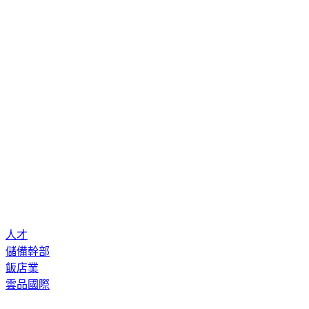
人才
儲備幹部
飯店業
雲品國際