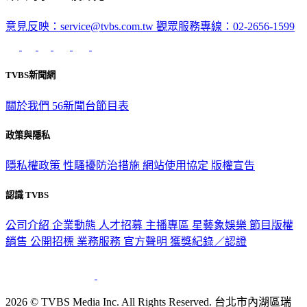
意見反映：service@tvbs.com.tw
觀眾服務專線：02-2656-1599
TVBS新聞網
關於我們
56新聞台節目表
政策與隱私
隱私權政策
性騷擾防治措施
網站使用協定
版權宣告
認識 TVBS
公司介紹
企業動態
人才招募
主播專區
星藝象娛樂
節目版權
銷售
公開招標
業務服務
官方聲明
獲獎紀錄／認證
2026 © TVBS Media Inc. All Rights Reserved. 台北市內湖區瑞