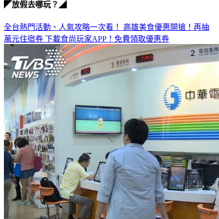
◤放假去哪玩？◢
全台熱門活動、人氣攻略一次看！
高雄美食優惠開搶！再抽
萬元住宿券
下載食尚玩家APP！免費領取優惠券