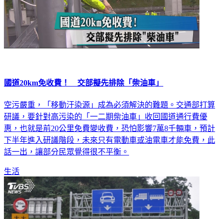
國道20km免收費！ 交部擬先排除「柴油車」
空污嚴重，「移動汙染源」成為必須解決的難題。交通部打算
研議，要針對高污染的「一二期柴油車」收回國道通行費優
惠，也就是前20公里免費變收費，恐怕影響7萬8千輛車，預計
下半年進入研議階段，未來只有電動車或油電車才能免費，此
話一出，讓部分民眾覺得很不平衡。
生活