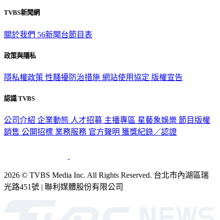
TVBS新聞網
關於我們
56新聞台節目表
政策與隱私
隱私權政策
性騷擾防治措施
網站使用協定
版權宣告
認識 TVBS
公司介紹
企業動態
人才招募
主播專區
星藝象娛樂
節目版權
銷售
公開招標
業務服務
官方聲明
獲獎紀錄／認證
2026 © TVBS Media Inc. All Rights Reserved. 台北市內湖區瑞
光路451號 | 聯利媒體股份有限公司