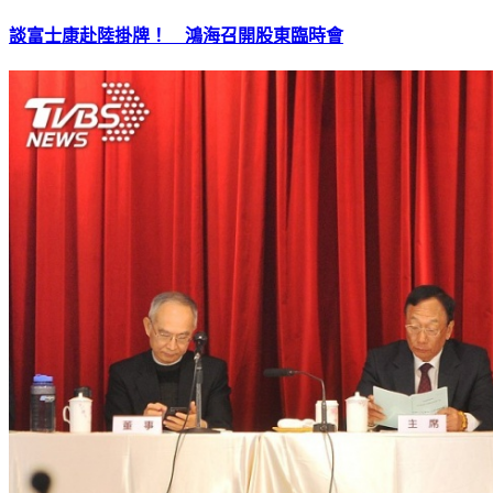
談富士康赴陸掛牌！ 鴻海召開股東臨時會