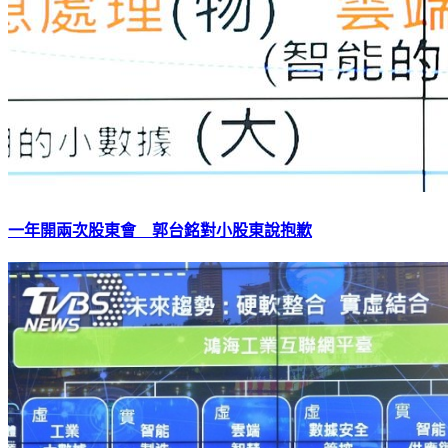
一年開兩次股東會 郭台銘對小股東說抱歉