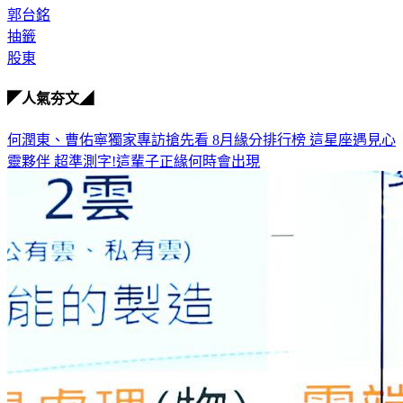
郭台銘
抽籤
股東
◤人氣夯文◢
何潤東、曹佑寧獨家專訪搶先看
8月緣分排行榜 這星座遇見心
靈夥伴
超準測字!這輩子正緣何時會出現