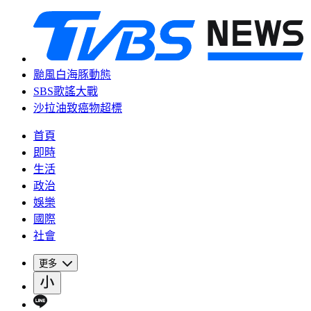
颱風白海豚動態
SBS歌謠大戰
沙拉油致癌物超標
首頁
即時
生活
政治
娛樂
國際
社會
更多