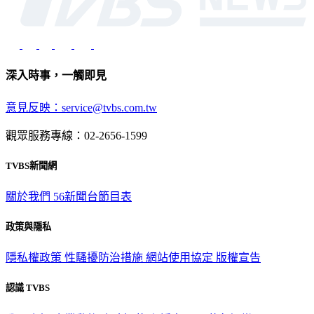
深入時事，一觸即見
意見反映：service@tvbs.com.tw
觀眾服務專線：02-2656-1599
TVBS新聞網
關於我們
56新聞台節目表
政策與隱私
隱私權政策
性騷擾防治措施
網站使用協定
版權宣告
認識 TVBS