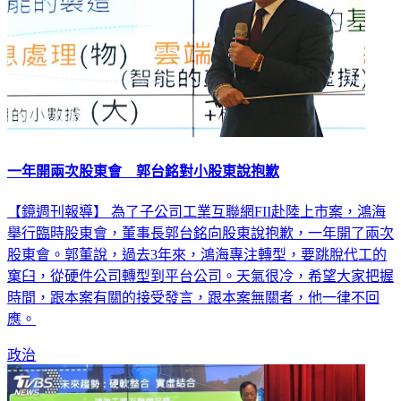
一年開兩次股東會 郭台銘對小股東說抱歉
【鏡週刊報導】 為了子公司工業互聯網FII赴陸上市案，鴻海
舉行臨時股東會，董事長郭台銘向股東說抱歉，一年開了兩次
股東會。郭董說，過去3年來，鴻海專注轉型，要跳脫代工的
窠臼，從硬件公司轉型到平台公司。天氣很冷，希望大家把握
時間，跟本案有關的接受發言，跟本案無關者，他一律不回
應。
政治