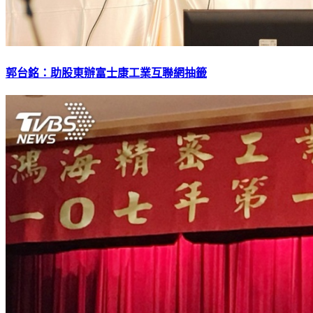
郭台銘：助股東辦富士康工業互聯網抽籤