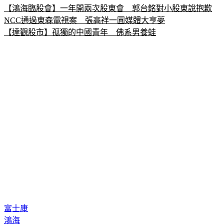
【鴻海臨股會】一年開兩次股東會　郭台銘對小股東說抱歉
NCC通過東森電視案　張高祥一圓媒體大亨夢
【達觀股市】孤獨的中國青年　佛系男養蛙
富士康
鴻海