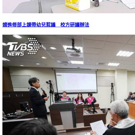
婦進修部上課帶幼兒惹議 校方研議辦法