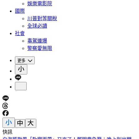
娛樂電影院
國際
川普對等關稅
全球必讀
社會
毒駕連爆
警察愛無限
更多
快訊