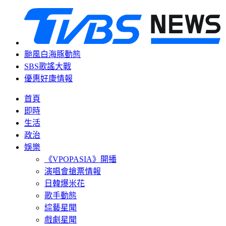
颱風白海豚動態
SBS歌謠大戰
優惠好康情報
首頁
即時
生活
政治
娛樂
《VPOPASIA》開播
演唱會搶票情報
日韓爆米花
歌手動態
綜藝星聞
戲劇星聞