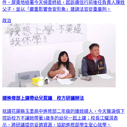
件，屏東地檢署今天偵查終結，起訴廣信行前後任負責人陳姓
父子，並以「嚴重影響食安形象」建請法官從重量刑。
政治
婦進修部上課帶幼兒惹議 校方研議辦法
就讀花蓮縣玉里高中進修部二年級的連姓婦人，今天聲淚俱下
控訴校方不讓她帶著1歲多的幼兒一起上課；校長江耀淇表
示，將研議提供妥適資源，協助進修部學生安心就學。