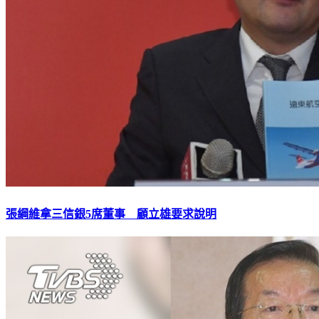
張綱維拿三信銀5席董事 顧立雄要求說明