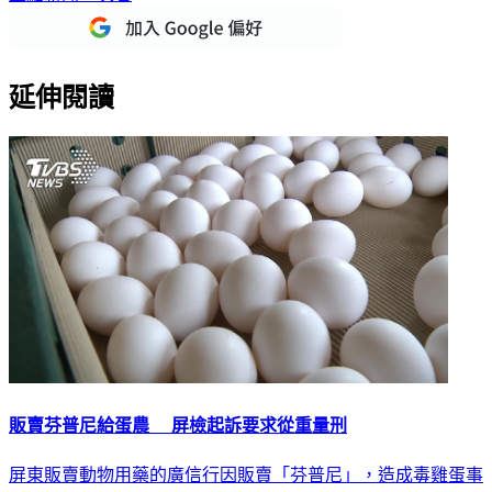
延伸閱讀
販賣芬普尼給蛋農 屏檢起訴要求從重量刑
屏東販賣動物用藥的廣信行因販賣「芬普尼」，造成毒雞蛋事