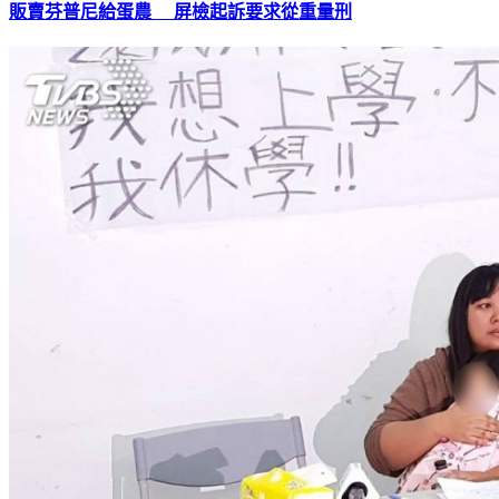
販賣芬普尼給蛋農 屏檢起訴要求從重量刑