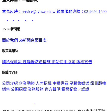
深入時事，一觸即見
意見反映：service@tvbs.com.tw
觀眾服務專線：02-2656-1599
TVBS新聞網
關於我們
56新聞台節目表
政策與隱私
隱私權政策
性騷擾防治措施
網站使用協定
版權宣告
認識 TVBS
公司介紹
企業動態
人才招募
主播專區
星藝象娛樂
節目版權
銷售
公開招標
業務服務
官方聲明
獲獎紀錄／認證