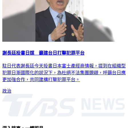
謝長廷投書日媒 籲建台日打擊犯罪平台
駐日代表謝長廷今天投書日本富士產經商情報，提到在組織型
犯罪日漸國際化的狀況下，為杜絕不法集團覬覦，呼籲台日應
更加強合作，共同建構打擊犯罪平台。
政治