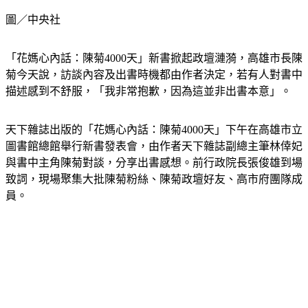
圖／中央社
「花媽心內話：陳菊4000天」新書掀起政壇漣漪，高雄市長陳
菊今天說，訪談內容及出書時機都由作者決定，若有人對書中
描述感到不舒服，「我非常抱歉，因為這並非出書本意」。
天下雜誌出版的「花媽心內話：陳菊4000天」下午在高雄市立
圖書館總館舉行新書發表會，由作者天下雜誌副總主筆林倖妃
與書中主角陳菊對談，分享出書感想。前行政院長張俊雄到場
致詞，現場聚集大批陳菊粉絲、陳菊政壇好友、高市府團隊成
員。