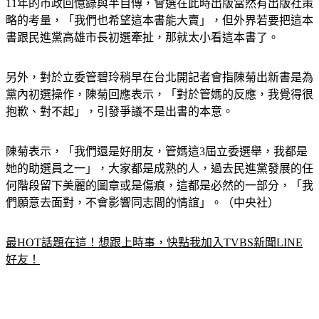
11年的市政回憶錄與半自傳，會選在此時出版當然有出版社策
略的考量，「我們也希望這本書能大賣」，但外界若要把這本
書跟民進黨高雄市長初選牽扯，那就太小看這本書了。
另外，對於立委管碧玲稍早在台北開記者會指陳菊出新書是為
黨內初選操作，陳菊回應表示，「對於管媽的反應，我覺得很
抱歉、對不起」，引發爭議不是出書的本意。
陳菊表示，「我們還是好朋友，管媽這3屆立委選舉，我都是
她的助選員之一」，大家都是成熟的人，過去民進黨發展的任
何階段留下美麗的圖章或是傷痕，這都是必然的一部分，「我
們願意去面對，不會影響同志間的情誼」。（中央社）
最HOT話題在這！想跟上時事，快點我加入TVBS新聞LINE
好友！