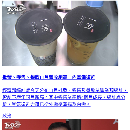
批發、零售、餐飲11月營收創高 內需漸復甦
經濟部統計處今天公布11月批發、零售及餐飲業營業額統計，
皆創下歷年同月新高。其中零售業連續4個月成長，統計處分
析，景氣復甦力道已從外需逐漸擴及內需。
政治