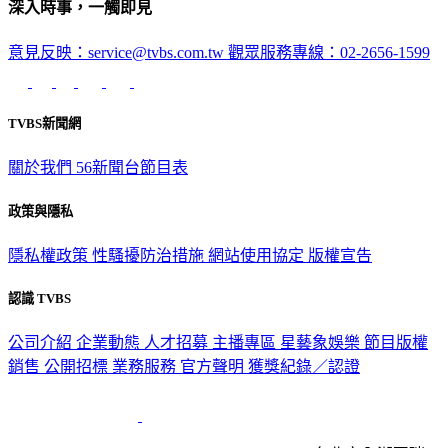
深入時事，一觸即見
意見反映：service@tvbs.com.tw
觀眾服務專線：02-2656-1599
TVBS新聞網
關於我們
56新聞台節目表
政策與隱私
隱私權政策
性騷擾防治措施
網站使用協定
版權宣告
認識 TVBS
公司介紹
企業動態
人才招募
主播專區
星藝象娛樂
節目版權
銷售
公開招標
業務服務
官方聲明
獲獎紀錄／認證