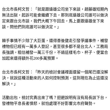
台北市長柯文哲：「就是跟遠雄公司坐下來談，趙藤雄短期內
無法出獄，起訴可能會繼續下去，那到底遠雄公司誰可以做決
定來跟台北市談，我們大概下午回去，馬上要跟遠雄坐下來
談，問他們到底誰可以做決定。」
棘手事情不少除了大巨蛋，還得善後健走引發爭議事件，補發
禮物但已經有一萬多人登記，甚至很多都不是台北人，工務局
長強調，粗估補發一萬三千份，不過這樣毛巾、杯子、便當合
加起來還得額外花200多萬預算。
台北市長柯文哲：「昨天的檢討會議裡面還留一個尾巴還沒解
決，就說這種活動來的人如何控制預測，這到現在為止這還沒
解決。」
活動出包，檢討究責出來了嗎？迴避說明有沒有局長該下台，
發禮物平息長者憤怒，就怕處理不好影響北市府聲勢。