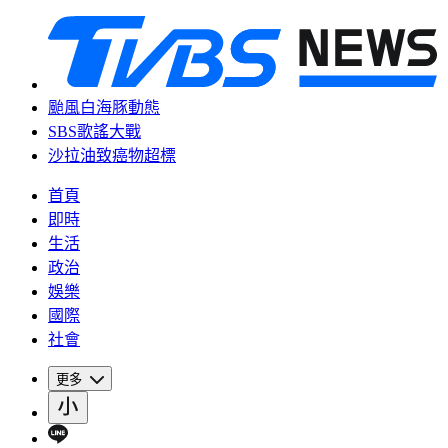
颱風白海豚動態
SBS歌謠大戰
沙拉油致癌物超標
首頁
即時
生活
政治
娛樂
國際
社會
更多