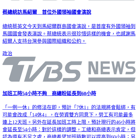
蔡總統訪馬紹爾 首位外國領袖國會演說
總統蔡英文今天到馬紹爾群島國會演說，是首度有外國領袖到
馬國國會發表演說。蔡總統表示很珍惜這樣的機會，也感謝馬
紹爾人支持台灣參與國際組織和公約。
政治
加班工時54小時不夠 商總盼延長到60小時
「一例一休」的修法在即，預計「7休1」的法規將會鬆綁，有
可能會改成「14休4」，在勞資雙方同意下，勞工有可能最多
連上12天班。另外在延長加班工時上限，預計現行的46小時將
會延長至54小時：對於這樣的調整，工總和商總表示肯定，但
認為還有不足之處，商總希望加班時數可以提高到60小時；另