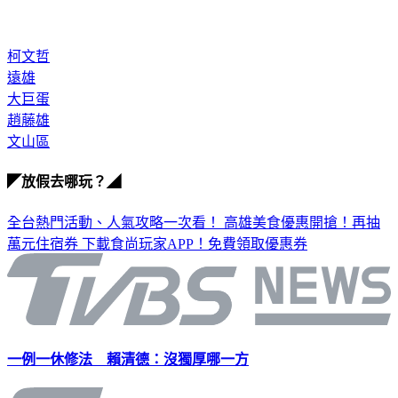
柯文哲
遠雄
大巨蛋
趙藤雄
文山區
◤放假去哪玩？◢
全台熱門活動、人氣攻略一次看！
高雄美食優惠開搶！再抽
萬元住宿券
下載食尚玩家APP！免費領取優惠券
一例一休修法 賴清德：沒獨厚哪一方