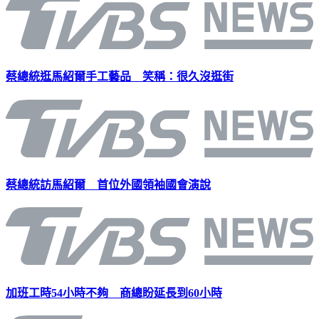
蔡總統逛馬紹爾手工藝品 笑稱：很久沒逛街
蔡總統訪馬紹爾 首位外國領袖國會演說
加班工時54小時不夠 商總盼延長到60小時