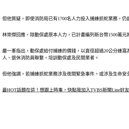
但他質疑，即使消防局已有1700名人力投入捕蜂抓蛇業務，
林崇傑回應，除動保處原本人力，已計畫編列新台幣1500萬
嚴一峯指出，動保處給付捕蜂的價錢，以直徑超過20公分蜂窩為例
人、退休消防員聯繫，培訓動保處及民間業者。
但他強調，若捕蜂抓蛇業務涉及夜間緊急事件，或涉及生命安
最HOT話題在這！想跟上時事，快點我加入TVBS新聞Line好