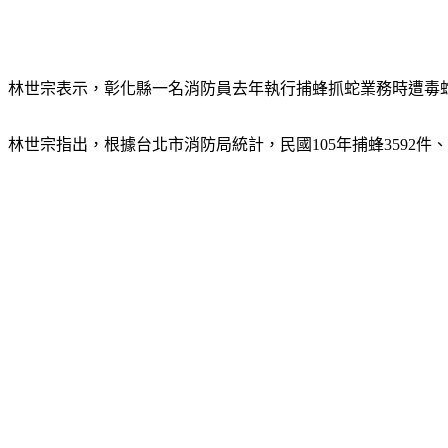
林世宗表示，彰化縣一名消防員去年執行捕蜂抓蛇業務時遭毒
林世宗指出，根據台北市消防局統計，民國105年捕蜂3592件、抓