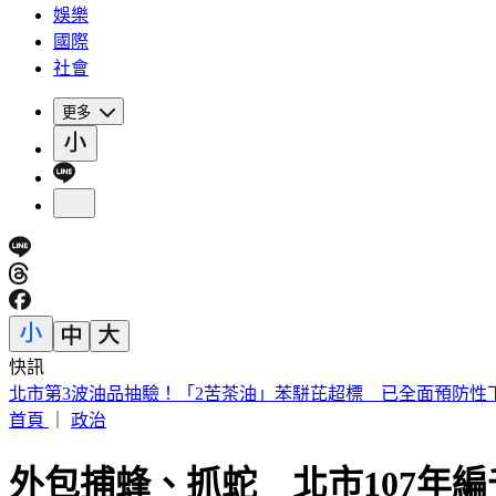
娛樂
國際
社會
更多
快訊
北市第3波油品抽驗！「2苦茶油」苯駢芘超標 已全面預防性
首頁
｜
政治
外包捕蜂、抓蛇 北市107年