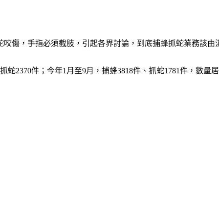
蛇咬傷，手指必須截肢，引起各界討論，到底捕蜂抓蛇業務該由
蛇2370件；今年1月至9月，捕蜂3818件、抓蛇1781件，數量