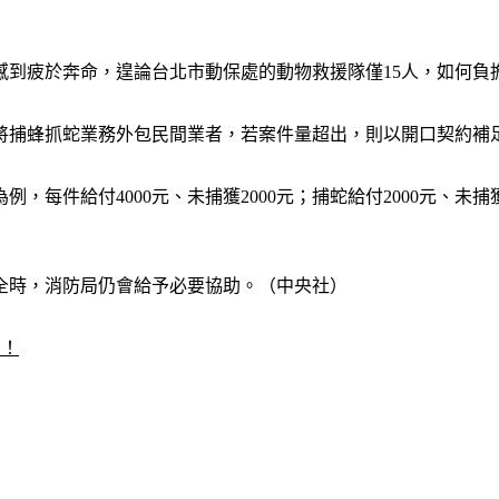
仍感到疲於奔命，遑論台北市動保處的動物救援隊僅15人，如何
元將捕蜂抓蛇業務外包民間業者，若案件量超出，則以開口契約補
，每件給付4000元、未捕獲2000元；捕蛇給付2000元、未
全時，消防局仍會給予必要協助。（中央社）
友！