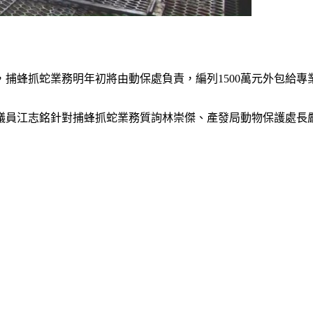
捕蜂抓蛇業務明年初將由動保處負責，編列1500萬元外包給
議員江志銘針對捕蜂抓蛇業務質詢林崇傑、產發局動物保護處長