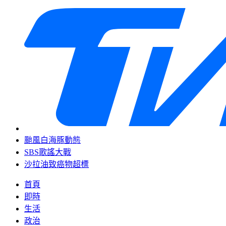
颱風白海豚動態
SBS歌謠大戰
沙拉油致癌物超標
首頁
即時
生活
政治