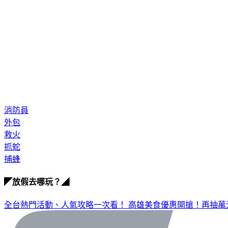
消防員
外包
救火
抓蛇
捕蜂
◤放假去哪玩？◢
全台熱門活動、人氣攻略一次看！
高雄美食優惠開搶！再抽萬