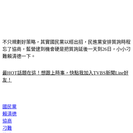
不只規劃好策略，其實國民黨以經出招，民進黨安排質詢時程
忘了協商，藍營逮到機會硬是把質詢延後一天到26日，小小刁
難賴清德一下。
最HOT話題在這！想跟上時事，快點我加入TVBS新聞Line好
友！
國民黨
賴清德
協商
刁難