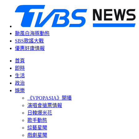
颱風白海豚動態
SBS歌謠大戰
優惠好康情報
首頁
即時
生活
政治
娛樂
《VPOPASIA》開播
演唱會搶票情報
日韓爆米花
歌手動態
綜藝星聞
戲劇星聞