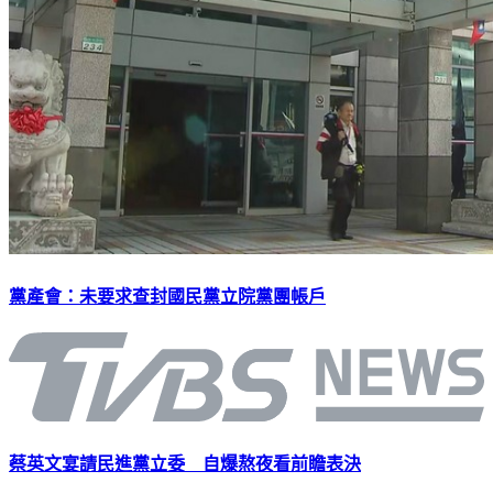
黨產會：未要求查封國民黨立院黨團帳戶
蔡英文宴請民進黨立委 自爆熬夜看前瞻表決