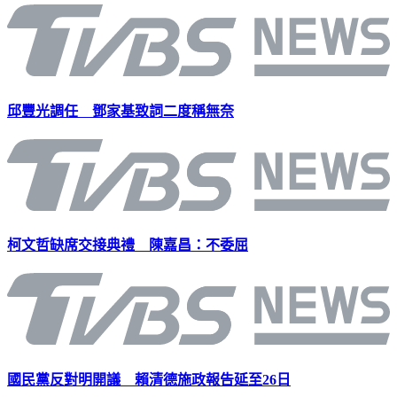
邱豐光調任 鄧家基致詞二度稱無奈
柯文哲缺席交接典禮 陳嘉昌：不委屈
國民黨反對明開議 賴清德施政報告延至26日