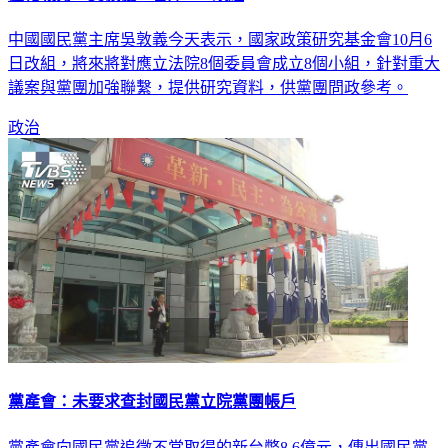
中國國民黨主席吳敦義今天表示，國家政策研究基金會10月6
日改組，將來將對應立法院8個委員會成立8個小組，針對重大
議案與黨團加強聯繫，提供研究資料，供黨團問政參考。
政治
黨產會：未要求查封國民黨立院黨團帳戶
黨產會向國民黨追徵不當取得的新台幣8.6億元，傳出國民黨