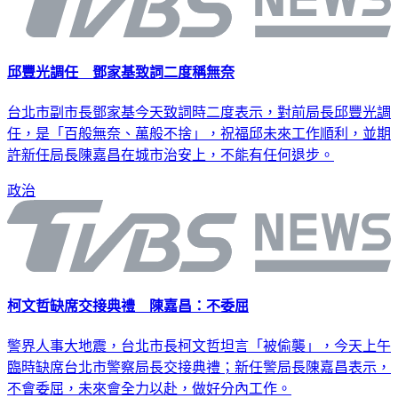
邱豐光調任 鄧家基致詞二度稱無奈
台北市副市長鄧家基今天致詞時二度表示，對前局長邱豐光調
任，是「百般無奈、萬般不捨」，祝福邱未來工作順利，並期
許新任局長陳嘉昌在城市治安上，不能有任何退步。
政治
柯文哲缺席交接典禮 陳嘉昌：不委屈
警界人事大地震，台北市長柯文哲坦言「被偷襲」，今天上午
臨時缺席台北市警察局長交接典禮；新任警局長陳嘉昌表示，
不會委屈，未來會全力以赴，做好分內工作。