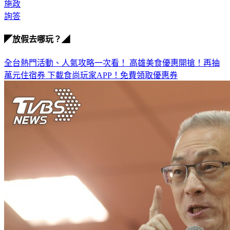
施政
詢答
◤放假去哪玩？◢
全台熱門活動、人氣攻略一次看！
高雄美食優惠開搶！再抽
萬元住宿券
下載食尚玩家APP！免費領取優惠券