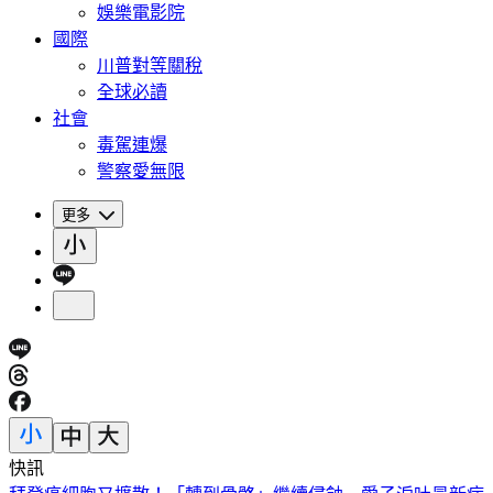
娛樂電影院
國際
川普對等關稅
全球必讀
社會
毒駕連爆
警察愛無限
更多
快訊