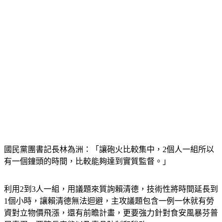
國民黨團書記長林為洲：「讓砲火比較集中，2個人一組所以
有一個鐘頭的時間，比較能夠達到實質監督。」
利用2到3人一組，用議題來質詢賴清德，技術性將時間延長到
1個小時，讓賴清德無法迴避，主攻議題包含一例一休就有勞
資對立物價飛漲，還有前瞻計畫，更要強力針對食安風暴芬普