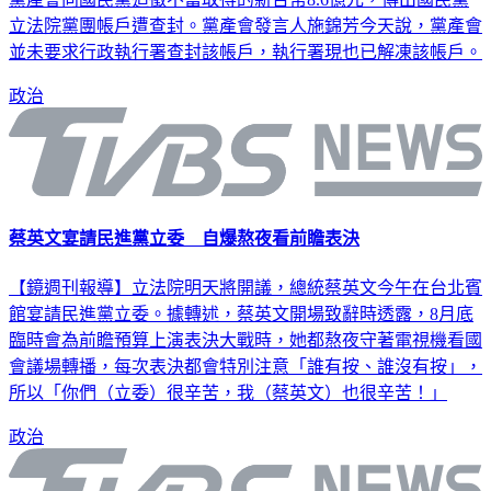
立法院黨團帳戶遭查封。黨產會發言人施錦芳今天說，黨產會
並未要求行政執行署查封該帳戶，執行署現也已解凍該帳戶。
政治
蔡英文宴請民進黨立委 自爆熬夜看前瞻表決
【鏡週刊報導】立法院明天將開議，總統蔡英文今午在台北賓
館宴請民進黨立委。據轉述，蔡英文開場致辭時透露，8月底
臨時會為前瞻預算上演表決大戰時，她都熬夜守著電視機看國
會議場轉播，每次表決都會特別注意「誰有按、誰沒有按」，
所以「你們（立委）很辛苦，我（蔡英文）也很辛苦！」
政治