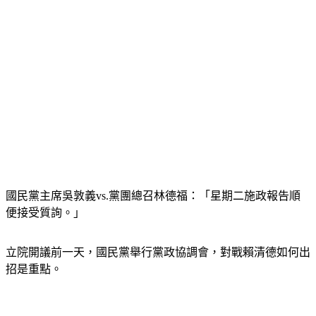
國民黨主席吳敦義vs.黨團總召林德福：「星期二施政報告順
便接受質詢。」
立院開議前一天，國民黨舉行黨政協調會，對戰賴清德如何出
招是重點。