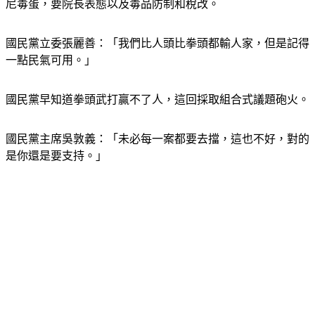
尼毒蛋，要院長表態以及毒品防制和稅改。
國民黨立委張麗善：「我們比人頭比拳頭都輸人家，但是記得
一點民氣可用。」
國民黨早知道拳頭武打贏不了人，這回採取組合式議題砲火。
國民黨主席吳敦義：「未必每一案都要去擋，這也不好，對的
是你還是要支持。」