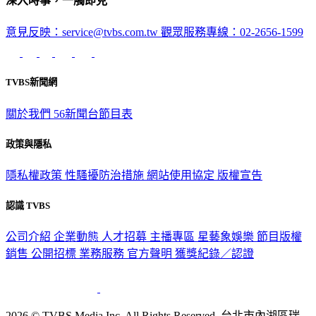
深入時事，一觸即見
意見反映：service@tvbs.com.tw
觀眾服務專線：02-2656-1599
TVBS新聞網
關於我們
56新聞台節目表
政策與隱私
隱私權政策
性騷擾防治措施
網站使用協定
版權宣告
認識 TVBS
公司介紹
企業動態
人才招募
主播專區
星藝象娛樂
節目版權
銷售
公開招標
業務服務
官方聲明
獲獎紀錄／認證
2026 © TVBS Media Inc. All Rights Reserved. 台北市內湖區瑞