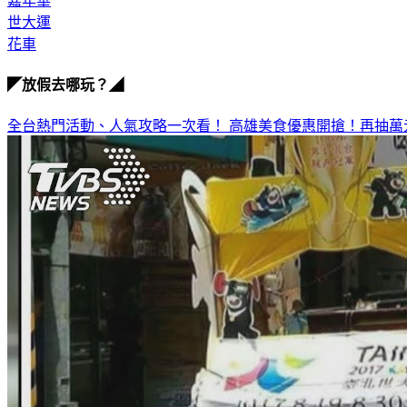
嘉年華
世大運
花車
◤放假去哪玩？◢
全台熱門活動、人氣攻略一次看！
高雄美食優惠開搶！再抽萬