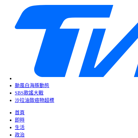
颱風白海豚動態
SBS歌謠大戰
沙拉油致癌物超標
首頁
即時
生活
政治