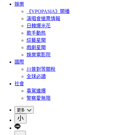
娛樂
《VPOPASIA》開播
演唱會搶票情報
日韓爆米花
歌手動態
綜藝星聞
戲劇星聞
娛樂電影院
國際
川普對等關稅
全球必讀
社會
毒駕連爆
警察愛無限
更多