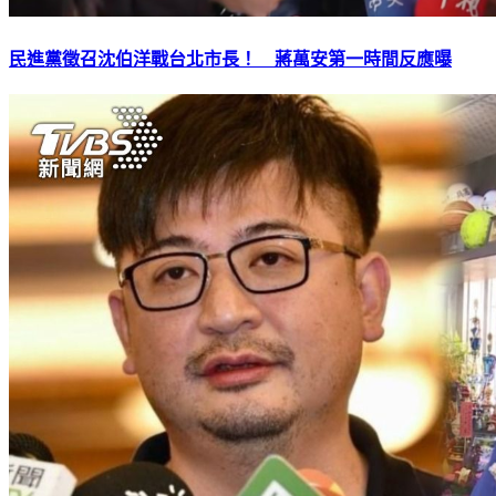
民進黨徵召沈伯洋戰台北市長！ 蔣萬安第一時間反應曝