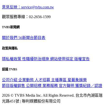
意見反映：service@tvbs.com.tw
觀眾服務專線：02-2656-1599
TVBS新聞網
關於我們
56新聞台節目表
政策與隱私
隱私權政策
性騷擾防治措施
網站使用協定
版權宣告
認識 TVBS
公司介紹
企業動態
人才招募
主播專區
星藝象娛樂
節目版權銷售
公開招標
業務服務
官方聲明
獲獎紀錄／認證
2026 © TVBS Media Inc. All Rights Reserved. 台北市內湖區瑞
光路451號 | 聯利媒體股份有限公司