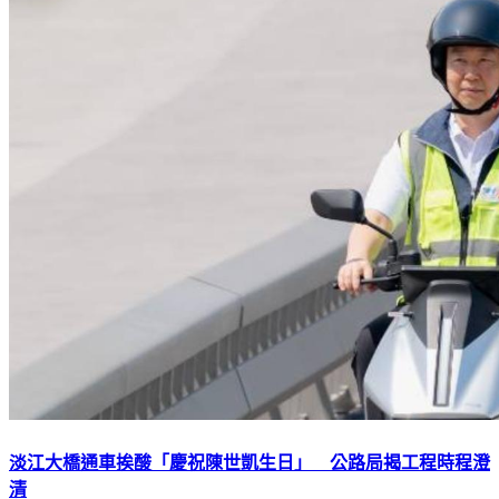
淡江大橋通車挨酸「慶祝陳世凱生日」 公路局揭工程時程澄
清