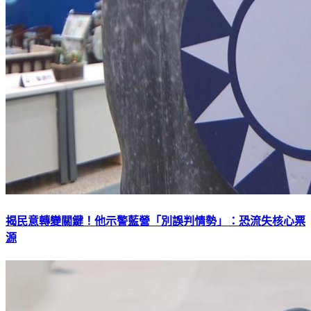
揭民意轉變關鍵！他示警藍營「別誤判情勢」：恐流失核心票
源