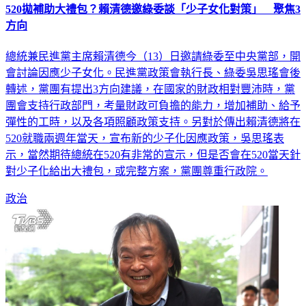
520拋補助大禮包？賴清德邀綠委談「少子女化對策」 聚焦3
方向
總統兼民進黨主席賴清德今（13）日邀請綠委至中央黨部，開
會討論因應少子女化。民進黨政策會執行長、綠委吳思瑤會後
轉述，黨團有提出3方向建議，在國家的財政相對豐沛時，黨
團會支持行政部門，考量財政可負擔的能力，增加補助、給予
彈性的工時，以及各項照顧政策支持。另對於傳出賴清德將在
520就職兩週年當天，宣布新的少子化因應政策，吳思瑤表
示，當然期待總統在520有非常的宣示，但是否會在520當天針
對少子化給出大禮包，或完整方案，黨團尊重行政院。
政治