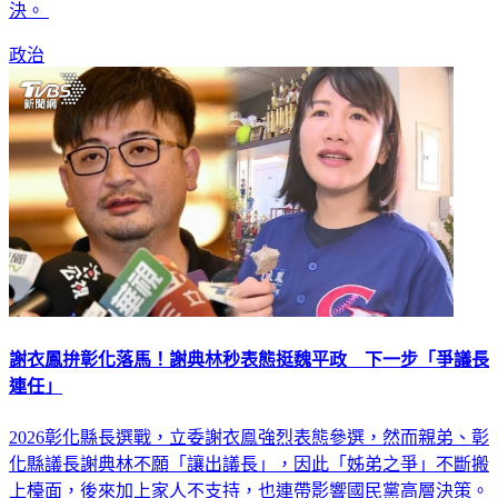
決。
政治
謝衣鳳拚彰化落馬！謝典林秒表態挺魏平政 下一步「爭議長
連任」
2026彰化縣長選戰，立委謝衣鳯強烈表態參選，然而親弟、彰
化縣議長謝典林不願「讓出議長」，因此「姊弟之爭」不斷搬
上檯面，後來加上家人不支持，也連帶影響國民黨高層決策。