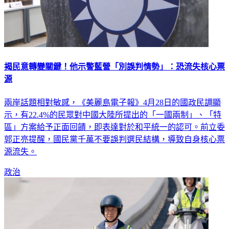
揭民意轉變關鍵！他示警藍營「別誤判情勢」：恐流失核心票
源
兩岸話題相對敏感，《美麗島電子報》4月28日的國政民調顯
示，有22.4%的民眾對中國大陸所提出的「一國兩制」、「特
區」方案給予正面回饋，即表達對於和平統一的認可。前立委
郭正亮提醒，國民黨千萬不要誤判選民結構，導致自身核心票
源流失。
政治