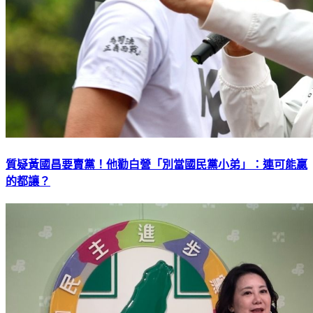
質疑黃國昌要賣黨！他勸白營「別當國民黨小弟」：連可能贏
的都讓？