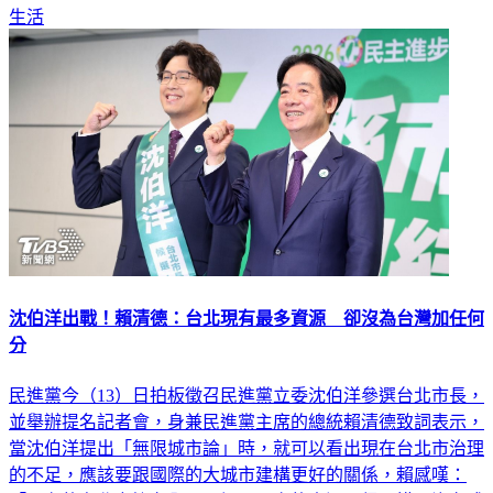
生活
沈伯洋出戰！賴清德：台北現有最多資源 卻沒為台灣加任何
分
民進黨今（13）日拍板徵召民進黨立委沈伯洋參選台北市長，
並舉辦提名記者會，身兼民進黨主席的總統賴清德致詞表示，
當沈伯洋提出「無限城市論」時，就可以看出現在台北市治理
的不足，應該要跟國際的大城市建構更好的關係，賴感嘆：