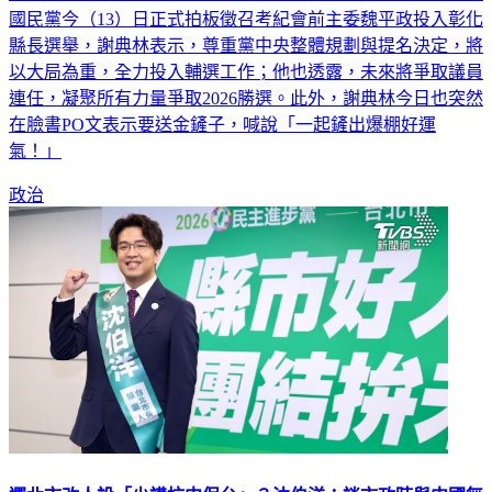
國民黨今（13）日正式拍板徵召考紀會前主委魏平政投入彰化
縣長選舉，謝典林表示，尊重黨中央整體規劃與提名決定，將
以大局為重，全力投入輔選工作；他也透露，未來將爭取議員
連任，凝聚所有力量爭取2026勝選。此外，謝典林今日也突然
在臉書PO文表示要送金鏟子，喊說「一起鏟出爆棚好運
氣！」
政治