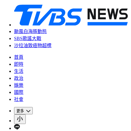
颱風白海豚動態
SBS歌謠大戰
沙拉油致癌物超標
首頁
即時
生活
政治
娛樂
國際
社會
更多