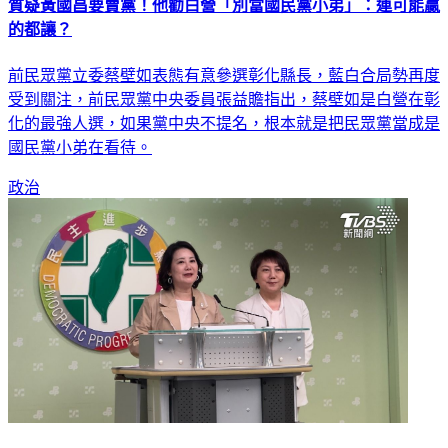
質疑黃國昌要賣黨！他勸白營「別當國民黨小弟」：連可能贏
的都讓？
前民眾黨立委蔡壁如表態有意參選彰化縣長，藍白合局勢再度
受到關注，前民眾黨中央委員張益贍指出，蔡壁如是白營在彰
化的最強人選，如果黨中央不提名，根本就是把民眾黨當成是
國民黨小弟在看待。
政治