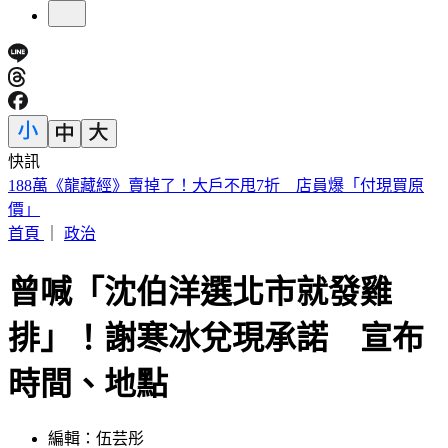
快訊
遠見天下創辦人高希均90歲辭世！「長壽5秘訣」曝 醫生也
認同
首頁
｜
政治
曾喊「沈伯洋選北市就發雞
排」！謝寒冰兌現承諾 宣布
時間、地點
編輯：伍芸彤