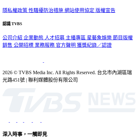
隱私權政策
性騷擾防治措施
網站使用協定
版權宣告
認識 TVBS
公司介紹
企業動態
人才招募
主播專區
星藝象娛樂
節目版權
銷售
公開招標
業務服務
官方聲明
獲獎紀錄／認證
2026 © TVBS Media Inc. All Rights Reserved. 台北市內湖區瑞
光路451號 | 聯利媒體股份有限公司
深入時事，一觸即見