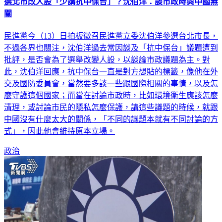
選北市改人設「少講抗中保台」？沈伯洋：談市政時與中國無
關
民進黨今（13）日拍板徵召民進黨立委沈伯洋參選台北市長，
不過各界也關注，沈伯洋過去常因談及「抗中保台」議題遭到
批評，是否會為了選舉改變人設，以談論市政議題為主。對
此，沈伯洋回應，抗中保台一直是對方想貼的標籤，像他在外
交及國防委員會，當然要多談一些跟國際相關的事情，以及怎
麼守護這個國家；而當在討論市政時，比如環境衛生應該怎麼
清理，或討論市民的隱私怎麼保護，講這些議題的時候，就跟
中國沒有什麼太大的關係，「不同的議題本就有不同討論的方
式」，因此他會維持原本立場。
政治