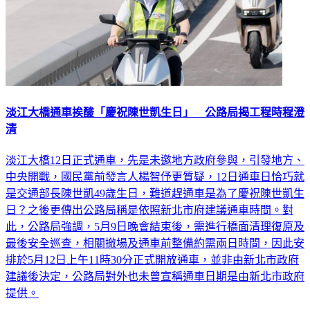
淡江大橋通車挨酸「慶祝陳世凱生日」 公路局揭工程時程澄
清
淡江大橋12日正式通車，先是未邀地方政府參與，引發地方、
中央開戰，國民黨前發言人楊智伃更質疑，12日通車日恰巧就
是交通部長陳世凱49歲生日，難道趕通車是為了慶祝陳世凱生
日？之後更傳出公路局稱是依照新北市府建議通車時間。對
此，公路局強調，5月9日晚會結束後，需進行橋面清理復原及
最後安全巡查，相關撤場及通車前整備約需兩日時間，因此安
排於5月12日上午11時30分正式開放通車，並非由新北市政府
建議後決定，公路局對外也未曾宣稱通車日期是由新北市政府
提供。