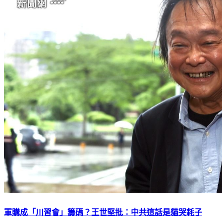
軍購成「川習會」籌碼？王世堅批：中共這話是貓哭耗子