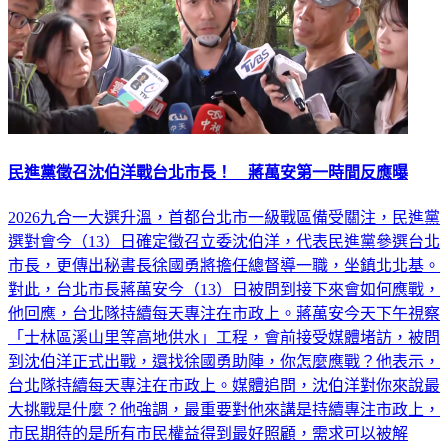
民進黨徵召沈伯洋戰台北市長！ 蔣萬安第一時間反應曝
2026九合一大選升溫，首都台北市一級戰區備受關注，民進黨
選對會今（13）日確定徵召立委沈伯洋，代表民進黨參選台北
市長，更傳出秘書長徐國勇將擔任總督導一職，坐鎮北北基。
對此，台北市長蔣萬安今（13）日被問到接下來會如何應戰，
他回應，台北隊持續每天專注在市政上。蔣萬安今天下午視察
「士林區溪山里等高地供水」工程，會前接受媒體堵訪，被問
到沈伯洋正式出戰，還找徐國勇助陣，你怎麼應戰？他表示，
台北隊持續每天專注在市政上。媒體追問，沈伯洋對你來說最
大挑戰是什麼？他強調，最重要對他來講是持續專注市政上，
市民期待的是所有市民權益得到最好照顧，需求可以被解