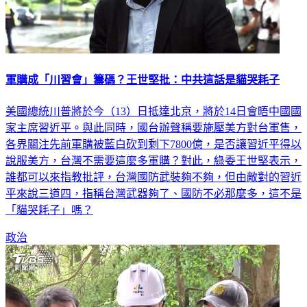
軍購成「川習會」籌碼？王世堅批：中共這話是貓哭耗子
美國總統川普將於今（13）日抵達北京，將於14日會晤中國國
家主席習近平。與此同時，國台辦聲稱要施壓美方對台軍售，
各界關注先前軍購被藍白砍到剩下7800億，是否讓習近平得以
說服美方，台灣不需要這麼多軍購？對此，綠委王世堅表示，
誰都可以來指教批評，台灣國防武裝夠不夠，但由敵對的習近
平來說三道四，指稱台灣武器夠了、國防不必那麼多，這不是
「貓哭耗子」嗎？
政治