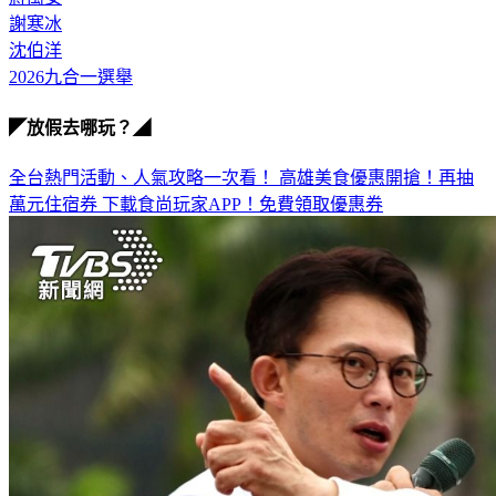
謝寒冰
沈伯洋
2026九合一選舉
◤放假去哪玩？◢
全台熱門活動、人氣攻略一次看！
高雄美食優惠開搶！再抽
萬元住宿券
下載食尚玩家APP！免費領取優惠券