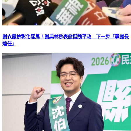
謝衣鳳拚彰化落馬！謝典林秒表態挺魏平政 下一步「爭議長
連任」