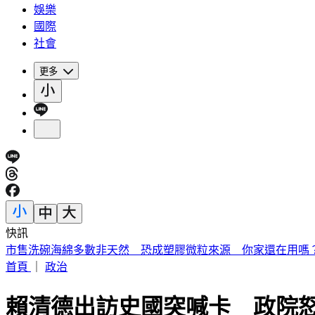
娛樂
國際
社會
更多
快訊
《夏日活動》花蓮FUN暑假 即將成真火舞秀 加碼重現
首頁
｜
政治
賴清德出訪史國突喊卡 政院