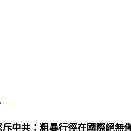
怒斥中共：粗暴行徑在國際絕無