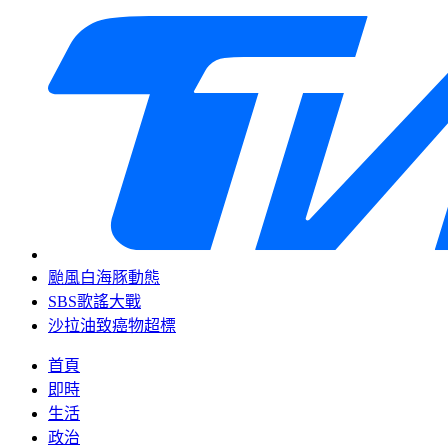
颱風白海豚動態
SBS歌謠大戰
沙拉油致癌物超標
首頁
即時
生活
政治