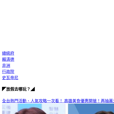
總統府
賴清德
非洲
行政院
史瓦帝尼
◤放假去哪玩？◢
全台熱門活動、人氣攻略一次看！
高雄美食優惠開搶！再抽萬