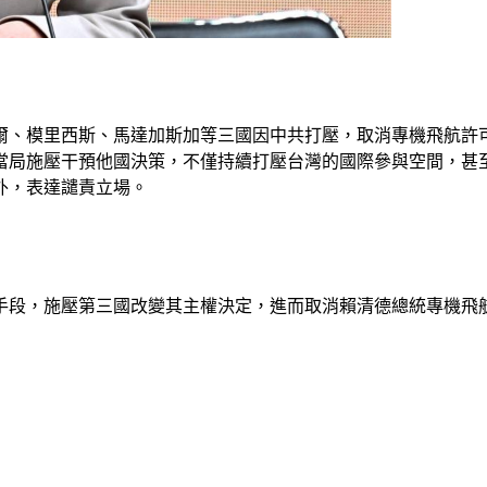
席爾、模里西斯、馬達加斯加等三國因中共打壓，取消專機飛航
當局施壓干預他國決策，不僅持續打壓台灣的國際參與空間，甚
外，表達譴責立場。
等手段，施壓第三國改變其主權決定，進而取消賴清德總統專機飛