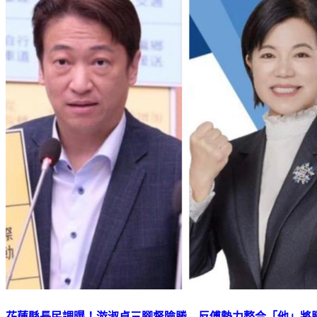
花蓮縣長民調曝！游淑貞三腳督險勝 反傅勢力整合「他」將