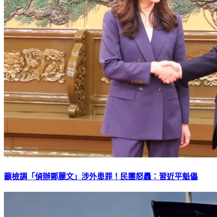
籲檢調「偵辦鄭麗文」涉外患罪！民團怒轟：習近平魁儡