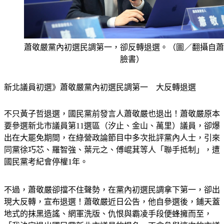
蕭敬嚴黨內初選民調第一，卻反轉退選。（圖／翻攝自蕭
臉書）
新北議員初選》蕭敬嚴黨內初選民調第一　大反轉退選
不只黃子哲退選，國民黨前發言人蕭敬嚴也退出！蕭敬嚴原本
要參選新北市議員第11選區（汐止、金山、萬里）議員，卻爆
出在大罷免期間，在綠營政論節目中多次批評黨內人士，引來
同黨徐巧芯、羅智強、葉元之、傅崐萁等人「聯手抵制」，遭
國民黨考紀會停權1年。
不過，蕭敬嚴卻擋不住聲勢，在黨內初選民調拿下第一，卻出
現大反轉，宣布退選！蕭敬嚴近日公告，他自參選後，鋪天蓋
地式的抹黑造謠、網軍洗版、仇恨與霸凌手段便蜂擁而至，