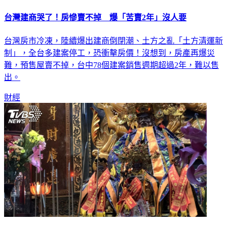
台灣建商哭了！房慘賣不掉 爆「苦賣2年」沒人要
台灣房市冷凍，陸續爆出建商倒閉潮、土方之亂「土方清運新
制」，全台多建案停工，恐衝擊房價！沒想到，房產再爆災
難，預售屋賣不掉，台中78個建案銷售週期超過2年，難以售
出。
財經