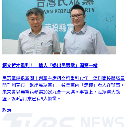
柯文哲才重判！ 這人「退出民眾黨」開第一槍
民眾黨爆退黨潮！創黨主席柯文哲重判17年，怎料南投縣議員
簡千翔宣布「退出民眾黨」，猛轟黨內「走鐘」看人在辦事，
未來會以無黨籍參選2026九合一大選。事實上，民眾黨大動
盪，近4個月來已有8人退黨。
政治