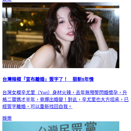
台灣辣模「宣布離婚」簽字了！ 狠斬8年情
台灣女模辛尤里（Yuri）身材火辣，去年無預警閃婚懷孕，升
格二寶媽才半年，竟爆出婚變！對此，辛尤里也大方坦承，已
經簽字離婚，可以重新找回自我。
娛樂