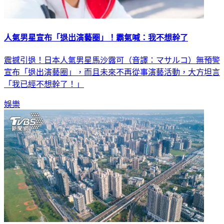
人氣男星宣布「退出演藝圈」！霸氣喊：我不想幹了
震撼引退！日本人氣男星馬沙露可（音譯：マサルコ）無預警
宣布「退出演藝圈」，而且未來不再從事演藝活動，大方坦言
「我已經不想幹了！」
娛樂