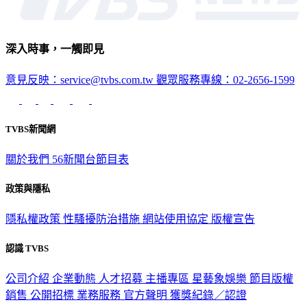
深入時事，一觸即見
意見反映：service@tvbs.com.tw
觀眾服務專線：02-2656-1599
TVBS新聞網
關於我們
56新聞台節目表
政策與隱私
隱私權政策
性騷擾防治措施
網站使用協定
版權宣告
認識 TVBS
公司介紹
企業動態
人才招募
主播專區
星藝象娛樂
節目版權
銷售
公開招標
業務服務
官方聲明
獲獎紀錄／認證