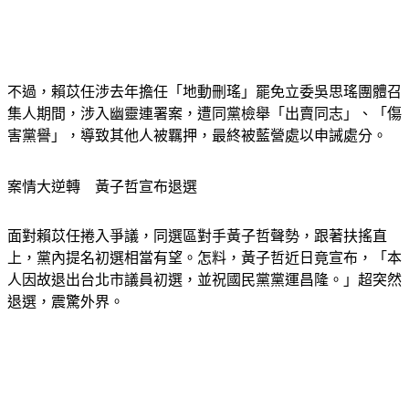
不過，賴苡任涉去年擔任「地動刪瑤」罷免立委吳思瑤團體召
集人期間，涉入幽靈連署案，遭同黨檢舉「出賣同志」、「傷
害黨譽」，導致其他人被羈押，最終被藍營處以申誡處分。
案情大逆轉　黃子哲宣布退選
面對賴苡任捲入爭議，同選區對手黃子哲聲勢，跟著扶搖直
上，黨內提名初選相當有望。怎料，黃子哲近日竟宣布，「本
人因故退出台北市議員初選，並祝國民黨黨運昌隆。」超突然
退選，震驚外界。