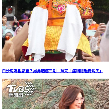
白沙屯媽祖顯靈？男鼻咽癌三期 拜完「癌細胞離奇消失」