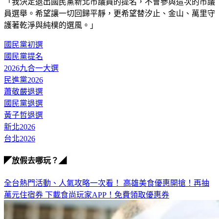
「我決定退出國民黨新北市議員的提名，不會參與這次的市議
員選舉。希望讓一切回歸平靜，更希望替汐止、金山、萬里守
護著乾淨與純樸的選風。」
國民黨初選
國民黨提名
2026九合一大選
民進黨2026
蕭敬嚴退選
國民黨退選
黃子哲退選
新北2026
台北2026
◤放假去哪玩？◢
全台熱門活動、人氣攻略一次看！
高雄美食優惠開搶！再抽
萬元住宿券
下載食尚玩家APP！免費領取優惠券