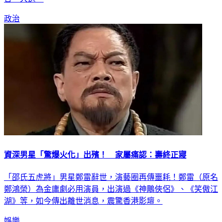
政治
資深男星「驚爆火化」出殯！ 家屬痛認：壽終正寢
「邵氏五虎將」男星鄭雷辭世，演藝圈再傳噩耗！鄭雷（原名
鄭鴻榮）為金庸劇必用演員，出演過《神鵰俠侶》、《笑傲江
湖》等，如今傳出離世消息，震驚香港影壇。
娛樂