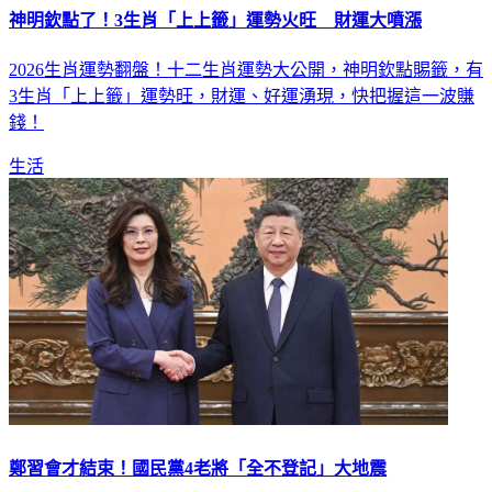
神明欽點了！3生肖「上上籤」運勢火旺 財運大噴漲
2026生肖運勢翻盤！十二生肖運勢大公開，神明欽點賜籤，有
3生肖「上上籤」運勢旺，財運、好運湧現，快把握這一波賺
錢！
生活
鄭習會才結束！國民黨4老將「全不登記」大地震