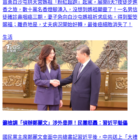
苗栗白沙屯拱天宮媽祖「粉紅超跑」起駕，展開8天7夜徒步進
香之旅，數十萬名香燈腳湧入，沒想到媽祖顯靈了！一名男信
徒確診鼻咽癌三期，妻子急向白沙屯媽祖祈求庇佑，得到聖筊
賜福；離奇地是，丈夫病況開始好轉，最後癌細胞消失了！
生活
籲檢調「偵辦鄭麗文」涉外患罪！民團怒轟：習近平魁儡
國民黨主席鄭麗文會面中共總書記習近平後，中共送上「大禮