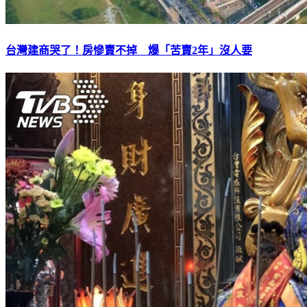
台灣建商哭了！房慘賣不掉 爆「苦賣2年」沒人要