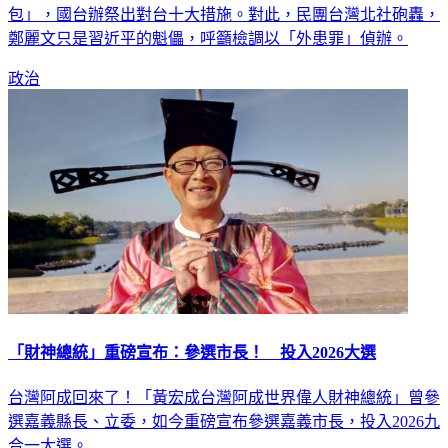
包」，國台辦祭出對台十大措施。對此，民團台灣北社砲轟，
鄭麗文只是習近平的魁儡，呼籲檢調以「外患罪」偵辦。
政治
「財神總統」重磅宣布：參選市長！ 投入2026大選
台灣阿成回來了！「黃宏成台灣阿成世界偉人財神總統」曾參
選嘉義縣長、立委，如今重磅宣布參選嘉義市長，投入2026九
合一大選。