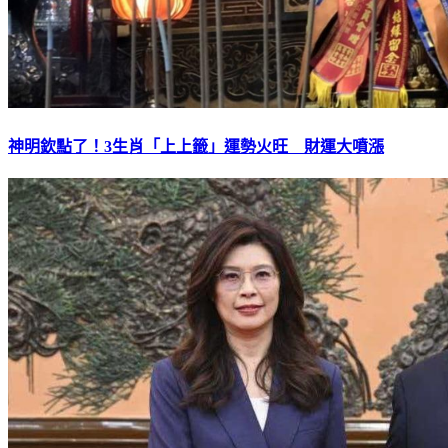
神明欽點了！3生肖「上上籤」運勢火旺 財運大噴漲