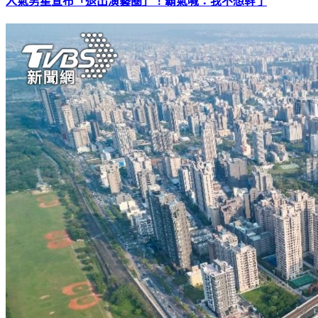
人氣男星宣布「退出演藝圈」！霸氣喊：我不想幹了