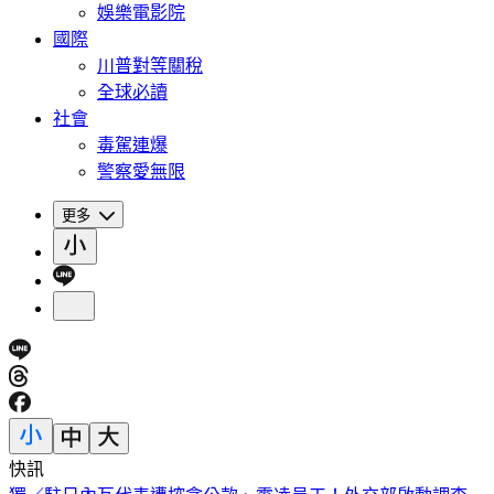
娛樂電影院
國際
川普對等關稅
全球必讀
社會
毒駕連爆
警察愛無限
更多
快訊