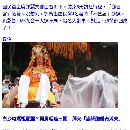
國民黨主席鄭麗文會面習近平，結束6天訪陸行程，「鄭習
會」落幕。沒想到，卻傳出國民黨4名老將「不登記」參選，
恐影響2026九合一大選布局，提名大翻車。對此，縣黨部回應
了！
政治
白沙屯媽祖顯靈？男鼻咽癌三期 拜完「癌細胞離奇消失」