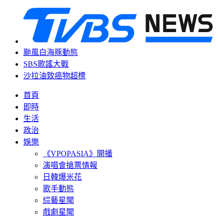
颱風白海豚動態
SBS歌謠大戰
沙拉油致癌物超標
首頁
即時
生活
政治
娛樂
《VPOPASIA》開播
演唱會搶票情報
日韓爆米花
歌手動態
綜藝星聞
戲劇星聞