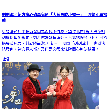
剴剴案／郁方痛心砲轟兒盟「大鯨魚吃小蝦米」 呼籲別再捐
錢
兒福聯盟社工陳尚潔因為消極不作為，導致北市1歲大男童剴
剴遭保母劉彩萱、劉若琳姊妹檔虐死。台北地院今（16）日依
過失致死罪，判處陳尚潔2年徒刑。民團「剴剴戰士」也到法
院聆判，包含藝人郁方及何嘉文都來法院關心判決結果。
社會