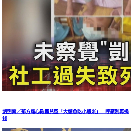
剴剴案／郁方痛心砲轟兒盟「大鯨魚吃小蝦米」 呼籲別再捐
錢