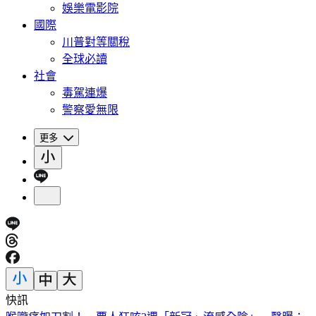
娛樂電影院
國際
川普對等關稅
全球必讀
社會
毒駕連爆
警察愛無限
更多
快訊