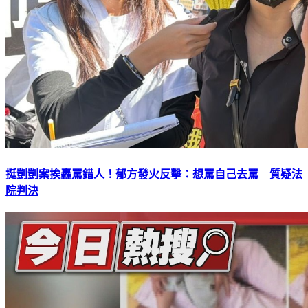
挺剴剴案挨轟罵錯人！郁方發火反擊：想罵自己去罵 質疑法
院判決