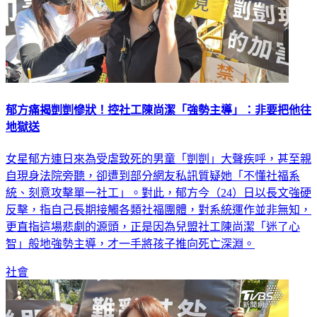
郁方痛揭剴剴慘狀！控社工陳尚潔「強勢主導」：非要把他往
地獄送
女星郁方連日來為受虐致死的男童「剴剴」大聲疾呼，甚至親
自現身法院旁聽，卻遭到部分網友私訊質疑她「不懂社福系
統、刻意攻擊單一社工」。對此，郁方今（24）日以長文強硬
反擊，指自己長期接觸各類社福團體，對系統運作並非無知，
更直指這場悲劇的源頭，正是因為兒盟社工陳尚潔「迷了心
智」般地強勢主導，才一手將孩子推向死亡深淵。
社會