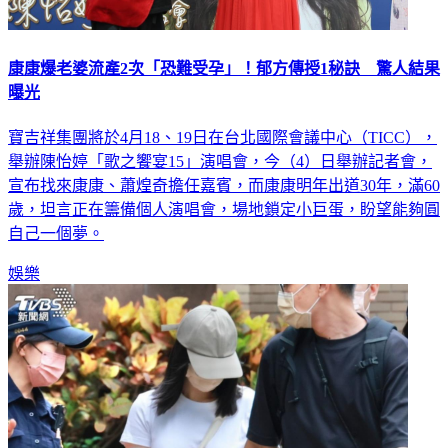
康康爆老婆流產2次「恐難受孕」！郁方傳授1秘訣 驚人結果
曝光
寶吉祥集團將於4月18、19日在台北國際會議中心（TICC），
舉辦陳怡婷「歌之饗宴15」演唱會，今（4）日舉辦記者會，
宣布找來康康、蕭煌奇擔任嘉賓，而康康明年出道30年，滿60
歲，坦言正在籌備個人演唱會，場地鎖定小巨蛋，盼望能夠圓
自己一個夢。
娛樂