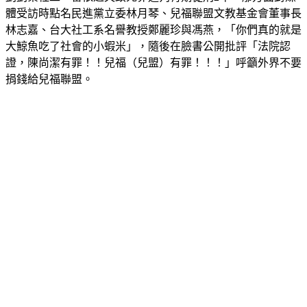
體受訪時點名民進黨立委林月琴、兒福聯盟文教基金會董事長
林志嘉、台大社工系名譽教授鄭麗珍與馮燕，「你們真的就是
大鯨魚吃了社會的小蝦米」，隨後在臉書公開批評「法院認
證，陳尚潔有罪！！兒福（兒盟）有罪！！！」呼籲外界不要
捐錢給兒福聯盟。