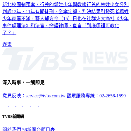
新北校園割頸案，行兇的郭姓少年與教唆行兇的林姓少女分別
判處12年、11年有期徒刑，全案定讞，判決結果引發死者楊姓
少年家屬不滿，藝人郁方今（15）日也在社群火大痛批《少年
事件處理法》和法官、辯護律師，直言「到底哪裡可教化
了？」
娛樂
深入時事，一觸即見
意見反映：service@tvbs.com.tw
觀眾服務專線：02-2656-1599
TVBS新聞網
關於我們
56新聞台節目表