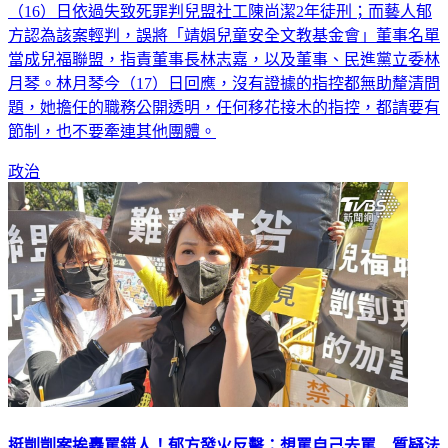
（16）日依過失致死罪判兒盟社工陳尚潔2年徒刑；而藝人郁
方認為該案輕判，誤將「靖娟兒童安全文教基金會」董事名單
當成兒福聯盟，指責董事長林志嘉，以及董事、民進黨立委林
月琴。林月琴今（17）日回應，沒有證據的指控都無助釐清問
題，她擔任的職務公開透明，任何移花接木的指控，都請要有
節制，也不要牽連其他團體。
政治
挺剴剴案挨轟罵錯人！郁方發火反擊：想罵自己去罵 質疑法