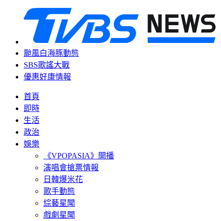
颱風白海豚動態
SBS歌謠大戰
優惠好康情報
首頁
即時
生活
政治
娛樂
《VPOPASIA》開播
演唱會搶票情報
日韓爆米花
歌手動態
綜藝星聞
戲劇星聞