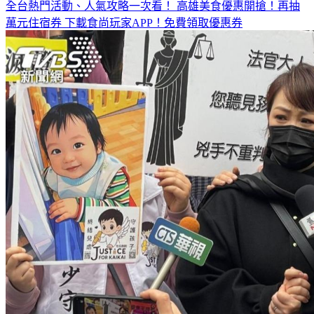
全台熱門活動、人氣攻略一次看！
高雄美食優惠開搶！再抽
萬元住宿券
下載食尚玩家APP！免費領取優惠券