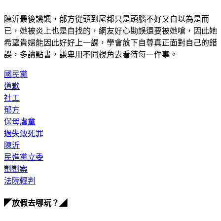
陳沂最後譏諷，郁方從頭到尾都只是頭腦不好又自以為是而
已，她被炎上也是自找的，網友好心勘誤還要被她嗆，因此她
希望貴婦能因此好好上一課，學會放下自尊真正面對自己的錯
誤，多讀點書，謙卑用不同視角去看待每一件事。
國民黨
道歉
社工
郁方
保母虐童
過失致死罪
陳沂
民進黨立委
剴剴案
法院輕判
◤放假去哪玩？◢