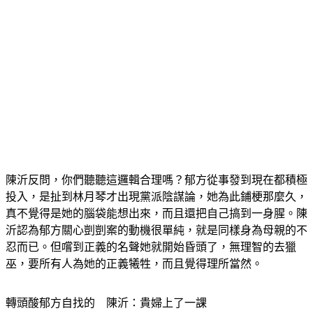
陳沂反問，你們聽聽這邏輯合理嗎？郁方從事發到現在都積極
投入，是扯到林月琴才出現黨派陰謀論，她為此鋪梗那麼久，
真不覺得是她的腦袋能想出來，而且還把自己搞到一身腥。陳
沂認為郁方關心剴剴案的動機很單純，就是同樣身為母親的不
忍而已。但嚐到正義的名聲她就開始昏頭了，無理智的去獵
巫，要所有人為她的正義犧牲，而且覺得理所當然。
轉頭酸郁方自找的　陳沂：貴婦上了一課