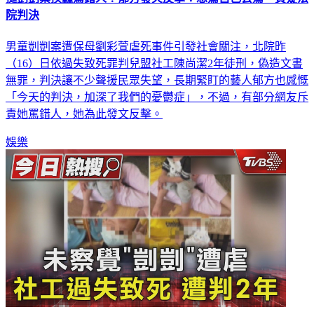
院判決
男童剴剴案遭保母劉彩萱虐死事件引發社會關注，北院昨
（16）日依過失致死罪判兒盟社工陳尚潔2年徒刑，偽造文書
無罪，判決讓不少聲援民眾失望，長期緊盯的藝人郁方也感慨
「今天的判決，加深了我們的憂鬱症」，不過，有部分網友斥
責她罵錯人，她為此發文反擊。
娛樂