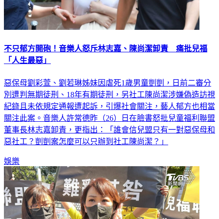
不只郁方開砲！音樂人怒斥林志嘉、陳尚潔卸責 痛批兒福
「人生最惡」
惡保母劉彩萱、劉若琳姊妹因虐死1歲男童剴剴，日前二審分
別遭判無期徒刑、18年有期徒刑，另社工陳尚潔涉嫌偽造訪視
紀錄且未依規定通報遭起訴，引爆社會關注，藝人郁方也相當
關注此案。音樂人許常德昨（26）日在臉書怒批兒童福利聯盟
董事長林志嘉卸責，更指出：「誰會信兒盟只有一對惡保母和
惡社工？剴剴案怎麼可以只辦到社工陳尚潔？」
娛樂