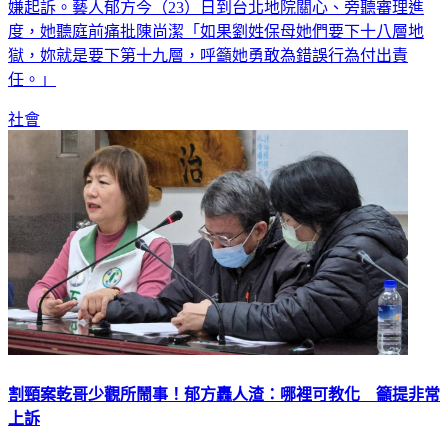
嫌起訴。藝人郁方今（23）日到台北地院關心、旁聽審理進
度，她聽庭前痛批陳尚潔「如果劉姓保母她們要下十八層地
獄，妳就是要下第十九層，呼籲她勇敢為錯誤行為付出責
任。」
社會
割頸案乾哥少觀所鬧事！郁方轟人渣：哪裡可教化 籲提非常
上訴