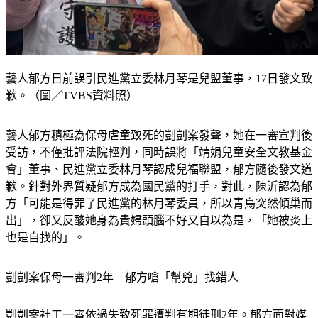
藝人郁方日前誤引民進黨立委林月琴是兒盟董事，17日發文致
歉。（圖／TVBS資料照）
藝人郁方積極為保母虐童致死的剴剴案發聲，她在一審宣判後
受訪，不僅批評法院輕判，同時誤將「靖娟兒童安全文教基金
會」董事、民進黨立委林月琴認成兒福聯盟，郁方隨後發文道
歉。針對外界質疑郁方成為國民黨的打手，對此，陳沂認為郁
方「可能是得罪了民進黨的林月琴委員，所以青鳥突然傾巢而
出」，卻又反酸她身為貴婦頭腦不好又自以為是，「她被炎上
也是自找的」。
剴剴案保母一審判2年　郁方嗆「幫兇」找錯人
剴剴案社工一審依過失致死罪遭判有期徒刑2年。郁方面對媒