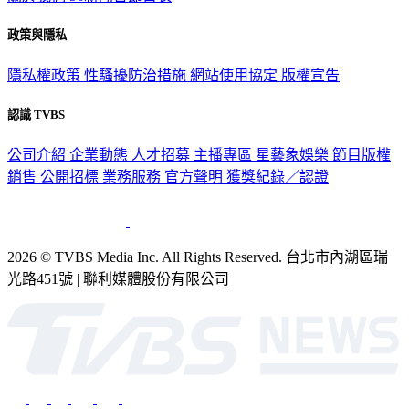
政策與隱私
隱私權政策
性騷擾防治措施
網站使用協定
版權宣告
認識 TVBS
公司介紹
企業動態
人才招募
主播專區
星藝象娛樂
節目版權
銷售
公開招標
業務服務
官方聲明
獲獎紀錄／認證
2026 © TVBS Media Inc. All Rights Reserved. 台北市內湖區瑞
光路451號 | 聯利媒體股份有限公司