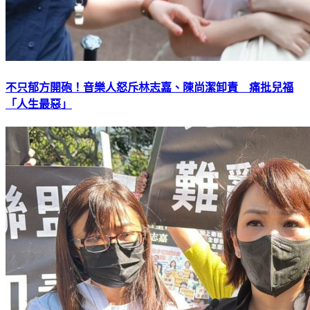
不只郁方開砲！音樂人怒斥林志嘉、陳尚潔卸責 痛批兒福
「人生最惡」