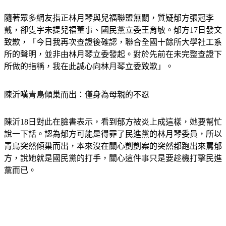
隨著眾多網友指正林月琴與兒福聯盟無關，質疑郁方張冠李
戴，卻隻字未提兒福董事、國民黨立委王育敏。郁方17日發文
致歉，「今日我再次查證後確認，聯合全國十餘所大學社工系
所的聲明，並非由林月琴立委發起。對於先前在未完整查證下
所做的指稱，我在此誠心向林月琴立委致歉」。
陳沂嘆青鳥傾巢而出：僅身為母親的不忍
陳沂18日對此在臉書表示，看到郁方被炎上成這樣，她要幫忙
說一下話。認為郁方可能是得罪了民進黨的林月琴委員，所以
青鳥突然傾巢而出，本來沒在關心剴剴案的突然都跑出來罵郁
方，說她就是國民黨的打手，關心這件事只是要趁機打擊民進
黨而已。