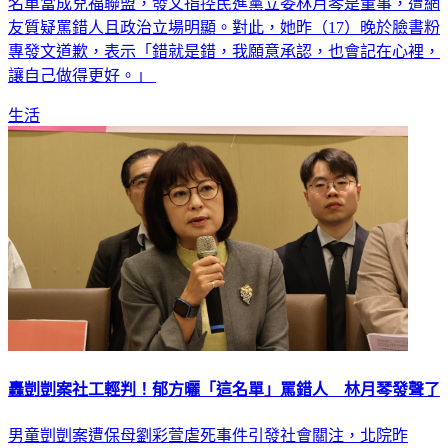
名單當成兒福聯盟，發文指控民進黨立委林月琴是董事，遭網
友質疑罵錯人且政治立場明顯。對此，她昨（17）晚於臉書粉
專發文道歉，表示「錯就是錯，我願意承認，也會記在心裡，
讓自己做得更好。」
生活
轟剴剴案社工輕判！郁方曬「這名單」罵錯人 林月琴發聲了
男童剴剴案遭保母劉彩萱虐死事件引發社會關注，北院昨