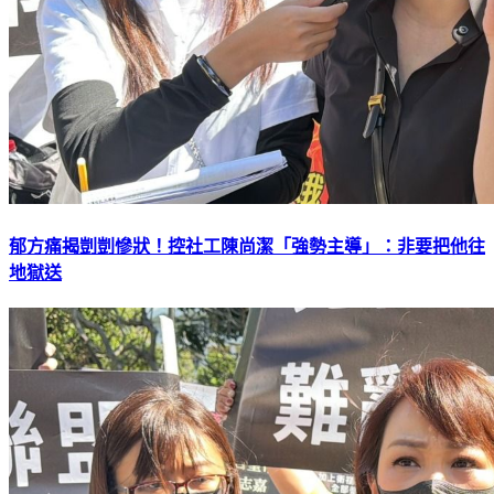
郁方痛揭剴剴慘狀！控社工陳尚潔「強勢主導」：非要把他往
地獄送