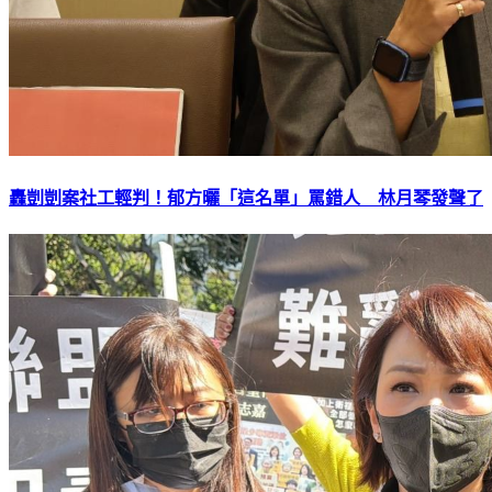
轟剴剴案社工輕判！郁方曬「這名單」罵錯人 林月琴發聲了