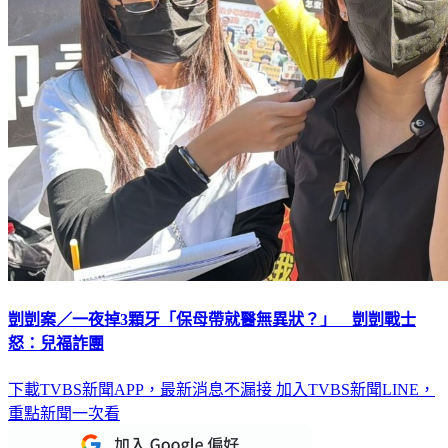
剴剴案／一夜掉3顆牙「保母帶就醫無異狀？」 剴剴戰士
怒：兒福詐團
下載TVBS新聞APP，最新消息不漏接
加入TVBS新聞LINE，
重點新聞一次看