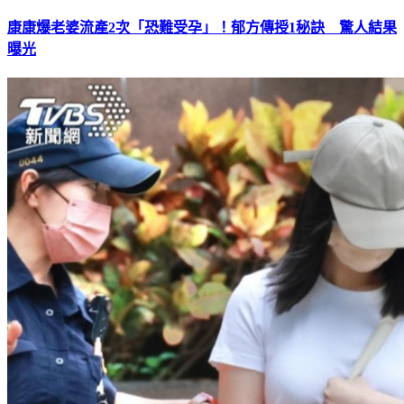
康康爆老婆流產2次「恐難受孕」！郁方傳授1秘訣 驚人結果
曝光