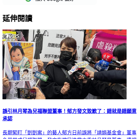
延伸閱讀
誤引林月琴為兒福聯盟董事！郁方發文致歉了：錯就是錯願意
承認
長期緊盯「剴剴案」的藝人郁方日前誤將「靖娟基金會」董事