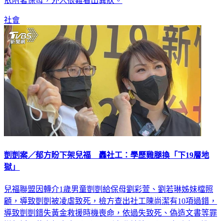
依附著保母，外人很難看出異狀。
社會
剴剴案／郁方盼下架兒福 轟社工：學歷雞腿換「下19層地
獄」
兒福聯盟因轉介1歲男童剴剴給保母劉彩萱、劉若琳姊妹檔照
顧，導致剴剴被凌虐致死，檢方查出社工陳尚潔有10項過錯，
導致剴剴錯失黃金救援時機喪命，依過失致死、偽造文書等罪