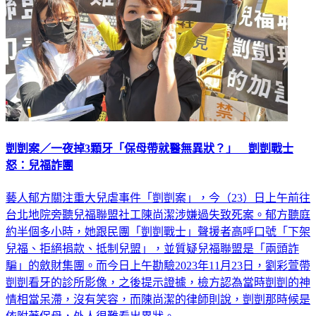
剴剴案／一夜掉3顆牙「保母帶就醫無異狀？」 剴剴戰士
怒：兒福詐團
藝人郁方關注重大兒虐事件「剴剴案」，今（23）日上午前往
台北地院旁聽兒福聯盟社工陳尚潔涉嫌過失致死案。郁方聽庭
約半個多小時，她跟民團「剴剴戰士」聲援者高呼口號「下架
兒福、拒絕捐款、抵制兒盟」，並質疑兒福聯盟是「兩頭詐
騙」的斂財集團。而今日上午勘驗2023年11月23日，劉彩萱帶
剴剴看牙的診所影像，之後提示證據，檢方認為當時剴剴的神
情相當呆滯，沒有笑容，而陳尚潔的律師則說，剴剴那時候是