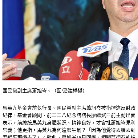
國民黨副主席蕭旭岑。（圖/潘建樺攝）
馬英九基金會前執行長、國民黨副主席蕭旭岑被指控違反財政
紀律，基金會顧問、前二二八紀念館館長廖繼斌日前主動出面
表示，前總統馬英九身體狀況、精神良好，才會批蕭旭岑見利
忘義；他更指，馬英九為何這麼生氣？「因為他覺得丟臉丟到
習近平那邊去了」。對此，蕭旭岑18日回應，相關莫須有的指
控，剛開始他也一頭霧水，如今「背後操作的人、所挾的怨」