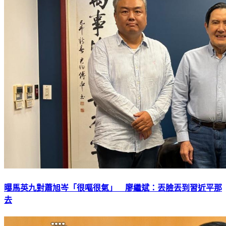
曝馬英九對蕭旭岑「很嘔很氣」 廖繼斌：丟臉丟到習近平那
去