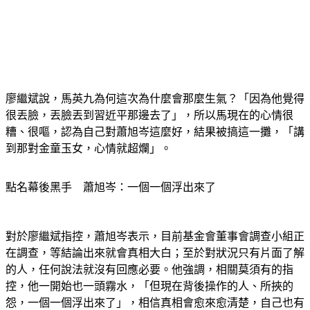
廖繼斌說，馬英九為何這次為什麼會那麼生氣？「因為他覺得
很丟臉，丟臉丟到習近平那邊去了」，所以馬現在的心情很
糟、很嘔，認為自己對蕭旭岑這麼好，結果被搞這一攤，「講
到那對金童玉女，心情就超爛」。
點名幕後黑手　蕭旭岑：一個一個浮出來了
對於廖繼斌指控，蕭旭岑表示，目前基金會董事會調查小組正
在調查，等結論出來就會真相大白；至於對狀況只有片面了解
的人，任何說法就沒有回應必要。他強調，相關莫須有的指
控，他一開始也一頭霧水，「但現在背後操作的人、所挾的
怨，一個一個浮出來了」，相信真相會愈來愈清楚，自己也有
絕對的信心。