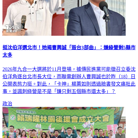
挺沈伯洋選北市！她揭曹興誠「毀台3部曲」：嫌綠營剩5縣市
太多
2026年九合一大選將於11月登場，據傳民進黨可能徵召立委沈
伯洋角逐台北市長大位，而聯電創辦人曹興誠也於昨（18）日
公開表態力挺。對此，「卡神」楊蕙如則透過臉書發文痛批此
事，並諷刺綠營是不是「嫌只剩五個縣市還太多」？
政治