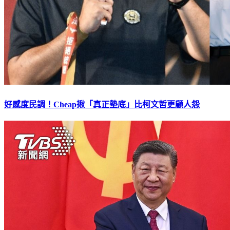
好感度民調！Cheap揪「真正墊底」比柯文哲更顧人怨