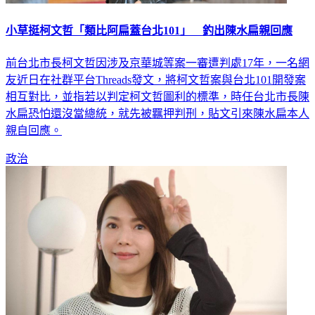
小草挺柯文哲「類比阿扁蓋台北101」 釣出陳水扁親回應
前台北市長柯文哲因涉及京華城等案一審遭判處17年，一名網
友近日在社群平台Threads發文，將柯文哲案與台北101開發案
相互對比，並指若以判定柯文哲圖利的標準，時任台北市長陳
水扁恐怕還沒當總統，就先被羈押判刑，貼文引來陳水扁本人
親自回應。
政治