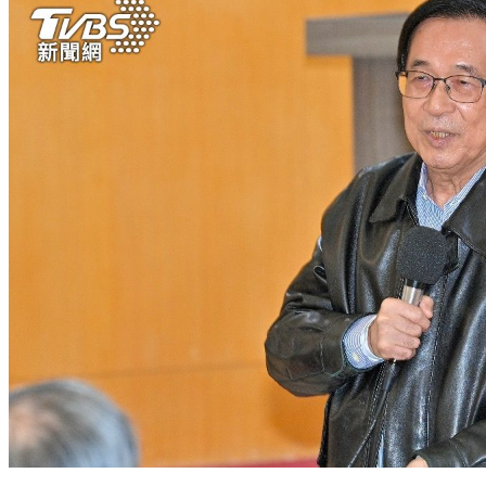
小草挺柯文哲「類比阿扁蓋台北101」 釣出陳水扁親回應