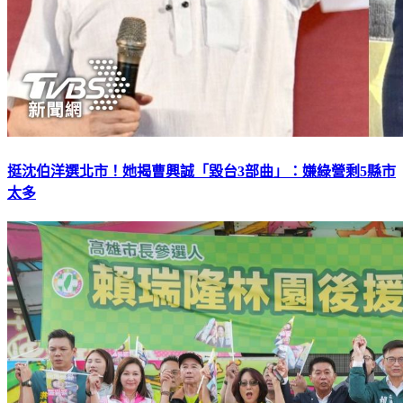
挺沈伯洋選北市！她揭曹興誠「毀台3部曲」：嫌綠營剩5縣市
太多