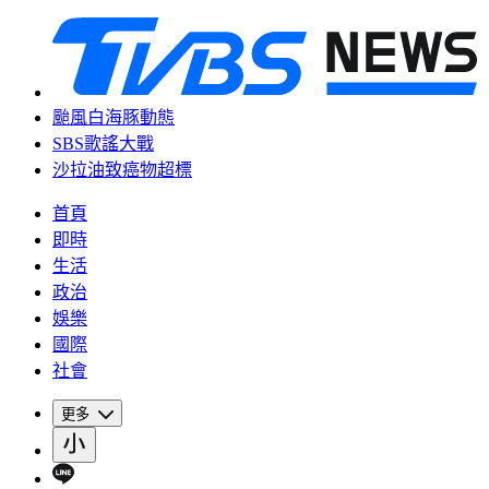
颱風白海豚動態
SBS歌謠大戰
沙拉油致癌物超標
首頁
即時
生活
政治
娛樂
國際
社會
更多