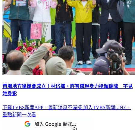
首場地方後援會成立！林岱樺、許智傑現身力挺賴瑞隆 不見
她身影
下載TVBS新聞APP，最新消息不漏接
加入TVBS新聞LINE，
重點新聞一次看