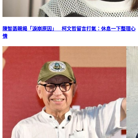
陳智菡親揭「淚崩原因」 柯文哲留言打氣：休息一下整理心
情