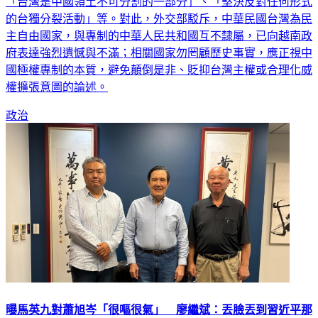
的台獨分裂活動」等。對此，外交部駁斥，中華民國台灣為民
主自由國家，與專制的中華人民共和國互不隸屬，已向越南政
府表達強烈遺憾與不滿；相關國家勿罔顧歷史事實，應正視中
國極權專制的本質，避免顛倒是非、貶抑台灣主權或合理化威
權擴張意圖的論述。
政治
曝馬英九對蕭旭岑「很嘔很氣」 廖繼斌：丟臉丟到習近平那
去