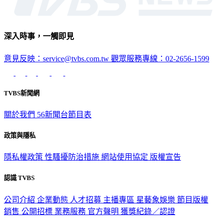
深入時事，一觸即見
意見反映：service@tvbs.com.tw
觀眾服務專線：02-2656-1599
TVBS新聞網
關於我們
56新聞台節目表
政策與隱私
隱私權政策
性騷擾防治措施
網站使用協定
版權宣告
認識 TVBS
公司介紹
企業動態
人才招募
主播專區
星藝象娛樂
節目版權
銷售
公開招標
業務服務
官方聲明
獲獎紀錄／認證