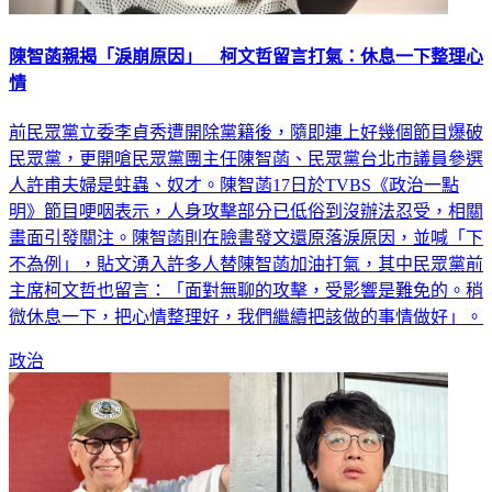
陳智菡親揭「淚崩原因」 柯文哲留言打氣：休息一下整理心
情
前民眾黨立委李貞秀遭開除黨籍後，隨即連上好幾個節目爆破
民眾黨，更開嗆民眾黨團主任陳智菡、民眾黨台北市議員參選
人許甫夫婦是蛀蟲、奴才。陳智菡17日於TVBS《政治一點
明》節目哽咽表示，人身攻擊部分已低俗到沒辦法忍受，相關
畫面引發關注。陳智菡則在臉書發文還原落淚原因，並喊「下
不為例」，貼文湧入許多人替陳智菡加油打氣，其中民眾黨前
主席柯文哲也留言：「面對無聊的攻擊，受影響是難免的。稍
微休息一下，把心情整理好，我們繼續把該做的事情做好」。
政治