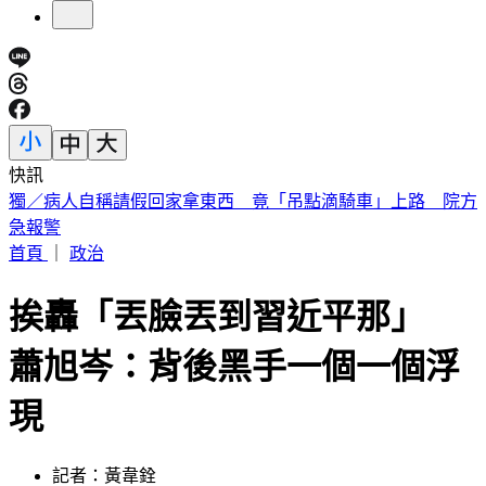
快訊
《花蓮好FUN》YOYO家族互動秀 每週六日花蓮鯉魚潭演出
首頁
｜
政治
挨轟「丟臉丟到習近平那」
蕭旭岑：背後黑手一個一個浮
現
記者：黃韋銓
發佈時間：2026.04.19 10:16