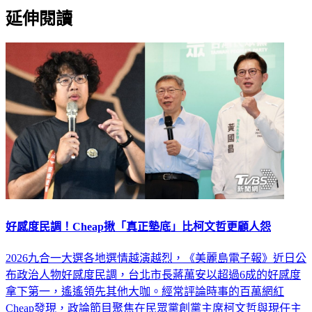
延伸閱讀
好感度民調！Cheap揪「真正墊底」比柯文哲更顧人怨
2026九合一大選各地選情越演越烈，《美麗島電子報》近日公
布政治人物好感度民調，台北市長蔣萬安以超過6成的好感度
拿下第一，遙遙領先其他大咖。經常評論時事的百萬網紅
Cheap發現，政論節目聚焦在民眾黨創黨主席柯文哲與現任主
席黃國昌，和藍綠斷崖式落差，忽略真正的墊底另有他人。