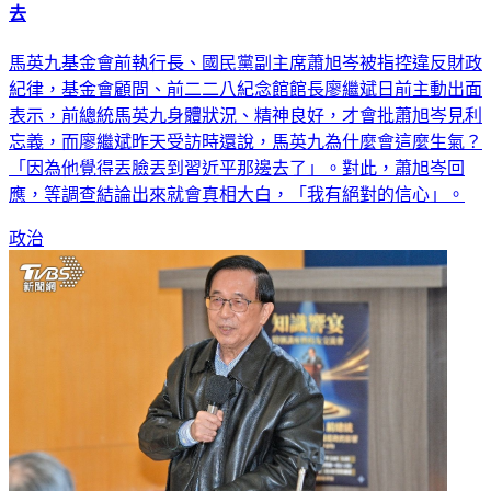
馬英九基金會前執行長、國民黨副主席蕭旭岑被指控違反財政
紀律，基金會顧問、前二二八紀念館館長廖繼斌日前主動出面
表示，前總統馬英九身體狀況、精神良好，才會批蕭旭岑見利
忘義，而廖繼斌昨天受訪時還說，馬英九為什麼會這麼生氣？
「因為他覺得丟臉丟到習近平那邊去了」。對此，蕭旭岑回
應，等調查結論出來就會真相大白，「我有絕對的信心」。
政治