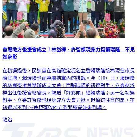
首場地方後援會成立！林岱樺、許智傑現身力挺賴瑞隆 不見
她身影
在初選過後，民進黨在高雄確定提名立委賴瑞隆接棒現任市長
陳其邁，賴瑞隆也面臨團結黨內的挑戰。今（18）日，賴瑞隆
的林園後援會舉辦成立大會，而賴瑞隆的初選對手、立委林岱
樺出任後援會總會長，親贈「好彩頭」給賴瑞隆；另一名初選
對手、立委許智傑也現身成立大會力挺。但值得注意的是，在
初選以不到1%差距落敗的立委邱議瑩並未到場。
政治