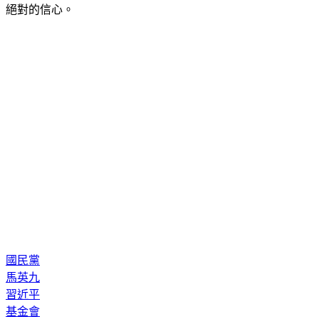
國民黨
馬英九
習近平
基金會
蕭旭岑