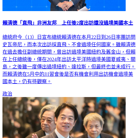
賴清德「直飛」非洲友邦 上任後2度出訪還沒過境美國本土
總統府今（13）日宣布總統賴清德在本月22日到26日率團訪問
史瓦帝尼，而本次出訪採直飛、不會過境任何國家。雖賴清德
在過去擔任副總統期間，曾出訪過境美國紐約及舊金山，但賴
在上任總統後，僅在2024年出訪太平洋時過境美國夏威夷、關
島，之後雖一度傳出過境紐約、達拉斯，但最終也並未成行。
而賴清德在5月中的川習會後是否有機會利用出訪機會過境美
國本土，仍有待觀察。
政治