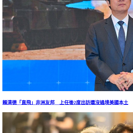
賴清德「直飛」非洲友邦 上任後2度出訪還沒過境美國本土