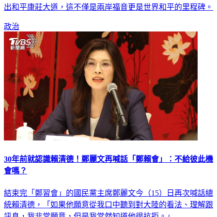
出和平康莊大道，這不僅是兩岸福音更是世界和平的里程碑。
政治
30年前就認識賴清德！鄭麗文再喊話「鄭賴會」：不給彼此機
會嗎？
結束完「鄭習會」的國民黨主席鄭麗文今（15）日再次喊話總
統賴清德，「如果他願意從我口中聽到對大陸的看法、理解跟
訊息，我非常願意，但是我當然知道他很抗拒。」