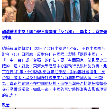
賴清德將出訪！國台辦不爽開嗆「反台獨」 學者：北京在做
3件事
總統賴清德將於4月22日至27日出訪史瓦帝尼，不過中國國台
辦今（15）日回應，反對任何在國際上製造「兩個中國」、
「一中一台」或「台獨」的作法，要「有關國家」站到歷史正
確的一邊。對此，東海大學陸研中心副執行長洪浦釗分析，北
京在做3件事，分別為對史瓦帝尼施壓、對內部社會強化「反
台獨」敘事，以及對國際社會重申台海屬於中國內政。他認
為，真正的關鍵不在中國的反對，而在台灣是否持續把這類外
交行動做成常態，如此一來，中國的否定將逐漸失去影響現實
的能力。
政治