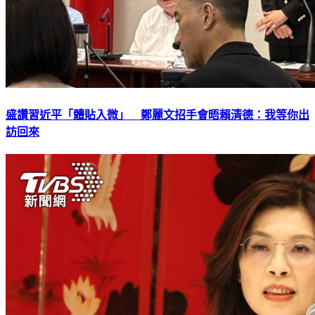
盛讚習近平「體貼入微」 鄭麗文招手會晤賴清德：我等你出
訪回來