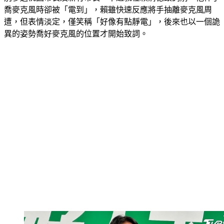
喬麥克風時卻被「電到」，賴雖快速反應將手抽離麥克風周
遭，但表情淡定，僅笑稱「好像有點靜電」，後來也以一個詭
異的姿勢喬好麥克風的位置才開始致詞。