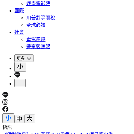
娛樂電影院
國際
川普對等關稅
全球必讀
社會
毒駕連爆
警察愛無限
更多
快訊