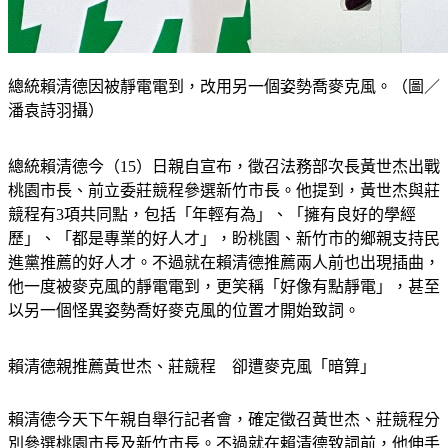
總統賴清德因被靜電電到，改用另一個姿勢喬麥克風。（圖／
潘袁詩羽攝）
總統賴清德今（15）日親自宣布，徵召法務部次長黃世杰出戰
桃園市長、前立委莊競程參選新竹市長。他提到，黃世杰與莊
競程有3項共同點，包括「年輕有為」、「擁有良好的學經
歷」、「都是專業的好人才」，盼桃園、新竹市的鄉親支持民
進黨推薦的好人才。不過就在賴清德推薦兩人前也出現插曲，
他一度被麥克風的靜電電到，更笑稱「好像有點靜電」，甚至
以另一個怪異姿勢喬好麥克風的位置才開始致詞。
賴清德親推薦黃世杰、莊競程　卻遭麥克風「暗算」
賴清德今天下午親自舉行記者會，確定徵召黃世杰、莊競程分
別參選桃園市長及新竹市長。不過就在賴清德致詞前，他伸手