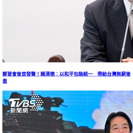
鄭習會後首發聲！賴清德：以和平包裝統一 帶給台灣無窮後
患