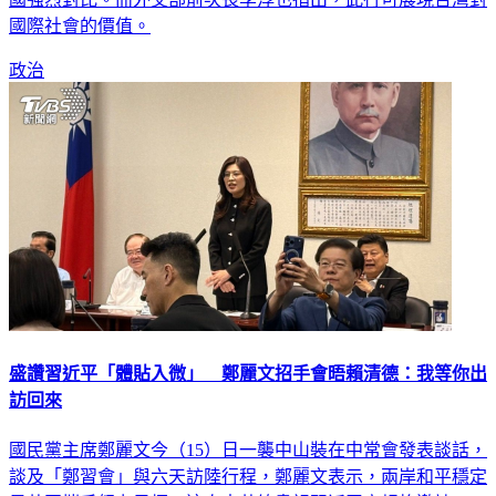
國際社會的價值。
政治
盛讚習近平「體貼入微」 鄭麗文招手會晤賴清德：我等你出
訪回來
國民黨主席鄭麗文今（15）日一襲中山裝在中常會發表談話，
談及「鄭習會」與六天訪陸行程，鄭麗文表示，兩岸和平穩定