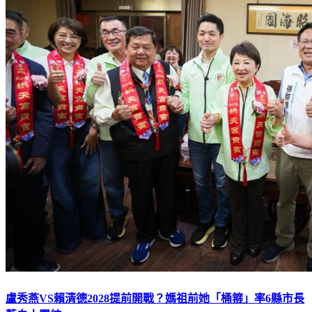
盧秀燕VS賴清德2028提前開戰？媽祖前她「桶箍」率6縣市長