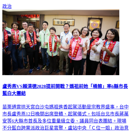
政治
盧秀燕VS賴清德2028提前開戰？媽祖前她「桶箍」率6縣市長
藍白大團結
苗栗通霄拱天宮白沙屯媽祖進香起駕活動是宗教界盛事，台中
市長盧秀燕12日晚間出席登轎、起駕儀式，包括台北市長蔣萬
安等6大縣市首長及多位重量級立委、議員同台表團結。現場
不分藍白跨黨派政治巨星雲聚，盧站中央「Ｃ位一姐」政治意