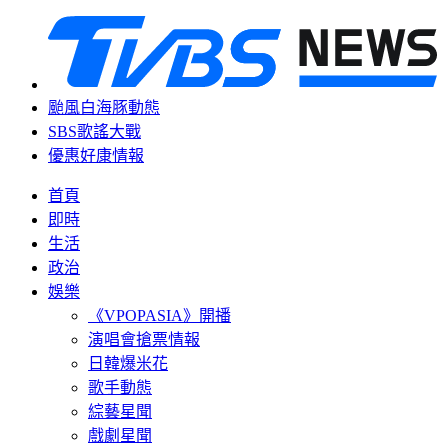
颱風白海豚動態
SBS歌謠大戰
優惠好康情報
首頁
即時
生活
政治
娛樂
《VPOPASIA》開播
演唱會搶票情報
日韓爆米花
歌手動態
綜藝星聞
戲劇星聞