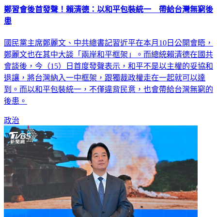
鄭習會後首發聲！賴清德：以和平包裝統一 帶給台灣無窮後
患
國民黨主席鄭麗文、中共總書記習近平在本月10日公開會晤，
鄭麗文也在其中大談「兩岸和平框架」。而總統賴清德在國共
會談後，今（15）日首度發聲表示，和平不是以主權的妥協和
退讓，將台灣納入一中框架，跟獨裁政權走在一起就可以達
到。而以和平包裝統一，不僅違背民意，也會帶給台灣無窮的
後患。
政治