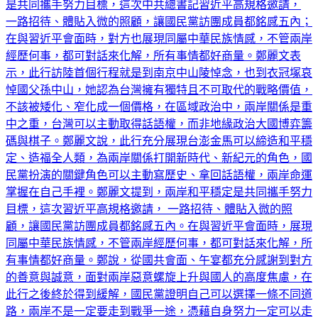
是共同攜手努力目標，這次中共總書記習近平高規格邀請，
一路招待、體貼入微的照顧，讓國民黨訪團成員都銘感五內；
在與習近平會面時，對方也展現同屬中華民族情感，不管兩岸
經歷何事，都可對話來化解，所有事情都好商量。鄭麗文表
示，此行訪陸首個行程就是到南京中山陵悼念，也到衣冠塚哀
悼國父孫中山，她認為台灣擁有獨特且不可取代的戰略價值，
不該被矮化、窄化成一個價格，在區域政治中，兩岸關係是重
中之重，台灣可以主動取得話語權，而非地緣政治大國博弈籌
碼與棋子。鄭麗文說，此行充分展現台澎金馬可以締造和平穩
定、造福全人類，為兩岸關係打開新時代、新紀元的角色，國
民黨扮演的關鍵角色可以主動寫歷史、拿回話語權，兩岸命運
掌握在自己手裡。鄭麗文提到，兩岸和平穩定是共同攜手努力
目標，這次習近平高規格邀請， 一路招待、體貼入微的照
顧，讓國民黨訪團成員都銘感五內。在與習近平會面時，展現
同屬中華民族情感，不管兩岸經歷何事，都可對話來化解，所
有事情都好商量。鄭說，從國共會面、午宴都充分感謝到對方
的善意與誠意，面對兩岸惡意螺旋上升與國人的高度焦慮，在
此行之後終於得到緩解，國民黨證明自己可以選擇一條不同道
路，兩岸不是一定要走到戰爭一途，憑藉自身努力一定可以走