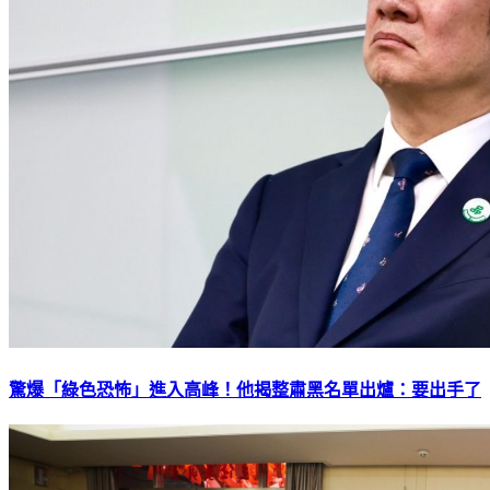
驚爆「綠色恐怖」進入高峰！他揭整肅黑名單出爐：要出手了