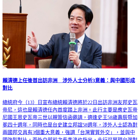
賴清德上任後首出訪非洲 涉外人士分析3意義：與中國形成
對比
總統府今（13）日宣布總統賴清德將於22日出訪非洲友邦史瓦
帝尼，這也是賴清德任內首度踏上非洲。此行主要是應史瓦帝
尼國王恩史瓦帝三世以親簽信函邀請，適逢史王58歲壽辰暨加
冕四十週年，同時也是台史建立邦誼58週年，涉外人士認為對
兩國邦交具有3個重大意義，強調「台灣實質外交」，並與中
國強烈對比。而外交部前次長李淳也指出，此行可展現台灣對