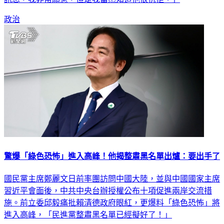
政治
驚爆「綠色恐怖」進入高峰！他揭整肅黑名單出爐：要出手了
國民黨主席鄭麗文日前率團訪問中國大陸，並與中國國家主席
習近平會面後，中共中央台辦授權公布十項促進兩岸交流措
施。前立委邱毅痛批賴清德政府眼紅，更爆料「綠色恐怖」將
進入高峰，「民進黨整肅黑名單已經擬好了！」