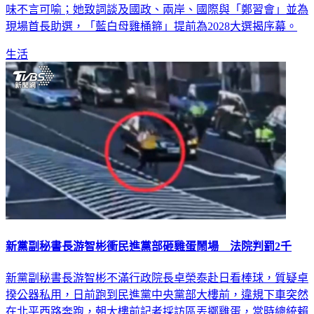
味不言可喻；她致詞談及國政、兩岸、國際與「鄭習會」並為
現場首長助選，「藍白母雞桶箍」提前為2028大選揭序幕。
生活
新黨副秘書長游智彬衝民進黨部砸雞蛋鬧場 法院判罰2千
新黨副秘書長游智彬不滿行政院長卓榮泰赴日看棒球，質疑卓
揆公器私用，日前跑到民進黨中央黨部大樓前，違規下車突然
在北平西路奔跑，朝大樓前記者採訪區丟擲雞蛋，當時總統賴