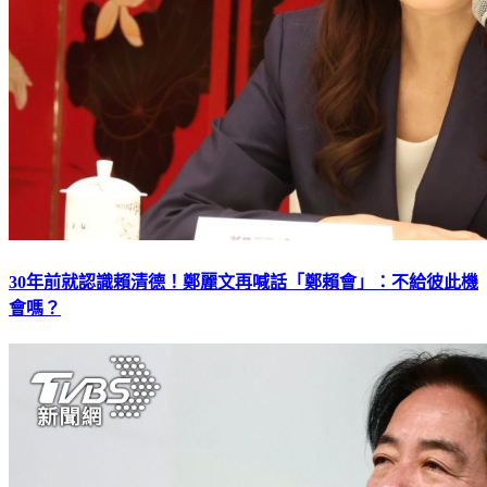
30年前就認識賴清德！鄭麗文再喊話「鄭賴會」：不給彼此機
會嗎？