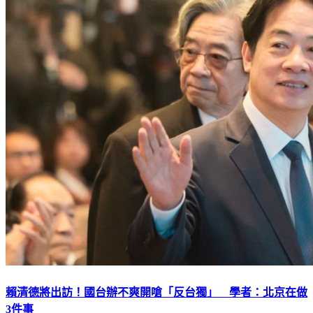
賴清德將出訪！國台辦不爽開嗆「反台獨」 學者：北京在做
3件事