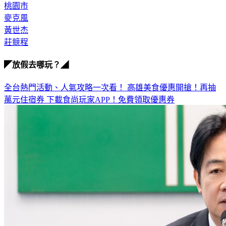
桃園市
麥克風
黃世杰
莊競程
◤放假去哪玩？◢
全台熱門活動、人氣攻略一次看！
高雄美食優惠開搶！再抽
萬元住宿券
下載食尚玩家APP！免費領取優惠券