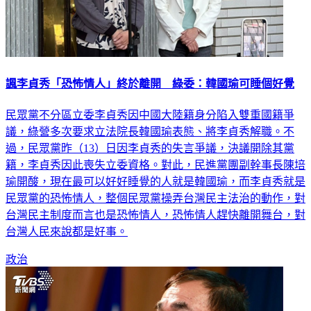
諷李貞秀「恐怖情人」終於離開 綠委：韓國瑜可睡個好覺
民眾黨不分區立委李貞秀因中國大陸籍身分陷入雙重國籍爭
議，綠營多次要求立法院長韓國瑜表態、將李貞秀解職。不
過，民眾黨昨（13）日因李貞秀的失言爭議，決議開除其黨
籍，李貞秀因此喪失立委資格。對此，民進黨團副幹事長陳培
瑜開酸，現在最可以好好睡覺的人就是韓國瑜，而李貞秀就是
民眾黨的恐怖情人，整個民眾黨操弄台灣民主法治的動作，對
台灣民主制度而言也是恐怖情人，恐怖情人趕快離開舞台，對
台灣人民來說都是好事。
政治