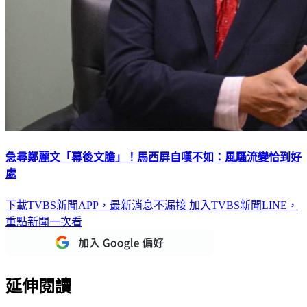
急尋鄭麗文「幕後文膽」！馬西屏自嘆不如：風騷流變恰到好
處
下載TVBS新聞APP，最新消息不漏接
加入TVBS新聞LINE，
重點新聞一次看
延伸閱讀