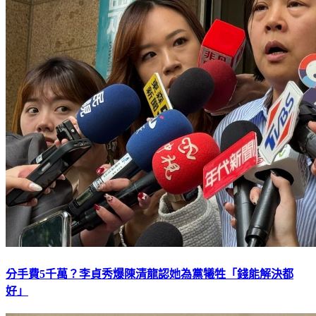
分手費5千萬？李貞秀爆陳清龍認她為黨犧牲「錢能解決都
好」