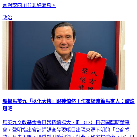
政治
親揭馬英九「退化太快」眼神惶然！作家楊渡籲馬家人：請熄
燈吧
馬英九文教基金會風暴持續擴大，昨（13）日召開臨時董事
會，聲明指出會計師調查發現帳目出現來源不明的「台商捐
款」且未入帳，恐重創財政紀律。對此，作家楊渡今（14）日