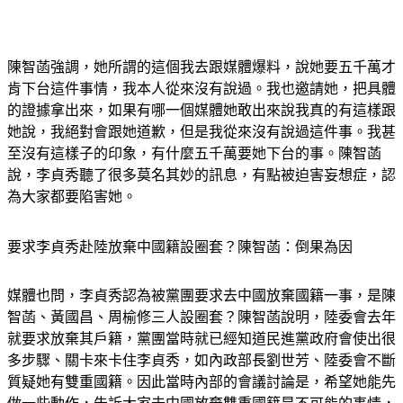
陳智菡強調，她所謂的這個我去跟媒體爆料，說她要五千萬才
肯下台這件事情，我本人從來沒有說過。我也邀請她，把具體
的證據拿出來，如果有哪一個媒體她敢出來說我真的有這樣跟
她說，我絕對會跟她道歉，但是我從來沒有說過這件事。我甚
至沒有這樣子的印象，有什麼五千萬要她下台的事。陳智菡
說，李貞秀聽了很多莫名其妙的訊息，有點被迫害妄想症，認
為大家都要陷害她。
要求李貞秀赴陸放棄中國籍設圈套？陳智菡：倒果為因
媒體也問，李貞秀認為被黨團要求去中國放棄國籍一事，是陳
智菡、黃國昌、周榆修三人設圈套？陳智菡說明，陸委會去年
就要求放棄其戶籍，黨團當時就已經知道民進黨政府會使出很
多步驟、關卡來卡住李貞秀，如內政部長劉世芳、陸委會不斷
質疑她有雙重國籍。因此當時內部的會議討論是，希望她能先
做一些動作，告訴大家去中國放棄雙重國籍是不可能的事情，