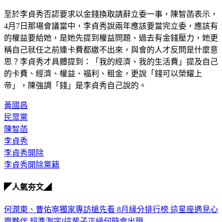
至於李貞秀否認要求以金錢換取請辭立委一事，陳智菡表示，
4月7日那場會議當中，李貞秀說兩年應該要當完立委，應該有
的權益要給她，是她先提到權益問題、過去有金錢壓力，她更
稱自己就任之前連卡費都繳不出來，與會的人才反問是什麼意
思？李貞秀才具體提到：「我的經濟、我的生活費」提及自己
的卡費、經濟、權益、福利、租金，更說「錢可以榮耀上
帝」，陳強調「錢」是李貞秀自己說的。
黃國昌
民眾黨
陳智菡
李貞秀
李貞秀開除
李貞秀開除黨籍
◤人氣夯文◢
何潤東、曹佑寧獨家專訪搶先看
8月緣分排行榜 這星座遇見心
靈夥伴
超準測字!這輩子正緣何時會出現