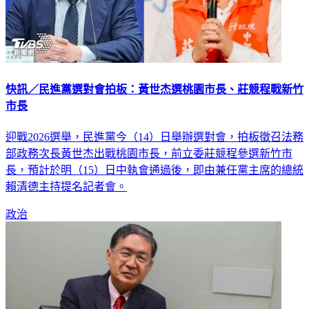
快訊／民進黨選對會拍板：黃世杰選桃園市長、莊競程戰新竹
市長
迎戰2026選舉，民進黨今（14）日舉辦選對會，拍板徵召法務
部政務次長黃世杰出戰桃園市長，前立委莊競程參選新竹市
長，預計於明（15）日中執會通過後，即由兼任黨主席的總統
賴清德主持提名記者會。
政治