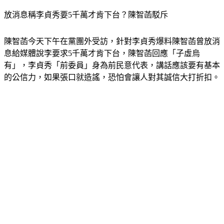
放消息稱李貞秀要5千萬才肯下台？陳智菡駁斥
陳智菡今天下午在黨團外受訪，針對李貞秀爆料陳智菡曾放消
息給媒體說李要求5千萬才肯下台，陳智菡回應「子虛烏
有」，李貞秀「前委員」身為前民意代表，講話應該要有基本
的公信力，如果張口就造謠，恐怕會讓人對其誠信大打折扣。