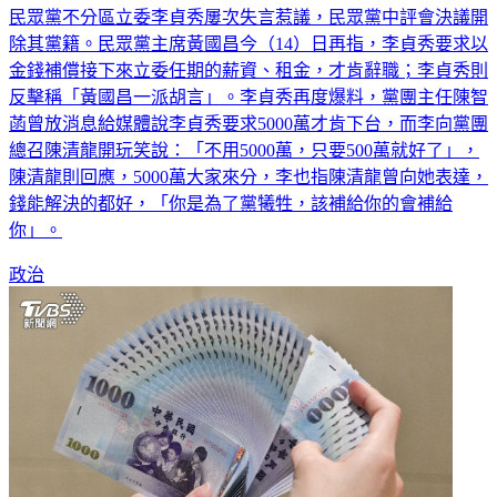
除其黨籍。民眾黨主席黃國昌今（14）日再指，李貞秀要求以
金錢補償接下來立委任期的薪資、租金，才肯辭職；李貞秀則
反擊稱「黃國昌一派胡言」。李貞秀再度爆料，黨團主任陳智
菡曾放消息給媒體說李貞秀要求5000萬才肯下台，而李向黨團
總召陳清龍開玩笑說：「不用5000萬，只要500萬就好了」，
陳清龍則回應，5000萬大家來分，李也指陳清龍曾向她表達，
錢能解決的都好，「你是為了黨犧牲，該補給你的會補給
你」。
政治