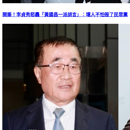
開撕！李貞秀怒轟「黃國昌一派胡言」：壞人不怕毁了民眾黨