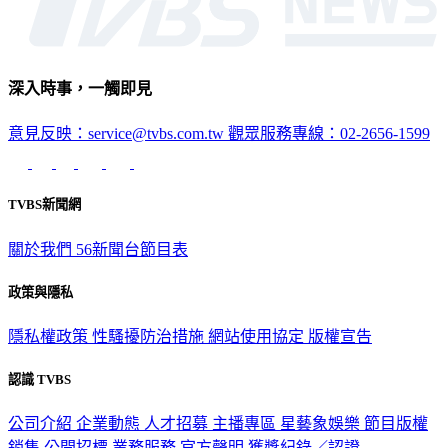
深入時事，一觸即見
意見反映：service@tvbs.com.tw
觀眾服務專線：02-2656-1599
TVBS新聞網
關於我們
56新聞台節目表
政策與隱私
隱私權政策
性騷擾防治措施
網站使用協定
版權宣告
認識 TVBS
公司介紹
企業動態
人才招募
主播專區
星藝象娛樂
節目版權
銷售
公開招標
業務服務
官方聲明
獲獎紀錄／認證