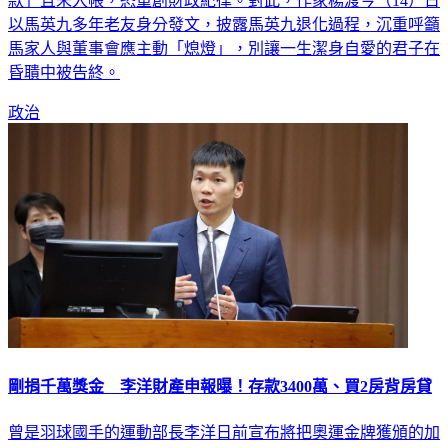
以馬英九多年老友身分發文，披露馬英九退化過程，沉重呼籲
馬家人與董事會應主動「熄燈」，別讓一生潔身自愛的君子在
昏聵中被告終。
政治
剛捐千萬獎金 李洋財產申報曝！存款3400萬、買2房背房貸
曾是羽球國手的運動部長李洋日前宣布將把奧運金牌獲頒的加
碼1千萬台幣獎金，全數捐贈給公益團體。根據監察院今