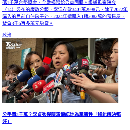
（14）公布的廉政公報，李洋存款3401萬2998元、除了2022年
購入的目前自住房子外，2024年還購入1棟2082萬的預售屋，
背負3千6百多萬元房貸。
政治
分手費5千萬？李貞秀爆陳清龍認她為黨犧牲「錢能解決都
好」
民眾黨不分區立委李貞秀屢次失言惹議，民眾黨中評會決議開