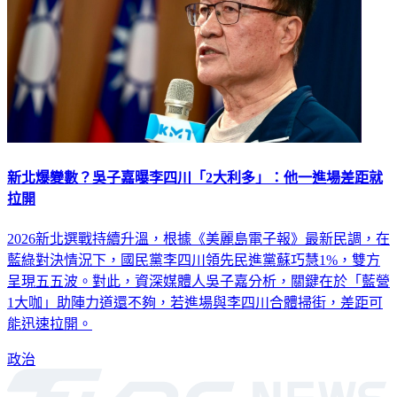
新北爆變數？吳子嘉曝李四川「2大利多」：他一進場差距就
拉開
2026新北選戰持續升溫，根據《美麗島電子報》最新民調，在
藍綠對決情況下，國民黨李四川領先民進黨蘇巧慧1%，雙方
呈現五五波。對此，資深媒體人吳子嘉分析，關鍵在於「藍營
1大咖」助陣力道還不夠，若進場與李四川合體掃街，差距可
能迅速拉開。
政治