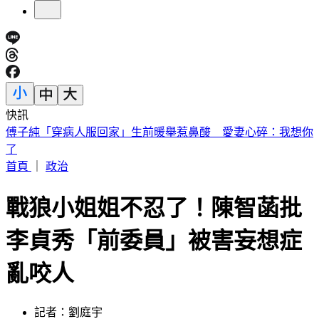
快訊
快訊／遠見‧天下文化創辦人高希均辭世 享耆壽90歲
首頁
｜
政治
戰狼小姐姐不忍了！陳智菡批
李貞秀「前委員」被害妄想症
亂咬人
記者：劉庭宇
發佈時間：2026.04.14 17:23