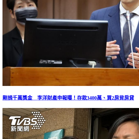
剛捐千萬獎金 李洋財產申報曝！存款3400萬、買2房背房貸