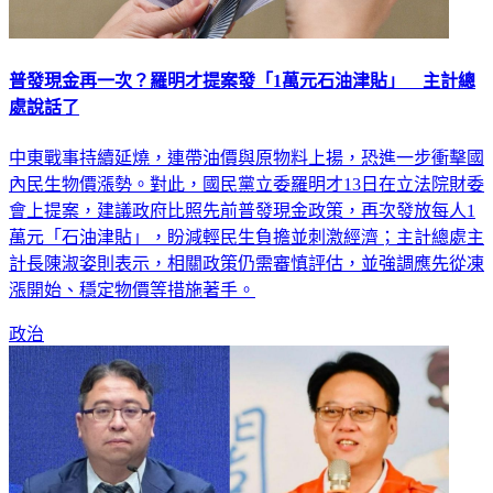
普發現金再一次？羅明才提案發「1萬元石油津貼」 主計總
處說話了
中東戰事持續延燒，連帶油價與原物料上揚，恐進一步衝擊國
內民生物價漲勢。對此，國民黨立委羅明才13日在立法院財委
會上提案，建議政府比照先前普發現金政策，再次發放每人1
萬元「石油津貼」，盼減輕民生負擔並刺激經濟；主計總處主
計長陳淑姿則表示，相關政策仍需審慎評估，並強調應先從凍
漲開始、穩定物價等措施著手。
政治