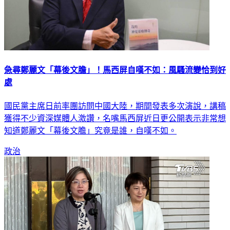
急尋鄭麗文「幕後文膽」！馬西屏自嘆不如：風騷流變恰到好
處
國民黨主席日前率團訪問中國大陸，期間發表多次演說，講稿
獲得不少資深媒體人激讚，名嘴馬西屏近日更公開表示非常想
知道鄭麗文「幕後文膽」究竟是誰，自嘆不如。
政治