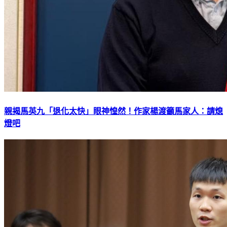
親揭馬英九「退化太快」眼神惶然！作家楊渡籲馬家人：請熄
燈吧