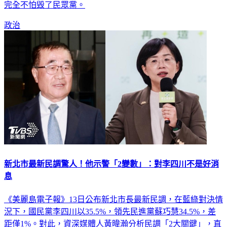
政治
新北市最新民調驚人！他示警「2變數」：對李四川不是好消
息
《美麗島電子報》13日公布新北市長最新民調，在藍綠對決情
況下，國民黨李四川以35.5%，領先民進黨蘇巧慧34.5%，差
距僅1%。對此，資深媒體人黃暐瀚分析民調「2大關鍵」，直
言對李四川並非好消息。