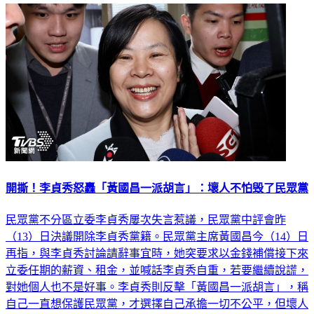
開撕！李貞秀怒轟「黃國昌一派胡言」：壞人不怕毁了民眾黨
民眾黨不分區立委李貞秀屢次失言惹議，民眾黨中評會昨
（13）日決議開除李貞秀黨籍。民眾黨主席黃國昌今（14）日
再指，與李貞秀討論請辭事宜時，她突要求以金錢補償接下來
立委任期的薪資、租金，並喊話李貞秀自重，若要繼續說謊，
對她個人也不是好事。李貞秀則反擊「黃國昌一派胡言」，稱
自己一直想保護民眾黨，才選擇自己承擔一切不公平，但壞人
完全不怕毁了民眾黨。