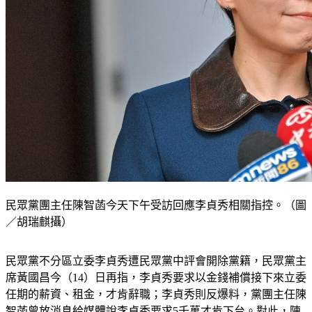
民眾黨團主任陳智菡今天下午受訪回應李貞秀相關指控。（圖
／胡瑞麒攝）
民眾黨不分區立委李貞秀遭民眾黨中評會開除黨籍，民眾黨主
席黃國昌今（14）日再指，李貞秀要求以金錢補償接下來立委
任期的薪資、租金，才肯辭職；李貞秀則反爆料，黨團主任陳
智菡曾放消息給媒體說李貞秀要求5千萬才肯下台。對此，陳
智菡回應「子虛烏有」，並指李貞秀「前委員」聽了很多莫名