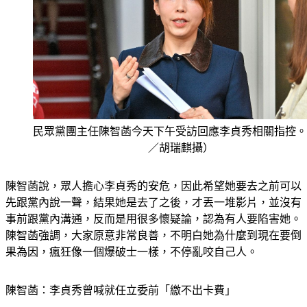
民眾黨團主任陳智菡今天下午受訪回應李貞秀相關指控。
／胡瑞麒攝）
陳智菡說，眾人擔心李貞秀的安危，因此希望她要去之前可以
先跟黨內說一聲，結果她是去了之後，才丟一堆影片，並沒有
事前跟黨內溝通，反而是用很多懷疑論，認為有人要陷害她。
陳智菡強調，大家原意非常良善，不明白她為什麼到現在要倒
果為因，瘋狂像一個爆破士一樣，不停亂咬自己人。
陳智菡：李貞秀曾喊就任立委前「繳不出卡費」