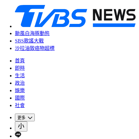
颱風白海豚動態
SBS歌謠大戰
沙拉油致癌物超標
首頁
即時
生活
政治
娛樂
國際
社會
更多