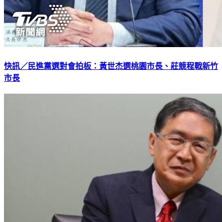
快訊／民進黨選對會拍板：黃世杰選桃園市長、莊競程戰新竹
市長